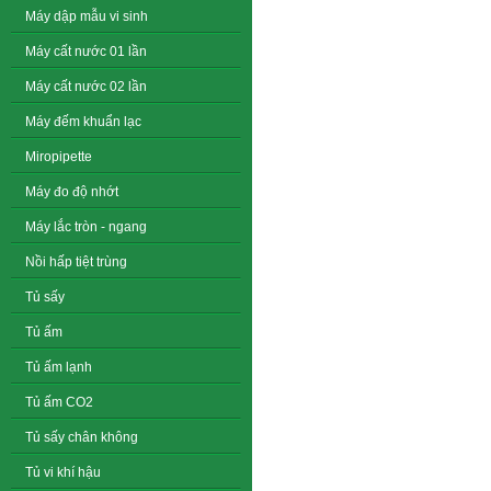
Máy dập mẫu vi sinh
Máy cất nước 01 lần
Máy cất nước 02 lần
Máy đếm khuẩn lạc
Miropipette
Máy đo độ nhớt
Máy lắc tròn - ngang
Nồi hấp tiệt trùng
Tủ sấy
Tủ ấm
Tủ ấm lạnh
Tủ ấm CO2
Tủ sấy chân không
Tủ vi khí hậu