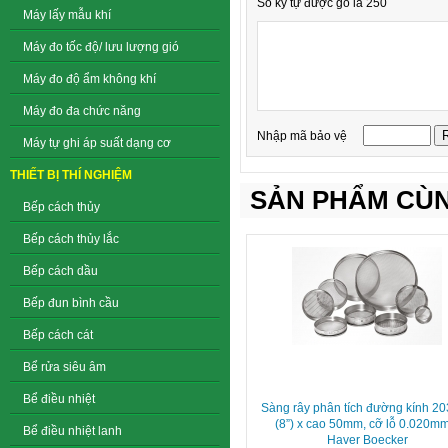
Số ký tự được gõ là 250
Máy lấy mẫu khí
Máy đo tốc độ/ lưu lượng gió
Máy đo độ ẩm không khí
Máy đo đa chức năng
Nhập mã bảo vệ
Máy tự ghi áp suất dạng cơ
THIẾT BỊ THÍ NGHIỆM
SẢN PHẨM CÙN
Bếp cách thủy
Bếp cách thủy lắc
Bếp cách dầu
Bếp đun bình cầu
Bếp cách cát
Bể rửa siêu âm
Bể điều nhiệt
Sàng rây phân tích đường kính 
(8”) x cao 50mm, cỡ lỗ 0.020m
Bể điều nhiệt lanh
Haver Boecker