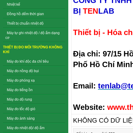
CÔNG TY TNHH
Nhiệt kế
BỊ
TEN
LAB
Đồng hồ đếm thời gian
Thiết bị chuẩn nhiệt độ
Thiết bị - Hóa c
Máy tự ghi nhiệt độ / độ ẩm dạng
cơ
THIẾT BỊ ĐO MÔI TRƯỜNG KHÔNG
Địa chỉ: 97/15 
KHÍ
Máy đo khí độc đa chỉ tiêu
Phố Hồ Chí Min
Máy đo nồng độ bụi
Máy đo phóng xạ
Email:
tenlab@t
Máy đo tiếng ồn
Máy đo độ rung
Website:
www.th
Máy đo tốc độ gió
Máy đo ánh sáng
KHÔNG CÓ DỮ LI
Máy đo nhiệt độ/ độ ẩm