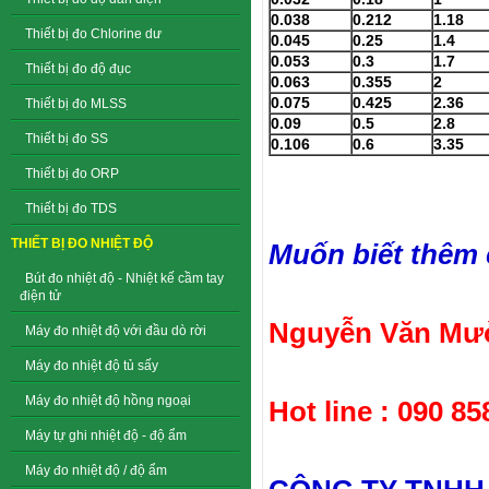
0.038
0.212
1.18
Thiết bị đo Chlorine dư
0.045
0.25
1.4
0.053
0.3
1.7
Thiết bị đo độ đục
0.063
0.355
2
0.075
0.425
2.36
Thiết bị đo MLSS
0.09
0.5
2.8
Thiết bị đo SS
0.106
0.6
3.35
Thiết bị đo ORP
Thiết bị đo TDS
THIẾT BỊ ĐO NHIỆT ĐỘ
Muốn biết thêm ch
Bút đo nhiệt độ - Nhiệt kế cầm tay
điện tử
Nguyễn Văn Mườ
Máy đo nhiệt độ với đầu dò rời
Máy đo nhiệt độ tủ sấy
Máy đo nhiệt độ hồng ngoại
Hot line : 090 85
Máy tự ghi nhiệt độ - độ ẩm
Máy đo nhiệt độ / độ ẩm