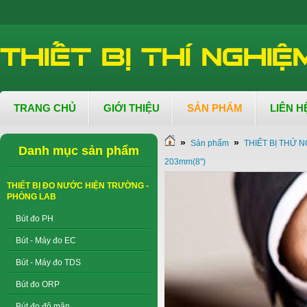
TRANG CHỦ
GIỚI THIỆU
SẢN PHẨM
LIÊN H
»
»
Sản phẩm
THIẾT BỊ THỬ N
Danh mục sản phẩm
203mm(8")
THIẾT BỊ ĐO NƯỚC HIỆN TRƯỜNG -
PHÒNG LAB
Bút đo PH
Bút - Máy đo EC
Bút - Máy đo TDS
Bút đo ORP
Bút đo độ mặn