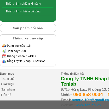
Thiết bị thí nghiệm xi măng
Thiết bị thí nghiệm bê tông
Sản phẩm nổi bậc
Thống kê truy cập
Đang truy cập : 16
Hôm nay : 2589
Tháng hiện tại : 24317
Tổng lượt truy cập :
6229452
Danh mục
Thông tin liên hệ:
Công ty TNHH Nhập K
Trang chủ
Tenlab
Giới thiệu
97/15 Hồng Lạc, Phường 10,
Sản phẩm
090 858 0034 -
Mobile:
Liên hệ
Email:
nvmuoi10tr@gmail.c
Website:
www.tenlab.vn