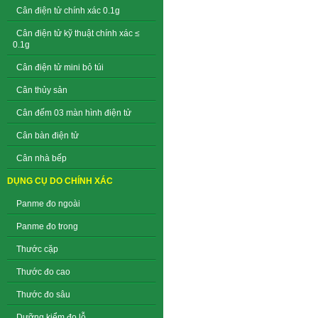
Cân điện tử chính xác 0.1g
Cân điện tử kỹ thuật chính xác ≤
0.1g
Cân điện tử mini bỏ túi
Cân thủy sản
Cân đếm 03 màn hình điện tử
Cân bàn điện tử
Cân nhà bếp
DỤNG CỤ DO CHÍNH XÁC
Panme đo ngoài
Panme đo trong
Thước cặp
Thước đo cao
Thước đo sâu
Dưỡng kiểm đo lỗ