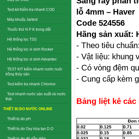
Sàng rây phân t
lỗ 4mm – Haver
Test kit Kiểm tra nhanh COD
Máy khuấy Jartest
Code 524556
Thuốc thử N P K trong đất
Hãng sản xuất: 
Hệ thống lọc TSS
- Theo tiêu chuẩ
Hệ thống lọc vi sinh Rocker
- Vật liệu: khung 
Hệ thống lọc vi sinh Advantec
- Có vòng đệm qu
TEST KIT kiểm nhanh nước nuôi
trồng thủy sản
- Cung cấp kèm g
Test kiểm tra nhanh Chlorine
Test nhanh nước sản xuất và nước
Bảng liệt kê các
thải
THIẾT BỊ ĐO NƯỚC ONLINE
Thiết bị đo pH
Đơn 
0.02
0.125
0.71
Thiết bị đo Oxy hòa tan D.O
0.025
0.15
0.85
0.032
0.18
1
Thiết bị đo độ dẫn điện