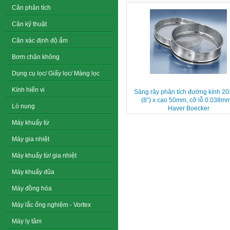
Cân phân tích
Cân kỹ thuật
Cân xác định độ ẩm
Bơm chân không
Dụng cụ lọc/ Giấy lọc/ Màng lọc
Kính hiển vi
Sàng rây phân tích đường kính 
(8”) x cao 50mm, cỡ lỗ 0.038m
Lò nung
Haver Boecker
Máy khuấy từ
Máy gia nhiệt
Máy khuấy từ/ gia nhiệt
Máy khuấy đũa
Máy đồng hóa
Máy lắc ống nghiệm - Vortex
Máy ly tâm