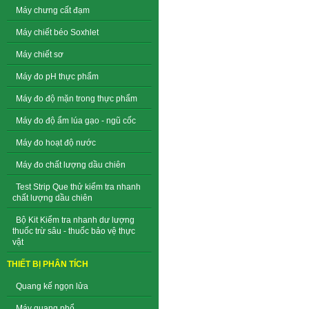
Máy chưng cất đạm
Máy chiết béo Soxhlet
Máy chiết sơ
Máy đo pH thực phẩm
Máy đo độ mặn trong thực phẩm
Máy đo độ ẩm lúa gạo - ngũ cốc
Máy đo hoạt độ nước
Máy đo chất lượng dầu chiên
Test Strip Que thử kiểm tra nhanh
chất lượng dầu chiên
Bộ Kit Kiểm tra nhanh dư lượng
thuốc trừ sâu - thuốc bảo vệ thực
vật
THIẾT BỊ PHÂN TÍCH
Quang kế ngọn lửa
Máy quang phổ