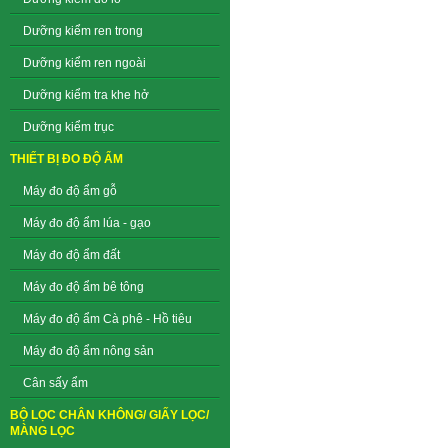
Dưỡng kiểm ren trong
Dưỡng kiểm ren ngoài
Dưỡng kiểm tra khe hở
Dưỡng kiểm trục
THIẾT BỊ ĐO ĐỘ ẨM
Máy đo độ ẩm gỗ
Máy đo độ ẩm lúa - gạo
Máy đo độ ẩm đất
Máy đo độ ẩm bê tông
Máy đo độ ẩm Cà phê - Hồ tiêu
Máy đo độ ẩm nông sản
Cân sấy ẩm
BỘ LỌC CHÂN KHÔNG/ GIẤY LỌC/
MÀNG LỌC