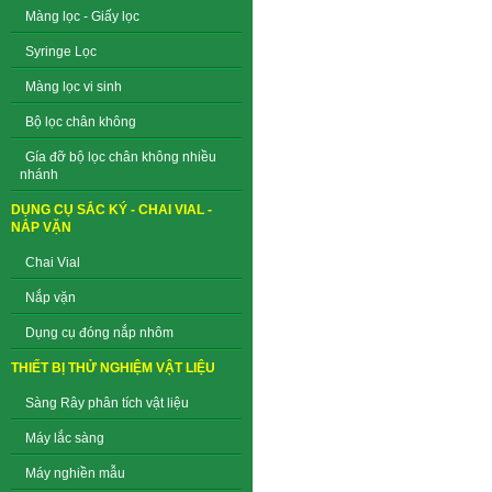
Màng lọc - Giấy lọc
Syringe Lọc
Màng lọc vi sinh
Bộ lọc chân không
Gía đỡ bộ lọc chân không nhiều
nhánh
DỤNG CỤ SẮC KÝ - CHAI VIAL -
NẮP VẶN
Chai Vial
Nắp vặn
Dụng cụ đóng nắp nhôm
THIẾT BỊ THỬ NGHIỆM VẬT LIỆU
Sàng Rây phân tích vật liệu
Máy lắc sàng
Máy nghiền mẫu