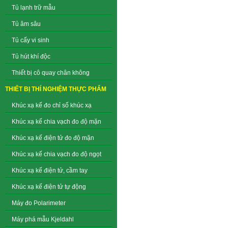
Tủ lạnh trữ mẫu
Tủ âm sâu
Tủ cấy vi sinh
Tủ hút khí độc
Thiết bị cô quay chân không
THIẾT BỊ THÍ NGHIỆM THỰC PHẨM
Khúc xạ kế đo chỉ số khúc xạ
Khúc xạ kế chia vạch đo độ mặn
Khúc xạ kế điện tử đo độ mặn
Khúc xạ kế chia vạch đo độ ngọt
Khúc xạ kế điện tử, cầm tay
Khúc xạ kế điện tử tự động
Máy đo Polarimeter
Máy phá mẫu Kjeldahl