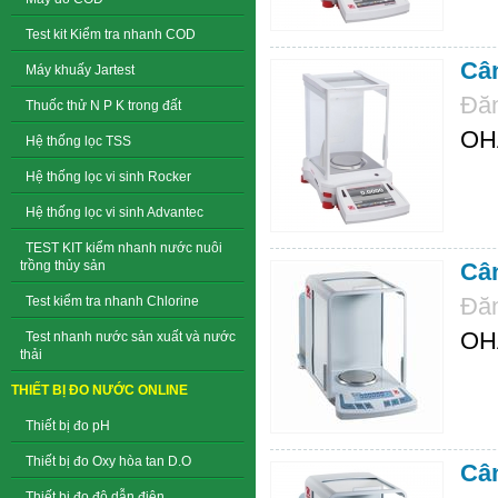
Test kit Kiểm tra nhanh COD
Cân
Máy khuấy Jartest
Đăn
Thuốc thử N P K trong đất
OHA
Hệ thống lọc TSS
Hệ thống lọc vi sinh Rocker
Hệ thống lọc vi sinh Advantec
TEST KIT kiểm nhanh nước nuôi
trồng thủy sản
Cân
Đăn
Test kiểm tra nhanh Chlorine
OHA
Test nhanh nước sản xuất và nước
thải
THIẾT BỊ ĐO NƯỚC ONLINE
Thiết bị đo pH
Thiết bị đo Oxy hòa tan D.O
Cân
Thiết bị đo độ dẫn điện