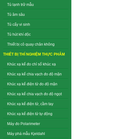
Tủ lạnh trữ mẫu
Tủ âm sâu
Tủ cấy vi sinh
Tủ hút khí độc
Thiết bị cô quay chân không
THIẾT BỊ THÍ NGHIỆM THỰC PHẨM
Khúc xạ kế đo chỉ số khúc xạ
Khúc xạ kế chia vạch đo độ mặn
Khúc xạ kế điện tử đo độ mặn
Khúc xạ kế chia vạch đo độ ngọt
Khúc xạ kế điện tử, cầm tay
Khúc xạ kế điện tử tự động
Máy đo Polarimeter
Máy phá mẫu Kjeldahl