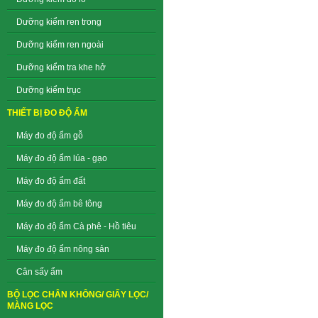
Dưỡng kiểm ren trong
Dưỡng kiểm ren ngoài
Dưỡng kiểm tra khe hở
Dưỡng kiểm trục
THIẾT BỊ ĐO ĐỘ ẨM
Máy đo độ ẩm gỗ
Máy đo độ ẩm lúa - gạo
Máy đo độ ẩm đất
Máy đo độ ẩm bê tông
Máy đo độ ẩm Cà phê - Hồ tiêu
Máy đo độ ẩm nông sản
Cân sấy ẩm
BỘ LỌC CHÂN KHÔNG/ GIẤY LỌC/
MÀNG LỌC