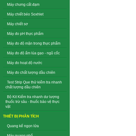
Máy chưng cất đạm
Máy chiết béo Soxhlet
Máy chiết sơ
Máy đo pH thực phẩm
Máy đo độ mặn trong thực phẩm
Máy đo độ ẩm lúa gạo - ngũ cốc
Máy đo hoạt độ nước
Máy đo chất lượng dầu chiên
Test Strip Que thử kiểm tra nhanh
chất lượng dầu chiên
Bộ Kit Kiểm tra nhanh dư lượng
thuốc trừ sâu - thuốc bảo vệ thực
vật
THIẾT BỊ PHÂN TÍCH
Quang kế ngọn lửa
Máy quang phổ