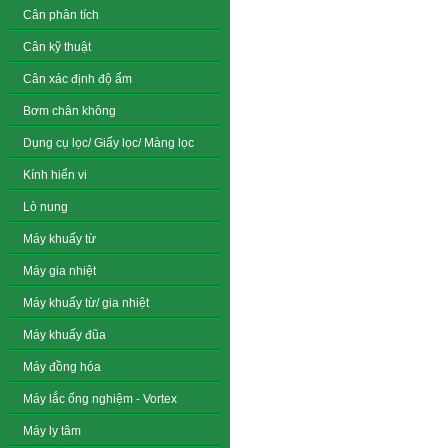
Cân phân tích
Cân kỹ thuật
Cân xác định độ ẩm
Bơm chân không
Dụng cụ lọc/ Giấy lọc/ Màng lọc
Kính hiển vi
Lò nung
Máy khuấy từ
Máy gia nhiệt
Máy khuấy từ/ gia nhiệt
Máy khuấy đũa
Máy đồng hóa
Máy lắc ống nghiệm - Vortex
Máy ly tâm