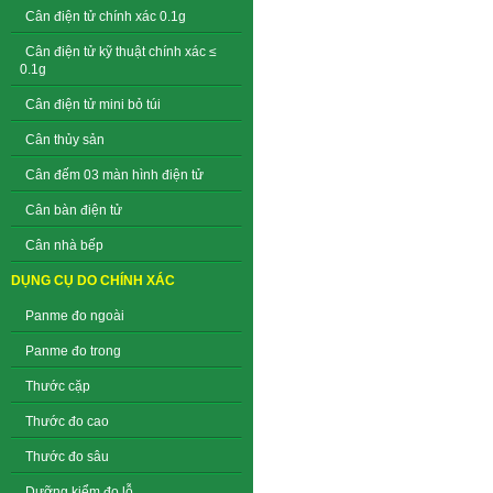
Cân điện tử chính xác 0.1g
Cân điện tử kỹ thuật chính xác ≤
0.1g
Cân điện tử mini bỏ túi
Cân thủy sản
Cân đếm 03 màn hình điện tử
Cân bàn điện tử
Cân nhà bếp
DỤNG CỤ DO CHÍNH XÁC
Panme đo ngoài
Panme đo trong
Thước cặp
Thước đo cao
Thước đo sâu
Dưỡng kiểm đo lỗ