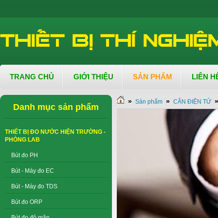
TRANG CHỦ
GIỚI THIỆU
SẢN PHẨM
LIÊN H
»
»
Sản phẩm
CÂN ĐIỆN TỬ
Danh mục sản phẩm
THIẾT BỊ ĐO NƯỚC HIỆN TRƯỜNG -
PHÒNG LAB
Bút đo PH
Bút - Máy đo EC
Bút - Máy đo TDS
Bút đo ORP
Bút đo độ mặn