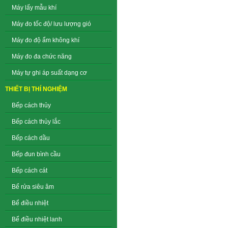
Máy lấy mẫu khí
Máy đo tốc độ/ lưu lượng gió
Máy đo độ ẩm không khí
Máy đo đa chức năng
Máy tự ghi áp suất dạng cơ
THIẾT BỊ THÍ NGHIỆM
Bếp cách thủy
Bếp cách thủy lắc
Bếp cách dầu
Bếp đun bình cầu
Bếp cách cát
Bể rửa siêu âm
Bể điều nhiệt
Bể điều nhiệt lanh