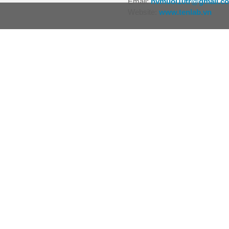
Email:
nvmuoi10tr@gmail.c
Website:
www.tenlab.vn