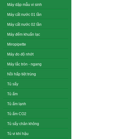
Máy dập mẫu vi sinh
Máy cất nước 01 lần
Máy cất nước 02 lần
Máy đếm khuẩn lạc
Miropipette
Máy đo độ nhớt
Máy lắc tròn - ngang
Nồi hấp tiệt trùng
Tủ sấy
Tủ ấm
Tủ ấm lạnh
Tủ ấm CO2
Tủ sấy chân không
Tủ vi khí hậu