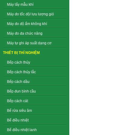
Máy lấy mẫu khí
Máy đo tốc độ/ lưu lượng gió
Máy đo độ ẩm không khí
Máy đo đa chức năng
Máy tự ghi áp suất dạng cơ
THIẾT BỊ THÍ NGHIỆM
Bếp cách thủy
Bếp cách thủy lắc
Bếp cách dầu
Bếp đun bình cầu
Bếp cách cát
Bể rửa siêu âm
Bể điều nhiệt
Bể điều nhiệt lanh