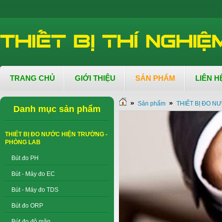
TRANG CHỦ
GIỚI THIỆU
SẢN PHẨM
LIÊN H
»
»
Sản phẩm
THIẾT BỊ ĐO N
Danh mục sản phẩm
THIẾT BỊ ĐO NƯỚC HIỆN TRƯỜNG -
PHÒNG LAB
Bút đo PH
Bút - Máy đo EC
Bút - Máy đo TDS
Bút đo ORP
Bút đo độ mặn