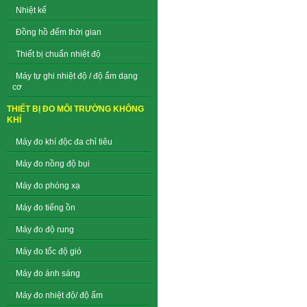
Nhiệt kế
Đồng hồ đếm thời gian
Thiết bị chuẩn nhiệt độ
Máy tự ghi nhiệt độ / độ ẩm dạng
cơ
THIẾT BỊ ĐO MÔI TRƯỜNG KHÔNG
KHÍ
Máy đo khí độc đa chỉ tiêu
Máy đo nồng độ bụi
Máy đo phóng xạ
Máy đo tiếng ồn
Máy đo độ rung
Máy đo tốc độ gió
Máy đo ánh sáng
Máy đo nhiệt độ/ độ ẩm