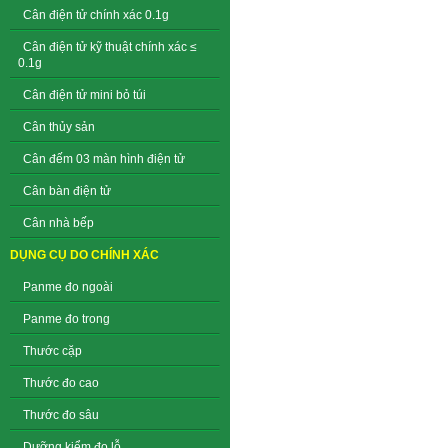
Cân điện tử chính xác 0.1g
Cân điện tử kỹ thuật chính xác ≤
0.1g
Cân điện tử mini bỏ túi
Cân thủy sản
Cân đếm 03 màn hình điện tử
Cân bàn điện tử
Cân nhà bếp
DỤNG CỤ DO CHÍNH XÁC
Panme đo ngoài
Panme đo trong
Thước cặp
Thước đo cao
Thước đo sâu
Dưỡng kiểm đo lỗ