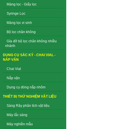
Màng lọc - Giấy lọc
Syringe Lọc
Màng lọc vi sinh
Bộ lọc chân không
Gía đỡ bộ lọc chân không nhiều
nhánh
DỤNG CỤ SẮC KÝ - CHAI VIAL -
NẮP VẶN
Chai Vial
Nắp vặn
Dụng cụ đóng nắp nhôm
THIẾT BỊ THỬ NGHIỆM VẬT LIỆU
Sàng Rây phân tích vật liệu
Máy lắc sàng
Máy nghiền mẫu