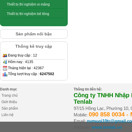
Thiết bị thí nghiệm xi măng
Thiết bị thí nghiệm bê tông
Sản phẩm nổi bậc
Thống kê truy cập
Đang truy cập : 12
Hôm nay : 4135
Tháng hiện tại : 42367
Tổng lượt truy cập :
6247502
Danh mục
Thông tin liên hệ:
Công ty TNHH Nhập K
Trang chủ
Tenlab
Giới thiệu
97/15 Hồng Lạc, Phường 10,
Sản phẩm
090 858 0034 -
Mobile:
Liên hệ
Email:
nvmuoi10tr@gmail.c
Website:
www.tenlab.vn