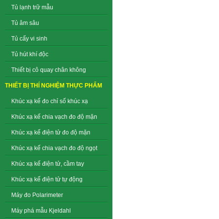
Tủ lạnh trữ mẫu
Tủ âm sâu
Tủ cấy vi sinh
Tủ hút khí độc
Thiết bị cô quay chân không
THIẾT BỊ THÍ NGHIỆM THỰC PHẨM
Khúc xạ kế đo chỉ số khúc xạ
Khúc xạ kế chia vạch đo độ mặn
Khúc xạ kế điện tử đo độ mặn
Khúc xạ kế chia vạch đo độ ngọt
Khúc xạ kế điện tử, cầm tay
Khúc xạ kế điện tử tự động
Máy đo Polarimeter
Máy phá mẫu Kjeldahl