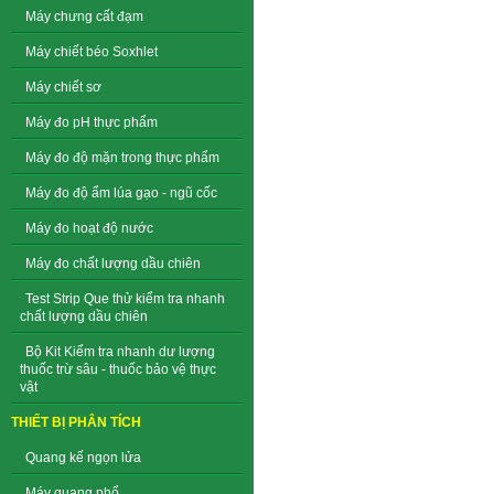
Máy chưng cất đạm
Máy chiết béo Soxhlet
Máy chiết sơ
Máy đo pH thực phẩm
Máy đo độ mặn trong thực phẩm
Máy đo độ ẩm lúa gạo - ngũ cốc
Máy đo hoạt độ nước
Máy đo chất lượng dầu chiên
Test Strip Que thử kiểm tra nhanh
chất lượng dầu chiên
Bộ Kit Kiểm tra nhanh dư lượng
thuốc trừ sâu - thuốc bảo vệ thực
vật
THIẾT BỊ PHÂN TÍCH
Quang kế ngọn lửa
Máy quang phổ