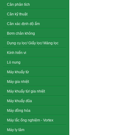
Cân phân tích
Cân kỹ thuật
Cân xác định độ ẩm
Bơm chân không
Dụng cụ lọc/ Giấy lọc/ Màng lọc
Kính hiển vi
Lò nung
Máy khuấy từ
Máy gia nhiệt
Máy khuấy từ/ gia nhiệt
Máy khuấy đũa
Máy đồng hóa
Máy lắc ống nghiệm - Vortex
Máy ly tâm