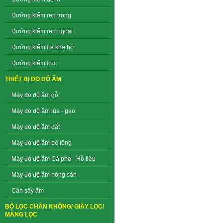
Dưỡng kiểm ren trong
Dưỡng kiểm ren ngoài
Dưỡng kiểm tra khe hở
Dưỡng kiểm trục
THIẾT BỊ ĐO ĐỘ ẨM
Máy đo độ ẩm gỗ
Máy đo độ ẩm lúa - gạo
Máy đo độ ẩm đất
Máy đo độ ẩm bê tông
Máy đo độ ẩm Cà phê - Hồ tiêu
Máy đo độ ẩm nông sản
Cân sấy ẩm
BỘ LỌC CHÂN KHÔNG/ GIẤY LỌC/
MÀNG LỌC