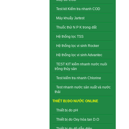
Test kit Kiểm tra nhanh COD
Máy khuấy Jartest
Thuốc thử N P K trong đất
Hệ thống lọc TSS
Hệ thống lọc vi sinh Rocker
Hệ thống lọc vi sinh Advantec
TEST KIT kiểm nhanh nước nuôi
trồng thủy sản
Test kiểm tra nhanh Chlorine
Test nhanh nước sản xuất và nước
thải
THIẾT BỊ ĐO NƯỚC ONLINE
Thiết bị đo pH
Thiết bị đo Oxy hòa tan D.O
Thiết bị đo độ dẫn điện