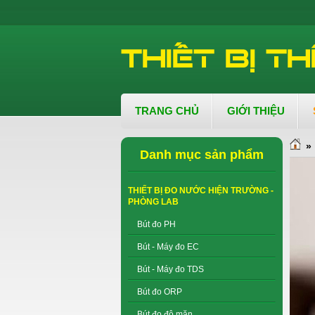
TRANG CHỦ
GIỚI THIỆU
»
Danh mục sản phẩm
THIẾT BỊ ĐO NƯỚC HIỆN TRƯỜNG -
PHÒNG LAB
Bút đo PH
Bút - Máy đo EC
Bút - Máy đo TDS
Bút đo ORP
Bút đo độ mặn