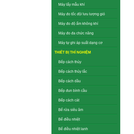
Máy lấy mẫu khí
Máy đo tốc độ/ lưu lượng gió
Máy đo độ ẩm không khí
Máy đo đa chức năng
Máy tự ghi áp suất dạng cơ
THIẾT BỊ THÍ NGHIỆM
Bếp cách thủy
Bếp cách thủy lắc
Bếp cách dầu
Bếp đun bình cầu
Bếp cách cát
Bể rửa siêu âm
Bể điều nhiệt
Bể điều nhiệt lanh