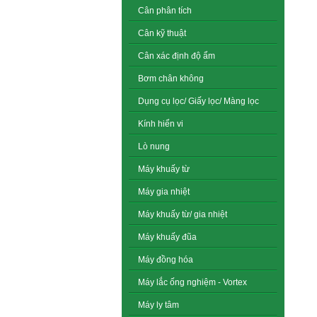
Cân phân tích
Cân kỹ thuật
Cân xác định độ ẩm
Bơm chân không
Dụng cụ lọc/ Giấy lọc/ Màng lọc
Kính hiển vi
Lò nung
Máy khuấy từ
Máy gia nhiệt
Máy khuấy từ/ gia nhiệt
Máy khuấy đũa
Máy đồng hóa
Máy lắc ống nghiệm - Vortex
Máy ly tâm