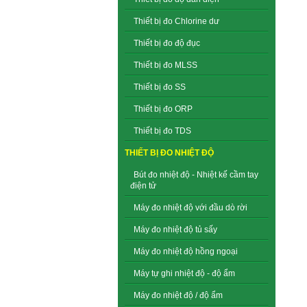
Thiết bị đo Chlorine dư
Thiết bị đo độ đục
Thiết bị đo MLSS
Thiết bị đo SS
Thiết bị đo ORP
Thiết bị đo TDS
THIẾT BỊ ĐO NHIỆT ĐỘ
Bút đo nhiệt độ - Nhiệt kế cầm tay
điện tử
Máy đo nhiệt độ với đầu dò rời
Máy đo nhiệt độ tủ sấy
Máy đo nhiệt độ hồng ngoại
Máy tự ghi nhiệt độ - độ ẩm
Máy đo nhiệt độ / độ ẩm