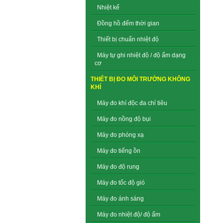
Nhiệt kế
Đồng hồ đếm thời gian
Thiết bị chuẩn nhiệt độ
Máy tự ghi nhiệt độ / độ ẩm dạng
cơ
THIẾT BỊ ĐO MÔI TRƯỜNG KHÔNG
KHÍ
Máy đo khí độc đa chỉ tiêu
Máy đo nồng độ bụi
Máy đo phóng xạ
Máy đo tiếng ồn
Máy đo độ rung
Máy đo tốc độ gió
Máy đo ánh sáng
Máy đo nhiệt độ/ độ ẩm