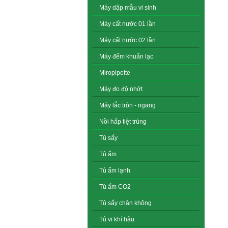
Máy dập mẫu vi sinh
Máy cất nước 01 lần
Máy cất nước 02 lần
Máy đếm khuẩn lạc
Miropipette
Máy đo độ nhớt
Máy lắc tròn - ngang
Nồi hấp tiệt trùng
Tủ sấy
Tủ ấm
Tủ ấm lạnh
Tủ ấm CO2
Tủ sấy chân không
Tủ vi khí hậu