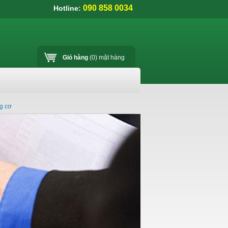
090 858 0034
Hotline:
Giỏ hàng
(0)
mặt hàng
ng cơ