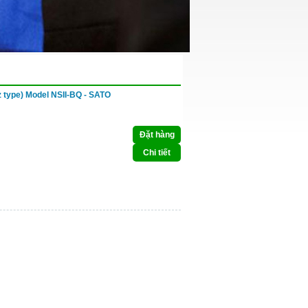
z type) Model NSII-BQ - SATO
Đặt hàng
Chi tiết