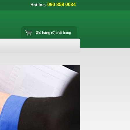
090 858 0034
Hotline:
Giỏ hàng
(0)
mặt hàng