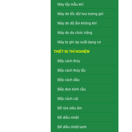
Máy lấy mẫu khí
Máy đo tốc độ/ lưu lượng gió
Máy đo độ ẩm không khí
Máy đo đa chức năng
Máy tự ghi áp suất dạng cơ
THIẾT BỊ THÍ NGHIỆM
Bếp cách thủy
Bếp cách thủy lắc
Bếp cách dầu
Bếp đun bình cầu
Bếp cách cát
Bể rửa siêu âm
Bể điều nhiệt
Bể điều nhiệt lanh