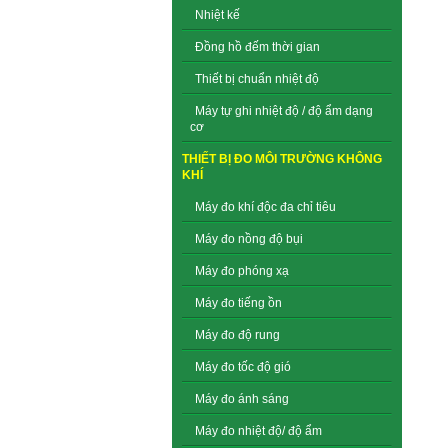
Nhiệt kế
Đồng hồ đếm thời gian
Thiết bị chuẩn nhiệt độ
Máy tự ghi nhiệt độ / độ ẩm dạng
cơ
THIẾT BỊ ĐO MÔI TRƯỜNG KHÔNG
KHÍ
Máy đo khí độc đa chỉ tiêu
Máy đo nồng độ bụi
Máy đo phóng xạ
Máy đo tiếng ồn
Máy đo độ rung
Máy đo tốc độ gió
Máy đo ánh sáng
Máy đo nhiệt độ/ độ ẩm