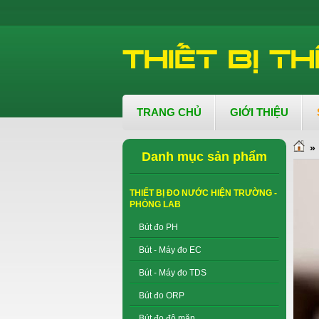
TRANG CHỦ
GIỚI THIỆU
»
Danh mục sản phẩm
THIẾT BỊ ĐO NƯỚC HIỆN TRƯỜNG -
PHÒNG LAB
Bút đo PH
Bút - Máy đo EC
Bút - Máy đo TDS
Bút đo ORP
Bút đo độ mặn