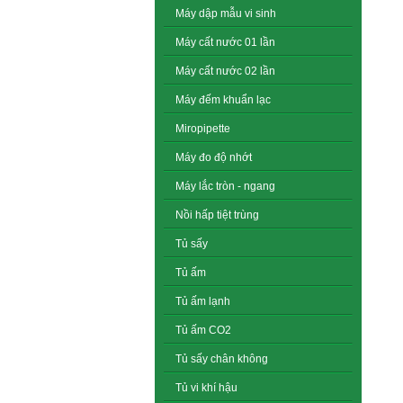
Máy dập mẫu vi sinh
Máy cất nước 01 lần
Máy cất nước 02 lần
Máy đếm khuẩn lạc
Miropipette
Máy đo độ nhớt
Máy lắc tròn - ngang
Nồi hấp tiệt trùng
Tủ sấy
Tủ ấm
Tủ ấm lạnh
Tủ ấm CO2
Tủ sấy chân không
Tủ vi khí hậu