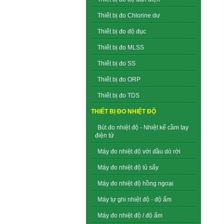
Thiết bị đo Chlorine dư
Thiết bị đo độ đục
Thiết bị đo MLSS
Thiết bị đo SS
Thiết bị đo ORP
Thiết bị đo TDS
THIẾT BỊ ĐO NHIỆT ĐỘ
Bút đo nhiệt độ - Nhiệt kế cầm tay
điện tử
Máy đo nhiệt độ với đầu dò rời
Máy đo nhiệt độ tủ sấy
Máy đo nhiệt độ hồng ngoại
Máy tự ghi nhiệt độ - độ ẩm
Máy đo nhiệt độ / độ ẩm