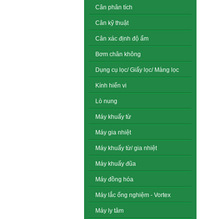
Cân phân tích
Cân kỹ thuật
Cân xác định độ ẩm
Bơm chân không
Dụng cụ lọc/ Giấy lọc/ Màng lọc
Kính hiển vi
Lò nung
Máy khuấy từ
Máy gia nhiệt
Máy khuấy từ/ gia nhiệt
Máy khuấy đũa
Máy đồng hóa
Máy lắc ống nghiệm - Vortex
Máy ly tâm