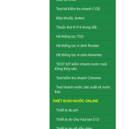
Test kit Kiểm tra nhanh COD
Máy khuấy Jartest
Thuốc thử N P K trong đất
Hệ thống lọc TSS
Hệ thống lọc vi sinh Rocker
Hệ thống lọc vi sinh Advantec
TEST KIT kiểm nhanh nước nuôi
trồng thủy sản
Test kiểm tra nhanh Chlorine
Test nhanh nước sản xuất và nước
thải
THIẾT BỊ ĐO NƯỚC ONLINE
Thiết bị đo pH
Thiết bị đo Oxy hòa tan D.O
Thiết bị đo độ dẫn điện