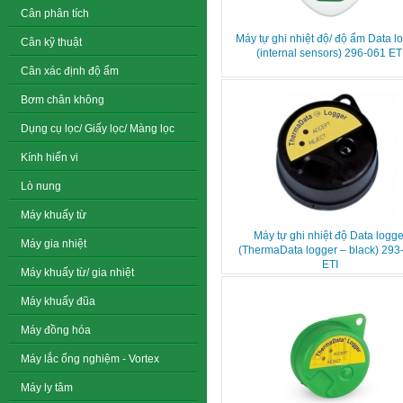
Cân phân tích
Máy tự ghi nhiệt độ/ độ ẩm Data l
Cân kỹ thuật
(internal sensors) 296-061 ET
Cân xác định độ ẩm
Bơm chân không
Dụng cụ lọc/ Giấy lọc/ Màng lọc
Kính hiển vi
Lò nung
Máy khuấy từ
Máy tự ghi nhiệt độ Data logge
Máy gia nhiệt
(ThermaData logger – black) 293
ETI
Máy khuấy từ/ gia nhiệt
Máy khuấy đũa
Máy đồng hóa
Máy lắc ống nghiệm - Vortex
Máy ly tâm