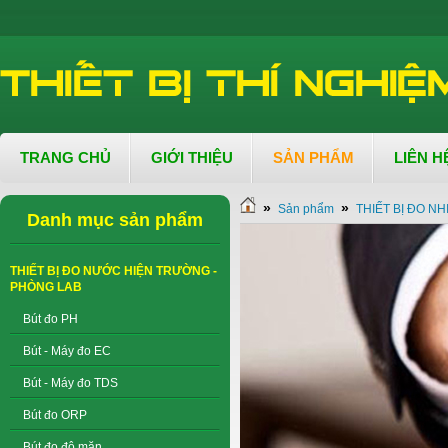
TRANG CHỦ
GIỚI THIỆU
SẢN PHẨM
LIÊN H
»
»
Sản phẩm
THIẾT BỊ ĐO NH
Danh mục sản phẩm
THIẾT BỊ ĐO NƯỚC HIỆN TRƯỜNG -
PHÒNG LAB
Bút đo PH
Bút - Máy đo EC
Bút - Máy đo TDS
Bút đo ORP
Bút đo độ mặn