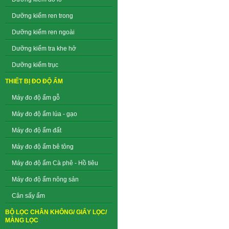
Dưỡng kiểm ren trong
Dưỡng kiểm ren ngoài
Dưỡng kiểm tra khe hở
Dưỡng kiểm trục
THIẾT BỊ ĐO ĐỘ ẨM
Máy đo độ ẩm gỗ
Máy đo độ ẩm lúa - gạo
Máy đo độ ẩm đất
Máy đo độ ẩm bê tông
Máy đo độ ẩm Cà phê - Hồ tiêu
Máy đo độ ẩm nông sản
Cân sấy ẩm
BỘ LỌC CHÂN KHÔNG/ GIẤY LỌC/
MÀNG LỌC