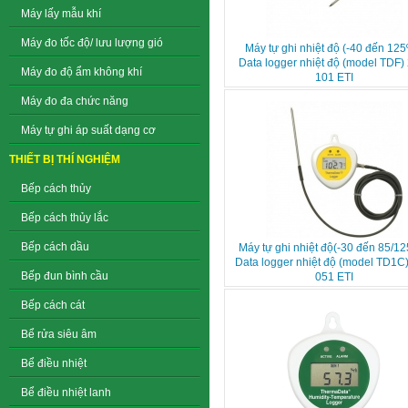
Máy lấy mẫu khí
Máy đo tốc độ/ lưu lượng gió
Máy tự ghi nhiệt độ (-40 đến 125
Data logger nhiệt độ (model TDF)
Máy đo độ ẩm không khí
101 ETI
Máy đo đa chức năng
Máy tự ghi áp suất dạng cơ
THIẾT BỊ THÍ NGHIỆM
Bếp cách thủy
Bếp cách thủy lắc
Bếp cách dầu
Máy tự ghi nhiệt độ(-30 đến 85/12
Data logger nhiệt độ (model TD1C)
Bếp đun bình cầu
051 ETI
Bếp cách cát
Bể rửa siêu âm
Bể điều nhiệt
Bể điều nhiệt lanh