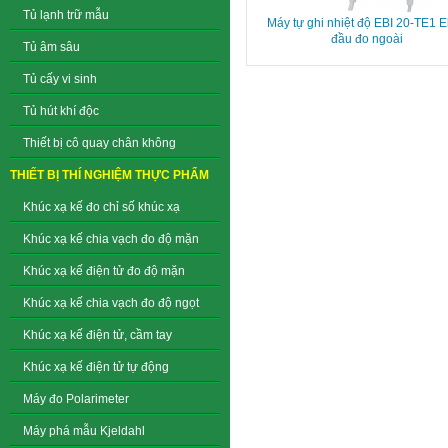
Tủ lạnh trữ mẫu
Máy tự ghi nhiệt độ EBI 20-TE1 E
đầu đo ngoài
Tủ âm sâu
Tủ cấy vi sinh
Tủ hút khí độc
Thiết bị cô quay chân không
THIẾT BỊ THÍ NGHIỆM THỰC PHẨM
Khúc xạ kế đo chỉ số khúc xạ
Khúc xạ kế chia vạch đo độ mặn
Khúc xạ kế điện tử đo độ mặn
Khúc xạ kế chia vạch đo độ ngọt
Khúc xạ kế điện tử, cầm tay
Khúc xạ kế điện tử tự động
Máy đo Polarimeter
Máy phá mẫu Kjeldahl