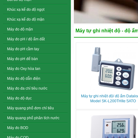
Khúc xạ kế đo độ ngọt
Khúc xạ kế đo độ mặn
Máy đo độ mặn
Máy tự ghi nhiệt độ - độ ẩ
Máy đo pH / độ ẩm đất
Máy đo pH cầm tay
Máy đo pH để bàn
Máy đo Oxy hòa tan
Máy đo độ dẫn điện
Máy đo đa chỉ tiêu nước
Máy tự ghi nhiệt độ/ độ ẩm Datal
Máy đo độ đục
Model SK-L200THIIα SATO
Máy quang phổ đơn chỉ tiêu
Máy quang phổ phân tích nước
Máy đo BOD
Máy đo COD