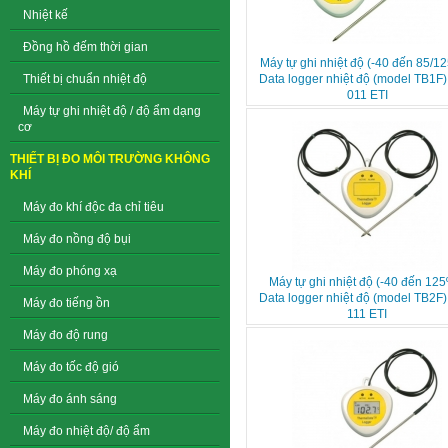
Nhiệt kế
Đồng hồ đếm thời gian
Máy tự ghi nhiệt độ (-40 đến 85/12
Thiết bị chuẩn nhiệt độ
Data logger nhiệt độ (model TB1F)
011 ETI
Máy tự ghi nhiệt độ / độ ẩm dạng
cơ
THIẾT BỊ ĐO MÔI TRƯỜNG KHÔNG
KHÍ
Máy đo khí độc đa chỉ tiêu
Máy đo nồng độ bụi
Máy đo phóng xạ
Máy tự ghi nhiệt độ (-40 đến 125
Data logger nhiệt độ (model TB2F)
Máy đo tiếng ồn
111 ETI
Máy đo độ rung
Máy đo tốc độ gió
Máy đo ánh sáng
Máy đo nhiệt độ/ độ ẩm