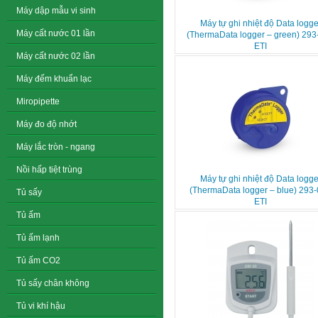
Máy dập mẫu vi sinh
Máy tự ghi nhiệt độ Data logge
Máy cất nước 01 lần
(ThermaData logger – green) 293
ETI
Máy cất nước 02 lần
Máy đếm khuẩn lạc
Miropipette
Máy đo độ nhớt
Máy lắc tròn - ngang
Nồi hấp tiệt trùng
Máy tự ghi nhiệt độ Data logge
(ThermaData logger – blue) 293
Tủ sấy
ETI
Tủ ấm
Tủ ấm lạnh
Tủ ấm CO2
Tủ sấy chân không
Tủ vi khí hậu