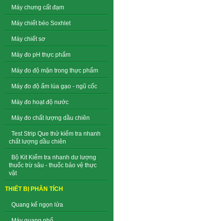
Máy chưng cất đạm
Máy chiết béo Soxhlet
Máy chiết sơ
Máy đo pH thực phẩm
Máy đo độ mặn trong thực phẩm
Máy đo độ ẩm lúa gạo - ngũ cốc
Máy đo hoạt độ nước
Máy đo chất lượng dầu chiên
Test Strip Que thử kiểm tra nhanh
chất lượng dầu chiên
Bộ Kit Kiểm tra nhanh dư lượng
thuốc trừ sâu - thuốc bảo vệ thực
vật
THIẾT BỊ PHÂN TÍCH
Quang kế ngọn lửa
Máy quang phổ