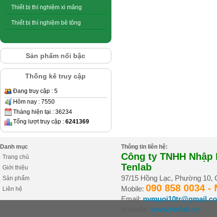
Thiết bị thí nghiệm xi măng
Thiết bị thí nghiệm bê tông
Sản phẩm nổi bậc
Thống kê truy cập
Đang truy cập : 5
Hôm nay : 7550
Tháng hiện tại : 36234
Tổng lượt truy cập :
6241369
Danh mục
Thông tin liên hệ:
Công ty TNHH Nhập K
Trang chủ
Tenlab
Giới thiệu
97/15 Hồng Lạc, Phường 10,
Sản phẩm
090 858 0034 -
Mobile:
Liên hệ
Email:
nvmuoi10tr@gmail.c
Website:
www.tenlab.vn