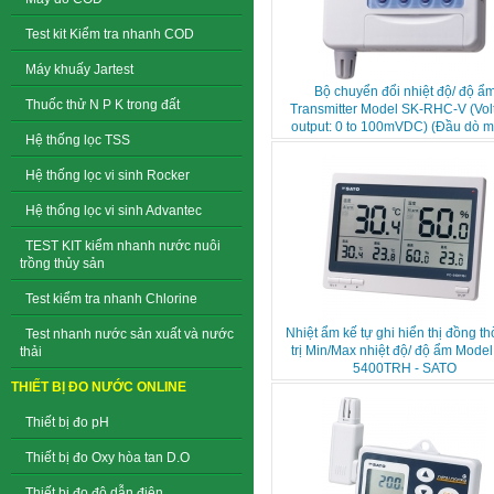
Test kit Kiểm tra nhanh COD
Máy khuấy Jartest
Bộ chuyển đổi nhiệt độ/ độ ẩ
Thuốc thử N P K trong đất
Transmitter Model SK-RHC-V (Vol
output: 0 to 100mVDC) (Đầu dò mu
Hệ thống lọc TSS
Hệ thống lọc vi sinh Rocker
Hệ thống lọc vi sinh Advantec
TEST KIT kiểm nhanh nước nuôi
trồng thủy sản
Test kiểm tra nhanh Chlorine
Nhiệt ẩm kế tự ghi hiển thị đồng th
Test nhanh nước sản xuất và nước
trị Min/Max nhiệt độ/ độ ẩm Mode
thải
5400TRH - SATO
THIẾT BỊ ĐO NƯỚC ONLINE
Thiết bị đo pH
Thiết bị đo Oxy hòa tan D.O
Thiết bị đo độ dẫn điện