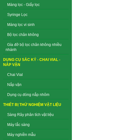
Màng lọc - Giấy lọc
Syringe Lọc
Màng lọc vi sinh
Bộ lọc chân không
Gía đỡ bộ lọc chân không nhiều
nhánh
DỤNG CỤ SẮC KÝ - CHAI VIAL -
NẮP VẶN
Chai Vial
Nắp vặn
Dụng cụ đóng nắp nhôm
THIẾT BỊ THỬ NGHIỆM VẬT LIỆU
Sàng Rây phân tích vật liệu
Máy lắc sàng
Máy nghiền mẫu