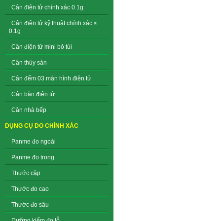
Cân điện tử chính xác 0.1g
Cân điện tử kỹ thuật chính xác ≤
0.1g
Cân điện tử mini bỏ túi
Cân thủy sản
Cân đếm 03 màn hình điện tử
Cân bàn điện tử
Cân nhà bếp
DỤNG CỤ DO CHÍNH XÁC
Panme đo ngoài
Panme đo trong
Thước cặp
Thước đo cao
Thước đo sâu
Dưỡng kiểm đo lỗ