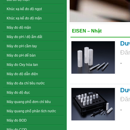
Khúc xạ kế đo độ ngọt
Khúc xạ kế đo độ mặn
Máy đo độ mặn
EISEN – Nhật
Máy đo pH / độ ẩm đất
Dưỡ
Máy đo pH cầm tay
Đăn
Máy đo pH để bàn
.
Máy đo Oxy hòa tan
Máy đo độ dẫn điện
Máy đo đa chỉ tiêu nước
Dưỡ
Máy đo độ đục
Đăn
Máy quang phổ đơn chỉ tiêu
.
Máy quang phổ phân tích nước
Máy đo BOD
Máy đo COD