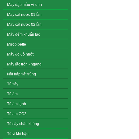
Máy dập mẫu vi sinh
Máy cất nước 01 lần
Máy cất nước 02 lần
Máy đếm khuẩn lạc
Miropipette
Máy đo độ nhớt
Máy lắc tròn - ngang
Nồi hấp tiệt trùng
Tủ sấy
Tủ ấm
Tủ ấm lạnh
Tủ ấm CO2
Tủ sấy chân không
Tủ vi khí hậu