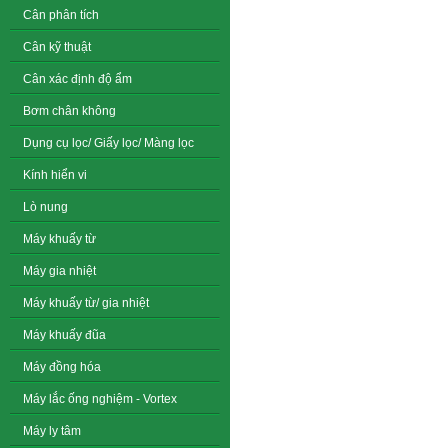
Cân phân tích
Cân kỹ thuật
Cân xác định độ ẩm
Bơm chân không
Dụng cụ lọc/ Giấy lọc/ Màng lọc
Kính hiển vi
Lò nung
Máy khuấy từ
Máy gia nhiệt
Máy khuấy từ/ gia nhiệt
Máy khuấy đũa
Máy đồng hóa
Máy lắc ống nghiệm - Vortex
Máy ly tâm