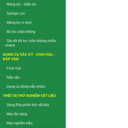
Màng lọc - Giấy lọc
Syringe Lọc
Màng lọc vi sinh
Bộ lọc chân không
Gía đỡ bộ lọc chân không nhiều
nhánh
DỤNG CỤ SẮC KÝ - CHAI VIAL -
NẮP VẶN
Chai Vial
Nắp vặn
Dụng cụ đóng nắp nhôm
THIẾT BỊ THỬ NGHIỆM VẬT LIỆU
Sàng Rây phân tích vật liệu
Máy lắc sàng
Máy nghiền mẫu