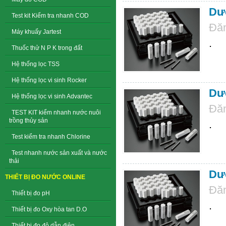
Dưỡ
Test kit Kiểm tra nhanh COD
Đăn
Máy khuấy Jartest
.
Thuốc thử N P K trong đất
Hệ thống lọc TSS
Hệ thống lọc vi sinh Rocker
Dưỡ
Hệ thống lọc vi sinh Advantec
Đăn
TEST KIT kiểm nhanh nước nuôi
trồng thủy sản
.
Test kiểm tra nhanh Chlorine
Test nhanh nước sản xuất và nước
thải
Dưỡ
THIẾT BỊ ĐO NƯỚC ONLINE
Đăn
Thiết bị đo pH
.
Thiết bị đo Oxy hòa tan D.O
Thiết bị đo độ dẫn điện