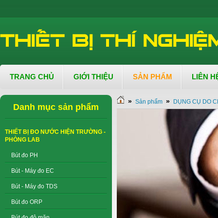
TRANG CHỦ
GIỚI THIỆU
SẢN PHẨM
LIÊN H
»
»
Sản phẩm
DỤNG CỤ DO C
Danh mục sản phẩm
THIẾT BỊ ĐO NƯỚC HIỆN TRƯỜNG -
PHÒNG LAB
Bút đo PH
Bút - Máy đo EC
Bút - Máy đo TDS
Bút đo ORP
Bút đo độ mặn