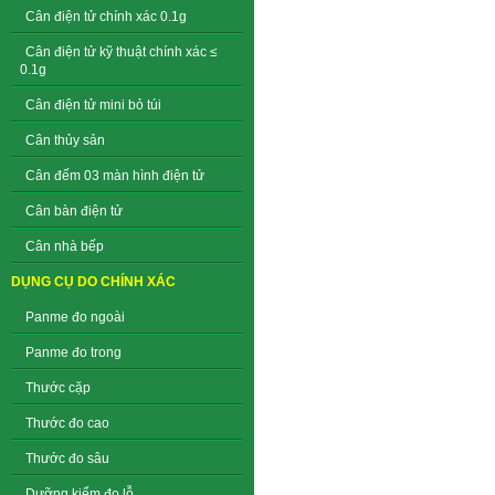
Cân điện tử chính xác 0.1g
Cân điện tử kỹ thuật chính xác ≤
0.1g
Cân điện tử mini bỏ túi
Cân thủy sản
Cân đếm 03 màn hình điện tử
Cân bàn điện tử
Cân nhà bếp
DỤNG CỤ DO CHÍNH XÁC
Panme đo ngoài
Panme đo trong
Thước cặp
Thước đo cao
Thước đo sâu
Dưỡng kiểm đo lỗ