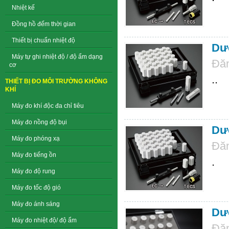
Nhiệt kế
Đồng hồ đếm thời gian
Thiết bị chuẩn nhiệt độ
Dưỡ
Máy tự ghi nhiệt độ / độ ẩm dạng
Đăn
cơ
..
THIẾT BỊ ĐO MÔI TRƯỜNG KHÔNG
KHÍ
Máy đo khí độc đa chỉ tiêu
Máy đo nồng độ bụi
Dưỡ
Máy đo phóng xạ
Đăn
Máy đo tiếng ồn
.
Máy đo độ rung
Máy đo tốc độ gió
Máy đo ánh sáng
Dưỡ
Máy đo nhiệt độ/ độ ẩm
Đăn