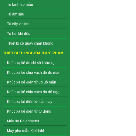
Tủ lạnh trữ mẫu
Tủ âm sâu
Tủ cấy vi sinh
Tủ hút khí độc
Thiết bị cô quay chân không
THIẾT BỊ THÍ NGHIỆM THỰC PHẨM
Khúc xạ kế đo chỉ số khúc xạ
Khúc xạ kế chia vạch đo độ mặn
Khúc xạ kế điện tử đo độ mặn
Khúc xạ kế chia vạch đo độ ngọt
Khúc xạ kế điện tử, cầm tay
Khúc xạ kế điện tử tự động
Máy đo Polarimeter
Máy phá mẫu Kjeldahl