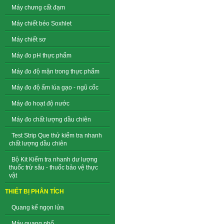
Máy chưng cất đạm
Máy chiết béo Soxhlet
Máy chiết sơ
Máy đo pH thực phẩm
Máy đo độ mặn trong thực phẩm
Máy đo độ ẩm lúa gạo - ngũ cốc
Máy đo hoạt độ nước
Máy đo chất lượng dầu chiên
Test Strip Que thử kiểm tra nhanh
chất lượng dầu chiên
Bộ Kit Kiểm tra nhanh dư lượng
thuốc trừ sâu - thuốc bảo vệ thực
vật
THIẾT BỊ PHÂN TÍCH
Quang kế ngọn lửa
Máy quang phổ