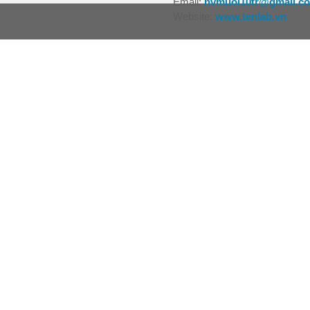
Email:
nvmuoi10tr@gmail.c
Website:
www.tenlab.vn