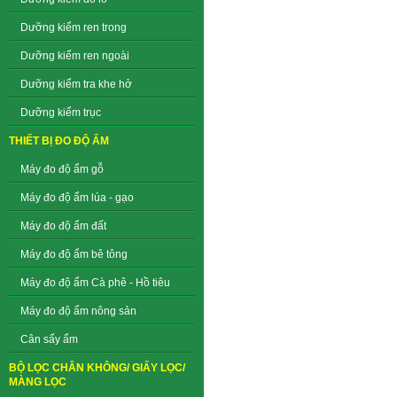
Dưỡng kiểm ren trong
Dưỡng kiểm ren ngoài
Dưỡng kiểm tra khe hở
Dưỡng kiểm trục
THIẾT BỊ ĐO ĐỘ ẨM
Máy đo độ ẩm gỗ
Máy đo độ ẩm lúa - gạo
Máy đo độ ẩm đất
Máy đo độ ẩm bê tông
Máy đo độ ẩm Cà phê - Hồ tiêu
Máy đo độ ẩm nông sản
Cân sấy ẩm
BỘ LỌC CHÂN KHÔNG/ GIẤY LỌC/
MÀNG LỌC