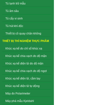
Tủ lạnh trữ mẫu
Tủ âm sâu
Tủ cấy vi sinh
Tủ hút khí độc
Thiết bị cô quay chân không
THIẾT BỊ THÍ NGHIỆM THỰC PHẨM
Khúc xạ kế đo chỉ số khúc xạ
Khúc xạ kế chia vạch đo độ mặn
Khúc xạ kế điện tử đo độ mặn
Khúc xạ kế chia vạch đo độ ngọt
Khúc xạ kế điện tử, cầm tay
Khúc xạ kế điện tử tự động
Máy đo Polarimeter
Máy phá mẫu Kjeldahl