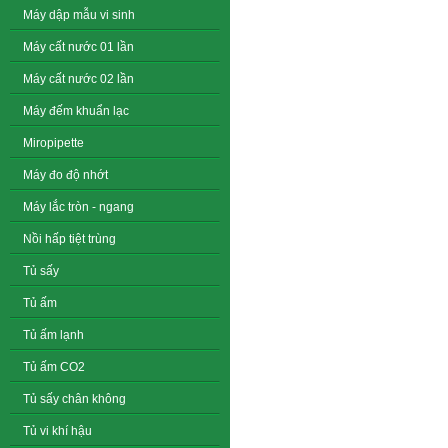
Máy dập mẫu vi sinh
Máy cất nước 01 lần
Máy cất nước 02 lần
Máy đếm khuẩn lạc
Miropipette
Máy đo độ nhớt
Máy lắc tròn - ngang
Nồi hấp tiệt trùng
Tủ sấy
Tủ ấm
Tủ ấm lạnh
Tủ ấm CO2
Tủ sấy chân không
Tủ vi khí hậu