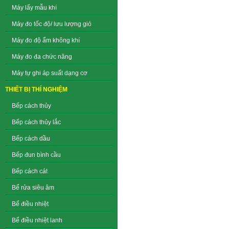
Máy lấy mẫu khí
Máy đo tốc độ/ lưu lượng gió
Máy đo độ ẩm không khí
Máy đo đa chức năng
Máy tự ghi áp suất dạng cơ
THIẾT BỊ THÍ NGHIỆM
Bếp cách thủy
Bếp cách thủy lắc
Bếp cách dầu
Bếp đun bình cầu
Bếp cách cát
Bể rửa siêu âm
Bể điều nhiệt
Bể điều nhiệt lanh