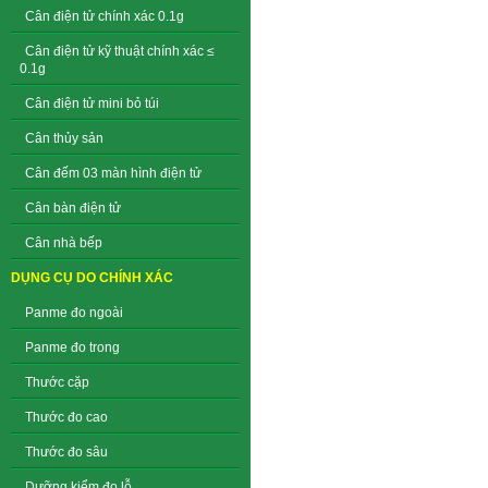
Cân điện tử chính xác 0.1g
Cân điện tử kỹ thuật chính xác ≤
0.1g
Cân điện tử mini bỏ túi
Cân thủy sản
Cân đếm 03 màn hình điện tử
Cân bàn điện tử
Cân nhà bếp
DỤNG CỤ DO CHÍNH XÁC
Panme đo ngoài
Panme đo trong
Thước cặp
Thước đo cao
Thước đo sâu
Dưỡng kiểm đo lỗ