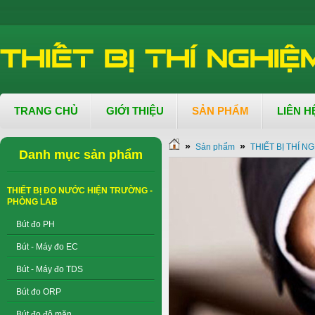
TRANG CHỦ
GIỚI THIỆU
SẢN PHẨM
LIÊN H
»
»
Sản phẩm
THIẾT BỊ THÍ N
Danh mục sản phẩm
THIẾT BỊ ĐO NƯỚC HIỆN TRƯỜNG -
PHÒNG LAB
Bút đo PH
Bút - Máy đo EC
Bút - Máy đo TDS
Bút đo ORP
Bút đo độ mặn