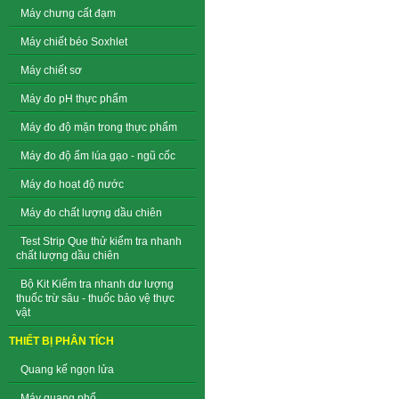
Máy chưng cất đạm
Máy chiết béo Soxhlet
Máy chiết sơ
Máy đo pH thực phẩm
Máy đo độ mặn trong thực phẩm
Máy đo độ ẩm lúa gạo - ngũ cốc
Máy đo hoạt độ nước
Máy đo chất lượng dầu chiên
Test Strip Que thử kiểm tra nhanh
chất lượng dầu chiên
Bộ Kit Kiểm tra nhanh dư lượng
thuốc trừ sâu - thuốc bảo vệ thực
vật
THIẾT BỊ PHÂN TÍCH
Quang kế ngọn lửa
Máy quang phổ