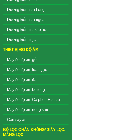
Dưỡng kiểm ren trong
Dưỡng kiểm ren ngoài
Dưỡng kiểm tra khe hở
Dưỡng kiểm trục
THIẾT BỊ ĐO ĐỘ ẨM
Máy đo độ ẩm gỗ
Máy đo độ ẩm lúa - gạo
Máy đo độ ẩm đất
Máy đo độ ẩm bê tông
Máy đo độ ẩm Cà phê - Hồ tiêu
Máy đo độ ẩm nông sản
Cân sấy ẩm
BỘ LỌC CHÂN KHÔNG/ GIẤY LỌC/
MÀNG LỌC