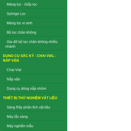
Màng lọc - Giấy lọc
Syringe Lọc
Màng lọc vi sinh
Bộ lọc chân không
Gía đỡ bộ lọc chân không nhiều
nhánh
DỤNG CỤ SẮC KÝ - CHAI VIAL -
NẮP VẶN
Chai Vial
Nắp vặn
Dụng cụ đóng nắp nhôm
THIẾT BỊ THỬ NGHIỆM VẬT LIỆU
Sàng Rây phân tích vật liệu
Máy lắc sàng
Máy nghiền mẫu