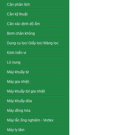
Cân phân tích
Cân kỹ thuật
Cân xác định độ ẩm
Bơm chân không
Dụng cụ lọc/ Giấy lọc/ Màng lọc
Kính hiển vi
Lò nung
Máy khuấy từ
Máy gia nhiệt
Máy khuấy từ/ gia nhiệt
Máy khuấy đũa
Máy đồng hóa
Máy lắc ống nghiệm - Vortex
Máy ly tâm