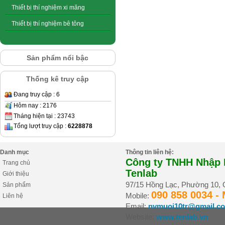
Thiết bị thí nghiệm xi măng
Thiết bị thí nghiệm bê tông
Sản phẩm nổi bậc
Thống kê truy cập
Đang truy cập : 6
Hôm nay : 2176
Tháng hiện tại : 23743
Tổng lượt truy cập :
6228878
Danh mục
Thông tin liên hệ:
Công ty TNHH Nhập K
Trang chủ
Tenlab
Giới thiệu
97/15 Hồng Lạc, Phường 10,
Sản phẩm
090 858 0034 -
Mobile:
Liên hệ
Email:
nvmuoi10tr@gmail.c
Website:
www.tenlab.vn