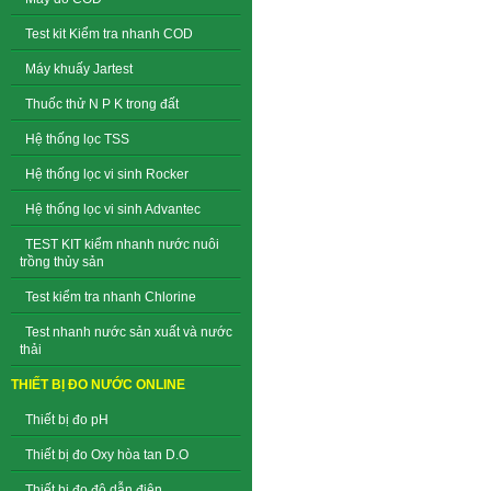
Test kit Kiểm tra nhanh COD
Máy khuấy Jartest
Thuốc thử N P K trong đất
Hệ thống lọc TSS
Hệ thống lọc vi sinh Rocker
Hệ thống lọc vi sinh Advantec
TEST KIT kiểm nhanh nước nuôi
trồng thủy sản
Test kiểm tra nhanh Chlorine
Test nhanh nước sản xuất và nước
thải
THIẾT BỊ ĐO NƯỚC ONLINE
Thiết bị đo pH
Thiết bị đo Oxy hòa tan D.O
Thiết bị đo độ dẫn điện