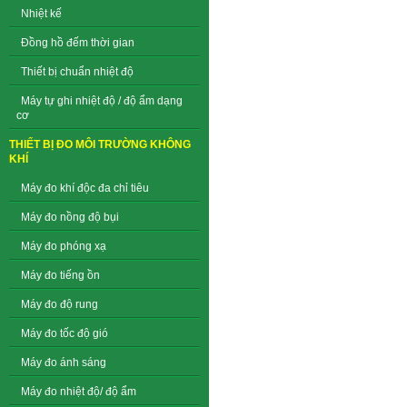
Nhiệt kế
Đồng hồ đếm thời gian
Thiết bị chuẩn nhiệt độ
Máy tự ghi nhiệt độ / độ ẩm dạng
cơ
THIẾT BỊ ĐO MÔI TRƯỜNG KHÔNG
KHÍ
Máy đo khí độc đa chỉ tiêu
Máy đo nồng độ bụi
Máy đo phóng xạ
Máy đo tiếng ồn
Máy đo độ rung
Máy đo tốc độ gió
Máy đo ánh sáng
Máy đo nhiệt độ/ độ ẩm