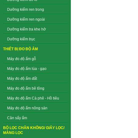
Dưỡng kiểm ren trong
Dưỡng kiểm ren ngoài
Dưỡng kiểm tra khe hở
Dưỡng kiểm trục
THIẾT BỊ ĐO ĐỘ ẨM
Máy đo độ ẩm gỗ
Máy đo độ ẩm lúa - gạo
Máy đo độ ẩm đất
Máy đo độ ẩm bê tông
Máy đo độ ẩm Cà phê - Hồ tiêu
Máy đo độ ẩm nông sản
Cân sấy ẩm
BỘ LỌC CHÂN KHÔNG/ GIẤY LỌC/
MÀNG LỌC