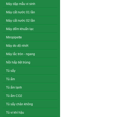
Máy dập mẫu vi sinh
Máy cất nước 01 lần
Máy cất nước 02 lần
Máy đếm khuẩn lạc
Miropipette
Máy đo độ nhớt
Máy lắc tròn - ngang
Nồi hấp tiệt trùng
Tủ sấy
Tủ ấm
Tủ ấm lạnh
Tủ ấm CO2
Tủ sấy chân không
Tủ vi khí hậu