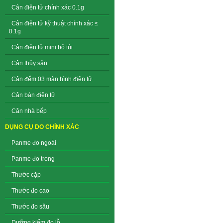
Cân điện tử chính xác 0.1g
Cân điện tử kỹ thuật chính xác ≤
0.1g
Cân điện tử mini bỏ túi
Cân thủy sản
Cân đếm 03 màn hình điện tử
Cân bàn điện tử
Cân nhà bếp
DỤNG CỤ DO CHÍNH XÁC
Panme đo ngoài
Panme đo trong
Thước cặp
Thước đo cao
Thước đo sâu
Dưỡng kiểm đo lỗ