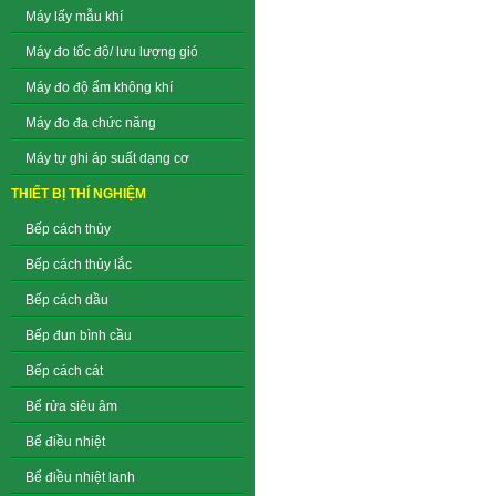
Máy lấy mẫu khí
Máy đo tốc độ/ lưu lượng gió
Máy đo độ ẩm không khí
Máy đo đa chức năng
Máy tự ghi áp suất dạng cơ
THIẾT BỊ THÍ NGHIỆM
Bếp cách thủy
Bếp cách thủy lắc
Bếp cách dầu
Bếp đun bình cầu
Bếp cách cát
Bể rửa siêu âm
Bể điều nhiệt
Bể điều nhiệt lanh