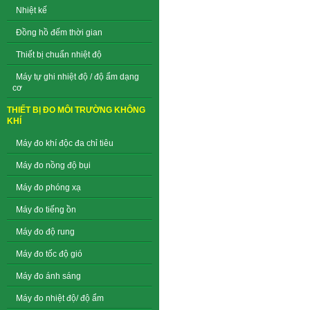
Nhiệt kế
Đồng hồ đếm thời gian
Thiết bị chuẩn nhiệt độ
Máy tự ghi nhiệt độ / độ ẩm dạng
cơ
THIẾT BỊ ĐO MÔI TRƯỜNG KHÔNG
KHÍ
Máy đo khí độc đa chỉ tiêu
Máy đo nồng độ bụi
Máy đo phóng xạ
Máy đo tiếng ồn
Máy đo độ rung
Máy đo tốc độ gió
Máy đo ánh sáng
Máy đo nhiệt độ/ độ ẩm