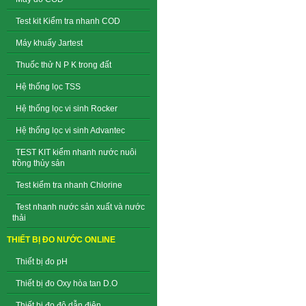
Test kit Kiểm tra nhanh COD
Máy khuấy Jartest
Thuốc thử N P K trong đất
Hệ thống lọc TSS
Hệ thống lọc vi sinh Rocker
Hệ thống lọc vi sinh Advantec
TEST KIT kiểm nhanh nước nuôi
trồng thủy sản
Test kiểm tra nhanh Chlorine
Test nhanh nước sản xuất và nước
thải
THIẾT BỊ ĐO NƯỚC ONLINE
Thiết bị đo pH
Thiết bị đo Oxy hòa tan D.O
Thiết bị đo độ dẫn điện