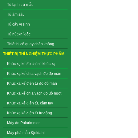
Tủ lạnh trữ mẫu
Tủ âm sâu
Tủ cấy vi sinh
Tủ hút khí độc
Thiết bị cô quay chân không
THIẾT BỊ THÍ NGHIỆM THỰC PHẨM
Khúc xạ kế đo chỉ số khúc xạ
Khúc xạ kế chia vạch đo độ mặn
Khúc xạ kế điện tử đo độ mặn
Khúc xạ kế chia vạch đo độ ngọt
Khúc xạ kế điện tử, cầm tay
Khúc xạ kế điện tử tự động
Máy đo Polarimeter
Máy phá mẫu Kjeldahl