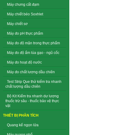
Máy chưng cất đạm
Máy chiết béo Soxhlet
Máy chiết sơ
Máy đo pH thực phẩm
Máy đo độ mặn trong thực phẩm
Máy đo độ ẩm lúa gạo - ngũ cốc
Máy đo hoạt độ nước
Máy đo chất lượng dầu chiên
Test Strip Que thử kiểm tra nhanh
chất lượng dầu chiên
Bộ Kit Kiểm tra nhanh dư lượng
thuốc trừ sâu - thuốc bảo vệ thực
vật
THIẾT BỊ PHÂN TÍCH
Quang kế ngọn lửa
Máy quang phổ