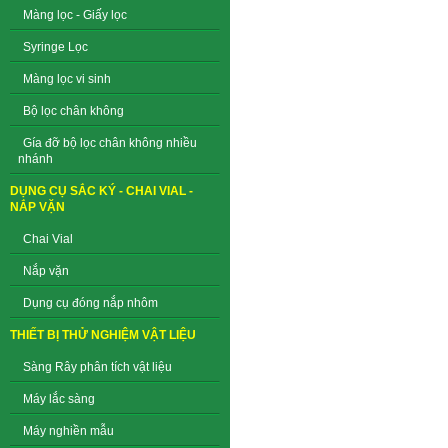
Màng lọc - Giấy lọc
Syringe Lọc
Màng lọc vi sinh
Bộ lọc chân không
Gía đỡ bộ lọc chân không nhiều
nhánh
DỤNG CỤ SẮC KÝ - CHAI VIAL -
NẮP VẶN
Chai Vial
Nắp vặn
Dụng cụ đóng nắp nhôm
THIẾT BỊ THỬ NGHIỆM VẬT LIỆU
Sàng Rây phân tích vật liệu
Máy lắc sàng
Máy nghiền mẫu