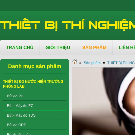
TRANG CHỦ
GIỚI THIỆU
SẢN PHẨM
LIÊN H
»
»
Sản phẩm
THIẾT BỊ THÍ N
Danh mục sản phẩm
THIẾT BỊ ĐO NƯỚC HIỆN TRƯỜNG -
PHÒNG LAB
Bút đo PH
Bút - Máy đo EC
Bút - Máy đo TDS
Bút đo ORP
Bút đo độ mặn