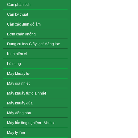
Cân phân tích
Cân kỹ thuật
Cân xác định độ ẩm
Bơm chân không
Dụng cụ lọc/ Giấy lọc/ Màng lọc
Kính hiển vi
Lò nung
Máy khuấy từ
Máy gia nhiệt
Máy khuấy từ/ gia nhiệt
Máy khuấy đũa
Máy đồng hóa
Máy lắc ống nghiệm - Vortex
Máy ly tâm