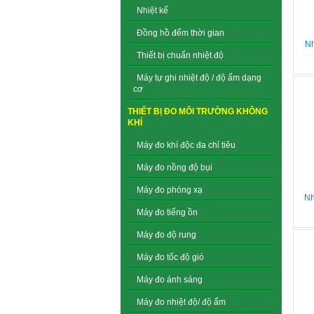
Nhiệt kế
Đồng hồ đếm thời gian
Nh
Thiết bị chuẩn nhiệt độ
Máy tự ghi nhiệt độ / độ ẩm dạng
cơ
THIẾT BỊ ĐO MÔI TRƯỜNG KHÔNG
KHÍ
Máy đo khí độc đa chỉ tiêu
Máy đo nồng độ bụi
Máy đo phóng xạ
Nh
Máy đo tiếng ồn
Máy đo độ rung
Máy đo tốc độ gió
Máy đo ánh sáng
Máy đo nhiệt độ/ độ ẩm