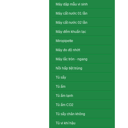
Máy dập mẫu vi sinh
Máy cất nước 01 lần
Máy cất nước 02 lần
Máy đếm khuẩn lạc
Miropipette
Máy đo độ nhớt
Máy lắc tròn - ngang
Nồi hấp tiệt trùng
Tủ sấy
Tủ ấm
Tủ ấm lạnh
Tủ ấm CO2
Tủ sấy chân không
Tủ vi khí hậu