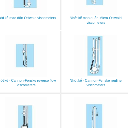
ớt kế mao dẫn Ostwald viscometers
Nhớt kế mao quản Micro-Ostwald
viscometers
ớt kế - Cannon-Fenske reverse ﬂow
Nhớt kế - Cannon-Fenske routine
viscometers
viscometers