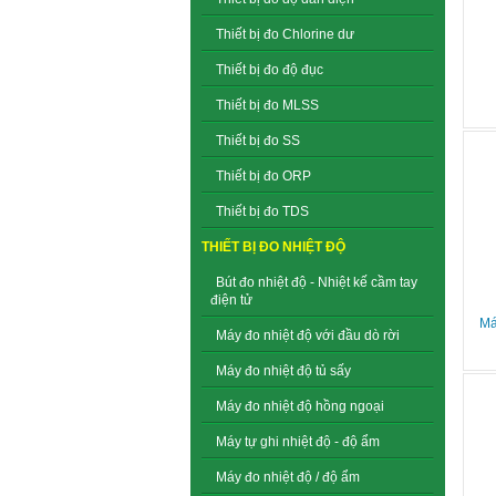
Thiết bị đo Chlorine dư
Thiết bị đo độ đục
Thiết bị đo MLSS
Thiết bị đo SS
Thiết bị đo ORP
Thiết bị đo TDS
THIẾT BỊ ĐO NHIỆT ĐỘ
Bút đo nhiệt độ - Nhiệt kế cầm tay
điện tử
Má
Máy đo nhiệt độ với đầu dò rời
Máy đo nhiệt độ tủ sấy
Máy đo nhiệt độ hồng ngoại
Máy tự ghi nhiệt độ - độ ẩm
Máy đo nhiệt độ / độ ẩm