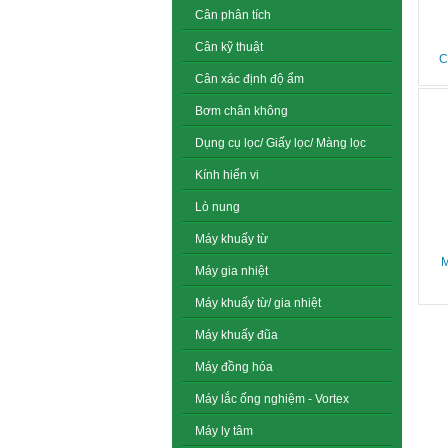
Cân phân tích
Cân kỹ thuật
C
Cân xác định độ ẩm
Bơm chân không
Dụng cụ lọc/ Giấy lọc/ Màng lọc
Kính hiển vi
Lò nung
Máy khuấy từ
M
Máy gia nhiệt
Máy khuấy từ/ gia nhiệt
Máy khuấy đũa
Máy đồng hóa
Máy lắc ống nghiệm - Vortex
Máy ly tâm