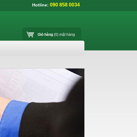
090 858 0034
Hotline:
Giỏ hàng
(0)
mặt hàng