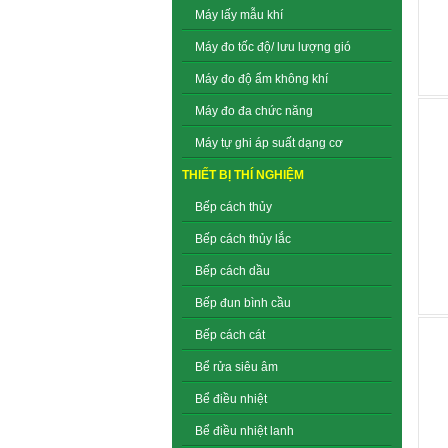
Máy lấy mẫu khí
Máy đo tốc độ/ lưu lượng gió
Máy đo độ ẩm không khí
Máy đo đa chức năng
Máy tự ghi áp suất dạng cơ
THIẾT BỊ THÍ NGHIỆM
Bếp cách thủy
Bếp cách thủy lắc
Bếp cách dầu
Bếp đun bình cầu
Bếp cách cát
Bể rửa siêu âm
Bể điều nhiệt
Bể điều nhiệt lanh