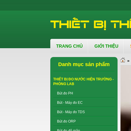
TRANG CHỦ
GIỚI THIỆU
»
Danh mục sản phẩm
THIẾT BỊ ĐO NƯỚC HIỆN TRƯỜNG -
PHÒNG LAB
Bút đo PH
Bút - Máy đo EC
Bút - Máy đo TDS
Bút đo ORP
Bút đo độ mặn