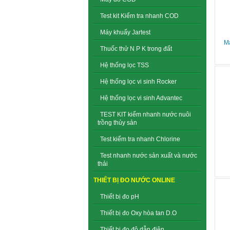
Test kit Kiểm tra nhanh COD
Máy khuấy Jartest
Má
Thuốc thử N P K trong đất
Hệ thống lọc TSS
Hệ thống lọc vi sinh Rocker
Hệ thống lọc vi sinh Advantec
TEST KIT kiểm nhanh nước nuôi
trồng thủy sản
Test kiểm tra nhanh Chlorine
Test nhanh nước sản xuất và nước
thải
THIẾT BỊ ĐO NƯỚC ONLINE
Thiết bị đo pH
Thiết bị đo Oxy hòa tan D.O
Thiết bị đo độ dẫn điện