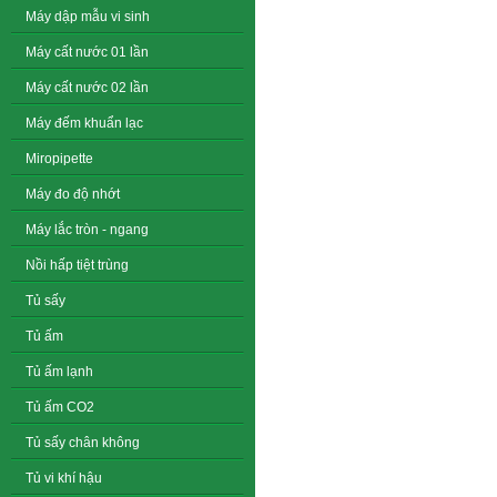
Máy dập mẫu vi sinh
Máy cất nước 01 lần
Máy cất nước 02 lần
Máy đếm khuẩn lạc
Miropipette
Máy đo độ nhớt
Máy lắc tròn - ngang
Nồi hấp tiệt trùng
Tủ sấy
Tủ ấm
Tủ ấm lạnh
Tủ ấm CO2
Tủ sấy chân không
Tủ vi khí hậu