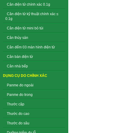
Cân điện tử chính xác 0.1g
Cân điện tử kỹ thuật chính xác ≤
0.1g
Cân điện tử mini bỏ túi
Cân thủy sản
Cân đếm 03 màn hình điện tử
Cân bàn điện tử
Cân nhà bếp
DỤNG CỤ DO CHÍNH XÁC
Panme đo ngoài
Panme đo trong
Thước cặp
Thước đo cao
Thước đo sâu
Dưỡng kiểm đo lỗ