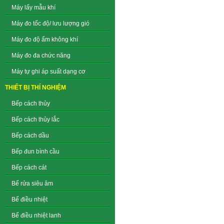
Máy lấy mẫu khí
Máy đo tốc độ/ lưu lượng gió
Máy đo độ ẩm không khí
Máy đo đa chức năng
Máy tự ghi áp suất dạng cơ
THIẾT BỊ THÍ NGHIỆM
Bếp cách thủy
Bếp cách thủy lắc
Bếp cách dầu
Bếp đun bình cầu
Bếp cách cát
Bể rửa siêu âm
Bể điều nhiệt
Bể điều nhiệt lanh