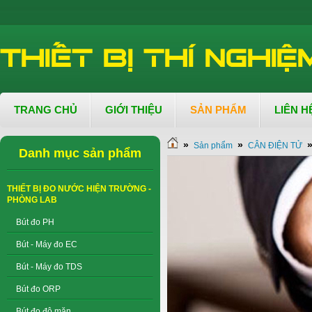
TRANG CHỦ
GIỚI THIỆU
SẢN PHẨM
LIÊN H
»
»
Sản phẩm
CÂN ĐIỆN TỬ
Danh mục sản phẩm
THIẾT BỊ ĐO NƯỚC HIỆN TRƯỜNG -
PHÒNG LAB
Bút đo PH
Bút - Máy đo EC
Bút - Máy đo TDS
Bút đo ORP
Bút đo độ mặn