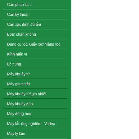
Cân phân tích
Cân kỹ thuật
Cân xác định độ ẩm
Bơm chân không
Dụng cụ lọc/ Giấy lọc/ Màng lọc
Kính hiển vi
Lò nung
Máy khuấy từ
Máy gia nhiệt
Máy khuấy từ/ gia nhiệt
Máy khuấy đũa
Máy đồng hóa
Máy lắc ống nghiệm - Vortex
Máy ly tâm