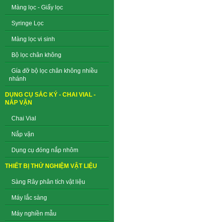
Màng lọc - Giấy lọc
Syringe Lọc
Màng lọc vi sinh
Bộ lọc chân không
Gía đỡ bộ lọc chân không nhiều
nhánh
DỤNG CỤ SẮC KÝ - CHAI VIAL -
NẮP VẶN
Chai Vial
Nắp vặn
Dụng cụ đóng nắp nhôm
THIẾT BỊ THỬ NGHIỆM VẬT LIỆU
Sàng Rây phân tích vật liệu
Máy lắc sàng
Máy nghiền mẫu