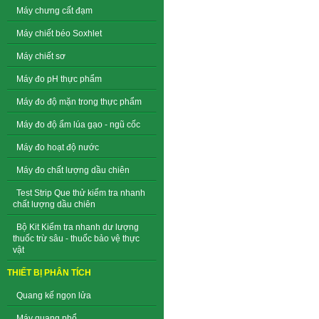
Máy chưng cất đạm
Máy chiết béo Soxhlet
Máy chiết sơ
Máy đo pH thực phẩm
Máy đo độ mặn trong thực phẩm
Máy đo độ ẩm lúa gạo - ngũ cốc
Máy đo hoạt độ nước
Máy đo chất lượng dầu chiên
Test Strip Que thử kiểm tra nhanh
chất lượng dầu chiên
Bộ Kit Kiểm tra nhanh dư lượng
thuốc trừ sâu - thuốc bảo vệ thực
vật
THIẾT BỊ PHÂN TÍCH
Quang kế ngọn lửa
Máy quang phổ