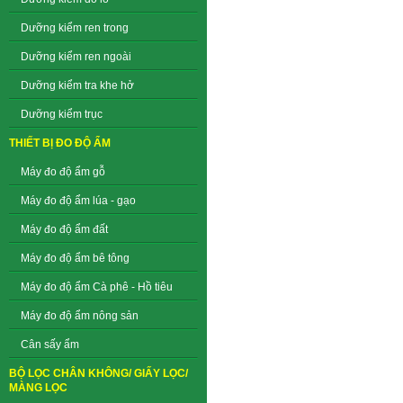
Dưỡng kiểm ren trong
Dưỡng kiểm ren ngoài
Dưỡng kiểm tra khe hở
Dưỡng kiểm trục
THIẾT BỊ ĐO ĐỘ ẨM
Máy đo độ ẩm gỗ
Máy đo độ ẩm lúa - gạo
Máy đo độ ẩm đất
Máy đo độ ẩm bê tông
Máy đo độ ẩm Cà phê - Hồ tiêu
Máy đo độ ẩm nông sản
Cân sấy ẩm
BỘ LỌC CHÂN KHÔNG/ GIẤY LỌC/
MÀNG LỌC