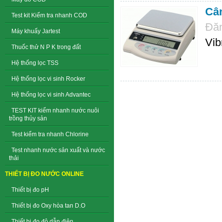
Cân
Test kit Kiểm tra nhanh COD
Đăn
Máy khuấy Jartest
Vib
Thuốc thử N P K trong đất
Hệ thống lọc TSS
Hệ thống lọc vi sinh Rocker
Hệ thống lọc vi sinh Advantec
TEST KIT kiểm nhanh nước nuôi
trồng thủy sản
Test kiểm tra nhanh Chlorine
Test nhanh nước sản xuất và nước
thải
THIẾT BỊ ĐO NƯỚC ONLINE
Thiết bị đo pH
Thiết bị đo Oxy hòa tan D.O
Thiết bị đo độ dẫn điện