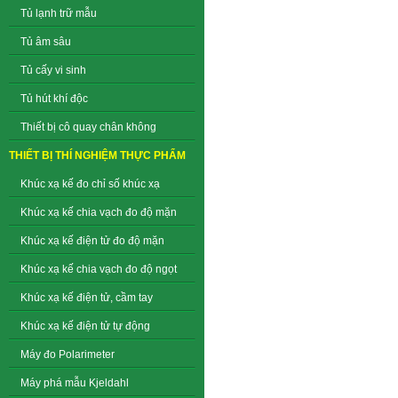
Tủ lạnh trữ mẫu
Tủ âm sâu
Tủ cấy vi sinh
Tủ hút khí độc
Thiết bị cô quay chân không
THIẾT BỊ THÍ NGHIỆM THỰC PHẨM
Khúc xạ kế đo chỉ số khúc xạ
Khúc xạ kế chia vạch đo độ mặn
Khúc xạ kế điện tử đo độ mặn
Khúc xạ kế chia vạch đo độ ngọt
Khúc xạ kế điện tử, cầm tay
Khúc xạ kế điện tử tự động
Máy đo Polarimeter
Máy phá mẫu Kjeldahl