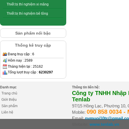
Thiết bị thí nghiệm xi măng
Thiết bị thí nghiệm bê tông
Sản phẩm nổi bậc
Thống kê truy cập
Đang truy cập : 6
Hôm nay : 2589
Tháng hiện tại : 25162
Tổng lượt truy cập :
6230297
Danh mục
Thông tin liên hệ:
Công ty TNHH Nhập K
Trang chủ
Tenlab
Giới thiệu
97/15 Hồng Lạc, Phường 10,
Sản phẩm
090 858 0034 -
Mobile:
Liên hệ
Email:
nvmuoi10tr@gmail.c
Website:
www.tenlab.vn