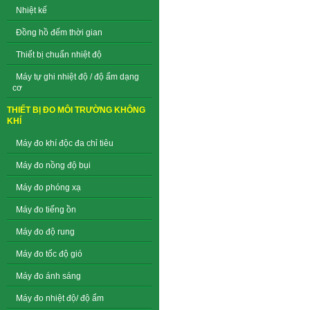
Nhiệt kế
Đồng hồ đếm thời gian
Thiết bị chuẩn nhiệt độ
Máy tự ghi nhiệt độ / độ ẩm dạng
cơ
THIẾT BỊ ĐO MÔI TRƯỜNG KHÔNG
KHÍ
Máy đo khí độc đa chỉ tiêu
Máy đo nồng độ bụi
Máy đo phóng xạ
Máy đo tiếng ồn
Máy đo độ rung
Máy đo tốc độ gió
Máy đo ánh sáng
Máy đo nhiệt độ/ độ ẩm