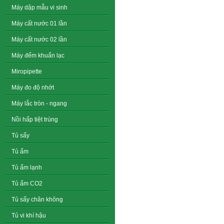
Máy dập mẫu vi sinh
Máy cất nước 01 lần
Máy cất nước 02 lần
Máy đếm khuẩn lạc
Miropipette
Máy đo độ nhớt
Máy lắc tròn - ngang
Nồi hấp tiệt trùng
Tủ sấy
Tủ ấm
Tủ ấm lạnh
Tủ ấm CO2
Tủ sấy chân không
Tủ vi khí hậu