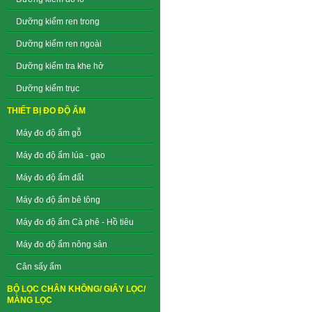
Dưỡng kiểm ren trong
Dưỡng kiểm ren ngoài
Dưỡng kiểm tra khe hở
Dưỡng kiểm trục
THIẾT BỊ ĐO ĐỘ ẨM
Máy đo độ ẩm gỗ
Máy đo độ ẩm lúa - gạo
Máy đo độ ẩm đất
Máy đo độ ẩm bê tông
Máy đo độ ẩm Cà phê - Hồ tiêu
Máy đo độ ẩm nông sản
Cân sấy ẩm
BỘ LỌC CHÂN KHÔNG/ GIẤY LỌC/
MÀNG LỌC