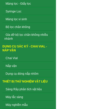
Màng lọc - Giấy lọc
Syringe Lọc
Màng lọc vi sinh
Bộ lọc chân không
Gía đỡ bộ lọc chân không nhiều
nhánh
DỤNG CỤ SẮC KÝ - CHAI VIAL -
NẮP VẶN
Chai Vial
Nắp vặn
Dụng cụ đóng nắp nhôm
THIẾT BỊ THỬ NGHIỆM VẬT LIỆU
Sàng Rây phân tích vật liệu
Máy lắc sàng
Máy nghiền mẫu