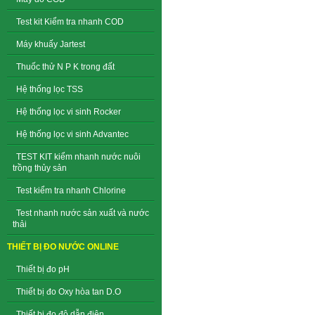
Test kit Kiểm tra nhanh COD
Máy khuấy Jartest
Thuốc thử N P K trong đất
Hệ thống lọc TSS
Hệ thống lọc vi sinh Rocker
Hệ thống lọc vi sinh Advantec
TEST KIT kiểm nhanh nước nuôi
trồng thủy sản
Test kiểm tra nhanh Chlorine
Test nhanh nước sản xuất và nước
thải
THIẾT BỊ ĐO NƯỚC ONLINE
Thiết bị đo pH
Thiết bị đo Oxy hòa tan D.O
Thiết bị đo độ dẫn điện