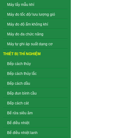
Máy lấy mẫu khí
Máy đo tốc độ/ lưu lượng gió
Máy đo độ ẩm không khí
Máy đo đa chức năng
Máy tự ghi áp suất dạng cơ
THIẾT BỊ THÍ NGHIỆM
Bếp cách thủy
Bếp cách thủy lắc
Bếp cách dầu
Bếp đun bình cầu
Bếp cách cát
Bể rửa siêu âm
Bể điều nhiệt
Bể điều nhiệt lanh