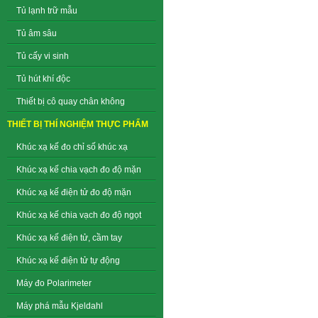
Tủ lạnh trữ mẫu
Tủ âm sâu
Tủ cấy vi sinh
Tủ hút khí độc
Thiết bị cô quay chân không
THIẾT BỊ THÍ NGHIỆM THỰC PHẨM
Khúc xạ kế đo chỉ số khúc xạ
Khúc xạ kế chia vạch đo độ mặn
Khúc xạ kế điện tử đo độ mặn
Khúc xạ kế chia vạch đo độ ngọt
Khúc xạ kế điện tử, cầm tay
Khúc xạ kế điện tử tự động
Máy đo Polarimeter
Máy phá mẫu Kjeldahl