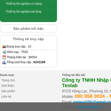
Thiết bị thí nghiệm xi măng
Thiết bị thí nghiệm bê tông
Sản phẩm nổi bậc
Thống kê truy cập
Đang truy cập : 10
Hôm nay : 7550
Tháng hiện tại : 36054
Tổng lượt truy cập :
6241189
Danh mục
Thông tin liên hệ:
Công ty TNHH Nhập K
Trang chủ
Tenlab
Giới thiệu
97/15 Hồng Lạc, Phường 10,
Sản phẩm
090 858 0034 -
Mobile:
Liên hệ
Email:
nvmuoi10tr@gmail.c
Website:
www.tenlab.vn