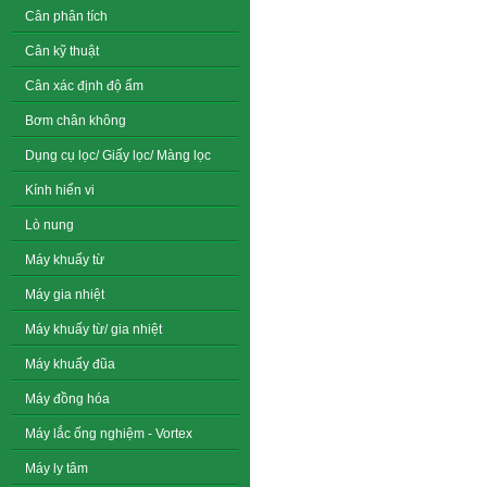
Cân phân tích
Cân kỹ thuật
Cân xác định độ ẩm
Bơm chân không
Dụng cụ lọc/ Giấy lọc/ Màng lọc
Kính hiển vi
Lò nung
Máy khuấy từ
Máy gia nhiệt
Máy khuấy từ/ gia nhiệt
Máy khuấy đũa
Máy đồng hóa
Máy lắc ống nghiệm - Vortex
Máy ly tâm