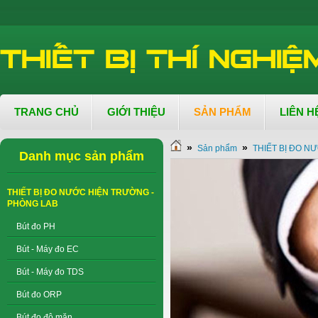
TRANG CHỦ
GIỚI THIỆU
SẢN PHẨM
LIÊN H
»
»
Sản phẩm
THIẾT BỊ ĐO N
Danh mục sản phẩm
THIẾT BỊ ĐO NƯỚC HIỆN TRƯỜNG -
PHÒNG LAB
Bút đo PH
Bút - Máy đo EC
Bút - Máy đo TDS
Bút đo ORP
Bút đo độ mặn