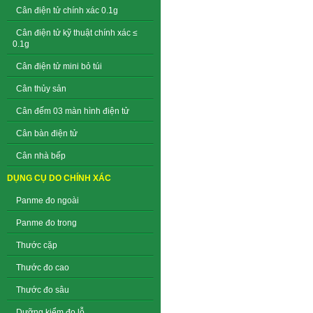
Cân điện tử chính xác 0.1g
Cân điện tử kỹ thuật chính xác ≤
0.1g
Cân điện tử mini bỏ túi
Cân thủy sản
Cân đếm 03 màn hình điện tử
Cân bàn điện tử
Cân nhà bếp
DỤNG CỤ DO CHÍNH XÁC
Panme đo ngoài
Panme đo trong
Thước cặp
Thước đo cao
Thước đo sâu
Dưỡng kiểm đo lỗ