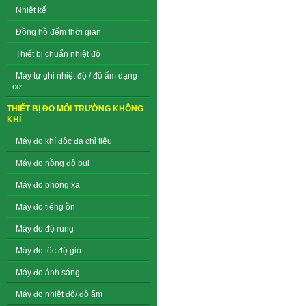
Nhiệt kế
Đồng hồ đếm thời gian
Thiết bị chuẩn nhiệt độ
Máy tự ghi nhiệt độ / độ ẩm dạng
cơ
THIẾT BỊ ĐO MÔI TRƯỜNG KHÔNG
KHÍ
Máy đo khí độc đa chỉ tiêu
Máy đo nồng độ bụi
Máy đo phóng xạ
Máy đo tiếng ồn
Máy đo độ rung
Máy đo tốc độ gió
Máy đo ánh sáng
Máy đo nhiệt độ/ độ ẩm