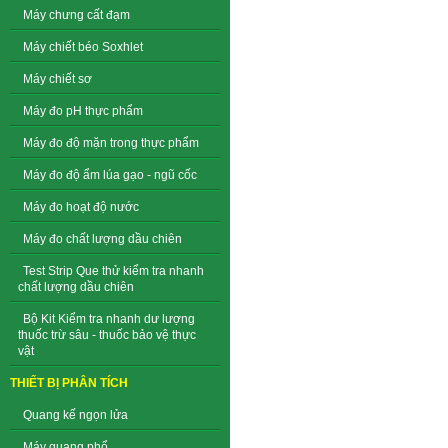
Máy chưng cất đạm
Máy chiết béo Soxhlet
Máy chiết sơ
Máy đo pH thực phẩm
Máy đo độ mặn trong thực phẩm
Máy đo độ ẩm lúa gạo - ngũ cốc
Máy đo hoạt độ nước
Máy đo chất lượng dầu chiên
Test Strip Que thử kiểm tra nhanh
chất lượng dầu chiên
Bộ Kit Kiểm tra nhanh dư lượng
thuốc trừ sâu - thuốc bảo vệ thực
vật
THIẾT BỊ PHÂN TÍCH
Quang kế ngọn lửa
Máy quang phổ