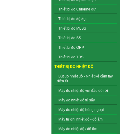
Thiết bị đo Chlorine dư
Thiết bị đo độ đục
Thiết bị đo MLSS
Thiết bị đo SS
Thiết bị đo ORP
Thiết bị đo TDS
THIẾT BỊ ĐO NHIỆT ĐỘ
Bút đo nhiệt độ - Nhiệt kế cầm tay
điện tử
Máy đo nhiệt độ với đầu dò rời
Máy đo nhiệt độ tủ sấy
Máy đo nhiệt độ hồng ngoại
Máy tự ghi nhiệt độ - độ ẩm
Máy đo nhiệt độ / độ ẩm