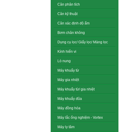
Cân phân tích
Cân kỹ thuật
Cân xác định độ ẩm
Bơm chân không
Dụng cụ lọc/ Giấy lọc/ Màng lọc
Kính hiển vi
Lò nung
Máy khuấy từ
Máy gia nhiệt
Máy khuấy từ/ gia nhiệt
Máy khuấy đũa
Máy đồng hóa
Máy lắc ống nghiệm - Vortex
Máy ly tâm