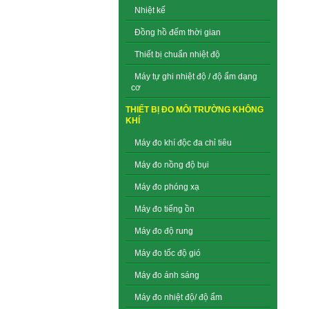
Nhiệt kế
Đồng hồ đếm thời gian
Thiết bị chuẩn nhiệt độ
Máy tự ghi nhiệt độ / độ ẩm dạng
cơ
THIẾT BỊ ĐO MÔI TRƯỜNG KHÔNG
KHÍ
Máy đo khí độc đa chỉ tiêu
Máy đo nồng độ bụi
Máy đo phóng xạ
Máy đo tiếng ồn
Máy đo độ rung
Máy đo tốc độ gió
Máy đo ánh sáng
Máy đo nhiệt độ/ độ ẩm