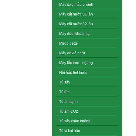
Máy dập mẫu vi sinh
Máy cất nước 01 lần
Máy cất nước 02 lần
Máy đếm khuẩn lạc
Miropipette
Máy đo độ nhớt
Máy lắc tròn - ngang
Nồi hấp tiệt trùng
Tủ sấy
Tủ ấm
Tủ ấm lạnh
Tủ ấm CO2
Tủ sấy chân không
Tủ vi khí hậu