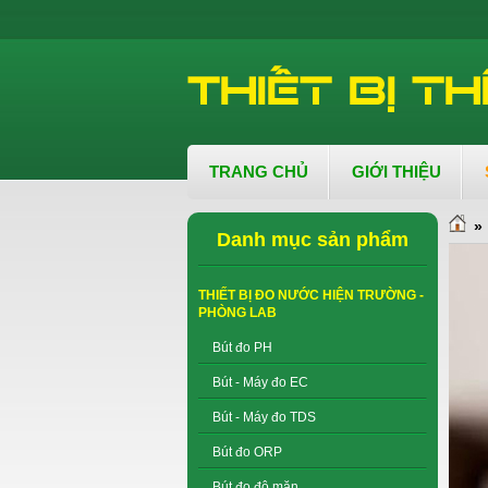
TRANG CHỦ
GIỚI THIỆU
»
Danh mục sản phẩm
THIẾT BỊ ĐO NƯỚC HIỆN TRƯỜNG -
PHÒNG LAB
Bút đo PH
Bút - Máy đo EC
Bút - Máy đo TDS
Bút đo ORP
Bút đo độ mặn