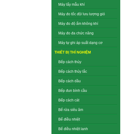
Máy lấy mẫu khí
Máy đo tốc độ/ lưu lượng gió
Máy đo độ ẩm không khí
Máy đo đa chức năng
Máy tự ghi áp suất dạng cơ
THIẾT BỊ THÍ NGHIỆM
Bếp cách thủy
Bếp cách thủy lắc
Bếp cách dầu
Bếp đun bình cầu
Bếp cách cát
Bể rửa siêu âm
Bể điều nhiệt
Bể điều nhiệt lanh