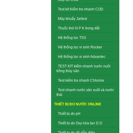
Test kit Kiểm tra nhanh COD
Máy khuấy Jartest
Thuốc thử N P K trong đất
Hệ thống lọc TSS
Hệ thống lọc vi sinh Rocker
Hệ thống lọc vi sinh Advantec
TEST KIT kiểm nhanh nước nuôi
trồng thủy sản
Test kiểm tra nhanh Chlorine
Test nhanh nước sản xuất và nước
thải
THIẾT BỊ ĐO NƯỚC ONLINE
Thiết bị đo pH
Thiết bị đo Oxy hòa tan D.O
Thiết bị đo độ dẫn điện