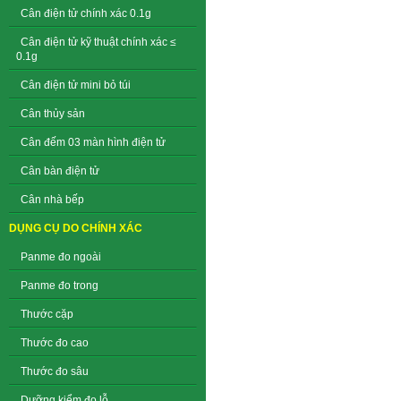
Cân điện tử chính xác 0.1g
Cân điện tử kỹ thuật chính xác ≤
0.1g
Cân điện tử mini bỏ túi
Cân thủy sản
Cân đếm 03 màn hình điện tử
Cân bàn điện tử
Cân nhà bếp
DỤNG CỤ DO CHÍNH XÁC
Panme đo ngoài
Panme đo trong
Thước cặp
Thước đo cao
Thước đo sâu
Dưỡng kiểm đo lỗ