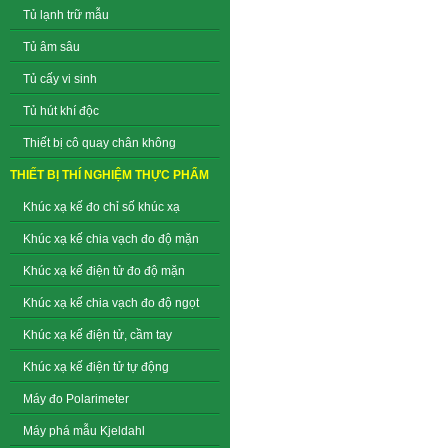
Tủ lạnh trữ mẫu
Tủ âm sâu
Tủ cấy vi sinh
Tủ hút khí độc
Thiết bị cô quay chân không
THIẾT BỊ THÍ NGHIỆM THỰC PHẨM
Khúc xạ kế đo chỉ số khúc xạ
Khúc xạ kế chia vạch đo độ mặn
Khúc xạ kế điện tử đo độ mặn
Khúc xạ kế chia vạch đo độ ngọt
Khúc xạ kế điện tử, cầm tay
Khúc xạ kế điện tử tự động
Máy đo Polarimeter
Máy phá mẫu Kjeldahl