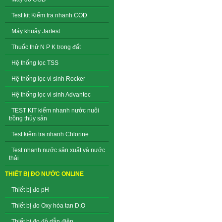
Test kit Kiểm tra nhanh COD
Máy khuấy Jartest
Thuốc thử N P K trong đất
Hệ thống lọc TSS
Hệ thống lọc vi sinh Rocker
Hệ thống lọc vi sinh Advantec
TEST KIT kiểm nhanh nước nuôi
trồng thủy sản
Test kiểm tra nhanh Chlorine
Test nhanh nước sản xuất và nước
thải
THIẾT BỊ ĐO NƯỚC ONLINE
Thiết bị đo pH
Thiết bị đo Oxy hòa tan D.O
Thiết bị đo độ dẫn điện