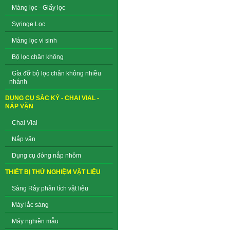
Màng lọc - Giấy lọc
Syringe Lọc
Màng lọc vi sinh
Bộ lọc chân không
Gía đỡ bộ lọc chân không nhiều
nhánh
DỤNG CỤ SẮC KÝ - CHAI VIAL -
NẮP VẶN
Chai Vial
Nắp vặn
Dụng cụ đóng nắp nhôm
THIẾT BỊ THỬ NGHIỆM VẬT LIỆU
Sàng Rây phân tích vật liệu
Máy lắc sàng
Máy nghiền mẫu