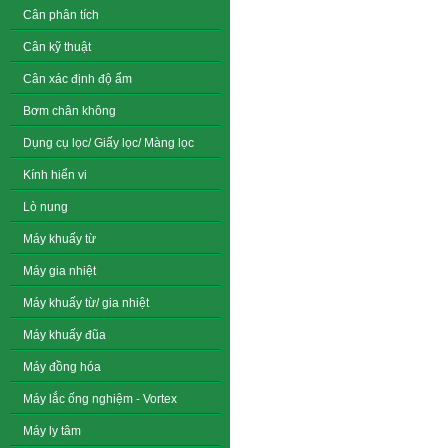
Cân phân tích
Cân kỹ thuật
Cân xác định độ ẩm
Bơm chân không
Dụng cụ lọc/ Giấy lọc/ Màng lọc
Kính hiển vi
Lò nung
Máy khuấy từ
Máy gia nhiệt
Máy khuấy từ/ gia nhiệt
Máy khuấy đũa
Máy đồng hóa
Máy lắc ống nghiệm - Vortex
Máy ly tâm