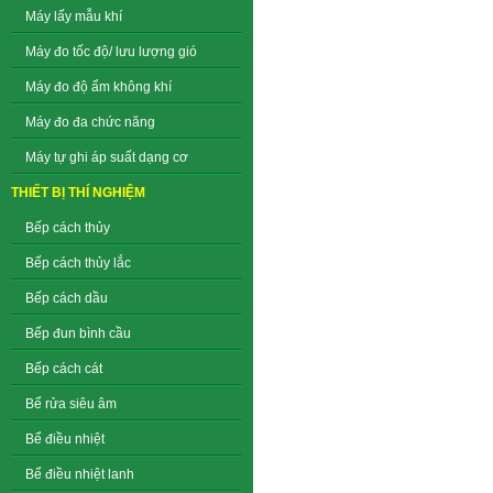
Máy lấy mẫu khí
Máy đo tốc độ/ lưu lượng gió
Máy đo độ ẩm không khí
Máy đo đa chức năng
Máy tự ghi áp suất dạng cơ
THIẾT BỊ THÍ NGHIỆM
Bếp cách thủy
Bếp cách thủy lắc
Bếp cách dầu
Bếp đun bình cầu
Bếp cách cát
Bể rửa siêu âm
Bể điều nhiệt
Bể điều nhiệt lanh