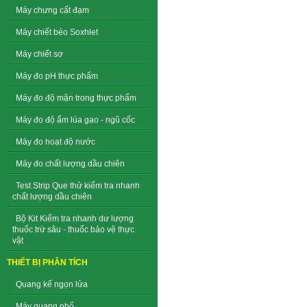
Máy chưng cất đạm
Máy chiết béo Soxhlet
Máy chiết sơ
Máy đo pH thực phẩm
Máy đo độ mặn trong thực phẩm
Máy đo độ ẩm lúa gạo - ngũ cốc
Máy đo hoạt độ nước
Máy đo chất lượng dầu chiên
Test Strip Que thử kiểm tra nhanh
chất lượng dầu chiên
Bộ Kit Kiểm tra nhanh dư lượng
thuốc trừ sâu - thuốc bảo vệ thực
vật
THIẾT BỊ PHÂN TÍCH
Quang kế ngọn lửa
Máy quang phổ