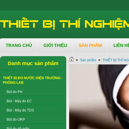
TRANG CHỦ
GIỚI THIỆU
SẢN PHẨM
LIÊN H
»
»
Sản phẩm
THIẾT BỊ THÍ N
Danh mục sản phẩm
THIẾT BỊ ĐO NƯỚC HIỆN TRƯỜNG -
PHÒNG LAB
Bút đo PH
Bút - Máy đo EC
Bút - Máy đo TDS
Bút đo ORP
Bút đo độ mặn