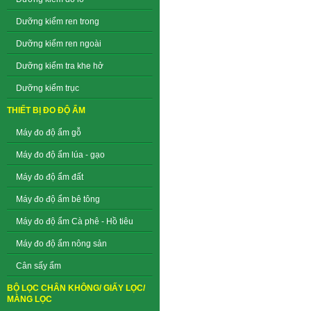
Dưỡng kiểm ren trong
Dưỡng kiểm ren ngoài
Dưỡng kiểm tra khe hở
Dưỡng kiểm trục
THIẾT BỊ ĐO ĐỘ ẨM
Máy đo độ ẩm gỗ
Máy đo độ ẩm lúa - gạo
Máy đo độ ẩm đất
Máy đo độ ẩm bê tông
Máy đo độ ẩm Cà phê - Hồ tiêu
Máy đo độ ẩm nông sản
Cân sấy ẩm
BỘ LỌC CHÂN KHÔNG/ GIẤY LỌC/
MÀNG LỌC