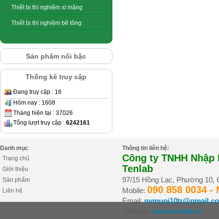
Thiết bị thí nghiệm xi măng
Thiết bị thí nghiệm bê tông
Sản phẩm nổi bậc
Thống kê truy cập
Đang truy cập : 16
Hôm nay : 1608
Tháng hiện tại : 37026
Tổng lượt truy cập :
6242161
Danh mục
Thông tin liên hệ:
Công ty TNHH Nhập K
Trang chủ
Tenlab
Giới thiệu
97/15 Hồng Lạc, Phường 10,
Sản phẩm
090 858 0034 -
Mobile:
Liên hệ
Email:
nvmuoi10tr@gmail.c
Website:
www.tenlab.vn