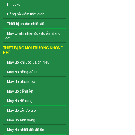
Nhiệt kế
Đồng hồ đếm thời gian
Thiết bị chuẩn nhiệt độ
Máy tự ghi nhiệt độ / độ ẩm dạng
cơ
THIẾT BỊ ĐO MÔI TRƯỜNG KHÔNG
KHÍ
Máy đo khí độc đa chỉ tiêu
Máy đo nồng độ bụi
Máy đo phóng xạ
Máy đo tiếng ồn
Máy đo độ rung
Máy đo tốc độ gió
Máy đo ánh sáng
Máy đo nhiệt độ/ độ ẩm