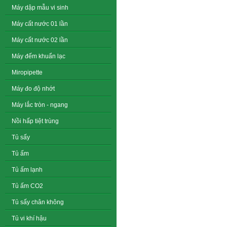
Máy dập mẫu vi sinh
Máy cất nước 01 lần
Máy cất nước 02 lần
Máy đếm khuẩn lạc
Miropipette
Máy đo độ nhớt
Máy lắc tròn - ngang
Nồi hấp tiệt trùng
Tủ sấy
Tủ ấm
Tủ ấm lạnh
Tủ ấm CO2
Tủ sấy chân không
Tủ vi khí hậu