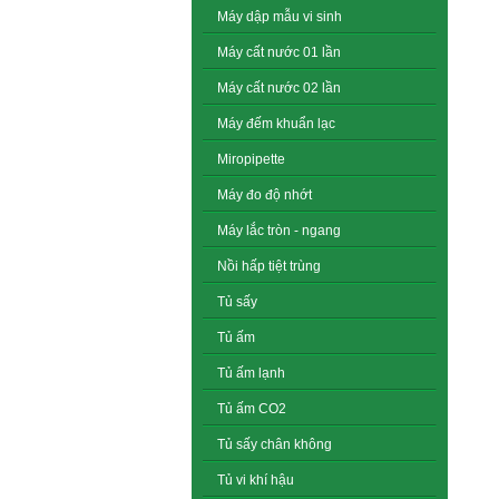
Máy dập mẫu vi sinh
Máy cất nước 01 lần
Máy cất nước 02 lần
Máy đếm khuẩn lạc
Miropipette
Máy đo độ nhớt
Máy lắc tròn - ngang
Nồi hấp tiệt trùng
Tủ sấy
Tủ ấm
Tủ ấm lạnh
Tủ ấm CO2
Tủ sấy chân không
Tủ vi khí hậu