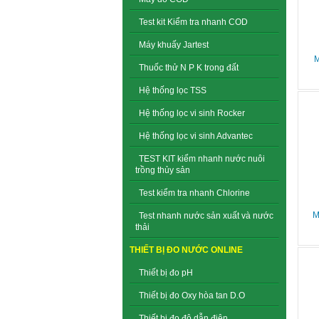
Test kit Kiểm tra nhanh COD
Máy khuấy Jartest
M
Thuốc thử N P K trong đất
Hệ thống lọc TSS
Hệ thống lọc vi sinh Rocker
Hệ thống lọc vi sinh Advantec
TEST KIT kiểm nhanh nước nuôi
trồng thủy sản
Test kiểm tra nhanh Chlorine
M
Test nhanh nước sản xuất và nước
thải
THIẾT BỊ ĐO NƯỚC ONLINE
Thiết bị đo pH
Thiết bị đo Oxy hòa tan D.O
Thiết bị đo độ dẫn điện