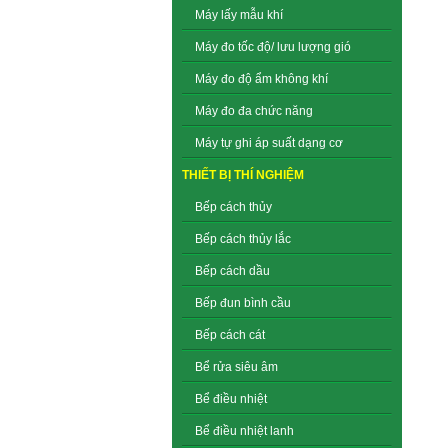
Máy lấy mẫu khí
Máy đo tốc độ/ lưu lượng gió
Máy đo độ ẩm không khí
Máy đo đa chức năng
Máy tự ghi áp suất dạng cơ
THIẾT BỊ THÍ NGHIỆM
Bếp cách thủy
Bếp cách thủy lắc
Bếp cách dầu
Bếp đun bình cầu
Bếp cách cát
Bể rửa siêu âm
Bể điều nhiệt
Bể điều nhiệt lanh