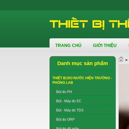
TRANG CHỦ
GIỚI THIỆU
»
Danh mục sản phẩm
THIẾT BỊ ĐO NƯỚC HIỆN TRƯỜNG -
PHÒNG LAB
Bút đo PH
Bút - Máy đo EC
Bút - Máy đo TDS
Bút đo ORP
Bút đo độ mặn