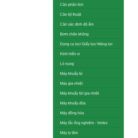
Cân phân tích
Cân kỹ thuật
Cân xác định độ ẩm
Bơm chân không
Dụng cụ lọc/ Giấy lọc/ Màng lọc
Kính hiển vi
Lò nung
Máy khuấy từ
Máy gia nhiệt
Máy khuấy từ/ gia nhiệt
Máy khuấy đũa
Máy đồng hóa
Máy lắc ống nghiệm - Vortex
Máy ly tâm