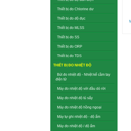
Thiết bị đo Chlorine dư
Thiết bị đo độ đục
M
Thiết bị đo MLSS
Thiết bị đo SS
Thiết bị đo ORP
Thiết bị đo TDS
THIẾT BỊ ĐO NHIỆT ĐỘ
Bút đo nhiệt độ - Nhiệt kế cầm tay
điện tử
Máy đo nhiệt độ với đầu dò rời
Máy đo nhiệt độ tủ sấy
Máy đo nhiệt độ hồng ngoại
Máy tự ghi nhiệt độ - độ ẩm
Máy đo nhiệt độ / độ ẩm