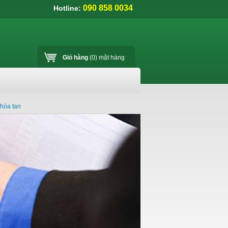
090 858 0034
Hotline:
Giỏ hàng
(0)
mặt hàng
hòa tan