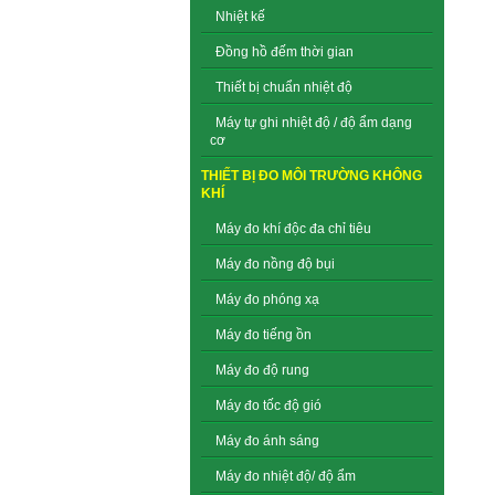
Nhiệt kế
Đồng hồ đếm thời gian
Thiết bị chuẩn nhiệt độ
Máy tự ghi nhiệt độ / độ ẩm dạng
cơ
THIẾT BỊ ĐO MÔI TRƯỜNG KHÔNG
KHÍ
Máy đo khí độc đa chỉ tiêu
Máy đo nồng độ bụi
Máy đo phóng xạ
Máy đo tiếng ồn
Máy đo độ rung
Máy đo tốc độ gió
Máy đo ánh sáng
Máy đo nhiệt độ/ độ ẩm