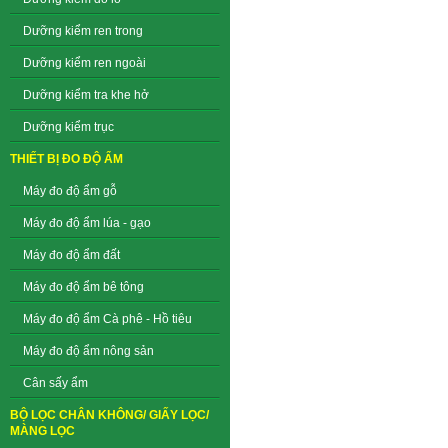
Dưỡng kiểm ren trong
Dưỡng kiểm ren ngoài
Dưỡng kiểm tra khe hở
Dưỡng kiểm trục
THIẾT BỊ ĐO ĐỘ ẨM
Máy đo độ ẩm gỗ
Máy đo độ ẩm lúa - gạo
Máy đo độ ẩm đất
Máy đo độ ẩm bê tông
Máy đo độ ẩm Cà phê - Hồ tiêu
Máy đo độ ẩm nông sản
Cân sấy ẩm
BỘ LỌC CHÂN KHÔNG/ GIẤY LỌC/
MÀNG LỌC