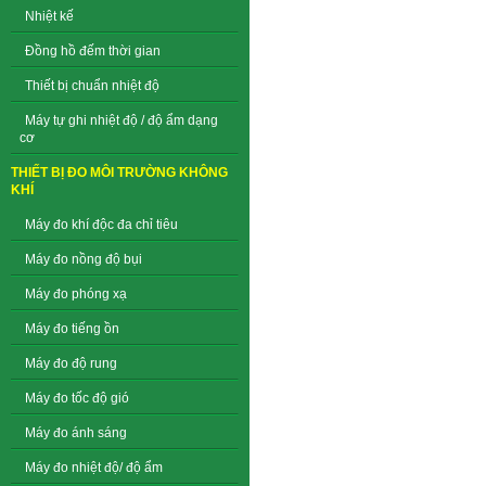
Nhiệt kế
Đồng hồ đếm thời gian
Thiết bị chuẩn nhiệt độ
Máy tự ghi nhiệt độ / độ ẩm dạng
cơ
THIẾT BỊ ĐO MÔI TRƯỜNG KHÔNG
KHÍ
Máy đo khí độc đa chỉ tiêu
Máy đo nồng độ bụi
Máy đo phóng xạ
Máy đo tiếng ồn
Máy đo độ rung
Máy đo tốc độ gió
Máy đo ánh sáng
Máy đo nhiệt độ/ độ ẩm