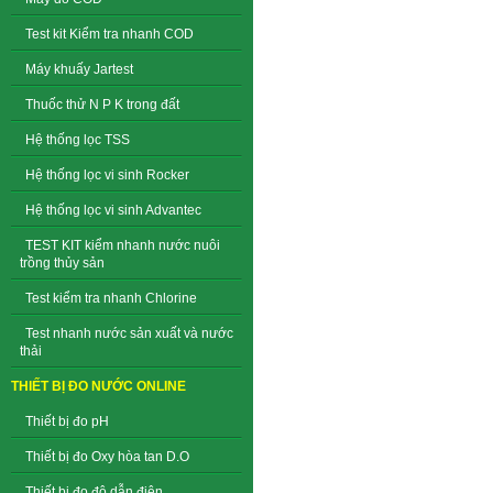
Test kit Kiểm tra nhanh COD
Máy khuấy Jartest
Thuốc thử N P K trong đất
Hệ thống lọc TSS
Hệ thống lọc vi sinh Rocker
Hệ thống lọc vi sinh Advantec
TEST KIT kiểm nhanh nước nuôi
trồng thủy sản
Test kiểm tra nhanh Chlorine
Test nhanh nước sản xuất và nước
thải
THIẾT BỊ ĐO NƯỚC ONLINE
Thiết bị đo pH
Thiết bị đo Oxy hòa tan D.O
Thiết bị đo độ dẫn điện