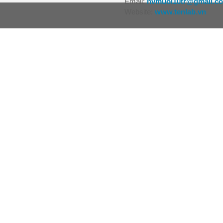
Email:
nvmuoi10tr@gmail.c
Website:
www.tenlab.vn