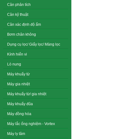
Cân phân tích
Cân kỹ thuật
Cân xác định độ ẩm
Bơm chân không
Dụng cụ lọc/ Giấy lọc/ Màng lọc
Kính hiển vi
Lò nung
Máy khuấy từ
Máy gia nhiệt
Máy khuấy từ/ gia nhiệt
Máy khuấy đũa
Máy đồng hóa
Máy lắc ống nghiệm - Vortex
Máy ly tâm