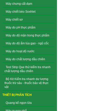
Máy chưng cất đạm
Máy chiết béo Soxhlet
Máy chiết sơ
Máy đo pH thực phẩm
Máy đo độ mặn trong thực phẩm
Máy đo độ ẩm lúa gạo - ngũ cốc
Máy đo hoạt độ nước
Máy đo chất lượng dầu chiên
Test Strip Que thử kiểm tra nhanh
chất lượng dầu chiên
Bộ Kit Kiểm tra nhanh dư lượng
thuốc trừ sâu - thuốc bảo vệ thực
vật
THIẾT BỊ PHÂN TÍCH
Quang kế ngọn lửa
Máy quang phổ