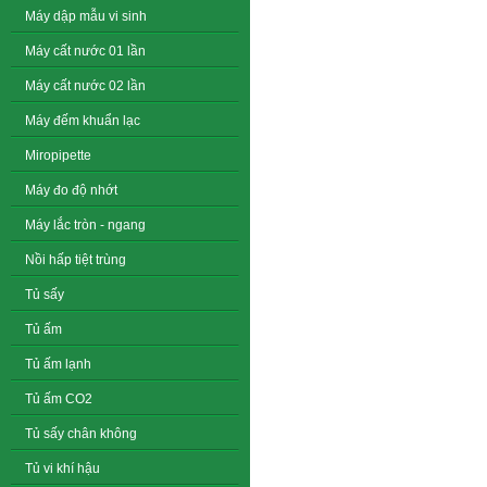
Máy dập mẫu vi sinh
Máy cất nước 01 lần
Máy cất nước 02 lần
Máy đếm khuẩn lạc
Miropipette
Máy đo độ nhớt
Máy lắc tròn - ngang
Nồi hấp tiệt trùng
Tủ sấy
Tủ ấm
Tủ ấm lạnh
Tủ ấm CO2
Tủ sấy chân không
Tủ vi khí hậu