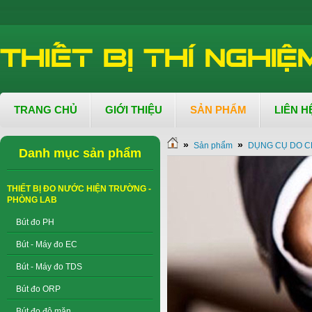
TRANG CHỦ
GIỚI THIỆU
SẢN PHẨM
LIÊN H
»
»
Sản phẩm
DỤNG CỤ DO C
Danh mục sản phẩm
THIẾT BỊ ĐO NƯỚC HIỆN TRƯỜNG -
PHÒNG LAB
Bút đo PH
Bút - Máy đo EC
Bút - Máy đo TDS
Bút đo ORP
Bút đo độ mặn