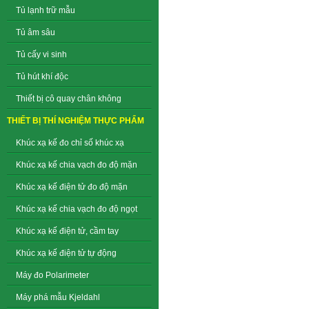
Tủ lạnh trữ mẫu
Tủ âm sâu
Tủ cấy vi sinh
Tủ hút khí độc
Thiết bị cô quay chân không
THIẾT BỊ THÍ NGHIỆM THỰC PHẨM
Khúc xạ kế đo chỉ số khúc xạ
Khúc xạ kế chia vạch đo độ mặn
Khúc xạ kế điện tử đo độ mặn
Khúc xạ kế chia vạch đo độ ngọt
Khúc xạ kế điện tử, cầm tay
Khúc xạ kế điện tử tự động
Máy đo Polarimeter
Máy phá mẫu Kjeldahl