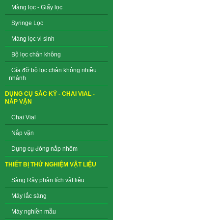
Màng lọc - Giấy lọc
Syringe Lọc
Màng lọc vi sinh
Bộ lọc chân không
Gía đỡ bộ lọc chân không nhiều
nhánh
DỤNG CỤ SẮC KÝ - CHAI VIAL -
NẮP VẶN
Chai Vial
Nắp vặn
Dụng cụ đóng nắp nhôm
THIẾT BỊ THỬ NGHIỆM VẬT LIỆU
Sàng Rây phân tích vật liệu
Máy lắc sàng
Máy nghiền mẫu