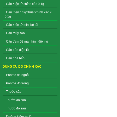
Cân điện tử chính xác 0.1g
Cân điện tử kỹ thuật chính xác ≤
0.1g
Cân điện tử mini bỏ túi
Cân thủy sản
Cân đếm 03 màn hình điện tử
Cân bàn điện tử
Cân nhà bếp
DỤNG CỤ DO CHÍNH XÁC
Panme đo ngoài
Panme đo trong
Thước cặp
Thước đo cao
Thước đo sâu
Dưỡng kiểm đo lỗ