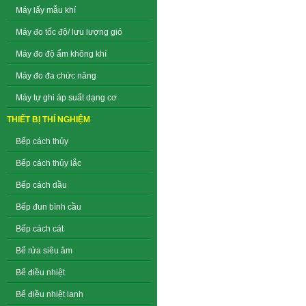
Máy lấy mẫu khí
Máy đo tốc độ/ lưu lượng gió
Máy đo độ ẩm không khí
Máy đo đa chức năng
Máy tự ghi áp suất dạng cơ
THIẾT BỊ THÍ NGHIỆM
Bếp cách thủy
Bếp cách thủy lắc
Bếp cách dầu
Bếp đun bình cầu
Bếp cách cát
Bể rửa siêu âm
Bể điều nhiệt
Bể điều nhiệt lanh