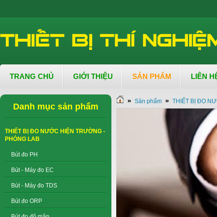
TRANG CHỦ
GIỚI THIỆU
SẢN PHẨM
LIÊN H
»
»
Sản phẩm
THIẾT BỊ ĐO N
Danh mục sản phẩm
THIẾT BỊ ĐO NƯỚC HIỆN TRƯỜNG -
PHÒNG LAB
Bút đo PH
Bút - Máy đo EC
Bút - Máy đo TDS
Bút đo ORP
Bút đo độ mặn