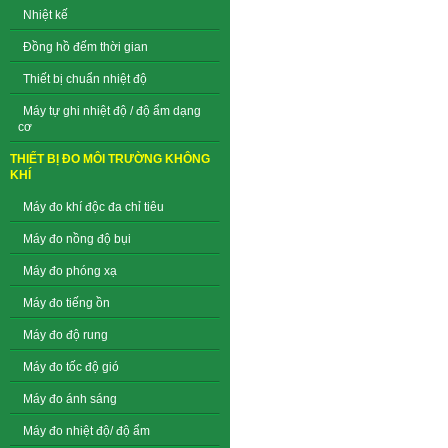
Nhiệt kế
Đồng hồ đếm thời gian
Thiết bị chuẩn nhiệt độ
Máy tự ghi nhiệt độ / độ ẩm dạng
cơ
THIẾT BỊ ĐO MÔI TRƯỜNG KHÔNG
KHÍ
Máy đo khí độc đa chỉ tiêu
Máy đo nồng độ bụi
Máy đo phóng xạ
Máy đo tiếng ồn
Máy đo độ rung
Máy đo tốc độ gió
Máy đo ánh sáng
Máy đo nhiệt độ/ độ ẩm