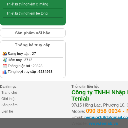
Thiết bị thí nghiệm xi măng
Thiết bị thí nghiệm bê tông
Sản phẩm nổi bậc
Thống kê truy cập
Đang truy cập : 27
Hôm nay : 3712
Tháng hiện tại : 29828
Tổng lượt truy cập :
6234963
Danh mục
Thông tin liên hệ:
Công ty TNHH Nhập K
Trang chủ
Tenlab
Giới thiệu
97/15 Hồng Lạc, Phường 10,
Sản phẩm
090 858 0034 -
Mobile:
Liên hệ
Email:
nvmuoi10tr@gmail.c
Website:
www.tenlab.vn