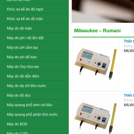
Khúc xạ kế đo độ ngọt
Khúc xạ kế đo độ mặn
Máy đo độ mặn
Milwaukee – Rumani
Máy đo pH / độ ẩm đất
Thiết
Đăng 
Máy đo pH cầm tay
MILW
Máy đo pH để bàn
Máy đo Oxy hòa tan
Máy đo độ dẫn điện
Máy đo đa chỉ tiêu nước
Máy đo độ đục
Thiết
Đăng 
Máy quang phổ đơn chỉ tiêu
MILW
Máy quang phổ phân tích nước
Máy đo BOD
Máy đo COD