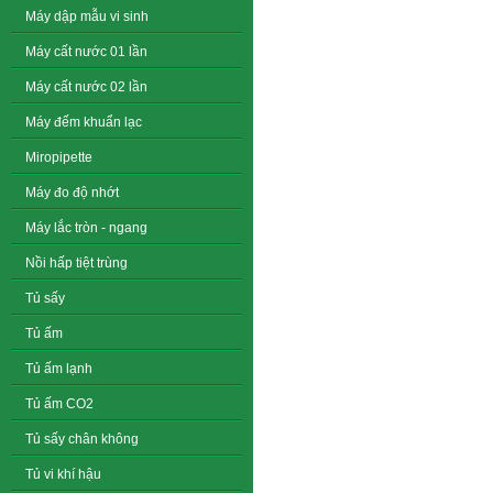
Máy dập mẫu vi sinh
Máy cất nước 01 lần
Máy cất nước 02 lần
Máy đếm khuẩn lạc
Miropipette
Máy đo độ nhớt
Máy lắc tròn - ngang
Nồi hấp tiệt trùng
Tủ sấy
Tủ ấm
Tủ ấm lạnh
Tủ ấm CO2
Tủ sấy chân không
Tủ vi khí hậu