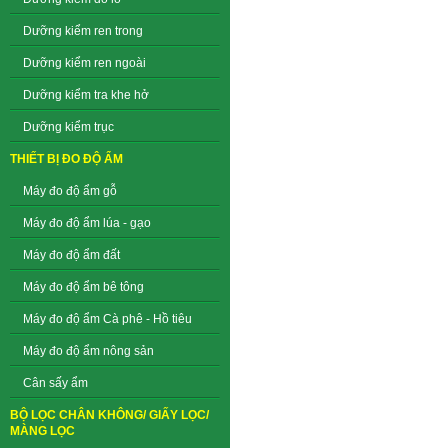
Dưỡng kiểm ren trong
Dưỡng kiểm ren ngoài
Dưỡng kiểm tra khe hở
Dưỡng kiểm trục
THIẾT BỊ ĐO ĐỘ ẨM
Máy đo độ ẩm gỗ
Máy đo độ ẩm lúa - gạo
Máy đo độ ẩm đất
Máy đo độ ẩm bê tông
Máy đo độ ẩm Cà phê - Hồ tiêu
Máy đo độ ẩm nông sản
Cân sấy ẩm
BỘ LỌC CHÂN KHÔNG/ GIẤY LỌC/
MÀNG LỌC