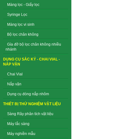
Màng lọc - Giấy lọc
Syringe Lọc
Màng lọc vi sinh
Bộ lọc chân không
Gía đỡ bộ lọc chân không nhiều
nhánh
DỤNG CỤ SẮC KÝ - CHAI VIAL -
NẮP VẶN
Chai Vial
Nắp vặn
Dụng cụ đóng nắp nhôm
THIẾT BỊ THỬ NGHIỆM VẬT LIỆU
Sàng Rây phân tích vật liệu
Máy lắc sàng
Máy nghiền mẫu