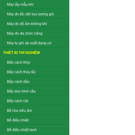
Máy lấy mẫu khí
Máy đo tốc độ/ lưu lượng gió
Máy đo độ ẩm không khí
Máy đo đa chức năng
Máy tự ghi áp suất dạng cơ
THIẾT BỊ THÍ NGHIỆM
Bếp cách thủy
Bếp cách thủy lắc
Bếp cách dầu
Bếp đun bình cầu
Bếp cách cát
Bể rửa siêu âm
Bể điều nhiệt
Bể điều nhiệt lanh