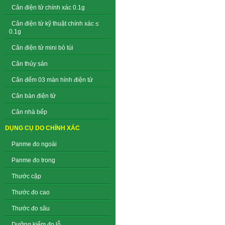
Cân điện tử chính xác 0.1g
Cân điện tử kỹ thuật chính xác ≤
0.1g
Cân điện tử mini bỏ túi
Cân thủy sản
Cân đếm 03 màn hình điện tử
Cân bàn điện tử
Cân nhà bếp
DỤNG CỤ DO CHÍNH XÁC
Panme đo ngoài
Panme đo trong
Thước cặp
Thước đo cao
Thước đo sâu
Dưỡng kiểm đo lỗ