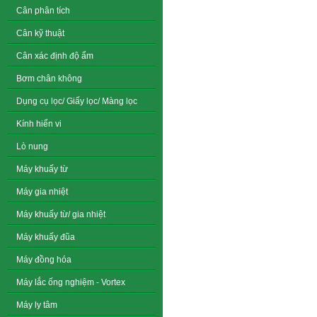
Cân phân tích
Cân kỹ thuật
Cân xác định độ ẩm
Bơm chân không
Dụng cụ lọc/ Giấy lọc/ Màng lọc
Kính hiển vi
Lò nung
Máy khuấy từ
Máy gia nhiệt
Máy khuấy từ/ gia nhiệt
Máy khuấy đũa
Máy đồng hóa
Máy lắc ống nghiệm - Vortex
Máy ly tâm