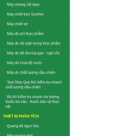
Máy chưng cất đạm
Máy chiết béo Soxhlet
Máy chiết sơ
Máy đo pH thực phẩm
Máy đo độ mặn trong thực phẩm
Máy đo độ ẩm lúa gạo - ngũ cốc
Máy đo hoạt độ nước
Máy đo chất lượng dầu chiên
Test Strip Que thử kiểm tra nhanh
chất lượng dầu chiên
Bộ Kit Kiểm tra nhanh dư lượng
thuốc trừ sâu - thuốc bảo vệ thực
vật
THIẾT BỊ PHÂN TÍCH
Quang kế ngọn lửa
Máy quang phổ