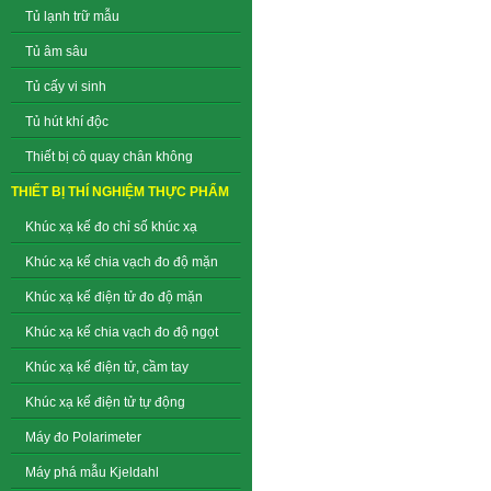
Tủ lạnh trữ mẫu
Tủ âm sâu
Tủ cấy vi sinh
Tủ hút khí độc
Thiết bị cô quay chân không
THIẾT BỊ THÍ NGHIỆM THỰC PHẨM
Khúc xạ kế đo chỉ số khúc xạ
Khúc xạ kế chia vạch đo độ mặn
Khúc xạ kế điện tử đo độ mặn
Khúc xạ kế chia vạch đo độ ngọt
Khúc xạ kế điện tử, cầm tay
Khúc xạ kế điện tử tự động
Máy đo Polarimeter
Máy phá mẫu Kjeldahl