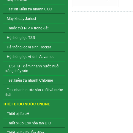
Test kit Kiểm tra nhanh COD
Máy khuấy Jartest
Thuốc thử N P K trong đất
Hệ thống lọc TSS
Hệ thống lọc vi sinh Rocker
Hệ thống lọc vi sinh Advantec
TEST KIT kiểm nhanh nước nuôi
trồng thủy sản
Test kiểm tra nhanh Chlorine
Test nhanh nước sản xuất và nước
thải
THIẾT BỊ ĐO NƯỚC ONLINE
Thiết bị đo pH
Thiết bị đo Oxy hòa tan D.O
Thiết bị đo độ dẫn điện