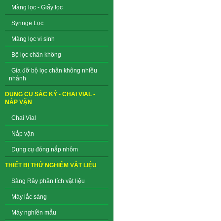
Màng lọc - Giấy lọc
Syringe Lọc
Màng lọc vi sinh
Bộ lọc chân không
Gía đỡ bộ lọc chân không nhiều
nhánh
DỤNG CỤ SẮC KÝ - CHAI VIAL -
NẮP VẶN
Chai Vial
Nắp vặn
Dụng cụ đóng nắp nhôm
THIẾT BỊ THỬ NGHIỆM VẬT LIỆU
Sàng Rây phân tích vật liệu
Máy lắc sàng
Máy nghiền mẫu