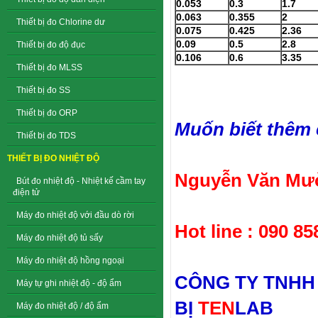
0.053
0.3
1.7
0.063
0.355
2
Thiết bị đo Chlorine dư
0.075
0.425
2.36
0.09
0.5
2.8
Thiết bị đo độ đục
0.106
0.6
3.35
Thiết bị đo MLSS
Thiết bị đo SS
Thiết bị đo ORP
Muốn biết thêm ch
Thiết bị đo TDS
THIẾT BỊ ĐO NHIỆT ĐỘ
Nguyễn Văn Mườ
Bút đo nhiệt độ - Nhiệt kế cầm tay
điện tử
Máy đo nhiệt độ với đầu dò rời
Hot line : 090 85
Máy đo nhiệt độ tủ sấy
Máy đo nhiệt độ hồng ngoại
CÔNG TY TNHH
Máy tự ghi nhiệt độ - độ ẩm
BỊ
TEN
LAB
Máy đo nhiệt độ / độ ẩm