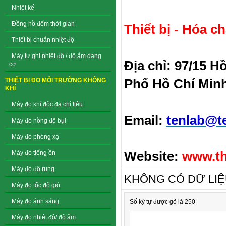
Nhiệt kế
Đồng hồ đếm thời gian
Thiết bị - Hóa c
Thiết bị chuẩn nhiệt độ
Máy tự ghi nhiệt độ / độ ẩm dạng
Địa chỉ: 97/15 
cơ
Phố Hồ Chí Min
THIẾT BỊ ĐO MÔI TRƯỜNG KHÔNG
KHÍ
Máy đo khí độc đa chỉ tiêu
Email:
tenlab@t
Máy đo nồng độ bụi
Máy đo phóng xạ
Website:
www.th
Máy đo tiếng ồn
Máy đo độ rung
KHÔNG CÓ DỮ LI
Máy đo tốc độ gió
Máy đo ánh sáng
Số ký tự được gõ là 250
Máy đo nhiệt độ/ độ ẩm