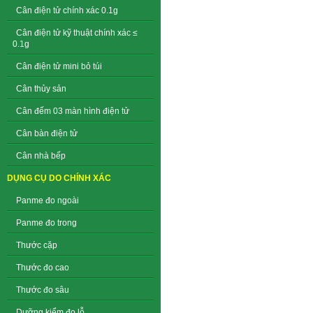
Cân điện tử chính xác 0.1g
Cân điện tử kỹ thuật chính xác ≤
0.1g
Cân điện tử mini bỏ túi
Cân thủy sản
Cân đếm 03 màn hình điện tử
Cân bàn điện tử
Cân nhà bếp
DỤNG CỤ DO CHÍNH XÁC
Panme đo ngoài
Panme đo trong
Thước cặp
Thước đo cao
Thước đo sâu
Dưỡng kiểm đo lỗ