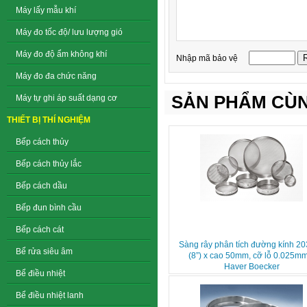
Máy lấy mẫu khí
Máy đo tốc độ/ lưu lượng gió
Máy đo độ ẩm không khí
Nhập mã bảo vệ
Máy đo đa chức năng
SẢN PHẨM CÙN
Máy tự ghi áp suất dạng cơ
THIẾT BỊ THÍ NGHIỆM
Bếp cách thủy
Bếp cách thủy lắc
Bếp cách dầu
Bếp đun bình cầu
Bếp cách cát
Sàng rây phân tích đường kính 
Bể rửa siêu âm
(8”) x cao 50mm, cỡ lỗ 0.025m
Haver Boecker
Bể điều nhiệt
Bể điều nhiệt lanh