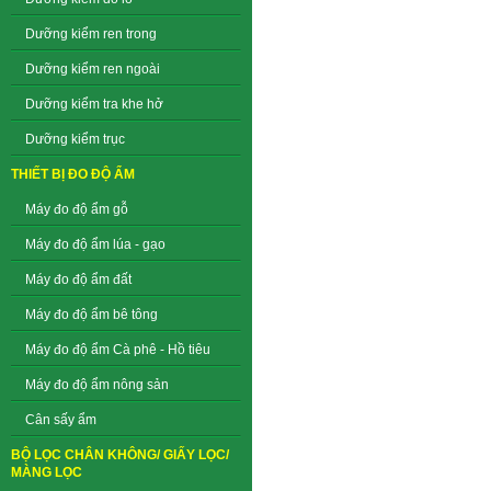
Dưỡng kiểm ren trong
Dưỡng kiểm ren ngoài
Dưỡng kiểm tra khe hở
Dưỡng kiểm trục
THIẾT BỊ ĐO ĐỘ ẨM
Máy đo độ ẩm gỗ
Máy đo độ ẩm lúa - gạo
Máy đo độ ẩm đất
Máy đo độ ẩm bê tông
Máy đo độ ẩm Cà phê - Hồ tiêu
Máy đo độ ẩm nông sản
Cân sấy ẩm
BỘ LỌC CHÂN KHÔNG/ GIẤY LỌC/
MÀNG LỌC