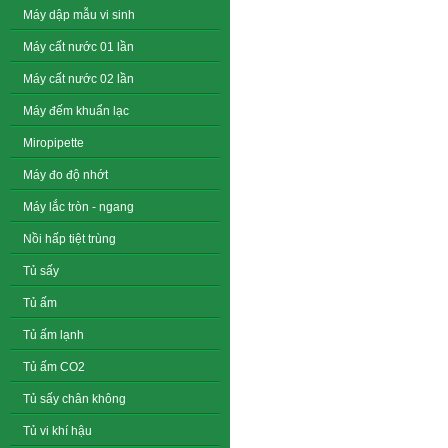
Máy dập mẫu vi sinh
Máy cất nước 01 lần
Máy cất nước 02 lần
Máy đếm khuẩn lạc
Miropipette
Máy đo độ nhớt
Máy lắc tròn - ngang
Nồi hấp tiệt trùng
Tủ sấy
Tủ ấm
Tủ ấm lạnh
Tủ ấm CO2
Tủ sấy chân không
Tủ vi khí hậu