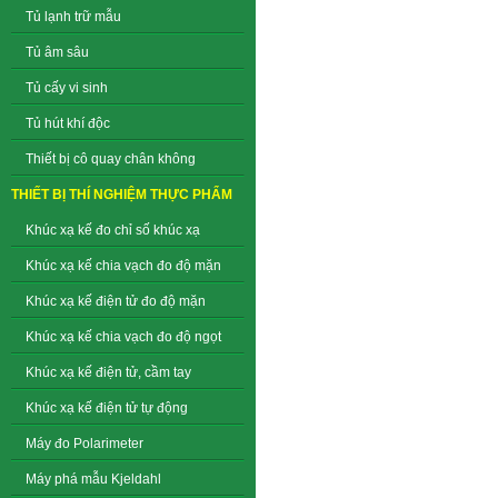
Tủ lạnh trữ mẫu
Tủ âm sâu
Tủ cấy vi sinh
Tủ hút khí độc
Thiết bị cô quay chân không
THIẾT BỊ THÍ NGHIỆM THỰC PHẨM
Khúc xạ kế đo chỉ số khúc xạ
Khúc xạ kế chia vạch đo độ mặn
Khúc xạ kế điện tử đo độ mặn
Khúc xạ kế chia vạch đo độ ngọt
Khúc xạ kế điện tử, cầm tay
Khúc xạ kế điện tử tự động
Máy đo Polarimeter
Máy phá mẫu Kjeldahl