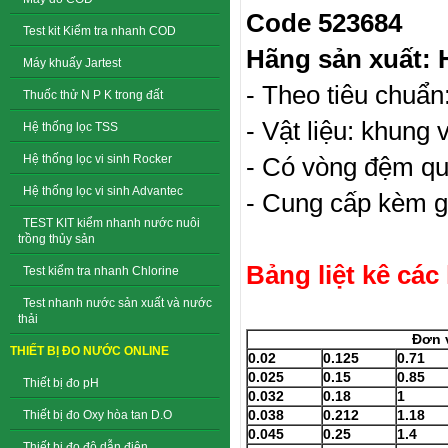
Code 523684
Test kit Kiểm tra nhanh COD
Hãng sản xuất: 
Máy khuấy Jartest
- Theo tiêu chuẩ
Thuốc thử N P K trong đất
- Vật liệu: khung 
Hệ thống lọc TSS
Hệ thống lọc vi sinh Rocker
- Có vòng đệm qu
Hệ thống lọc vi sinh Advantec
- Cung cấp kèm g
TEST KIT kiểm nhanh nước nuôi
trồng thủy sản
Bảng liệt kê các
Test kiểm tra nhanh Chlorine
Test nhanh nước sản xuất và nước
thải
Đơn 
THIẾT BỊ ĐO NƯỚC ONLINE
0.02
0.125
0.71
0.025
0.15
0.85
Thiết bị đo pH
0.032
0.18
1
0.038
0.212
1.18
Thiết bị đo Oxy hòa tan D.O
0.045
0.25
1.4
Thiết bị đo độ dẫn điện