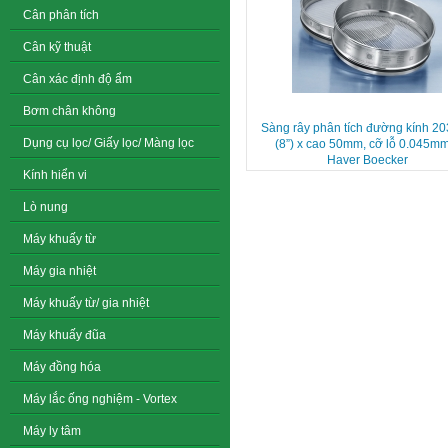
Cân phân tích
Cân kỹ thuật
Cân xác định độ ẩm
Bơm chân không
Sàng rây phân tích đường kính 
Dụng cụ lọc/ Giấy lọc/ Màng lọc
(8”) x cao 50mm, cỡ lỗ 0.045m
Haver Boecker
Kính hiển vi
Lò nung
Máy khuấy từ
Máy gia nhiệt
Máy khuấy từ/ gia nhiệt
Máy khuấy đũa
Máy đồng hóa
Máy lắc ống nghiệm - Vortex
Máy ly tâm