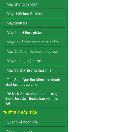
Máy chưng cất đạm
Máy chiết béo Soxhlet
Máy chiết sơ
Máy đo pH thực phẩm
Máy đo độ mặn trong thực phẩm
Máy đo độ ẩm lúa gạo - ngũ cốc
Máy đo hoạt độ nước
Máy đo chất lượng dầu chiên
Test Strip Que thử kiểm tra nhanh
chất lượng dầu chiên
Bộ Kit Kiểm tra nhanh dư lượng
thuốc trừ sâu - thuốc bảo vệ thực
vật
THIẾT BỊ PHÂN TÍCH
Quang kế ngọn lửa
Máy quang phổ