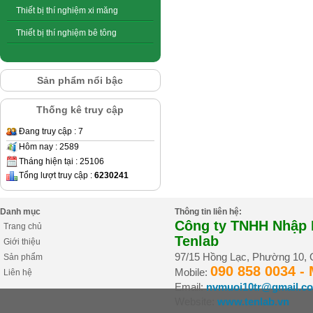
Thiết bị thí nghiệm xi măng
Thiết bị thí nghiệm bê tông
Sản phẩm nổi bậc
Thống kê truy cập
Đang truy cập : 7
Hôm nay : 2589
Tháng hiện tại : 25106
Tổng lượt truy cập :
6230241
Danh mục
Thông tin liên hệ:
Công ty TNHH Nhập K
Trang chủ
Tenlab
Giới thiệu
97/15 Hồng Lạc, Phường 10,
Sản phẩm
090 858 0034 -
Mobile:
Liên hệ
Email:
nvmuoi10tr@gmail.c
Website:
www.tenlab.vn