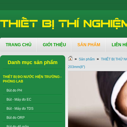
TRANG CHỦ
GIỚI THIỆU
SẢN PHẨM
LIÊN H
»
»
Sản phẩm
THIẾT BỊ THỬ N
Danh mục sản phẩm
203mm(8")
THIẾT BỊ ĐO NƯỚC HIỆN TRƯỜNG -
PHÒNG LAB
Bút đo PH
Bút - Máy đo EC
Bút - Máy đo TDS
Bút đo ORP
Bút đo độ mặn