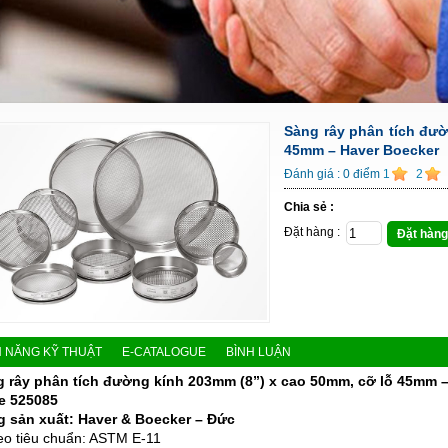
Sàng rây phân tích đườ
45mm – Haver Boecker
Đánh giá :
0
điểm
1
2
Chia sẻ :
Đặt hàng :
Đặt hàng
H NĂNG KỸ THUẬT
E-CATALOGUE
BÌNH LUẬN
 rây phân tích đường kính 203mm (8”) x cao 50mm, cỡ lỗ 45mm 
e 525085
 sản xuất: Haver & Boecker – Đức
eo tiêu chuẩn: ASTM E-11