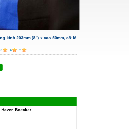
ng kính 203mm (8”) x cao 50mm, cỡ lỗ
3
4
5
– Haver Boecker