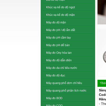
Khúc xạ kế đo độ ngọt
Khúc xạ kế đo độ mặn
Máy đo độ mặn
Máy đo pH / độ ẩm đất
Máy đo pH cầm tay
Máy đo pH để bàn
Máy đo Oxy hòa tan
Máy đo độ dẫn điện
Máy đo đa chỉ tiêu nước
Máy đo độ đục
Máy quang phổ đơn chỉ tiêu
TÍN
Sàng
Máy quang phổ phân tích nước
Cod
Máy đo BOD
Hãng
- Th
Máy đo COD