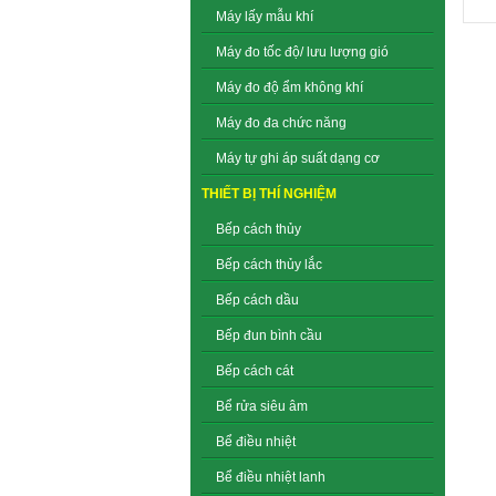
Máy lấy mẫu khí
Máy đo tốc độ/ lưu lượng gió
Máy đo độ ẩm không khí
Máy đo đa chức năng
Máy tự ghi áp suất dạng cơ
THIẾT BỊ THÍ NGHIỆM
Bếp cách thủy
Bếp cách thủy lắc
Bếp cách dầu
Bếp đun bình cầu
Bếp cách cát
Bể rửa siêu âm
Bể điều nhiệt
Bể điều nhiệt lanh