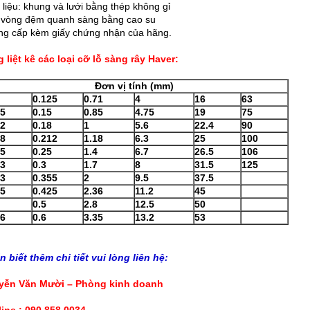
t liệu: khung và lưới bằng thép không gỉ
 vòng đệm quanh sàng bằng cao su
ng cấp kèm giấy chứng nhận của hãng.
 liệt kê các loại cỡ lỗ sàng rây Haver:
Đơn vị tính (mm)
0.125
0.71
4
16
63
25
0.15
0.85
4.75
19
75
32
0.18
1
5.6
22.4
90
38
0.212
1.18
6.3
25
100
45
0.25
1.4
6.7
26.5
106
53
0.3
1.7
8
31.5
125
63
0.355
2
9.5
37.5
75
0.425
2.36
11.2
45
0.5
2.8
12.5
50
06
0.6
3.35
13.2
53
 biết thêm chi tiết vui lòng liên hệ:
yễn Văn Mười – Phòng kinh doanh
line : 090 858 0034