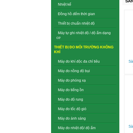
SẢ
Nhiệt kế
Đồng hồ đếm thời gian
Thiết bị chuẩn nhiệt độ
Máy tự ghi nhiệt độ / độ ẩm dạng
cơ
THIẾT BỊ ĐO MÔI TRƯỜNG KHÔNG
KHÍ
Sà
Máy đo khí độc đa chỉ tiêu
Máy đo nồng độ bụi
Máy đo phóng xạ
Máy đo tiếng ồn
Máy đo độ rung
Máy đo tốc độ gió
Máy đo ánh sáng
Sà
Máy đo nhiệt độ/ độ ẩm