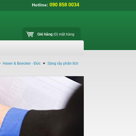
090 858 0034
Hotline:
Giỏ hàng
(0)
mặt hàng
»
»
Haver & Boecker - Đức
Sàng rây phân tích