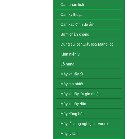
Cân phân tích
Cân kỹ thuật
Cân xác định độ ẩm
Bơm chân không
Dụng cụ lọc/ Giấy lọc/ Màng lọc
Kính hiển vi
Lò nung
Máy khuấy từ
Máy gia nhiệt
Máy khuấy từ/ gia nhiệt
Máy khuấy đũa
Máy đồng hóa
Máy lắc ống nghiệm - Vortex
Máy ly tâm