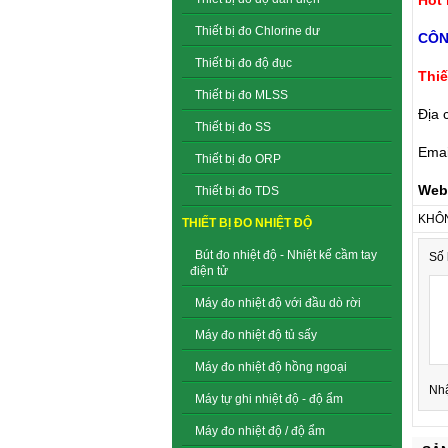
Thiết bị đo Chlorine dư
CÔN
Thiết bị đo độ đục
Thiế
Thiết bị đo MLSS
Địa 
Thiết bị đo SS
Emai
Thiết bị đo ORP
Web
Thiết bị đo TDS
KHÔN
THIẾT BỊ ĐO NHIỆT ĐỘ
Bút đo nhiệt độ - Nhiệt kế cầm tay
Số 
điện tử
Máy đo nhiệt độ với đầu dò rời
Máy đo nhiệt độ tủ sấy
Máy đo nhiệt độ hồng ngoại
Nh
Máy tự ghi nhiệt độ - độ ẩm
Máy đo nhiệt độ / độ ẩm