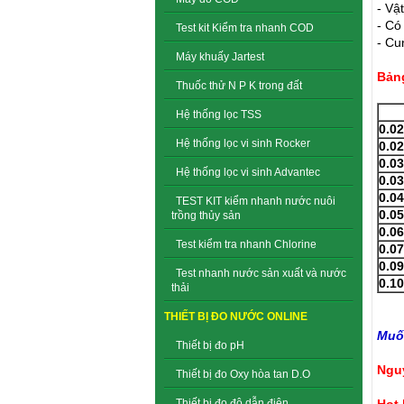
- Vậ
- Có
Test kit Kiểm tra nhanh COD
- Cu
Máy khuấy Jartest
Bảng
Thuốc thử N P K trong đất
Hệ thống lọc TSS
0.02
Hệ thống lọc vi sinh Rocker
0.0
0.0
Hệ thống lọc vi sinh Advantec
0.0
0.0
TEST KIT kiểm nhanh nước nuôi
0.0
trồng thủy sản
0.0
Test kiểm tra nhanh Chlorine
0.0
0.09
Test nhanh nước sản xuất và nước
0.1
thải
THIẾT BỊ ĐO NƯỚC ONLINE
Muốn
Thiết bị đo pH
Ngu
Thiết bị đo Oxy hòa tan D.O
Hot 
Thiết bị đo độ dẫn điện