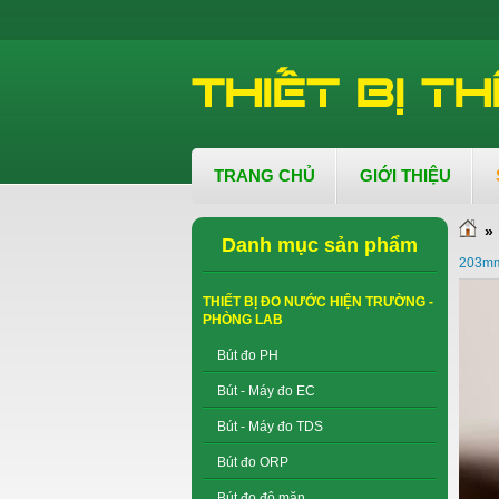
TRANG CHỦ
GIỚI THIỆU
»
Danh mục sản phẩm
203mm
THIẾT BỊ ĐO NƯỚC HIỆN TRƯỜNG -
PHÒNG LAB
Bút đo PH
Bút - Máy đo EC
Bút - Máy đo TDS
Bút đo ORP
Bút đo độ mặn