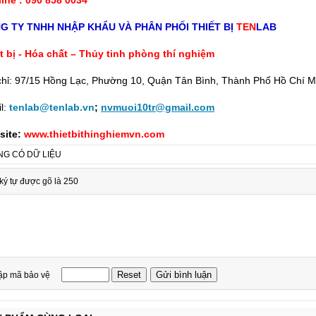
G TY TNHH NHẬP KHẨU VÀ PHÂN PHỐI THIẾT BỊ
TEN
LAB
t bị - Hóa chất – Thủy tinh phòng thí nghiệm
chỉ: 97/15 Hồng Lạc, Phường 10, Quận Tân Bình, Thành Phố Hồ Chí M
l:
tenlab@tenlab.vn
;
nvmuoi10tr@gmail.com
site:
www.thietbithinghiemvn.com
G CÓ DỮ LIỆU
ký tự được gõ là 250
ập mã bảo vệ