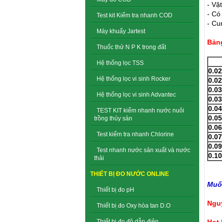
- Vậ
- Có
Test kit Kiểm tra nhanh COD
- Cu
Máy khuấy Jartest
Bảng
Thuốc thử N P K trong đất
Hệ thống lọc TSS
0.02
Hệ thống lọc vi sinh Rocker
0.0
0.0
Hệ thống lọc vi sinh Advantec
0.0
0.0
TEST KIT kiểm nhanh nước nuôi
0.0
trồng thủy sản
0.0
Test kiểm tra nhanh Chlorine
0.0
0.09
Test nhanh nước sản xuất và nước
0.1
thải
THIẾT BỊ ĐO NƯỚC ONLINE
Muốn
Thiết bị đo pH
Ngu
Thiết bị đo Oxy hòa tan D.O
Hot 
Thiết bị đo độ dẫn điện