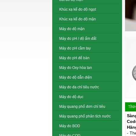
Khúc xạ kế đo độ ngọt
Khúc xạ kế đo độ mặn
Máy đo độ mặn
Máy đo pH / độ ẩm đất
Máy đo pH cầm tay
Máy đo pH để bàn
Máy đo Oxy hòa tan
Máy đo độ dẫn điện
Máy đo đa chỉ tiêu nước
Máy đo độ đục
Máy quang phổ đơn chỉ tiêu
TÍN
Sàng
Máy quang phổ phân tích nước
Cod
Máy đo BOD
Hãng
- Th
Máy đo COD