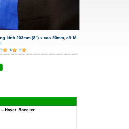
ng kính 203mm (8”) x cao 50mm, cỡ lỗ
r
3
4
5
m – Haver Boecker