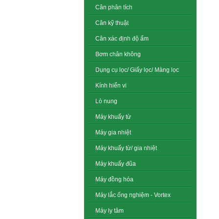
Cân phân tích
Cân kỹ thuật
Cân xác định độ ẩm
Bơm chân không
Dụng cụ lọc/ Giấy lọc/ Màng lọc
Kính hiển vi
Lò nung
Máy khuấy từ
Máy gia nhiệt
Máy khuấy từ/ gia nhiệt
Máy khuấy đũa
Máy đồng hóa
Máy lắc ống nghiệm - Vortex
Máy ly tâm