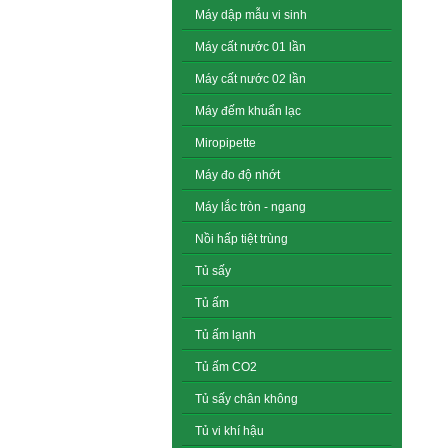
Máy dập mẫu vi sinh
Máy cất nước 01 lần
Máy cất nước 02 lần
Máy đếm khuẩn lạc
Miropipette
Máy đo độ nhớt
Máy lắc tròn - ngang
Nồi hấp tiệt trùng
Tủ sấy
Tủ ấm
Tủ ấm lạnh
Tủ ấm CO2
Tủ sấy chân không
Tủ vi khí hậu