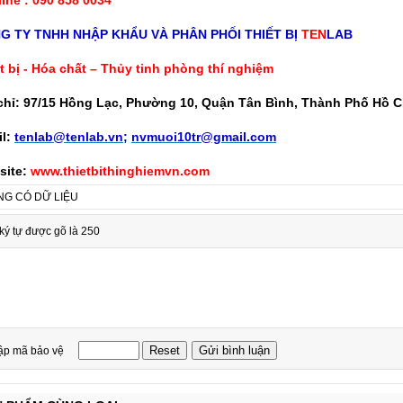
G TY TNHH NHẬP KHẨU VÀ PHÂN PHỐI THIẾT BỊ
TEN
LAB
t bị - Hóa chất – Thủy tinh phòng thí nghiệm
chỉ: 97/15 Hồng Lạc, Phường 10, Quận Tân Bình, Thành Phố Hồ C
l:
tenlab@tenlab.vn
;
nvmuoi10tr@gmail.com
site:
www.thietbithinghiemvn.com
G CÓ DỮ LIỆU
ký tự được gõ là 250
ập mã bảo vệ