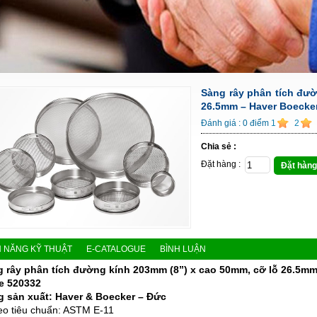
Sàng rây phân tích đườ
26.5mm – Haver Boecke
Đánh giá :
0
điểm
1
2
Chia sẻ :
Đặt hàng :
Đặt hàng
H NĂNG KỸ THUẬT
E-CATALOGUE
BÌNH LUẬN
 rây phân tích đường kính 203mm (8”) x cao 50mm, cỡ lỗ 26.5m
e 520332
 sản xuất: Haver & Boecker – Đức
eo tiêu chuẩn: ASTM E-11