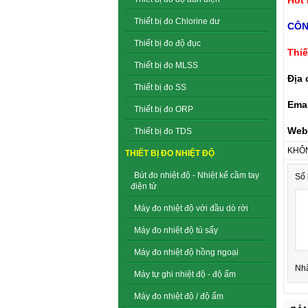
Thiết bị đo Chlorine dư
CÔN
Thiết bị đo độ đục
Thiế
Thiết bị đo MLSS
Địa 
Thiết bị đo SS
Emai
Thiết bị đo ORP
Web
Thiết bị đo TDS
KHÔN
THIẾT BỊ ĐO NHIỆT ĐỘ
Bút đo nhiệt độ - Nhiệt kế cầm tay
Số 
điện tử
Máy đo nhiệt độ với đầu dò rời
Máy đo nhiệt độ tủ sấy
Máy đo nhiệt độ hồng ngoại
Nh
Máy tự ghi nhiệt độ - độ ẩm
Máy đo nhiệt độ / độ ẩm