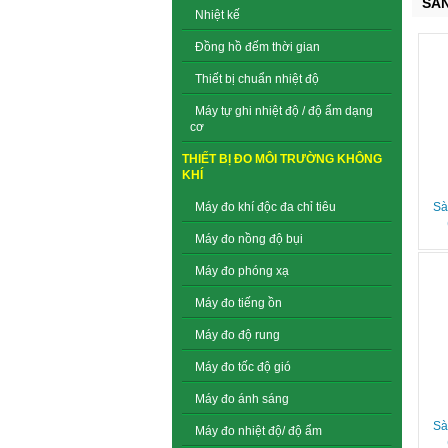
SẢ
Nhiệt kế
Đồng hồ đếm thời gian
Thiết bị chuẩn nhiệt độ
Máy tự ghi nhiệt độ / độ ẩm dạng
cơ
THIẾT BỊ ĐO MÔI TRƯỜNG KHÔNG
KHÍ
Sà
Máy đo khí độc đa chỉ tiêu
Máy đo nồng độ bụi
Máy đo phóng xạ
Máy đo tiếng ồn
Máy đo độ rung
Máy đo tốc độ gió
Máy đo ánh sáng
Sà
Máy đo nhiệt độ/ độ ẩm