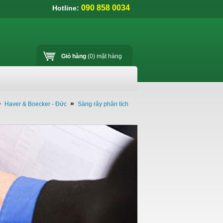
090 858 0034
Hotline:
Giỏ hàng
(0)
mặt hàng
»
»
Haver & Boecker - Đức
Sàng rây phân tích