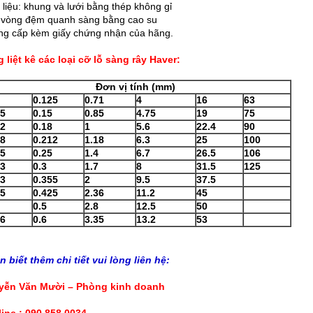
t liệu: khung và lưới bằng thép không gỉ
 vòng đệm quanh sàng bằng cao su
ng cấp kèm giấy chứng nhận của hãng.
 liệt kê các loại cỡ lỗ sàng rây Haver:
Đơn vị tính (mm)
0.125
0.71
4
16
63
25
0.15
0.85
4.75
19
75
32
0.18
1
5.6
22.4
90
38
0.212
1.18
6.3
25
100
45
0.25
1.4
6.7
26.5
106
53
0.3
1.7
8
31.5
125
63
0.355
2
9.5
37.5
75
0.425
2.36
11.2
45
0.5
2.8
12.5
50
06
0.6
3.35
13.2
53
 biết thêm chi tiết vui lòng liên hệ:
yễn Văn Mười – Phòng kinh doanh
line : 090 858 0034