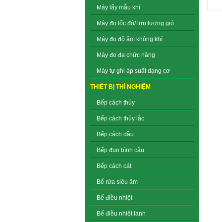
Máy lấy mẫu khí
Máy đo tốc độ/ lưu lượng gió
Máy đo độ ẩm không khí
Máy đo đa chức năng
Máy tự ghi áp suất dạng cơ
THIẾT BỊ THÍ NGHIỆM
Bếp cách thủy
Bếp cách thủy lắc
Bếp cách dầu
Bếp đun bình cầu
Bếp cách cát
Bể rửa siêu âm
Bể điều nhiệt
Bể điều nhiệt lanh