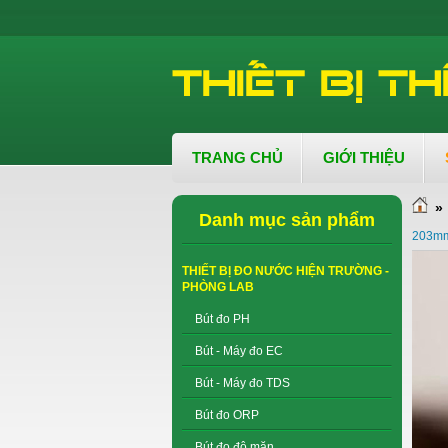
TRANG CHỦ
GIỚI THIỆU
»
Danh mục sản phẩm
203mm
THIẾT BỊ ĐO NƯỚC HIỆN TRƯỜNG -
PHÒNG LAB
Bút đo PH
Bút - Máy đo EC
Bút - Máy đo TDS
Bút đo ORP
Bút đo độ mặn