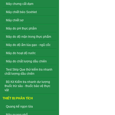
Máy chưng cất đạm
Máy chiết béo Soxhlet
Máy chiết sơ
Máy đo pH thực phẩm
Máy đo độ mặn trong thực phẩm
Máy đo độ ẩm lúa gạo - ngũ cốc
Máy đo hoạt độ nước
Máy đo chất lượng dầu chiên
Test Strip Que thử kiểm tra nhanh
chất lượng dầu chiên
Bộ Kit Kiểm tra nhanh dư lượng
thuốc trừ sâu - thuốc bảo vệ thực
vật
THIẾT BỊ PHÂN TÍCH
Quang kế ngọn lửa
Máy quang phổ