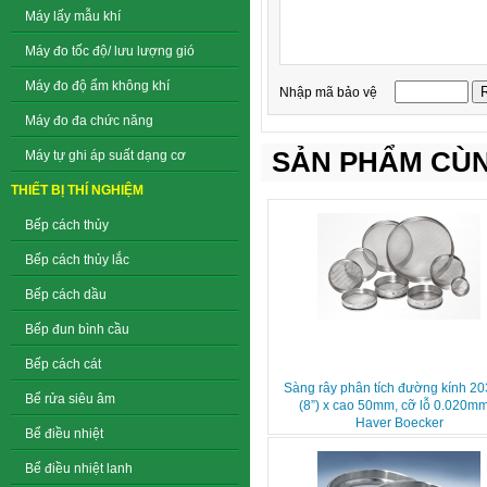
Máy lấy mẫu khí
Máy đo tốc độ/ lưu lượng gió
Máy đo độ ẩm không khí
Nhập mã bảo vệ
Máy đo đa chức năng
SẢN PHẨM CÙN
Máy tự ghi áp suất dạng cơ
THIẾT BỊ THÍ NGHIỆM
Bếp cách thủy
Bếp cách thủy lắc
Bếp cách dầu
Bếp đun bình cầu
Bếp cách cát
Sàng rây phân tích đường kính 
Bể rửa siêu âm
(8”) x cao 50mm, cỡ lỗ 0.020m
Haver Boecker
Bể điều nhiệt
Bể điều nhiệt lanh