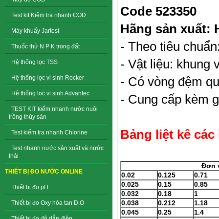
Code 523350
Test kit Kiểm tra nhanh COD
Hãng sản xuất: 
Máy khuấy Jartest
- Theo tiêu chuẩ
Thuốc thử N P K trong đất
- Vật liệu: khung 
Hệ thống lọc TSS
Hệ thống lọc vi sinh Rocker
- Có vòng đệm qu
Hệ thống lọc vi sinh Advantec
- Cung cấp kèm g
TEST KIT kiểm nhanh nước nuôi
trồng thủy sản
Bảng liệt kê các
Test kiểm tra nhanh Chlorine
Test nhanh nước sản xuất và nước
thải
Đơn 
THIẾT BỊ ĐO NƯỚC ONLINE
0.02
0.125
0.71
0.025
0.15
0.85
Thiết bị đo pH
0.032
0.18
1
0.038
0.212
1.18
Thiết bị đo Oxy hòa tan D.O
0.045
0.25
1.4
Thiết bị đo độ dẫn điện