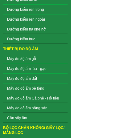
Dưỡng kiểm ren trong
Dưỡng kiểm ren ngoài
Dưỡng kiểm tra khe hở
Dưỡng kiểm trục
THIẾT BỊ ĐO ĐỘ ẨM
Máy đo độ ẩm gỗ
Máy đo độ ẩm lúa - gạo
Máy đo độ ẩm đất
Máy đo độ ẩm bê tông
Máy đo độ ẩm Cà phê - Hồ tiêu
Máy đo độ ẩm nông sản
Cân sấy ẩm
BỘ LỌC CHÂN KHÔNG/ GIẤY LỌC/
MÀNG LỌC