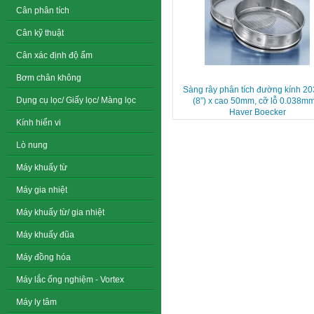
Cân phân tích
Cân kỹ thuật
Cân xác định độ ẩm
Bơm chân không
Sàng rây phân tích đường kính 
Dụng cụ lọc/ Giấy lọc/ Màng lọc
(8”) x cao 50mm, cỡ lỗ 0.038m
Haver Boecker
Kính hiển vi
Lò nung
Máy khuấy từ
Máy gia nhiệt
Máy khuấy từ/ gia nhiệt
Máy khuấy đũa
Máy đồng hóa
Máy lắc ống nghiệm - Vortex
Máy ly tâm