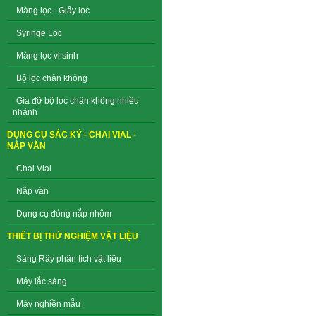
Màng lọc - Giấy lọc
Syringe Lọc
Màng lọc vi sinh
Bộ lọc chân không
Gía đỡ bộ lọc chân không nhiều
nhánh
DỤNG CỤ SẮC KÝ - CHAI VIAL -
NẮP VẶN
Chai Vial
Nắp vặn
Dụng cụ đóng nắp nhôm
THIẾT BỊ THỬ NGHIỆM VẬT LIỆU
Sàng Rây phân tích vật liệu
Máy lắc sàng
Máy nghiền mẫu