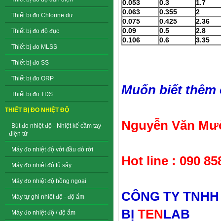
0.053
0.3
1.7
0.063
0.355
2
Thiết bị đo Chlorine dư
0.075
0.425
2.36
0.09
0.5
2.8
Thiết bị đo độ đục
0.106
0.6
3.35
Thiết bị đo MLSS
Thiết bị đo SS
Thiết bị đo ORP
Muốn biết thêm ch
Thiết bị đo TDS
THIẾT BỊ ĐO NHIỆT ĐỘ
Nguyễn Văn Mườ
Bút đo nhiệt độ - Nhiệt kế cầm tay
điện tử
Máy đo nhiệt độ với đầu dò rời
Hot line : 090 85
Máy đo nhiệt độ tủ sấy
Máy đo nhiệt độ hồng ngoại
CÔNG TY TNHH
Máy tự ghi nhiệt độ - độ ẩm
BỊ
TEN
LAB
Máy đo nhiệt độ / độ ẩm