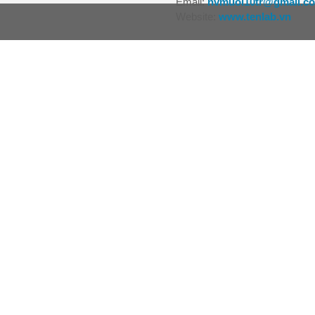
Email:
nvmuoi10tr@gmail.c
Website:
www.tenlab.vn