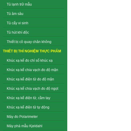
Tủ lạnh trữ mẫu
Tủ âm sâu
Tủ cấy vi sinh
Tủ hút khí độc
Thiết bị cô quay chân không
THIẾT BỊ THÍ NGHIỆM THỰC PHẨM
Khúc xạ kế đo chỉ số khúc xạ
Khúc xạ kế chia vạch đo độ mặn
Khúc xạ kế điện tử đo độ mặn
Khúc xạ kế chia vạch đo độ ngọt
Khúc xạ kế điện tử, cầm tay
Khúc xạ kế điện tử tự động
Máy đo Polarimeter
Máy phá mẫu Kjeldahl