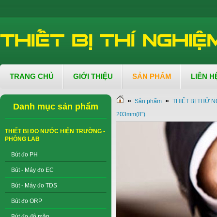
TRANG CHỦ
GIỚI THIỆU
SẢN PHẨM
LIÊN H
»
»
Sản phẩm
THIẾT BỊ THỬ N
Danh mục sản phẩm
203mm(8")
THIẾT BỊ ĐO NƯỚC HIỆN TRƯỜNG -
PHÒNG LAB
Bút đo PH
Bút - Máy đo EC
Bút - Máy đo TDS
Bút đo ORP
Bút đo độ mặn