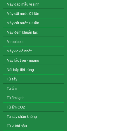
Máy dập mẫu vi sinh
Máy cất nước 01 lần
Máy cất nước 02 lần
Máy đếm khuẩn lạc
Miropipette
Máy đo độ nhớt
Máy lắc tròn - ngang
Nồi hấp tiệt trùng
Tủ sấy
Tủ ấm
Tủ ấm lạnh
Tủ ấm CO2
Tủ sấy chân không
Tủ vi khí hậu