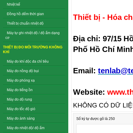
Nhiệt kế
Đồng hồ đếm thời gian
Thiết bị - Hóa c
Thiết bị chuẩn nhiệt độ
Máy tự ghi nhiệt độ / độ ẩm dạng
Địa chỉ: 97/15 
cơ
Phố Hồ Chí Min
THIẾT BỊ ĐO MÔI TRƯỜNG KHÔNG
KHÍ
Máy đo khí độc đa chỉ tiêu
Email:
tenlab@t
Máy đo nồng độ bụi
Máy đo phóng xạ
Website:
www.th
Máy đo tiếng ồn
Máy đo độ rung
KHÔNG CÓ DỮ LI
Máy đo tốc độ gió
Máy đo ánh sáng
Số ký tự được gõ là 250
Máy đo nhiệt độ/ độ ẩm