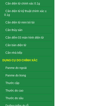
Cân điện tử chính xác 0.1g
Cân điện tử kỹ thuật chính xác ≤
0.1g
Cân điện tử mini bỏ túi
Cân thủy sản
Cân đếm 03 màn hình điện tử
Cân bàn điện tử
Cân nhà bếp
DỤNG CỤ DO CHÍNH XÁC
Panme đo ngoài
Panme đo trong
Thước cặp
Thước đo cao
Thước đo sâu
Dưỡng kiểm đo lỗ