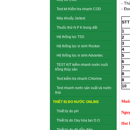
- Th
- Đọ
Test kit Kiểm tra nhanh COD
Máy khuấy Jartest
STT
Thuốc thử N P K trong đất
1
Hệ thống lọc TSS
2
3
Hệ thống lọc vi sinh Rocker
4
5
Hệ thống lọc vi sinh Advantec
6
TEST KIT kiểm nhanh nước nuôi
7
trồng thủy sản
8
Test kiểm tra nhanh Chlorine
8
10
Test nhanh nước sản xuất và nước
thải
Muốn 
THIẾT BỊ ĐO NƯỚC ONLINE
Thiết bị đo pH
Nguy
Thiết bị đo Oxy hòa tan D.O
Hot 
Thiết bị đo độ dẫn điện