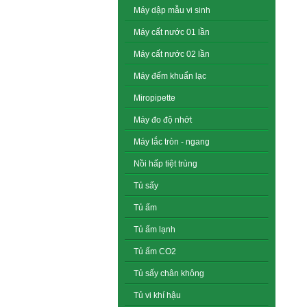
Máy dập mẫu vi sinh
Máy cất nước 01 lần
Máy cất nước 02 lần
Máy đếm khuẩn lạc
Miropipette
Máy đo độ nhớt
Máy lắc tròn - ngang
Nồi hấp tiệt trùng
Tủ sấy
Tủ ấm
Tủ ấm lạnh
Tủ ấm CO2
Tủ sấy chân không
Tủ vi khí hậu