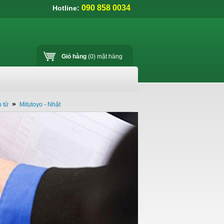
090 858 0034
Hotline:
Giỏ hàng
(0)
mặt hàng
»
 tử
Mitutoyo - Nhật