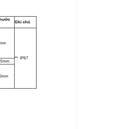
thước
Ghi chú
6mm
**: IP67
.5mm
10mm