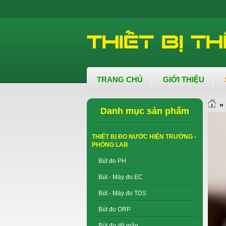
TRANG CHỦ
GIỚI THIỆU
»
Danh mục sản phẩm
THIẾT BỊ ĐO NƯỚC HIỆN TRƯỜNG -
PHÒNG LAB
Bút đo PH
Bút - Máy đo EC
Bút - Máy đo TDS
Bút đo ORP
Bút đo độ mặn