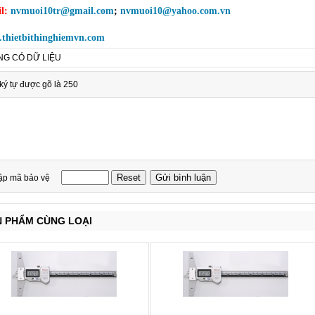
l:
nvmuoi10tr@gmail.com
;
nvmuoi10@yahoo.com.vn
thietbithinghiemvn.com
G CÓ DỮ LIỆU
ký tự được gõ là 250
ập mã bảo vệ
N PHẨM CÙNG LOẠI