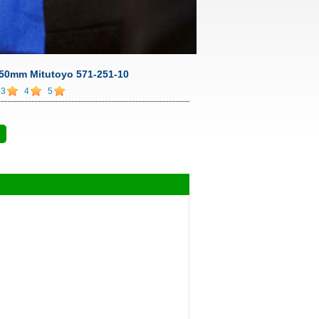
150mm Mitutoyo 571-251-10
3
4
5