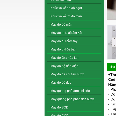
Khúc xạ kế đo độ ngọt
Khúc xạ kế đo độ mặn
Máy đo độ mặn
Máy đo pH / độ ẩm đất
Máy đo pH cầm tay
Máy đo pH để bàn
Máy đo Oxy hòa tan
Máy đo độ dẫn điện
TÍN
Máy đo đa chỉ tiêu nước
+Th
Cod
Máy đo độ đục
Hãng
- Ph
Máy quang phổ đơn chỉ tiêu
- Độ
- Độ
Máy quang phổ phân tích nước
- Kí
Máy đo BOD
- Cấ
- Th
Máy đo COD