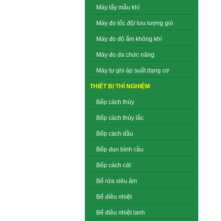
Máy lấy mẫu khí
Máy đo tốc độ/ lưu lượng gió
Máy đo độ ẩm không khí
Máy đo đa chức năng
Máy tự ghi áp suất dạng cơ
THIẾT BỊ THÍ NGHIỆM
Bếp cách thủy
Bếp cách thủy lắc
Bếp cách dầu
Bếp đun bình cầu
Bếp cách cát
Bể rửa siêu âm
Bể điều nhiệt
Bể điều nhiệt lanh