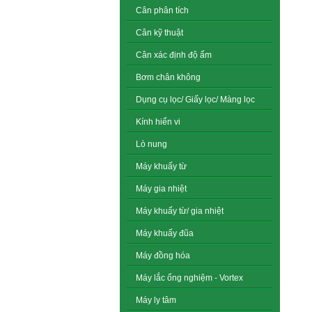
Cân phân tích
Cân kỹ thuật
Cân xác định độ ẩm
Bơm chân không
Dụng cụ lọc/ Giấy lọc/ Màng lọc
Kính hiển vi
Lò nung
Máy khuấy từ
Máy gia nhiệt
Máy khuấy từ/ gia nhiệt
Máy khuấy đũa
Máy đồng hóa
Máy lắc ống nghiệm - Vortex
Máy ly tâm