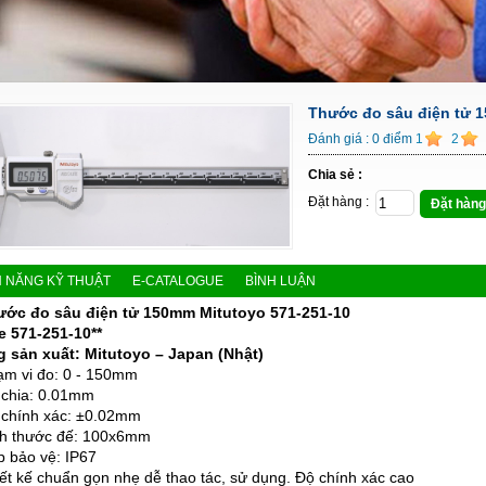
Thước đo sâu điện tử 
Đánh giá :
0
điểm
1
2
Chia sẻ :
Đặt hàng :
Đặt hàng
H NĂNG KỸ THUẬT
E-CATALOGUE
BÌNH LUẬN
ước đo sâu điện tử 150mm
Mitutoyo
571-251-10
e
571-251-10**
 sản xuất: Mitutoyo – Japan (Nhật)
ạm vi đo: 0 - 150mm
 chia: 0.01mm
 chính xác: ±0.02mm
ch thước đế: 100x6mm
p bảo vệ: IP67
iết kế chuẩn gọn nhẹ dễ thao tác, sử dụng. Độ chính xác cao