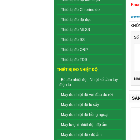
Emai
Thiết bị đo Chlorine dư
www.
Thiết bị đo độ đục
KHÔN
Thiết bị đo MLSS
Số 
Thiết bị đo SS
Thiết bị đo ORP
Thiết bị đo TDS
THIẾT BỊ ĐO NHIỆT ĐỘ
Nh
Bút đo nhiệt độ - Nhiệt kế cầm tay
điện tử
Máy đo nhiệt độ với đầu dò rời
SẢ
Máy đo nhiệt độ tủ sấy
Máy đo nhiệt độ hồng ngoại
Máy tự ghi nhiệt độ - độ ẩm
Máy đo nhiệt độ / độ ẩm