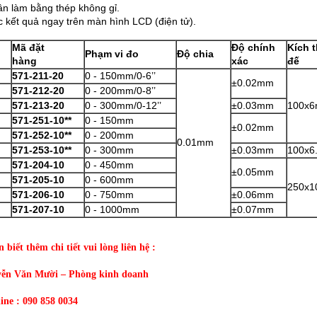
ân làm bằng thép không gỉ.
c kết quả ngay trên màn hình LCD (điện tử).
Mã đặt
Độ chính
Kích 
Phạm vi đo
Độ chia
hàng
xác
đế
571-211-20
0 - 150mm/0-6’’
±0.02mm
571-212-20
0 - 200mm/0-8’’
571-213-20
0 - 300mm/0-12’’
±0.03mm
100x
571-251-10**
0 - 150mm
±0.02mm
571-252-10**
0 - 200mm
0.01mm
571-253-10**
0 - 300mm
±0.03mm
100x6
571-204-10
0 - 450mm
±0.05mm
571-205-10
0 - 600mm
250x
571-206-10
0 - 750mm
±0.06mm
571-207-10
0 - 1000mm
±0.07mm
biết thêm chi tiết vui lòng liên hệ :
ễn Văn Mười – Phòng kinh doanh
line : 090 858 0034