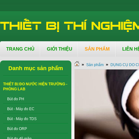
TRANG CHỦ
GIỚI THIỆU
SẢN PHẨM
LIÊN H
»
»
Sản phẩm
DỤNG CỤ DO C
Danh mục sản phẩm
THIẾT BỊ ĐO NƯỚC HIỆN TRƯỜNG -
PHÒNG LAB
Bút đo PH
Bút - Máy đo EC
Bút - Máy đo TDS
Bút đo ORP
Bút đo độ mặn