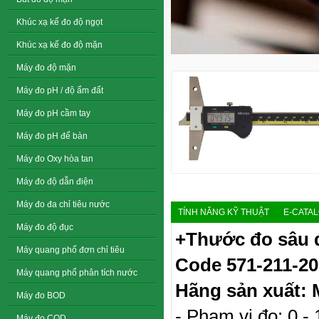
Khúc xạ kế đo độ ngọt
Khúc xạ kế đo độ mặn
Máy đo độ mặn
Máy đo pH / độ ẩm đất
Máy đo pH cầm tay
Máy đo pH để bàn
Máy đo Oxy hòa tan
Máy đo độ dẫn điện
Máy đo đa chỉ tiêu nước
TÍNH NĂNG KỸ THUẬT
E-CATA
Máy đo độ đục
+Thước đo sâu 
Máy quang phổ đơn chỉ tiêu
Code
571-211-20
Máy quang phổ phân tích nước
Hãng sản xuất: 
Máy đo BOD
- Phạm vi đo: 0 -
Máy đo COD