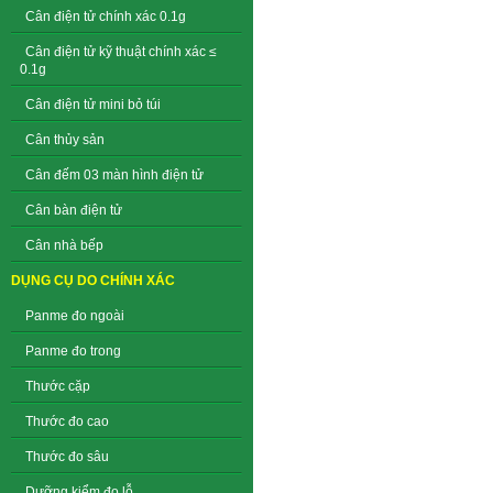
Cân điện tử chính xác 0.1g
Cân điện tử kỹ thuật chính xác ≤
0.1g
Cân điện tử mini bỏ túi
Cân thủy sản
Cân đếm 03 màn hình điện tử
Cân bàn điện tử
Cân nhà bếp
DỤNG CỤ DO CHÍNH XÁC
Panme đo ngoài
Panme đo trong
Thước cặp
Thước đo cao
Thước đo sâu
Dưỡng kiểm đo lỗ