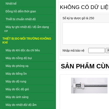
Nhiệt kế
KHÔNG CÓ DỮ LI
Đồng hồ đếm thời gian
Số ký tự được gõ là 250
Thiết bị chuẩn nhiệt độ
Máy tự ghi nhiệt độ / độ ẩm dạng
cơ
THIẾT BỊ ĐO MÔI TRƯỜNG KHÔNG
KHÍ
Máy đo khí độc đa chỉ tiêu
Nhập mã bảo vệ
Máy đo nồng độ bụi
SẢN PHẨM CÙN
Máy đo phóng xạ
Máy đo tiếng ồn
Máy đo độ rung
Máy đo tốc độ gió
Máy đo ánh sáng
Máy đo nhiệt độ/ độ ẩm