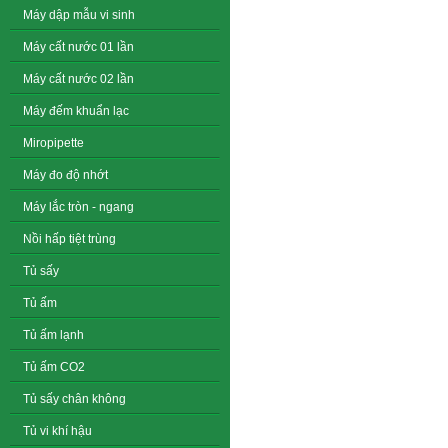
Máy dập mẫu vi sinh
Máy cất nước 01 lần
Máy cất nước 02 lần
Máy đếm khuẩn lạc
Miropipette
Máy đo độ nhớt
Máy lắc tròn - ngang
Nồi hấp tiệt trùng
Tủ sấy
Tủ ấm
Tủ ấm lạnh
Tủ ấm CO2
Tủ sấy chân không
Tủ vi khí hậu