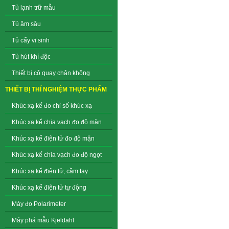
Tủ lạnh trữ mẫu
Tủ âm sâu
Tủ cấy vi sinh
Tủ hút khí độc
Thiết bị cô quay chân không
THIẾT BỊ THÍ NGHIỆM THỰC PHẨM
Khúc xạ kế đo chỉ số khúc xạ
Khúc xạ kế chia vạch đo độ mặn
Khúc xạ kế điện tử đo độ mặn
Khúc xạ kế chia vạch đo độ ngọt
Khúc xạ kế điện tử, cầm tay
Khúc xạ kế điện tử tự động
Máy đo Polarimeter
Máy phá mẫu Kjeldahl