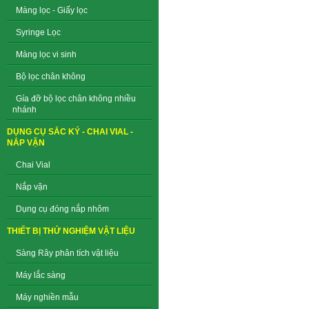
Màng lọc - Giấy lọc
Syringe Lọc
Màng lọc vi sinh
Bộ lọc chân không
Gía đỡ bộ lọc chân không nhiều
nhánh
DỤNG CỤ SẮC KÝ - CHAI VIAL -
NẮP VẶN
Chai Vial
Nắp vặn
Dụng cụ đóng nắp nhôm
THIẾT BỊ THỬ NGHIỆM VẬT LIỆU
Sàng Rây phân tích vật liệu
Máy lắc sàng
Máy nghiền mẫu