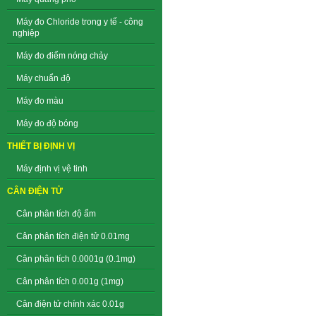
Máy đo Chloride trong y tế - công
nghiệp
Máy đo điểm nóng chảy
Máy chuẩn độ
Máy đo màu
Máy đo độ bóng
THIẾT BỊ ĐỊNH VỊ
Máy định vị vệ tinh
CÂN ĐIỆN TỬ
Cân phân tích độ ẩm
Cân phân tích điện tử 0.01mg
Cân phân tích 0.0001g (0.1mg)
Cân phân tích 0.001g (1mg)
Cân điện tử chính xác 0.01g