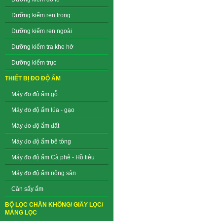
Dưỡng kiểm ren trong
Dưỡng kiểm ren ngoài
Dưỡng kiểm tra khe hở
Dưỡng kiểm trục
THIẾT BỊ ĐO ĐỘ ẨM
Máy đo độ ẩm gỗ
Máy đo độ ẩm lúa - gạo
Máy đo độ ẩm đất
Máy đo độ ẩm bê tông
Máy đo độ ẩm Cà phê - Hồ tiêu
Máy đo độ ẩm nông sản
Cân sấy ẩm
BỘ LỌC CHÂN KHÔNG/ GIẤY LỌC/
MÀNG LỌC