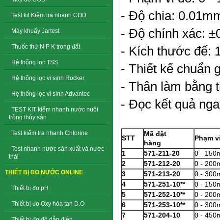
- Độ chia: 0.01m
Test kit Kiểm tra nhanh COD
- Độ chính xác: 
Máy khuấy Jartest
Thuốc thử N P K trong đất
- Kích thước đế
Hệ thống lọc TSS
- Thiết kế chuẩn 
Hệ thống lọc vi sinh Rocker
- Thân làm bằng t
Hệ thống lọc vi sinh Advantec
- Đọc kết quả nga
TEST KIT kiểm nhanh nước nuôi
trồng thủy sản
Test kiểm tra nhanh Chlorine
Mã đặt
STT
Phạm v
hàng
Test nhanh nước sản xuất và nước
1
571-211-20
0 - 150
thải
2
571-212-20
0 - 200
THIẾT BỊ ĐO NƯỚC ONLINE
3
571-213-20
0 - 300
4
571-251-10**
0 - 15
Thiết bị đo pH
5
571-252-10**
0 - 20
Thiết bị đo Oxy hòa tan D.O
6
571-253-10**
0 - 30
7
571-204-10
0 - 45
Thiết bị đo độ dẫn điện