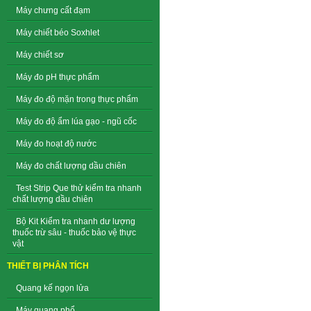
Máy chưng cất đạm
Máy chiết béo Soxhlet
Máy chiết sơ
Máy đo pH thực phẩm
Máy đo độ mặn trong thực phẩm
Máy đo độ ẩm lúa gạo - ngũ cốc
Máy đo hoạt độ nước
Máy đo chất lượng dầu chiên
Test Strip Que thử kiểm tra nhanh
chất lượng dầu chiên
Bộ Kit Kiểm tra nhanh dư lượng
thuốc trừ sâu - thuốc bảo vệ thực
vật
THIẾT BỊ PHÂN TÍCH
Quang kế ngọn lửa
Máy quang phổ