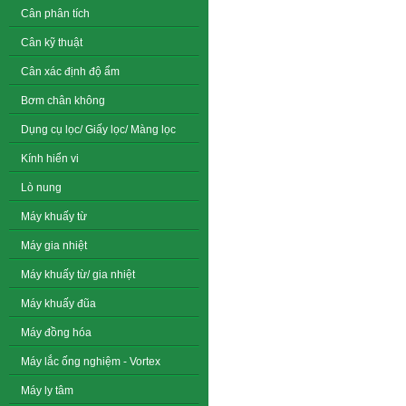
Cân phân tích
Cân kỹ thuật
Cân xác định độ ẩm
Bơm chân không
Dụng cụ lọc/ Giấy lọc/ Màng lọc
Kính hiển vi
Lò nung
Máy khuấy từ
Máy gia nhiệt
Máy khuấy từ/ gia nhiệt
Máy khuấy đũa
Máy đồng hóa
Máy lắc ống nghiệm - Vortex
Máy ly tâm