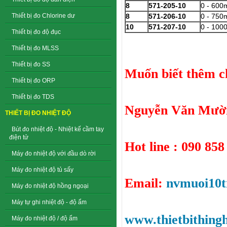
8
571-205-10
0 - 60
Thiết bị đo Chlorine dư
8
571-206-10
0 - 75
10
571-207-10
0 - 10
Thiết bị đo độ đục
Thiết bị đo MLSS
Thiết bị đo SS
Muốn biết thêm chi
Thiết bị đo ORP
Thiết bị đo TDS
Nguyễn Văn Mười
THIẾT BỊ ĐO NHIỆT ĐỘ
Bút đo nhiệt độ - Nhiệt kế cầm tay
điện tử
Hot line : 090 858
Máy đo nhiệt độ với đầu dò rời
Máy đo nhiệt độ tủ sấy
Email:
nvmuoi10
Máy đo nhiệt độ hồng ngoại
Máy tự ghi nhiệt độ - độ ẩm
www.thietbithing
Máy đo nhiệt độ / độ ẩm