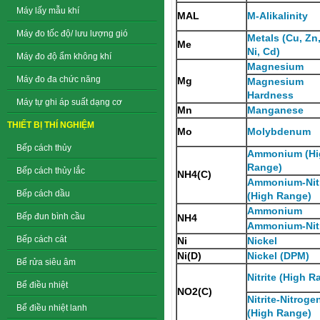
Máy lấy mẫu khí
MAL
M-Alikalinity
Máy đo tốc độ/ lưu lượng gió
Metals (Cu, Zn
Me
Ni, Cd)
Máy đo độ ẩm không khí
Magnesium
Máy đo đa chức năng
Mg
Magnesium
Hardness
Máy tự ghi áp suất dạng cơ
Mn
Manganese
THIẾT BỊ THÍ NGHIỆM
Mo
Molybdenum
Bếp cách thủy
Ammonium (Hi
Range)
Bếp cách thủy lắc
NH4(C)
Ammonium-Nit
Bếp cách dầu
(High Range)
Ammonium
Bếp đun bình cầu
NH4
Ammonium-Nit
Bếp cách cát
Ni
Nickel
Ni(D)
Nickel (DPM)
Bể rửa siêu âm
Nitrite (High R
Bể điều nhiệt
NO2(C)
Nitrite-Nitroge
Bể điều nhiệt lanh
(High Range)