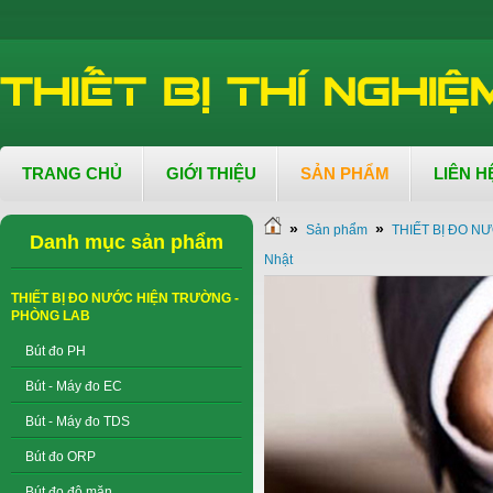
TRANG CHỦ
GIỚI THIỆU
SẢN PHẨM
LIÊN H
»
»
Sản phẩm
THIẾT BỊ ĐO N
Danh mục sản phẩm
Nhật
THIẾT BỊ ĐO NƯỚC HIỆN TRƯỜNG -
PHÒNG LAB
Bút đo PH
Bút - Máy đo EC
Bút - Máy đo TDS
Bút đo ORP
Bút đo độ mặn