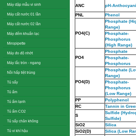
Máy dập mẫu vi sinh
ANC
pH-Anthocyan
Máy cất nước 01 lần
PNL
Phenol
Phosphate (Hi
Máy cất nước 02 lần
Range)
PO4(C)
Phosphate-
Máy đếm khuẩn lạc
Phosphorus
Miropipette
(High Range)
Phosphate
Máy đo độ nhớt
PO4
Phosphate-
Máy lắc tròn - ngang
Phosphorus
Phosphate (L
Nồi hấp tiệt trùng
Range)
PO4(D)
Phosphate-
Tủ sấy
Phosphorus
Tủ ấm
(Low Range)
PP
Polyphenol
Tủ ấm lạnh
RC
Tannin in Gree
Tủ ấm CO2
Sulfide (Hydr
S
Sulfide)
Tủ sấy chân không
SiO2
Silica
Tủ vi khí hậu
SiO2(D)
Silica (Low Ra