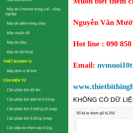
Muốn biết thêm chi
Máy đo Chloride trong y tế - công
nghiệp
Nguyễn Văn Mười
Máy đo điểm nóng chảy
Máy chuẩn độ
Hot line : 090 858
Máy đo màu
Máy đo độ bóng
THIẾT BỊ ĐỊNH VỊ
Email:
nvmuoi10
Máy định vị vệ tinh
CÂN ĐIỆN TỬ
www.thietbithing
Cân phân tích độ ẩm
KHÔNG CÓ DỮ LI
Cân phân tích điện tử 0.01mg
Cân phân tích 0.0001g (0.1mg)
Số ký tự được gõ là 250
Cân phân tích 0.001g (1mg)
Cân điện tử chính xác 0.01g