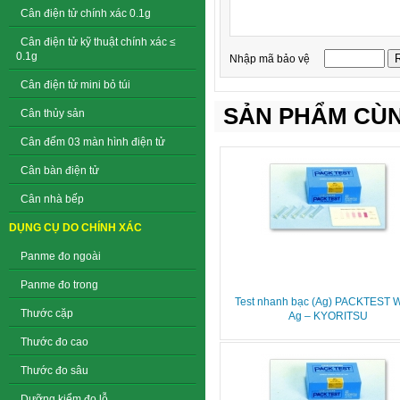
Cân điện tử chính xác 0.1g
Cân điện tử kỹ thuật chính xác ≤
0.1g
Nhập mã bảo vệ
Cân điện tử mini bỏ túi
SẢN PHẨM CÙN
Cân thủy sản
Cân đếm 03 màn hình điện tử
Cân bàn điện tử
Cân nhà bếp
DỤNG CỤ DO CHÍNH XÁC
Panme đo ngoài
Panme đo trong
Test nhanh bạc (Ag) PACKTEST 
Thước cặp
Ag – KYORITSU
Thước đo cao
Thước đo sâu
Dưỡng kiểm đo lỗ