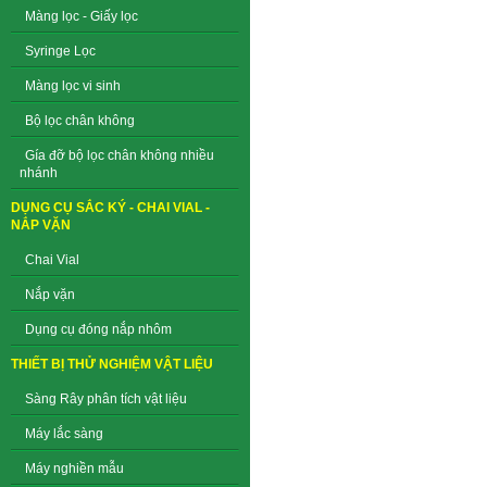
Màng lọc - Giấy lọc
Syringe Lọc
Màng lọc vi sinh
Bộ lọc chân không
Gía đỡ bộ lọc chân không nhiều
nhánh
DỤNG CỤ SẮC KÝ - CHAI VIAL -
NẮP VẶN
Chai Vial
Nắp vặn
Dụng cụ đóng nắp nhôm
THIẾT BỊ THỬ NGHIỆM VẬT LIỆU
Sàng Rây phân tích vật liệu
Máy lắc sàng
Máy nghiền mẫu