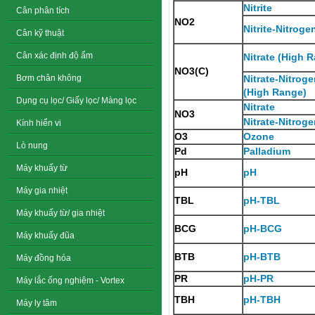
Nitrite
Cân phân tích
NO2
Nitrite-Nitroge
Cân kỹ thuật
Cân xác định độ ẩm
Nitrate (High 
NO3(C)
Bơm chân không
Nitrate-Nitrog
(High Range)
Dụng cụ lọc/ Giấy lọc/ Màng lọc
Nitrate
NO3
Nitrate-Nitrog
Kính hiển vi
O3
Ozone
Lò nung
Pd
Palladium
Máy khuấy từ
pH
pH
Máy gia nhiệt
TBL
pH-TBL
Máy khuấy từ/ gia nhiệt
BCG
pH-BCG
Máy khuấy đũa
BTB
pH-BTB
Máy đồng hóa
PR
pH-PR
Máy lắc ống nghiệm - Vortex
TBH
pH-TBH
Máy ly tâm