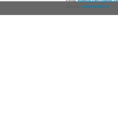
Email:
nvmuoi10tr@gmail.c
Website:
www.tenlab.vn