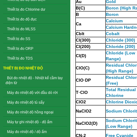
Au
Gold
B(C)
Boron (High R
Thiết bị đo Chlorine dư
B
Boron
Thiết bị đo độ đục
Calcium
Ca
Calcium Hardn
Thiết bị đo MLSS
Cblt
Cobalt
Thiết bị đo SS
Cl(300)
Chloride (300)
Cl(200)
Chloride (200)
Thiết bị đo ORP
Chloride (Low
Cl(D)
Thiết bị đo TDS
Range)
Residual Chlor
ClO(C)
THIẾT BỊ ĐO NHIỆT ĐỘ
(High Range)
Residual Chlor
Bút đo nhiệt độ - Nhiệt kế cầm tay
ClO·DP
điện tử
(Free)
Total Residual
T·ClO
Máy đo nhiệt độ với đầu dò rời
Chlorine
ClO2
Chlorine Dioxi
Máy đo nhiệt độ tủ sấy
NaClO2
Sodium Chlori
Máy đo nhiệt độ hồng ngoại
Sodium Chlori
Máy tự ghi nhiệt độ - độ ẩm
NaClO2(D)
(Low Range)
Máy đo nhiệt độ / độ ẩm
CN-2
Free Cyanide