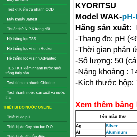
KYORITSU
Test kit Kiểm tra nhanh COD
Model
WAK-
pH-
Máy khuấy Jartest
Hãng sản xuất:
Thuốc thử N P K trong đất
-Thang đo: pH (≤6
Hệ thống lọc TSS
-Thời gian phản ứ
Hệ thống lọc vi sinh Rocker
-Số lượng: 50 (cá
Hệ thống lọc vi sinh Advantec
TEST KIT kiểm nhanh nước nuôi
-Nặng khoảng : 1
trồng thủy sản
-Kích thước hộp
Test kiểm tra nhanh Chlorine
Test nhanh nước sản xuất và nước
thải
Xem thêm bảng l
THIẾT BỊ ĐO NƯỚC ONLINE
Tên mẫu thử
Thiết bị đo pH
Ag
Silver
Thiết bị đo Oxy hòa tan D.O
Al
Aluminum
Thiết bị đo độ dẫn điện