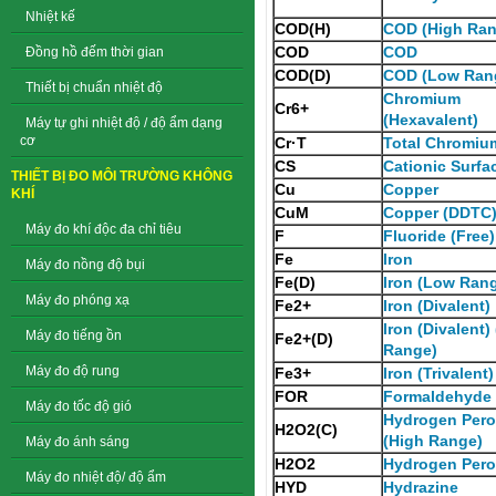
Nhiệt kế
COD(H)
COD (High Ran
COD
COD
Đồng hồ đếm thời gian
COD(D)
COD (Low Ran
Thiết bị chuẩn nhiệt độ
Chromium
Cr6+
(Hexavalent)
Máy tự ghi nhiệt độ / độ ẩm dạng
cơ
Cr·T
Total Chromiu
CS
Cationic Surfa
THIẾT BỊ ĐO MÔI TRƯỜNG KHÔNG
Cu
Copper
KHÍ
CuM
Copper (DDTC
Máy đo khí độc đa chỉ tiêu
F
Fluoride (Free)
Fe
Iron
Máy đo nồng độ bụi
Fe(D)
Iron (Low Ran
Máy đo phóng xạ
Fe2+
Iron (Divalent)
Iron (Divalent)
Máy đo tiếng ồn
Fe2+(D)
Range)
Máy đo độ rung
Fe3+
Iron (Trivalent)
FOR
Formaldehyde
Máy đo tốc độ gió
Hydrogen Pero
H2O2(C)
(High Range)
Máy đo ánh sáng
H2O2
Hydrogen Pero
Máy đo nhiệt độ/ độ ẩm
HYD
Hydrazine