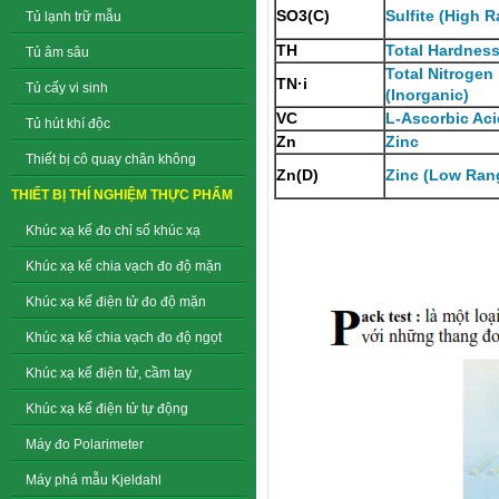
SO3(C)
Sulfite (High 
Tủ lạnh trữ mẫu
TH
Total Hardnes
Tủ âm sâu
Total Nitrogen
TN·i
Tủ cấy vi sinh
(Inorganic)
VC
L-Ascorbic Aci
Tủ hút khí độc
Zn
Zinc
Thiết bị cô quay chân không
Zn(D)
Zinc (Low Ran
THIẾT BỊ THÍ NGHIỆM THỰC PHẨM
Khúc xạ kế đo chỉ số khúc xạ
Khúc xạ kế chia vạch đo độ mặn
Khúc xạ kế điện tử đo độ mặn
Khúc xạ kế chia vạch đo độ ngọt
Khúc xạ kế điện tử, cầm tay
Khúc xạ kế điện tử tự động
Máy đo Polarimeter
Máy phá mẫu Kjeldahl