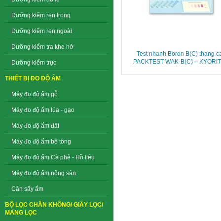
Dưỡng kiểm ren trong
Dưỡng kiểm ren ngoài
Dưỡng kiểm tra khe hở
Test nhanh Boron B(C) thang c
PACKTEST WAK-B(C) – KYORI
Dưỡng kiểm trục
THIẾT BỊ ĐO ĐỘ ẨM
Máy đo độ ẩm gỗ
Máy đo độ ẩm lúa - gạo
Máy đo độ ẩm đất
Máy đo độ ẩm bê tông
Máy đo độ ẩm Cà phê - Hồ tiêu
Máy đo độ ẩm nông sản
Cân sấy ẩm
BỘ LỌC CHÂN KHÔNG/ GIẤY LỌC/
MÀNG LỌC