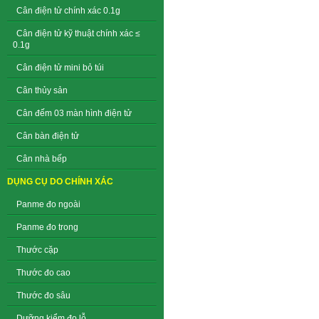
Cân điện tử chính xác 0.1g
Cân điện tử kỹ thuật chính xác ≤
0.1g
Cân điện tử mini bỏ túi
Cân thủy sản
Cân đếm 03 màn hình điện tử
Cân bàn điện tử
Cân nhà bếp
DỤNG CỤ DO CHÍNH XÁC
Panme đo ngoài
Panme đo trong
Thước cặp
Thước đo cao
Thước đo sâu
Dưỡng kiểm đo lỗ