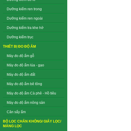
Dưỡng kiểm ren trong
Dưỡng kiểm ren ngoài
Dưỡng kiểm tra khe hở
Dưỡng kiểm trục
THIẾT BỊ ĐO ĐỘ ẨM
Máy đo độ ẩm gỗ
Máy đo độ ẩm lúa - gạo
Máy đo độ ẩm đất
Máy đo độ ẩm bê tông
Máy đo độ ẩm Cà phê - Hồ tiêu
Máy đo độ ẩm nông sản
Cân sấy ẩm
BỘ LỌC CHÂN KHÔNG/ GIẤY LỌC/
MÀNG LỌC