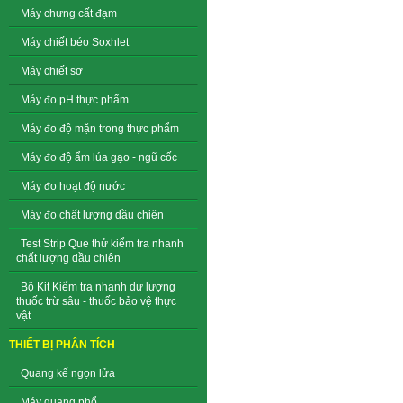
Máy chưng cất đạm
Máy chiết béo Soxhlet
Máy chiết sơ
Máy đo pH thực phẩm
Máy đo độ mặn trong thực phẩm
Máy đo độ ẩm lúa gạo - ngũ cốc
Máy đo hoạt độ nước
Máy đo chất lượng dầu chiên
Test Strip Que thử kiểm tra nhanh
chất lượng dầu chiên
Bộ Kit Kiểm tra nhanh dư lượng
thuốc trừ sâu - thuốc bảo vệ thực
vật
THIẾT BỊ PHÂN TÍCH
Quang kế ngọn lửa
Máy quang phổ