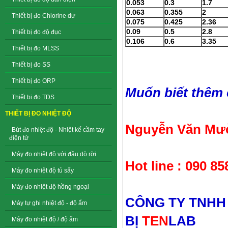
0.053
0.3
1.7
0.063
0.355
2
Thiết bị đo Chlorine dư
0.075
0.425
2.36
0.09
0.5
2.8
Thiết bị đo độ đục
0.106
0.6
3.35
Thiết bị đo MLSS
Thiết bị đo SS
Thiết bị đo ORP
Muốn biết thêm ch
Thiết bị đo TDS
THIẾT BỊ ĐO NHIỆT ĐỘ
Nguyễn Văn Mườ
Bút đo nhiệt độ - Nhiệt kế cầm tay
điện tử
Máy đo nhiệt độ với đầu dò rời
Hot line : 090 85
Máy đo nhiệt độ tủ sấy
Máy đo nhiệt độ hồng ngoại
CÔNG TY TNHH
Máy tự ghi nhiệt độ - độ ẩm
BỊ
TEN
LAB
Máy đo nhiệt độ / độ ẩm