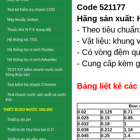
Code
521177
Test kit Kiểm tra nhanh COD
Hãng sản xuất: 
Máy khuấy Jartest
- Theo tiêu chuẩ
Thuốc thử N P K trong đất
- Vật liệu: khung 
Hệ thống lọc TSS
Hệ thống lọc vi sinh Rocker
- Có vòng đệm qu
Hệ thống lọc vi sinh Advantec
- Cung cấp kèm g
TEST KIT kiểm nhanh nước nuôi
trồng thủy sản
Bảng liệt kê các
Test kiểm tra nhanh Chlorine
Test nhanh nước sản xuất và nước
thải
Đơn 
THIẾT BỊ ĐO NƯỚC ONLINE
0.02
0.125
0.71
0.025
0.15
0.85
Thiết bị đo pH
0.032
0.18
1
0.038
0.212
1.18
Thiết bị đo Oxy hòa tan D.O
0.045
0.25
1.4
Thiết bị đo độ dẫn điện