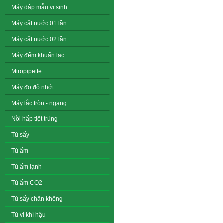
Máy dập mẫu vi sinh
Máy cất nước 01 lần
Máy cất nước 02 lần
Máy đếm khuẩn lạc
Miropipette
Máy đo độ nhớt
Máy lắc tròn - ngang
Nồi hấp tiệt trùng
Tủ sấy
Tủ ấm
Tủ ấm lạnh
Tủ ấm CO2
Tủ sấy chân không
Tủ vi khí hậu