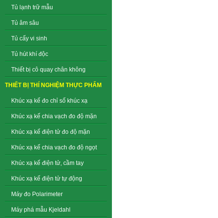
Tủ lạnh trữ mẫu
Tủ âm sâu
Tủ cấy vi sinh
Tủ hút khí độc
Thiết bị cô quay chân không
THIẾT BỊ THÍ NGHIỆM THỰC PHẨM
Khúc xạ kế đo chỉ số khúc xạ
Khúc xạ kế chia vạch đo độ mặn
Khúc xạ kế điện tử đo độ mặn
Khúc xạ kế chia vạch đo độ ngọt
Khúc xạ kế điện tử, cầm tay
Khúc xạ kế điện tử tự động
Máy đo Polarimeter
Máy phá mẫu Kjeldahl