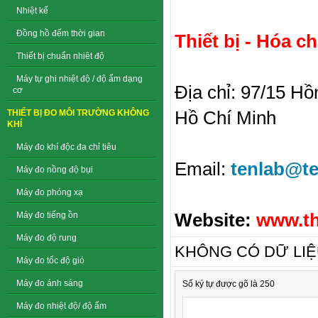
Nhiệt kế
Đồng hồ đếm thời gian
Thiết bị - Hóa c
Thiết bị chuẩn nhiệt độ
Máy tự ghi nhiệt độ / độ ẩm dạng
Địa chỉ: 97/15 H
cơ
Hồ Chí Minh
THIẾT BỊ ĐO MÔI TRƯỜNG KHÔNG
KHÍ
Máy đo khí độc đa chỉ tiêu
Email:
tenlab@te
Máy đo nồng độ bụi
Máy đo phóng xạ
Website:
www.th
Máy đo tiếng ồn
Máy đo độ rung
KHÔNG CÓ DỮ LI
Máy đo tốc độ gió
Máy đo ánh sáng
Số ký tự được gõ là 250
Máy đo nhiệt độ/ độ ẩm