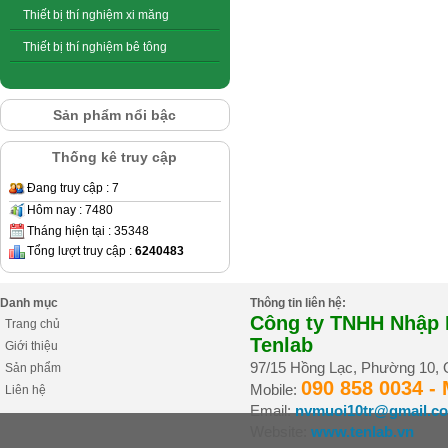
Thiết bị thí nghiệm xi măng
Thiết bị thí nghiệm bê tông
Sản phẩm nổi bậc
Thống kê truy cập
Đang truy cập : 7
Hôm nay : 7480
Tháng hiện tại : 35348
Tổng lượt truy cập :
6240483
Danh mục
Thông tin liên hệ:
Công ty TNHH Nhập K
Trang chủ
Tenlab
Giới thiệu
97/15 Hồng Lạc, Phường 10,
Sản phẩm
090 858 0034 -
Mobile:
Liên hệ
Email:
nvmuoi10tr@gmail.c
Website:
www.tenlab.vn