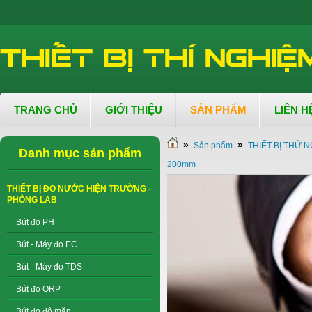
TRANG CHỦ
GIỚI THIỆU
SẢN PHẨM
LIÊN H
»
»
Sản phẩm
THIẾT BỊ THỬ N
Danh mục sản phẩm
200mm
THIẾT BỊ ĐO NƯỚC HIỆN TRƯỜNG -
PHÒNG LAB
Bút đo PH
Bút - Máy đo EC
Bút - Máy đo TDS
Bút đo ORP
Bút đo độ mặn