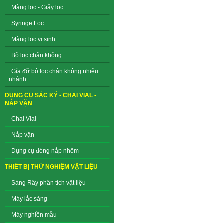
Màng lọc - Giấy lọc
Syringe Lọc
Màng lọc vi sinh
Bộ lọc chân không
Gía đỡ bộ lọc chân không nhiều
nhánh
DỤNG CỤ SẮC KÝ - CHAI VIAL -
NẮP VẶN
Chai Vial
Nắp vặn
Dụng cụ đóng nắp nhôm
THIẾT BỊ THỬ NGHIỆM VẬT LIỆU
Sàng Rây phân tích vật liệu
Máy lắc sàng
Máy nghiền mẫu