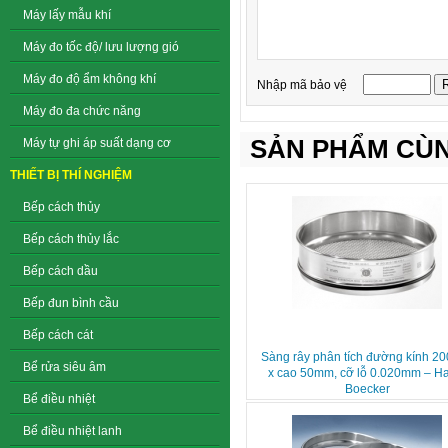
Máy lấy mẫu khí
Máy đo tốc độ/ lưu lượng gió
Máy đo độ ẩm không khí
Nhập mã bảo vệ
Máy đo đa chức năng
SẢN PHẨM CÙN
Máy tự ghi áp suất dạng cơ
THIẾT BỊ THÍ NGHIỆM
Bếp cách thủy
Bếp cách thủy lắc
Bếp cách dầu
Bếp đun bình cầu
Bếp cách cát
Sàng rây phân tích đường kính 
Bể rửa siêu âm
x cao 50mm, cỡ lỗ 0.020mm – H
Boecker
Bể điều nhiệt
Bể điều nhiệt lanh