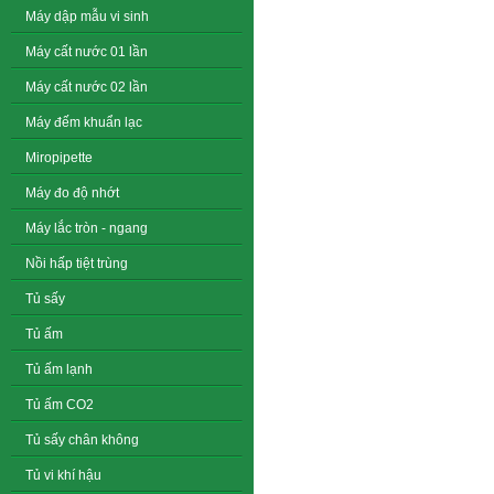
Máy dập mẫu vi sinh
Máy cất nước 01 lần
Máy cất nước 02 lần
Máy đếm khuẩn lạc
Miropipette
Máy đo độ nhớt
Máy lắc tròn - ngang
Nồi hấp tiệt trùng
Tủ sấy
Tủ ấm
Tủ ấm lạnh
Tủ ấm CO2
Tủ sấy chân không
Tủ vi khí hậu