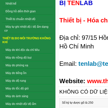
BỊ
TEN
LAB
Nhiệt kế
Đồng hồ đếm thời gian
Thiết bị - Hóa c
Thiết bị chuẩn nhiệt độ
Máy tự ghi nhiệt độ / độ ẩm dạng
cơ
Địa chỉ: 97/15 H
THIẾT BỊ ĐO MÔI TRƯỜNG KHÔNG
KHÍ
Hồ Chí Minh
Máy đo khí độc đa chỉ tiêu
Máy đo nồng độ bụi
Email:
tenlab@te
Máy đo phóng xạ
Máy đo tiếng ồn
Website:
www.th
Máy đo độ rung
Máy đo tốc độ gió
KHÔNG CÓ DỮ LI
Máy đo ánh sáng
Số ký tự được gõ là 250
Máy đo nhiệt độ/ độ ẩm