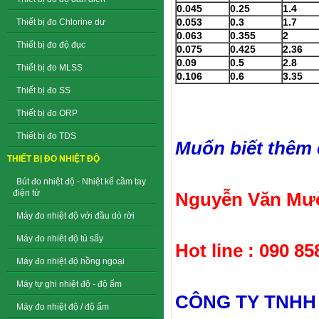
0.045
0.25
1.4
0.053
0.3
1.7
Thiết bị đo Chlorine dư
0.063
0.355
2
Thiết bị đo độ đục
0.075
0.425
2.36
0.09
0.5
2.8
Thiết bị đo MLSS
0.106
0.6
3.35
Thiết bị đo SS
Thiết bị đo ORP
Thiết bị đo TDS
Muốn biết thêm ch
THIẾT BỊ ĐO NHIỆT ĐỘ
Bút đo nhiệt độ - Nhiệt kế cầm tay
điện tử
Nguyễn Văn Mườ
Máy đo nhiệt độ với đầu dò rời
Máy đo nhiệt độ tủ sấy
Hot line : 090 85
Máy đo nhiệt độ hồng ngoại
Máy tự ghi nhiệt độ - độ ẩm
CÔNG TY TNHH
Máy đo nhiệt độ / độ ẩm