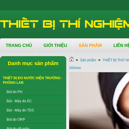
TRANG CHỦ
GIỚI THIỆU
SẢN PHẨM
LIÊN H
»
»
Sản phẩm
THIẾT BỊ THỬ N
Danh mục sản phẩm
200mm
THIẾT BỊ ĐO NƯỚC HIỆN TRƯỜNG -
PHÒNG LAB
Bút đo PH
Bút - Máy đo EC
Bút - Máy đo TDS
Bút đo ORP
Bút đo độ mặn