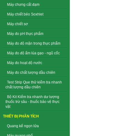
Máy chưng cất đạm
Máy chiết béo Soxhlet
Máy chiết sơ
Máy đo pH thực phẩm
Máy đo độ mặn trong thực phẩm
Máy đo độ ẩm lúa gạo - ngũ cốc
Máy đo hoạt độ nước
Máy đo chất lượng dầu chiên
Test Strip Que thử kiểm tra nhanh
chất lượng dầu chiên
Bộ Kit Kiểm tra nhanh dư lượng
thuốc trừ sâu - thuốc bảo vệ thực
vật
THIẾT BỊ PHÂN TÍCH
Quang kế ngọn lửa
Máy quang phổ