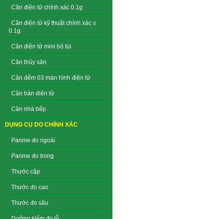
Cân điện tử chính xác 0.1g
Cân điện tử kỹ thuật chính xác ≤
0.1g
Cân điện tử mini bỏ túi
Cân thủy sản
Cân đếm 03 màn hình điện tử
Cân bàn điện tử
Cân nhà bếp
DỤNG CỤ DO CHÍNH XÁC
Panme đo ngoài
Panme đo trong
Thước cặp
Thước đo cao
Thước đo sâu
Dưỡng kiểm đo lỗ