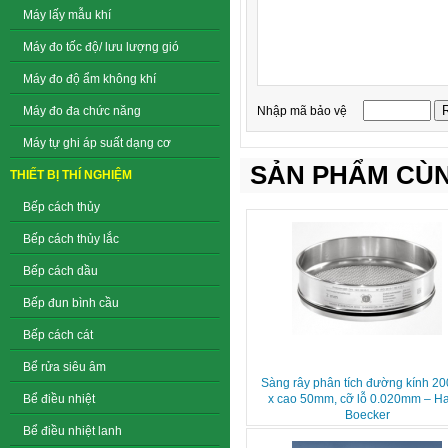
Máy lấy mẫu khí
Máy đo tốc độ/ lưu lượng gió
Máy đo độ ẩm không khí
Nhập mã bảo vệ
Máy đo đa chức năng
Máy tự ghi áp suất dạng cơ
SẢN PHẨM CÙN
THIẾT BỊ THÍ NGHIỆM
Bếp cách thủy
Bếp cách thủy lắc
Bếp cách dầu
Bếp đun bình cầu
Bếp cách cát
Bể rửa siêu âm
Sàng rây phân tích đường kính 
x cao 50mm, cỡ lỗ 0.020mm – H
Bể điều nhiệt
Boecker
Bể điều nhiệt lanh