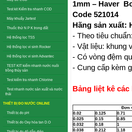
1mm – Haver Bo
Test kit Kiểm tra nhanh COD
Code
521014
Máy khuấy Jartest
Hãng sản xuất: 
Thuốc thử N P K trong đất
- Theo tiêu chuẩ
Hệ thống lọc TSS
- Vật liệu: khung 
Hệ thống lọc vi sinh Rocker
- Có vòng đệm qu
Hệ thống lọc vi sinh Advantec
- Cung cấp kèm g
TEST KIT kiểm nhanh nước nuôi
trồng thủy sản
Test kiểm tra nhanh Chlorine
Bảng liệt kê các
Test nhanh nước sản xuất và nước
thải
THIẾT BỊ ĐO NƯỚC ONLINE
Đơn 
0.02
0.125
0.71
Thiết bị đo pH
0.025
0.15
0.85
Thiết bị đo Oxy hòa tan D.O
0.032
0.18
1
0.038
0.212
1.18
Thiết bị đo độ dẫn điện