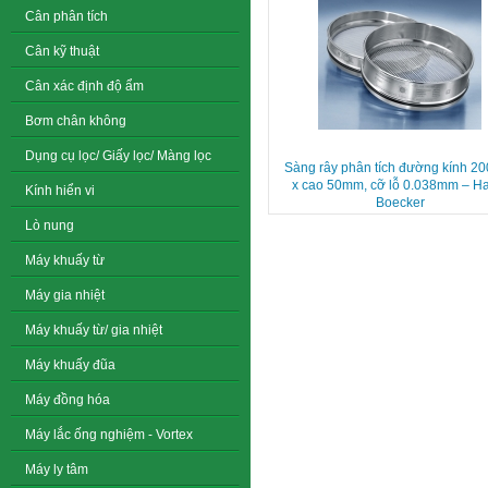
Cân phân tích
Cân kỹ thuật
Cân xác định độ ẩm
Bơm chân không
Dụng cụ lọc/ Giấy lọc/ Màng lọc
Sàng rây phân tích đường kính 
x cao 50mm, cỡ lỗ 0.038mm – H
Kính hiển vi
Boecker
Lò nung
Máy khuấy từ
Máy gia nhiệt
Máy khuấy từ/ gia nhiệt
Máy khuấy đũa
Máy đồng hóa
Máy lắc ống nghiệm - Vortex
Máy ly tâm