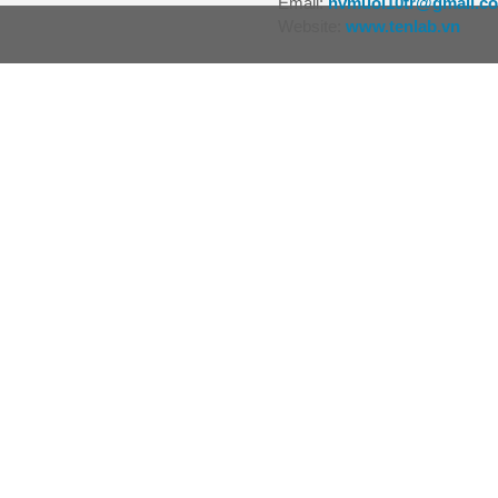
Email:
nvmuoi10tr@gmail.c
Website:
www.tenlab.vn