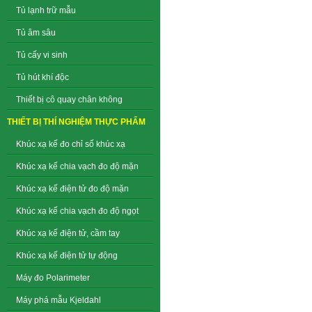
Tủ lạnh trữ mẫu
Tủ âm sâu
Tủ cấy vi sinh
Tủ hút khí độc
Thiết bị cô quay chân không
THIẾT BỊ THÍ NGHIỆM THỰC PHẨM
Khúc xạ kế đo chỉ số khúc xạ
Khúc xạ kế chia vạch đo độ mặn
Khúc xạ kế điện tử đo độ mặn
Khúc xạ kế chia vạch đo độ ngọt
Khúc xạ kế điện tử, cầm tay
Khúc xạ kế điện tử tự động
Máy đo Polarimeter
Máy phá mẫu Kjeldahl