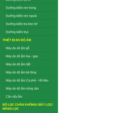
Dưỡng kiểm ren trong
Dưỡng kiểm ren ngoài
Dưỡng kiểm tra khe hở
Dưỡng kiểm trục
THIẾT BỊ ĐO ĐỘ ẨM
Máy đo độ ẩm gỗ
Máy đo độ ẩm lúa - gạo
Máy đo độ ẩm đất
Máy đo độ ẩm bê tông
Máy đo độ ẩm Cà phê - Hồ tiêu
Máy đo độ ẩm nông sản
Cân sấy ẩm
BỘ LỌC CHÂN KHÔNG/ GIẤY LỌC/
MÀNG LỌC