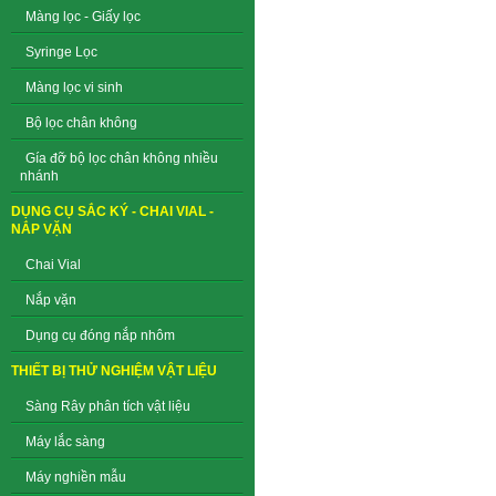
Màng lọc - Giấy lọc
Syringe Lọc
Màng lọc vi sinh
Bộ lọc chân không
Gía đỡ bộ lọc chân không nhiều
nhánh
DỤNG CỤ SẮC KÝ - CHAI VIAL -
NẮP VẶN
Chai Vial
Nắp vặn
Dụng cụ đóng nắp nhôm
THIẾT BỊ THỬ NGHIỆM VẬT LIỆU
Sàng Rây phân tích vật liệu
Máy lắc sàng
Máy nghiền mẫu