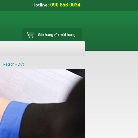
090 858 0034
Hotline:
Giỏ hàng
(0)
mặt hàng
»
Retsch - Đức