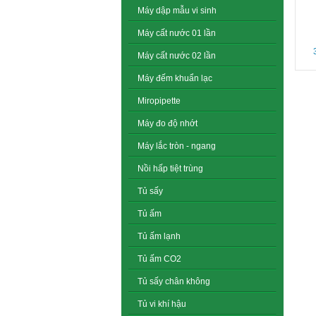
Máy dập mẫu vi sinh
Máy cất nước 01 lần
Máy cất nước 02 lần
Máy đếm khuẩn lạc
Miropipette
Máy đo độ nhớt
Máy lắc tròn - ngang
Nồi hấp tiệt trùng
Tủ sấy
Tủ ấm
Tủ ấm lạnh
Tủ ấm CO2
Tủ sấy chân không
Tủ vi khí hậu