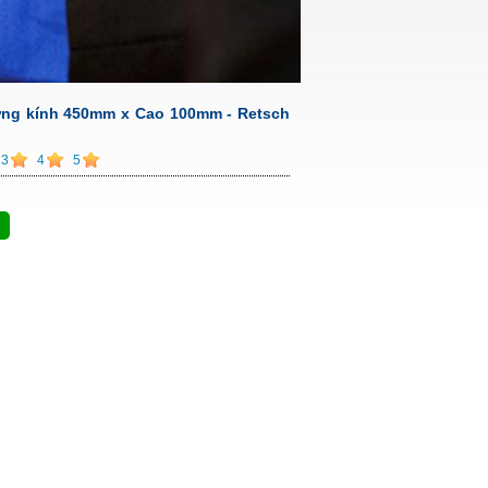
ờng kính 450mm x Cao 100mm - Retsch
3
4
5