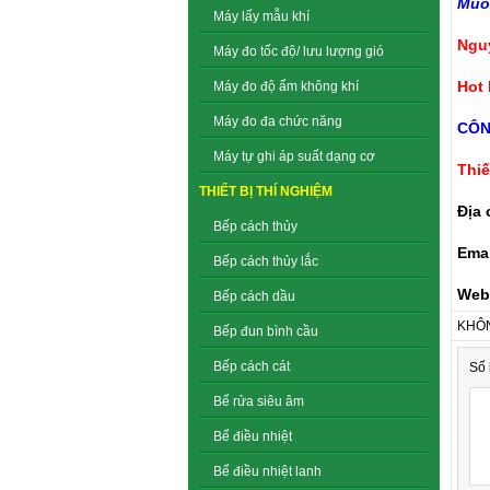
Muốn
Máy lấy mẫu khí
Ngu
Máy đo tốc độ/ lưu lượng gió
Hot 
Máy đo độ ẩm không khí
Máy đo đa chức năng
CÔN
Máy tự ghi áp suất dạng cơ
Thiế
THIẾT BỊ THÍ NGHIỆM
Địa 
Bếp cách thủy
Emai
Bếp cách thủy lắc
Web
Bếp cách dầu
KHÔN
Bếp đun bình cầu
Bếp cách cát
Số 
Bể rửa siêu âm
Bể điều nhiệt
Bể điều nhiệt lanh