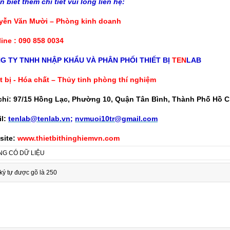
 biết thêm chi tiết vui lòng liên hệ:
yễn Văn Mười – Phòng kinh doanh
line : 090 858 0034
G TY TNHH NHẬP KHẨU VÀ PHÂN PHỐI THIẾT BỊ
TEN
LAB
t bị - Hóa chất – Thủy tinh phòng thí nghiệm
chỉ: 97/15 Hồng Lạc, Phường 10, Quận Tân Bình, Thành Phố Hồ C
l:
tenlab@tenlab.vn
;
nvmuoi10tr@gmail.com
site:
www.thietbithinghiemvn.com
G CÓ DỮ LIỆU
ký tự được gõ là 250