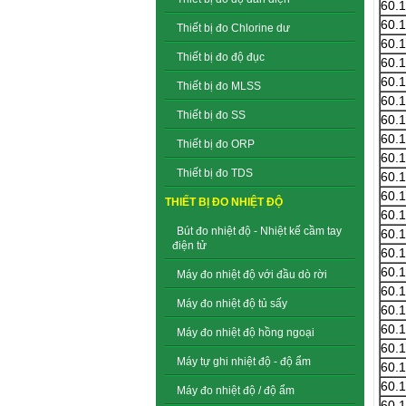
60.
60.
Thiết bị đo Chlorine dư
60.
Thiết bị đo độ đục
60.
60.
Thiết bị đo MLSS
60.
Thiết bị đo SS
60.
60.
Thiết bị đo ORP
60.
Thiết bị đo TDS
60.
60.
THIẾT BỊ ĐO NHIỆT ĐỘ
60.
Bút đo nhiệt độ - Nhiệt kế cầm tay
60.
điện tử
60.
60.
Máy đo nhiệt độ với đầu dò rời
60.
Máy đo nhiệt độ tủ sấy
60.
60.
Máy đo nhiệt độ hồng ngoại
60.
Máy tự ghi nhiệt độ - độ ẩm
60.
60.
Máy đo nhiệt độ / độ ẩm
60.