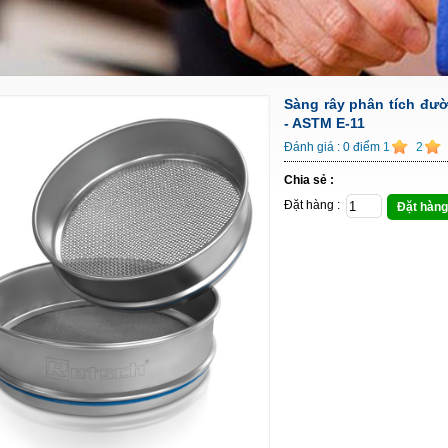
Sàng rây phân tích đư
- ASTM E-11
Đánh giá :
0
điểm
1
2
Chia sẻ :
Đặt hàng :
Đặt hàng