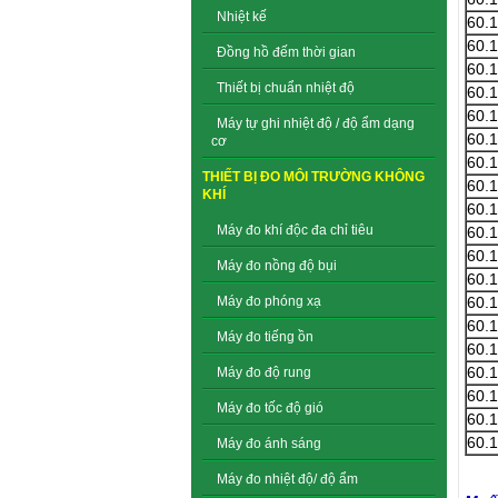
Nhiệt kế
60.
60.
Đồng hồ đếm thời gian
60.
Thiết bị chuẩn nhiệt độ
60.
60.
Máy tự ghi nhiệt độ / độ ẩm dạng
60.
cơ
60.
THIẾT BỊ ĐO MÔI TRƯỜNG KHÔNG
60.
KHÍ
60.
Máy đo khí độc đa chỉ tiêu
60.
60.
Máy đo nồng độ bụi
60.
60.
Máy đo phóng xạ
60.
Máy đo tiếng ồn
60.
60.
Máy đo độ rung
60.
Máy đo tốc độ gió
60.
60.
Máy đo ánh sáng
Máy đo nhiệt độ/ độ ẩm