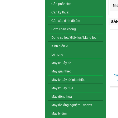
Cân phân tích
Nh
Cân kỹ thuật
Cân xác định độ ẩm
SẢ
Bơm chân không
Dụng cụ lọc/ Giấy lọc/ Màng lọc
Kính hiển vi
Lò nung
Máy khuấy từ
Máy gia nhiệt
Sà
Máy khuấy từ/ gia nhiệt
Máy khuấy đũa
Máy đồng hóa
Máy lắc ống nghiệm - Vortex
Máy ly tâm