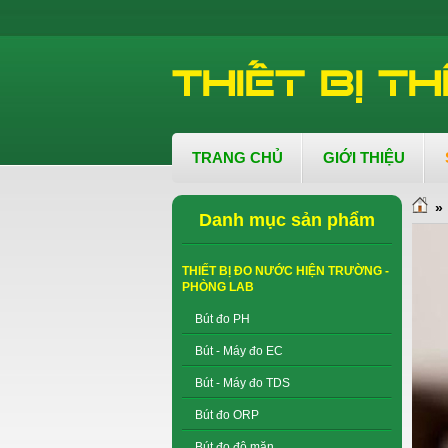
TRANG CHỦ
GIỚI THIỆU
»
Danh mục sản phẩm
THIẾT BỊ ĐO NƯỚC HIỆN TRƯỜNG -
PHÒNG LAB
Bút đo PH
Bút - Máy đo EC
Bút - Máy đo TDS
Bút đo ORP
Bút đo độ mặn