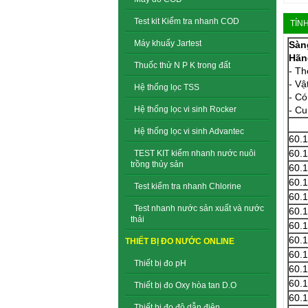
Test kit Kiểm tra nhanh COD
TÍN
Máy khuấy Jartest
Sàn
Hãn
Thuốc thử N P K trong đất
- Th
- Vậ
Hệ thống lọc TSS
- C
- Cu
Hệ thống lọc vi sinh Rocker
Hệ thống lọc vi sinh Advantec
60.
60.
TEST KIT kiểm nhanh nước nuôi
trồng thủy sản
60.
60.
Test kiểm tra nhanh Chlorine
60.
Test nhanh nước sản xuất và nước
60.
thải
60.
60.
THIẾT BỊ ĐO NƯỚC ONLINE
60.
Thiết bị đo pH
60.
60.
Thiết bị đo Oxy hòa tan D.O
60.
Thiết bị đo độ dẫn điện