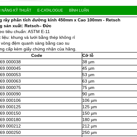
H NĂNG KỸ THUẬT
E-CATALOGUE
BÌNH LUẬN
g rây phân tích đường kính 450mm x Cao 100mm - Retsch
g sản xuất: Retsch– Đức
eo tiêu chuẩn: ASTM E-11
t liệu: khung và lưới bằng thép không rỉ
ó vòng đệm quanh sàng bằng cao su
ng cấp kèm giấy chứng nhận của hãng.
Code
Cỡ lỗ
169.000038
38 µm
169.000045
45 µm
169.000053
53 µm
169.000063
63 µm
169.000075
75 µm
169.000090
90 µm
169.000106
106 µm
169.000125
125 µm
169.000150
150 µm
169.000180
180 µm
169.000212
212 µm
169.000250
250 µm