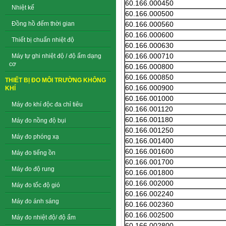
60.166.000450
Nhiệt kế
60.166.000500
60.166.000560
Đồng hồ đếm thời gian
60.166.000600
Thiết bị chuẩn nhiệt độ
60.166.000630
60.166.000710
Máy tự ghi nhiệt độ / độ ẩm dạng
cơ
60.166.000800
60.166.000850
THIẾT BỊ ĐO MÔI TRƯỜNG KHÔNG
60.166.000900
KHÍ
60.166.001000
Máy đo khí độc đa chỉ tiêu
60.166.001120
60.166.001180
Máy đo nồng độ bụi
60.166.001250
Máy đo phóng xạ
60.166.001400
60.166.001600
Máy đo tiếng ồn
60.166.001700
Máy đo độ rung
60.166.001800
60.166.002000
Máy đo tốc độ gió
60.166.002240
Máy đo ánh sáng
60.166.002360
60.166.002500
Máy đo nhiệt độ/ độ ẩm
60.166.002800