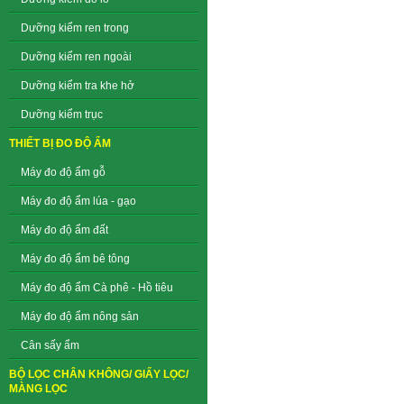
Dưỡng kiểm ren trong
Dưỡng kiểm ren ngoài
Dưỡng kiểm tra khe hở
Dưỡng kiểm trục
THIẾT BỊ ĐO ĐỘ ẨM
Máy đo độ ẩm gỗ
Máy đo độ ẩm lúa - gạo
Máy đo độ ẩm đất
Máy đo độ ẩm bê tông
Máy đo độ ẩm Cà phê - Hồ tiêu
Máy đo độ ẩm nông sản
Cân sấy ẩm
BỘ LỌC CHÂN KHÔNG/ GIẤY LỌC/
MÀNG LỌC