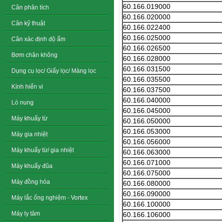
60.166.019000
Cân phân tích
60.166.020000
Cân kỹ thuật
60.166.022400
60.166.025000
Cân xác định độ ẩm
60.166.026500
Bơm chân không
60.166.028000
60.166.031500
Dụng cụ lọc/ Giấy lọc/ Màng lọc
60.166.035500
Kính hiển vi
60.166.037500
60.166.040000
Lò nung
60.166.045000
Máy khuấy từ
60.166.050000
60.166.053000
Máy gia nhiệt
60.166.056000
Máy khuấy từ/ gia nhiệt
60.166.063000
60.166.071000
Máy khuấy đũa
60.166.075000
Máy đồng hóa
60.166.080000
60.166.090000
Máy lắc ống nghiệm - Vortex
60.166.100000
Máy ly tâm
60.166.106000