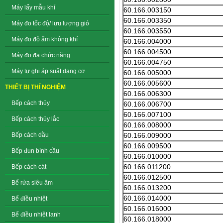
Máy lấy mẫu khí
60.166.003150
60.166.003350
Máy đo tốc độ/ lưu lượng gió
60.166.003550
Máy đo độ ẩm không khí
60.166.004000
60.166.004500
Máy đo đa chức năng
60.166.004750
Máy tự ghi áp suất dạng cơ
60.166.005000
60.166.005600
THIẾT BỊ THÍ NGHIỆM
60.166.006300
Bếp cách thủy
60.166.006700
60.166.007100
Bếp cách thủy lắc
60.166.008000
60.166.009000
Bếp cách dầu
60.166.009500
Bếp đun bình cầu
60.166.010000
60.166.011200
Bếp cách cát
60.166.012500
Bể rửa siêu âm
60.166.013200
60.166.014000
Bể điều nhiệt
60.166.016000
Bể điều nhiệt lanh
60.166.018000