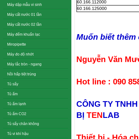
60.166.112000
Máy dập mẫu vi sinh
60.166.125000
Máy cất nước 01 lần
Máy cất nước 02 lần
Muốn biết thêm ch
Máy đếm khuẩn lạc
Miropipette
Máy đo độ nhớt
Nguyễn Văn Mườ
Máy lắc tròn - ngang
Nồi hấp tiệt trùng
Hot line : 090 85
Tủ sấy
Tủ ấm
CÔNG TY TNHH
Tủ ấm lạnh
BỊ
TEN
LAB
Tủ ấm CO2
Tủ sấy chân không
Tủ vi khí hậu
Thiết bị - Hóa c