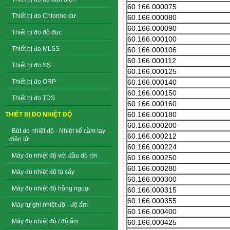
60.166.000075
Thiết bị đo Chlorine dư
60.166.000080
60.166.000090
Thiết bị đo độ đục
60.166.000100
Thiết bị đo MLSS
60.166.000106
60.166.000112
Thiết bị đo SS
60.166.000125
60.166.000140
Thiết bị đo ORP
60.166.000150
Thiết bị đo TDS
60.166.000160
60.166.000180
THIẾT BỊ ĐO NHIỆT ĐỘ
60.166.000200
Bút đo nhiệt độ - Nhiệt kế cầm tay
60.166.000212
điện tử
60.166.000224
Máy đo nhiệt độ với đầu dò rời
60.166.000250
60.166.000280
Máy đo nhiệt độ tủ sấy
60.166.000300
Máy đo nhiệt độ hồng ngoại
60.166.000315
60.166.000355
Máy tự ghi nhiệt độ - độ ẩm
60.166.000400
Máy đo nhiệt độ / độ ẩm
60.166.000425