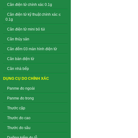
Cân điện tử chính xác 0.1g
Cân điện tử kỹ thuật chính xác ≤
0.1g
Cân điện tử mini bỏ túi
Cân thủy sản
Cân đếm 03 màn hình điện tử
Cân bàn điện tử
Cân nhà bếp
DỤNG CỤ DO CHÍNH XÁC
Panme đo ngoài
Panme đo trong
Thước cặp
Thước đo cao
Thước đo sâu
Dưỡng kiểm đo lỗ