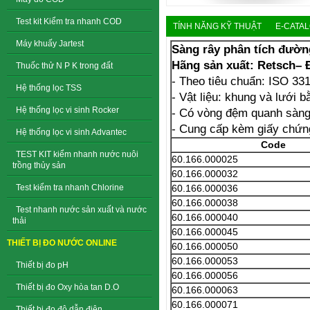
Test kit Kiểm tra nhanh COD
TÍNH NĂNG KỸ THUẬT
E-CATA
Máy khuấy Jartest
Sàng rây phân tích đườ
Hãng sản xuất: Retsch– 
Thuốc thử N P K trong đất
- Theo tiêu chuẩn: ISO 33
Hệ thống lọc TSS
- Vật liệu: khung và lưới b
Hệ thống lọc vi sinh Rocker
- Có vòng đệm quanh sàng
- Cung cấp kèm giấy chứn
Hệ thống lọc vi sinh Advantec
Code
TEST KIT kiểm nhanh nước nuôi
60.166.000025
trồng thủy sản
60.166.000032
60.166.000036
Test kiểm tra nhanh Chlorine
60.166.000038
Test nhanh nước sản xuất và nước
60.166.000040
thải
60.166.000045
THIẾT BỊ ĐO NƯỚC ONLINE
60.166.000050
60.166.000053
Thiết bị đo pH
60.166.000056
Thiết bị đo Oxy hòa tan D.O
60.166.000063
60.166.000071
Thiết bị đo độ dẫn điện