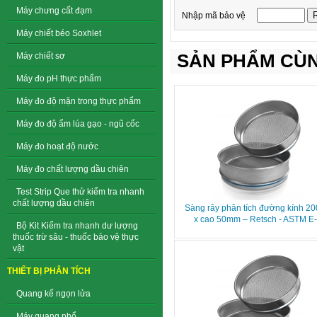
Máy chưng cất đạm
Nhập mã bảo vệ
Máy chiết béo Soxhlet
SẢN PHẨM CÙN
Máy chiết sơ
Máy đo pH thực phẩm
Máy đo độ mặn trong thực phẩm
Máy đo độ ẩm lúa gạo - ngũ cốc
Máy đo hoạt độ nước
Máy đo chất lượng dầu chiên
Test Strip Que thử kiểm tra nhanh
chất lượng dầu chiên
Sàng rây phân tích đường kính 
x cao 50mm – Retsch - ASTM E
Bộ Kit Kiểm tra nhanh dư lượng
thuốc trừ sâu - thuốc bảo vệ thực
vật
THIẾT BỊ PHÂN TÍCH
Quang kế ngọn lửa
Máy quang phổ