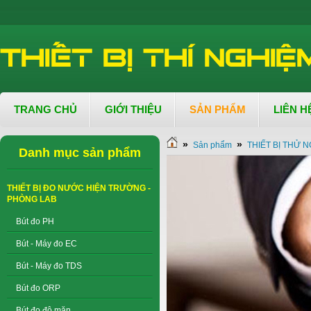
TRANG CHỦ
GIỚI THIỆU
SẢN PHẨM
LIÊN H
»
»
Sản phẩm
THIẾT BỊ THỬ N
Danh mục sản phẩm
THIẾT BỊ ĐO NƯỚC HIỆN TRƯỜNG -
PHÒNG LAB
Bút đo PH
Bút - Máy đo EC
Bút - Máy đo TDS
Bút đo ORP
Bút đo độ mặn