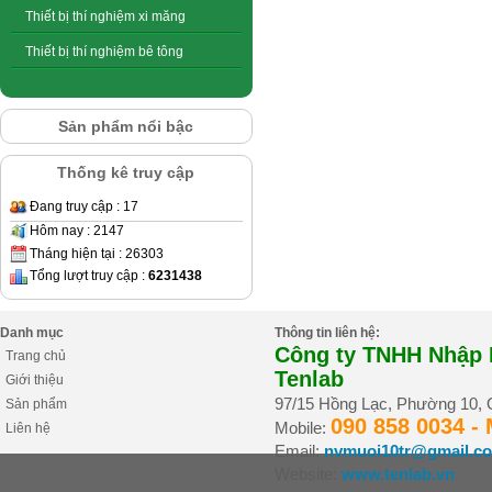
Thiết bị thí nghiệm xi măng
Thiết bị thí nghiệm bê tông
Sản phẩm nổi bậc
Thống kê truy cập
Đang truy cập : 17
Hôm nay : 2147
Tháng hiện tại : 26303
Tổng lượt truy cập :
6231438
Danh mục
Thông tin liên hệ:
Công ty TNHH Nhập K
Trang chủ
Tenlab
Giới thiệu
97/15 Hồng Lạc, Phường 10,
Sản phẩm
090 858 0034 -
Mobile:
Liên hệ
Email:
nvmuoi10tr@gmail.c
Website:
www.tenlab.vn