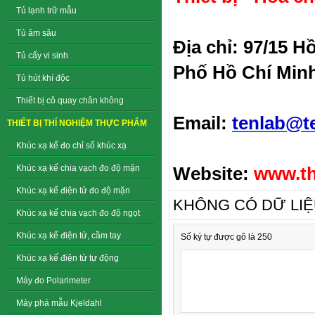
Tủ lạnh trữ mẫu
Tủ âm sâu
Địa chỉ: 97/15 
Tủ cấy vi sinh
Phố Hồ Chí Min
Tủ hút khí độc
Thiết bị cô quay chân không
Email:
tenlab@t
THIẾT BỊ THÍ NGHIỆM THỰC PHẨM
Khúc xạ kế đo chỉ số khúc xạ
Website:
www.th
Khúc xạ kế chia vạch đo độ mặn
Khúc xạ kế điện tử đo độ mặn
KHÔNG CÓ DỮ LI
Khúc xạ kế chia vạch đo độ ngọt
Khúc xạ kế điện tử, cầm tay
Số ký tự được gõ là 250
Khúc xạ kế điện tử tự động
Máy đo Polarimeter
Máy phá mẫu Kjeldahl