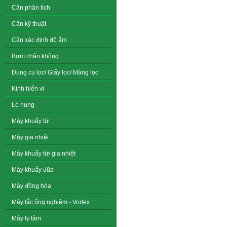
Cân phân tích
Cân kỹ thuật
Cân xác định độ ẩm
Bơm chân không
Dụng cụ lọc/ Giấy lọc/ Màng lọc
Kính hiển vi
Lò nung
Máy khuấy từ
Máy gia nhiệt
Máy khuấy từ/ gia nhiệt
Máy khuấy đũa
Máy đồng hóa
Máy lắc ống nghiệm - Vortex
Máy ly tâm