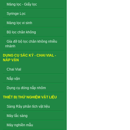
Màng lọc - Giấy lọc
Syringe Lọc
Màng lọc vi sinh
Bộ lọc chân không
Gía đỡ bộ lọc chân không nhiều
nhánh
DỤNG CỤ SẮC KÝ - CHAI VIAL -
NẮP VẶN
Chai Vial
Nắp vặn
Dụng cụ đóng nắp nhôm
THIẾT BỊ THỬ NGHIỆM VẬT LIỆU
Sàng Rây phân tích vật liệu
Máy lắc sàng
Máy nghiền mẫu