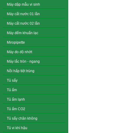
Máy dập mẫu vi sinh
Máy cất nước 01 lần
Máy cất nước 02 lần
Máy đếm khuẩn lạc
Miropipette
Máy đo độ nhớt
Máy lắc tròn - ngang
Nồi hấp tiệt trùng
Tủ sấy
Tủ ấm
Tủ ấm lạnh
Tủ ấm CO2
Tủ sấy chân không
Tủ vi khí hậu