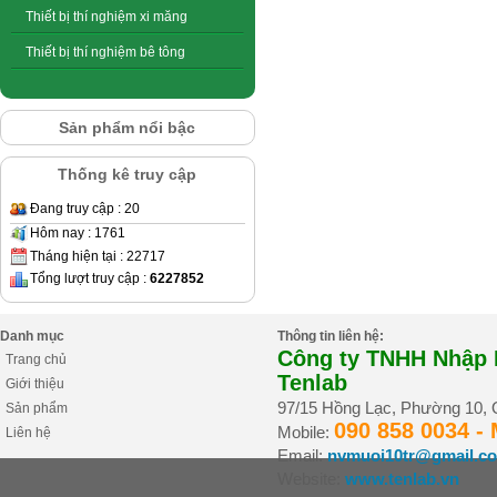
Thiết bị thí nghiệm xi măng
Thiết bị thí nghiệm bê tông
Sản phẩm nổi bậc
Thống kê truy cập
Đang truy cập : 20
Hôm nay : 1761
Tháng hiện tại : 22717
Tổng lượt truy cập :
6227852
Danh mục
Thông tin liên hệ:
Công ty TNHH Nhập K
Trang chủ
Tenlab
Giới thiệu
97/15 Hồng Lạc, Phường 10,
Sản phẩm
090 858 0034 -
Mobile:
Liên hệ
Email:
nvmuoi10tr@gmail.c
Website:
www.tenlab.vn