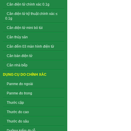
Cân điện tử chính xác 0.1g
Cân điện tử kỹ thuật chính xác ≤
0.1g
Cân điện tử mini bỏ túi
Cân thủy sản
Cân đếm 03 màn hình điện tử
Cân bàn điện tử
Cân nhà bếp
DỤNG CỤ DO CHÍNH XÁC
Panme đo ngoài
Panme đo trong
Thước cặp
Thước đo cao
Thước đo sâu
Dưỡng kiểm đo lỗ