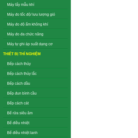
Máy lấy mẫu khí
Máy đo tốc độ/ lưu lượng gió
Máy đo độ ẩm không khí
Máy đo đa chức năng
Máy tự ghi áp suất dạng cơ
THIẾT BỊ THÍ NGHIỆM
Bếp cách thủy
Bếp cách thủy lắc
Bếp cách dầu
Bếp đun bình cầu
Bếp cách cát
Bể rửa siêu âm
Bể điều nhiệt
Bể điều nhiệt lanh