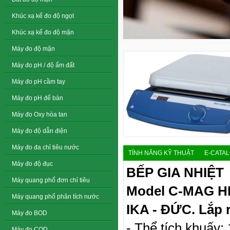
Khúc xạ kế đo độ ngọt
Khúc xạ kế đo độ mặn
Máy đo độ mặn
Máy đo pH / độ ẩm đất
Máy đo pH cầm tay
Máy đo pH để bàn
Máy đo Oxy hòa tan
Máy đo độ dẫn điện
Máy đo đa chỉ tiêu nước
TÍNH NĂNG KỸ THUẬT
E-CATA
Máy đo độ đục
BẾP GIA NHIỆT
Máy quang phổ đơn chỉ tiêu
Model C-MAG H
Máy quang phổ phân tích nước
IKA - ĐỨC. Lắp 
Máy đo BOD
- Thể tích khuấy: 1
Máy đo COD