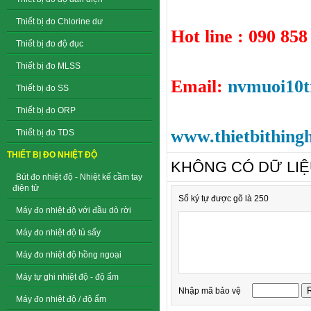
Thiết bị đo Chlorine dư
Hot line : 090 858
Thiết bị đo độ đục
Thiết bị đo MLSS
Email:
nvmuoi10
Thiết bị đo SS
Thiết bị đo ORP
www.thietbithing
Thiết bị đo TDS
THIẾT BỊ ĐO NHIỆT ĐỘ
KHÔNG CÓ DỮ LI
Bút đo nhiệt độ - Nhiệt kế cầm tay
điện tử
Số ký tự được gõ là 250
Máy đo nhiệt độ với đầu dò rời
Máy đo nhiệt độ tủ sấy
Máy đo nhiệt độ hồng ngoại
Máy tự ghi nhiệt độ - độ ẩm
Nhập mã bảo vệ
Máy đo nhiệt độ / độ ẩm