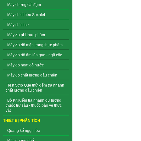
Máy chưng cất đạm
Máy chiết béo Soxhlet
Máy chiết sơ
Máy đo pH thực phẩm
Máy đo độ mặn trong thực phẩm
Máy đo độ ẩm lúa gạo - ngũ cốc
Máy đo hoạt độ nước
Máy đo chất lượng dầu chiên
Test Strip Que thử kiểm tra nhanh
chất lượng dầu chiên
Bộ Kit Kiểm tra nhanh dư lượng
thuốc trừ sâu - thuốc bảo vệ thực
vật
THIẾT BỊ PHÂN TÍCH
Quang kế ngọn lửa
Máy quang phổ