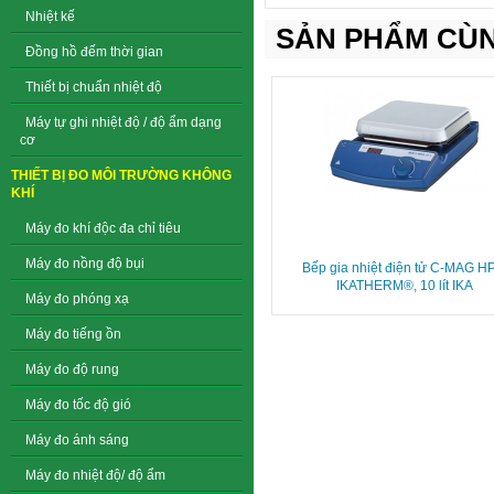
Nhiệt kế
SẢN PHẨM CÙN
Đồng hồ đếm thời gian
Thiết bị chuẩn nhiệt độ
Máy tự ghi nhiệt độ / độ ẩm dạng
cơ
THIẾT BỊ ĐO MÔI TRƯỜNG KHÔNG
KHÍ
Máy đo khí độc đa chỉ tiêu
Máy đo nồng độ bụi
Bếp gia nhiệt điện tử C-MAG H
IKATHERM®, 10 lít IKA
Máy đo phóng xạ
Máy đo tiếng ồn
Máy đo độ rung
Máy đo tốc độ gió
Máy đo ánh sáng
Máy đo nhiệt độ/ độ ẩm