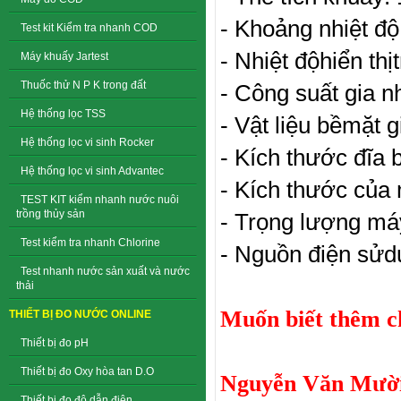
- Khoảng nhiệt độ
Test kit Kiểm tra nhanh COD
- Nhiệt độhiển th
Máy khuấy Jartest
Thuốc thử N P K trong đất
- Công suất gia n
Hệ thống lọc TSS
- Vật liệu bềmặt g
Hệ thống lọc vi sinh Rocker
- Kích thước đĩa 
Hệ thống lọc vi sinh Advantec
- Kích thước của
TEST KIT kiểm nhanh nước nuôi
trồng thủy sản
- Trọng lượng má
Test kiểm tra nhanh Chlorine
- Nguồn điện sửd
Test nhanh nước sản xuất và nước
thải
Muốn biết thêm chi
THIẾT BỊ ĐO NƯỚC ONLINE
Thiết bị đo pH
Thiết bị đo Oxy hòa tan D.O
Nguyễn Văn Mười
Thiết bị đo độ dẫn điện