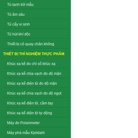
Tủ lạnh trữ mẫu
Tủ âm sâu
Tủ cấy vi sinh
Tủ hút khí độc
Thiết bị cô quay chân không
THIẾT BỊ THÍ NGHIỆM THỰC PHẨM
Khúc xạ kế đo chỉ số khúc xạ
Khúc xạ kế chia vạch đo độ mặn
Khúc xạ kế điện tử đo độ mặn
Khúc xạ kế chia vạch đo độ ngọt
Khúc xạ kế điện tử, cầm tay
Khúc xạ kế điện tử tự động
Máy đo Polarimeter
Máy phá mẫu Kjeldahl