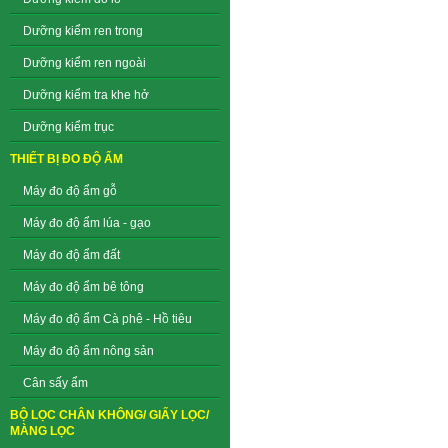
Dưỡng kiểm ren trong
Dưỡng kiểm ren ngoài
Dưỡng kiểm tra khe hở
Dưỡng kiểm trục
THIẾT BỊ ĐO ĐỘ ẨM
Máy đo độ ẩm gỗ
Máy đo độ ẩm lúa - gạo
Máy đo độ ẩm đất
Máy đo độ ẩm bê tông
Máy đo độ ẩm Cà phê - Hồ tiêu
Máy đo độ ẩm nông sản
Cân sấy ẩm
BỘ LỌC CHÂN KHÔNG/ GIẤY LỌC/
MÀNG LỌC