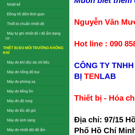
Muốn biết thêm ch
Nhiệt kế
Đồng hồ đếm thời gian
Nguyễn Văn Mườ
Thiết bị chuẩn nhiệt độ
Máy tự ghi nhiệt độ / độ ẩm dạng
cơ
Hot line : 090 85
THIẾT BỊ ĐO MÔI TRƯỜNG KHÔNG
KHÍ
Máy đo khí độc đa chỉ tiêu
CÔNG TY TNHH
Máy đo nồng độ bụi
BỊ
TEN
LAB
Máy đo phóng xạ
Máy đo tiếng ồn
Thiết bị - Hóa c
Máy đo độ rung
Máy đo tốc độ gió
Địa chỉ: 97/15 
Máy đo ánh sáng
Phố Hồ Chí Min
Máy đo nhiệt độ/ độ ẩm