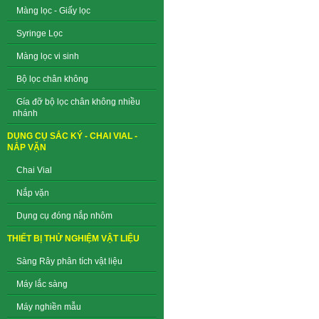
Màng lọc - Giấy lọc
Syringe Lọc
Màng lọc vi sinh
Bộ lọc chân không
Gía đỡ bộ lọc chân không nhiều
nhánh
DỤNG CỤ SẮC KÝ - CHAI VIAL -
NẮP VẶN
Chai Vial
Nắp vặn
Dụng cụ đóng nắp nhôm
THIẾT BỊ THỬ NGHIỆM VẬT LIỆU
Sàng Rây phân tích vật liệu
Máy lắc sàng
Máy nghiền mẫu