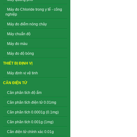
Máy đo Chloride trong y tế - công
nghiệp
Máy đo điểm nóng chảy
Máy chuẩn độ
Máy đo màu
Máy đo độ bóng
THIẾT BỊ ĐỊNH VỊ
Máy định vị vệ tinh
CÂN ĐIỆN TỬ
Cân phân tích độ ẩm
Cân phân tích điện tử 0.01mg
Cân phân tích 0.0001g (0.1mg)
Cân phân tích 0.001g (1mg)
Cân điện tử chính xác 0.01g