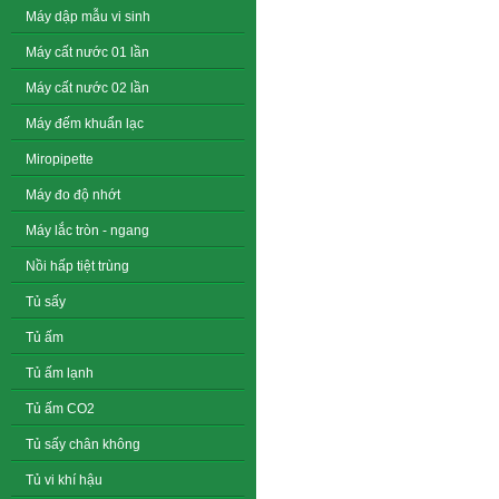
Máy dập mẫu vi sinh
Máy cất nước 01 lần
Máy cất nước 02 lần
Máy đếm khuẩn lạc
Miropipette
Máy đo độ nhớt
Máy lắc tròn - ngang
Nồi hấp tiệt trùng
Tủ sấy
Tủ ấm
Tủ ấm lạnh
Tủ ấm CO2
Tủ sấy chân không
Tủ vi khí hậu