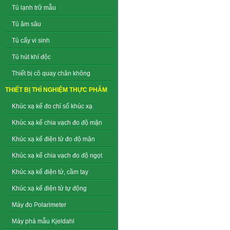
Tủ lạnh trữ mẫu
Tủ âm sâu
Tủ cấy vi sinh
Tủ hút khí độc
Thiết bị cô quay chân không
THIẾT BỊ THÍ NGHIỆM THỰC PHẨM
Khúc xạ kế đo chỉ số khúc xạ
Khúc xạ kế chia vạch đo độ mặn
Khúc xạ kế điện tử đo độ mặn
Khúc xạ kế chia vạch đo độ ngọt
Khúc xạ kế điện tử, cầm tay
Khúc xạ kế điện tử tự động
Máy đo Polarimeter
Máy phá mẫu Kjeldahl