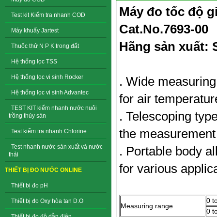
Máy đo tốc độ g
Test kit Kiểm tra nhanh COD
Cat.No.7693-00
Máy khuấy Jartest
Hãng sản xuất: 
Thuốc thử N P K trong đất
Hệ thống lọc TSS
Hệ thống lọc vi sinh Rocker
. Wide measuring 
Hệ thống lọc vi sinh Advantec
for air temperatur
TEST KIT kiểm nhanh nước nuôi
. Telescoping typ
trồng thủy sản
the measurement 
Test kiểm tra nhanh Chlorine
Test nhanh nước sản xuất và nước
. Portable body a
thải
for various applic
THIẾT BỊ ĐO NƯỚC ONLINE
Thiết bị đo pH
0 t
Thiết bị đo Oxy hòa tan D.O
Measuring range
0 t
Thiết bị đo độ dẫn điện