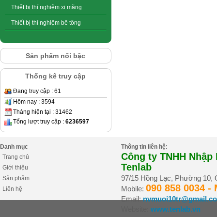
Thiết bị thí nghiệm xi măng
Thiết bị thí nghiệm bê tông
Sản phẩm nổi bậc
Thống kê truy cập
Đang truy cập : 61
Hôm nay : 3594
Tháng hiện tại : 31462
Tổng lượt truy cập :
6236597
Danh mục
Thông tin liên hệ:
Công ty TNHH Nhập K
Trang chủ
Tenlab
Giới thiệu
97/15 Hồng Lạc, Phường 10,
Sản phẩm
090 858 0034 -
Mobile:
Liên hệ
Email:
nvmuoi10tr@gmail.c
Website:
www.tenlab.vn