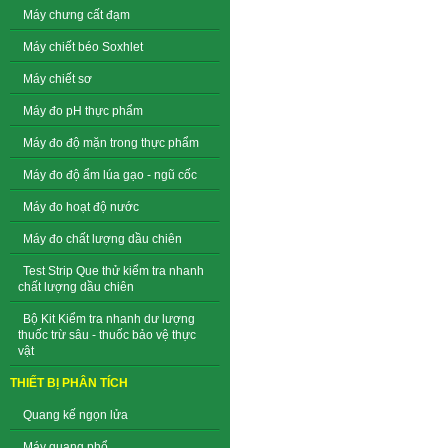
Máy chưng cất đạm
Máy chiết béo Soxhlet
Máy chiết sơ
Máy đo pH thực phẩm
Máy đo độ mặn trong thực phẩm
Máy đo độ ẩm lúa gạo - ngũ cốc
Máy đo hoạt độ nước
Máy đo chất lượng dầu chiên
Test Strip Que thử kiểm tra nhanh
chất lượng dầu chiên
Bộ Kit Kiểm tra nhanh dư lượng
thuốc trừ sâu - thuốc bảo vệ thực
vật
THIẾT BỊ PHÂN TÍCH
Quang kế ngọn lửa
Máy quang phổ