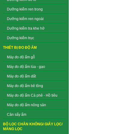
Dưỡng kiểm ren trong
Dưỡng kiểm ren ngoài
Dưỡng kiểm tra khe hở
Dưỡng kiểm trục
THIẾT BỊ ĐO ĐỘ ẨM
Máy đo độ ẩm gỗ
Máy đo độ ẩm lúa - gạo
Máy đo độ ẩm đất
Máy đo độ ẩm bê tông
Máy đo độ ẩm Cà phê - Hồ tiêu
Máy đo độ ẩm nông sản
Cân sấy ẩm
BỘ LỌC CHÂN KHÔNG/ GIẤY LỌC/
MÀNG LỌC