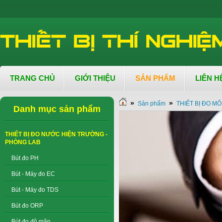
TRANG CHỦ
GIỚI THIỆU
SẢN PHẨM
LIÊN H
»
»
Sản phẩm
THIẾT BỊ ĐO M
Danh mục sản phẩm
THIẾT BỊ ĐO NƯỚC HIỆN TRƯỜNG -
PHÒNG LAB
Bút đo PH
Bút - Máy đo EC
Bút - Máy đo TDS
Bút đo ORP
Bút đo độ mặn