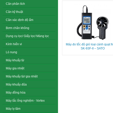
Cân phân tích
Cân kỹ thuật
Cân xác định độ ẩm
Bơm chân không
Dụng cụ lọc/ Giấy lọc/ Màng lọc
Kính hiển vi
Máy đo tốc độ gió loại cánh quạt 
SK-93F-II – SATO
Lò nung
Máy khuấy từ
Máy gia nhiệt
Máy khuấy từ/ gia nhiệt
Máy khuấy đũa
Máy đồng hóa
Máy lắc ống nghiệm - Vortex
Máy ly tâm