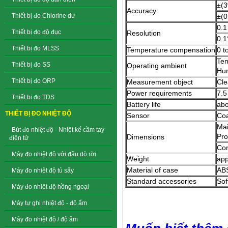
±(3
Accuracy
Thiết bị đo Chlorine dư
±(0
0.1
Thiết bị đo độ đục
Resolution
0.1
Thiết bị đo MLSS
Temperature compensation
0 t
Tem
Thiết bị đo SS
Operating ambient
Hum
Thiết bị đo ORP
Measurement object
Cle
Power requirements
7.5
Thiết bị đo TDS
Battery life
abo
THIẾT BỊ ĐO NHIỆT ĐỘ
Sensor
Coa
Mai
Bút đo nhiệt độ - Nhiệt kế cầm tay
Pro
Dimensions
điện tử
Cor
Máy đo nhiệt độ với đầu dò rời
Weight
app
Material of case
ABS
Máy đo nhiệt độ tủ sấy
Standard accessories
Sof
Máy đo nhiệt độ hồng ngoại
Máy tự ghi nhiệt độ - độ ẩm
Máy đo nhiệt độ / độ ẩm