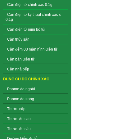
Cân điện tử chính xác 0.1g
Cân điện tử kỹ thuật chính xác ≤
0.1g
Cân điện tử mini bỏ túi
Cân thủy sản
Cân đếm 03 màn hình điện tử
Cân bàn điện tử
Cân nhà bếp
DỤNG CỤ DO CHÍNH XÁC
Panme đo ngoài
Panme đo trong
Thước cặp
Thước đo cao
Thước đo sâu
Dưỡng kiểm đo lỗ