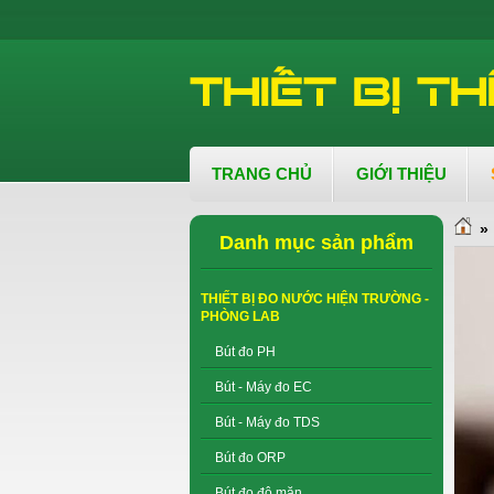
TRANG CHỦ
GIỚI THIỆU
»
Danh mục sản phẩm
THIẾT BỊ ĐO NƯỚC HIỆN TRƯỜNG -
PHÒNG LAB
Bút đo PH
Bút - Máy đo EC
Bút - Máy đo TDS
Bút đo ORP
Bút đo độ mặn