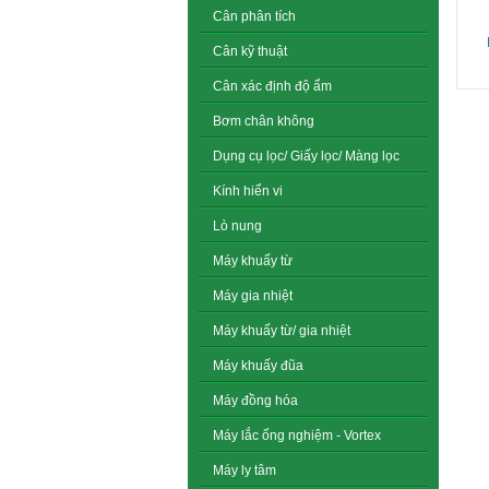
Cân phân tích
Cân kỹ thuật
Cân xác định độ ẩm
Bơm chân không
Dụng cụ lọc/ Giấy lọc/ Màng lọc
Kính hiển vi
Lò nung
Máy khuấy từ
Máy gia nhiệt
Máy khuấy từ/ gia nhiệt
Máy khuấy đũa
Máy đồng hóa
Máy lắc ống nghiệm - Vortex
Máy ly tâm