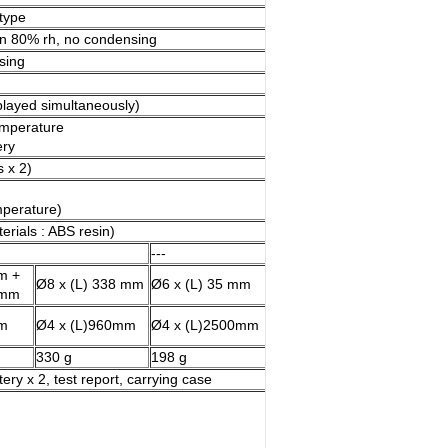
type
han 80% rh, no condensing
sing
layed simultaneously)
emperature
ery
s x 2)
mperature)
rials : ABS resin)
---
Ø18.7 x (L)130 mm
m +
Ø8 to 18.7 x
Ø8 x (L) 338 mm
Ø6 x (L) 35 mm
 mm
(L) 130 to 885 mm
Ø4 x (L) 600 to
mm
Ø4 x (L)960mm
Ø4 x (L)2500mm
1350 mm
330 g
198 g
310 g
ery x 2, test report, carrying case