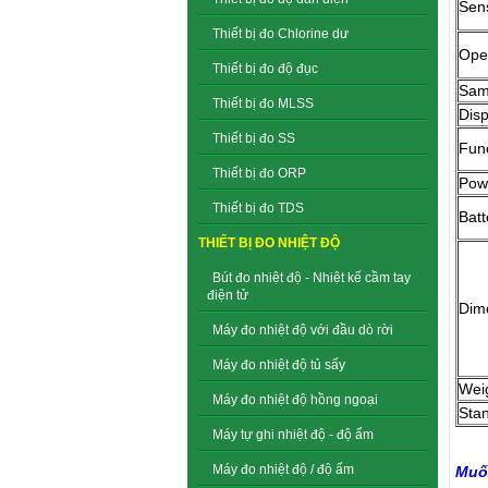
Sen
Thiết bị đo Chlorine dư
Ope
Thiết bị đo độ đục
Sam
Thiết bị đo MLSS
Disp
Thiết bị đo SS
Fun
Thiết bị đo ORP
Pow
Thiết bị đo TDS
Batt
THIẾT BỊ ĐO NHIỆT ĐỘ
Bút đo nhiệt độ - Nhiệt kế cầm tay
điện tử
Dim
Máy đo nhiệt độ với đầu dò rời
Máy đo nhiệt độ tủ sấy
Weig
Máy đo nhiệt độ hồng ngoại
Sta
Máy tự ghi nhiệt độ - độ ẩm
Máy đo nhiệt độ / độ ẩm
Muốn