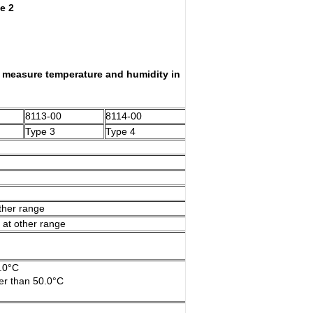
e 2
o measure temperature and humidity in
.
8113-00
8114-00
8115-00
Type 3
Type 4
Type 5
other range
 at other range
5.0°C
her than 50.0°C