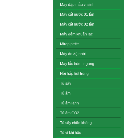
Máy dập mẫu vi sinh
Máy cất nước 01 lần
Máy cất nước 02 lần
Máy đếm khuẩn lạc
Miropipette
Máy đo độ nhớt
Máy lắc tròn - ngang
Nồi hấp tiệt trùng
Tủ sấy
Tủ ấm
Tủ ấm lạnh
Tủ ấm CO2
Tủ sấy chân không
Tủ vi khí hậu