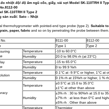
đo nhiệt độ/ độ ẩm ngũ cốc, giấy, vải sợi Model SK-110TRH II Typ
No.8112-00
l SK-110TRH II Type 2
 sản xuất: Sato – Nhật
tal thermohygrometer with pointed-end type probe (type 2).
Suitable t
grain, paper, fabric
and so on by penetrating the probe between them
 No.
8111-00
8112-00
e
Type 1
Type 2
Temperature
-10 to 60.0°C
suring
ge
Humidity
20.0 to 98.0% rh (at 23°C)
Temperature
-15 to 65.0°C
lay
ge
Humidity
0 to 99.9 %rh
Temperature
0.1°C at -9.9°C or higher, 1°C at 
lution
Humidity
0.1% rh at 15%rh or higher, 1 % rh
±0.5°C at 15.0 to 35.0°C
Temperature
±1°C at other than above
uracy
±3% rh : 30 to 90%rh at 15.0 to 3
Humidity
±7% rh : at less than 0°C and hig
±5% rh : Other than above
Temperature
Thermistor