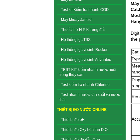
Máy 
Cat.
Test kit Kiểm tra nhanh COD
Mode
Máy khuấy Jartest
Hãng
Thuốc thử N P K trong đất
Digi
the 
Hệ thống lọc TSS
Hệ thống lọc vi sinh Rocker
Cat.
Typ
Hệ thống lọc vi sinh Advantec
Mea
TEST KIT kiểm nhanh nước nuôi
ran
trồng thủy sản
Disp
Test kiểm tra nhanh Chlorine
ran
Test nhanh nước sản xuất và nước
Reso
thải
THIẾT BỊ ĐO NƯỚC ONLINE
Acc
Thiết bị đo pH
Thiết bị đo Oxy hòa tan D.O
Thiết bị đo độ dẫn điện