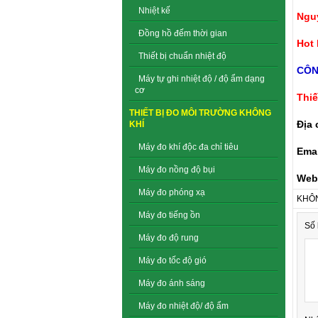
Nhiệt kế
Ngu
Đồng hồ đếm thời gian
Hot 
Thiết bị chuẩn nhiệt độ
CÔN
Máy tự ghi nhiệt độ / độ ẩm dạng
cơ
Thiế
THIẾT BỊ ĐO MÔI TRƯỜNG KHÔNG
Địa 
KHÍ
Máy đo khí độc đa chỉ tiêu
Emai
Máy đo nồng độ bụi
Web
Máy đo phóng xạ
KHÔN
Máy đo tiếng ồn
Số 
Máy đo độ rung
Máy đo tốc độ gió
Máy đo ánh sáng
Máy đo nhiệt độ/ độ ẩm