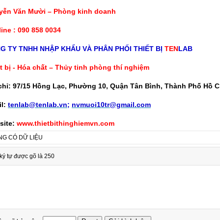
yễn Văn Mười – Phòng kinh doanh
line : 090 858 0034
G TY TNHH NHẬP KHẨU VÀ PHÂN PHỐI THIẾT BỊ
TEN
LAB
t bị - Hóa chất – Thủy tinh phòng thí nghiệm
chỉ: 97/15 Hồng Lạc, Phường 10, Quận Tân Bình, Thành Phố Hồ C
l:
tenlab@tenlab.vn
;
nvmuoi10tr@gmail.com
site:
www.thietbithinghiemvn.com
G CÓ DỮ LIỆU
ký tự được gõ là 250