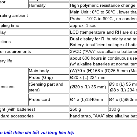
sor
Humidity
High polymeric resistance change 
Main Unit : 0°C to 50°C , lower t
rating ambient
Probe : -10°C to 60°C , no conden
pling time
approx. 1 sec.
lay
LCD (temperature and RH are disp
Dual display for R. humidity and t
ctions
Battery: insufficient voltage of batt
er requirements
3VCD ("AAA" size alkaline batterie
about 600 hours in continuous use
ery life
(w/ alkaline batteries at normal te
Main body
(W)70 x (H)168 x (D)26.5 mm (Mate
Probe (Grip)
Ø20 x (L) 224 mm
(Sensing part and
Ø9 x (L) 55 m
ensions
(Ø20 x (L) 35 mm)
stem)
Ø8 x (L) 294
Probe cord
Ø4 x (L)1340mm
Ø4 x (L)960
ht (with batteries)
260 g
330 g
ndard accessories
hand strap, "AAA" size alkaline batt
 biết thêm chi tiết vui lòng liên hệ: