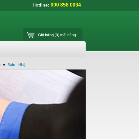
090 858 0034
Hotline:
Giỏ hàng
(0)
mặt hàng
»
m
Sato - Nhật