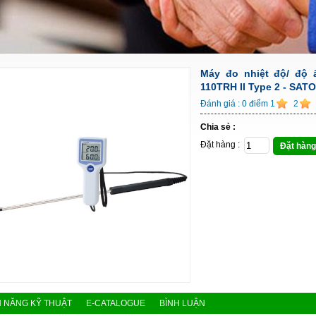
Máy đo nhiệt độ/ độ 
110TRH II Type 2 - SATO
Đánh giá :
0
điểm
1
2
Chia sẻ :
Đặt hàng :
Đặt hàng
H NĂNG KỸ THUẬT
E-CATALOGUE
BÌNH LUẬN