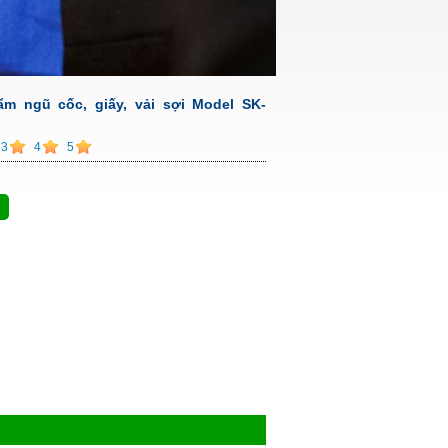
ẩm ngũ cốc, giấy, vải sợi Model SK-
3
4
5