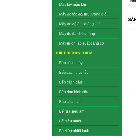
Nh
Máy lấy mẫu khí
Máy đo tốc độ/ lưu lượng gió
SẢ
Máy đo độ ẩm không khí
Máy đo đa chức năng
Máy tự ghi áp suất dạng cơ
THIẾT BỊ THÍ NGHIỆM
Bếp cách thủy
Bếp cách thủy lắc
Bếp cách dầu
Bếp đun bình cầu
Bếp cách cát
Bể rửa siêu âm
Bể điều nhiệt
Bể điều nhiệt lanh