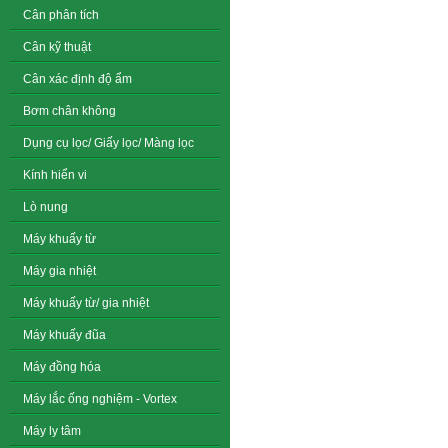
Cân phân tích
Cân kỹ thuật
Cân xác định độ ẩm
Bơm chân không
Dụng cụ lọc/ Giấy lọc/ Màng lọc
Kính hiển vi
Lò nung
Máy khuấy từ
Máy gia nhiệt
Máy khuấy từ/ gia nhiệt
Máy khuấy đũa
Máy đồng hóa
Máy lắc ống nghiệm - Vortex
Máy ly tâm