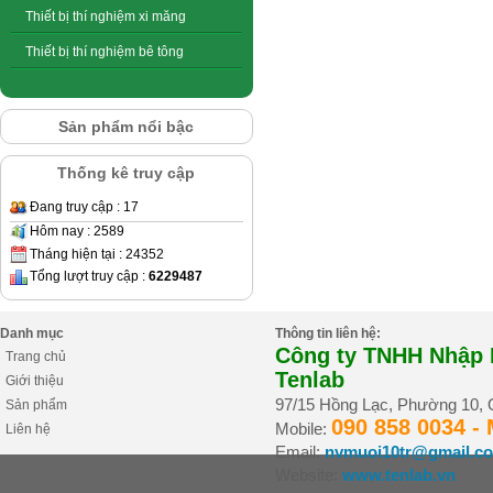
Thiết bị thí nghiệm xi măng
Thiết bị thí nghiệm bê tông
Sản phẩm nổi bậc
Thống kê truy cập
Đang truy cập : 17
Hôm nay : 2589
Tháng hiện tại : 24352
Tổng lượt truy cập :
6229487
Danh mục
Thông tin liên hệ:
Công ty TNHH Nhập K
Trang chủ
Tenlab
Giới thiệu
97/15 Hồng Lạc, Phường 10,
Sản phẩm
090 858 0034 -
Mobile:
Liên hệ
Email:
nvmuoi10tr@gmail.c
Website:
www.tenlab.vn