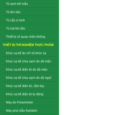
Tủ lạnh trữ mẫu
Tủ âm sâu
Tủ cấy vi sinh
Tủ hút khí độc
Thiết bị cô quay chân không
THIẾT BỊ THÍ NGHIỆM THỰC PHẨM
Khúc xạ kế đo chỉ số khúc xạ
Khúc xạ kế chia vạch đo độ mặn
Khúc xạ kế điện tử đo độ mặn
Khúc xạ kế chia vạch đo độ ngọt
Khúc xạ kế điện tử, cầm tay
Khúc xạ kế điện tử tự động
Máy đo Polarimeter
Máy phá mẫu Kjeldahl