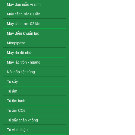
Máy dập mẫu vi sinh
Máy cất nước 01 lần
Máy cất nước 02 lần
Máy đếm khuẩn lạc
Miropipette
Máy đo độ nhớt
Máy lắc tròn - ngang
Nồi hấp tiệt trùng
Tủ sấy
Tủ ấm
Tủ ấm lạnh
Tủ ấm CO2
Tủ sấy chân không
Tủ vi khí hậu