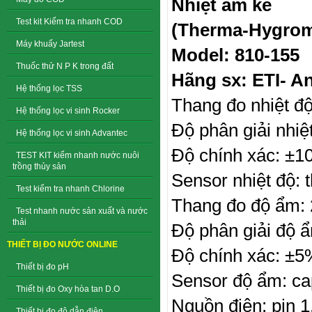
Nhiệt ẩm kế
Test kit Kiểm tra nhanh COD
(Therma-Hygrom
Máy khuấy Jartest
Model: 810-155
Thuốc thử N P K trong đất
Hãng sx: ETI- A
Hệ thống lọc TSS
Thang đo nhiệt độ
Hệ thống lọc vi sinh Rocker
Độ phân giải nhiệt
Hệ thống lọc vi sinh Advantec
Độ chính xác: ±1
TEST KIT kiểm nhanh nước nuôi
trồng thủy sản
Sensor nhiệt độ: 
Test kiểm tra nhanh Chlorine
Thang đo độ ẩm:
Test nhanh nước sản xuất và nước
thải
Độ phân giải độ
THIẾT BỊ ĐO NƯỚC ONLINE
Độ chính xác: ±
Thiết bị đo pH
Sensor độ ẩm: ca
Thiết bị đo Oxy hòa tan D.O
Nguồn điện: pin 
Thiết bị đo độ dẫn điện