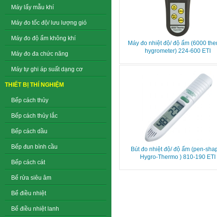
Máy lấy mẫu khí
Máy đo tốc độ/ lưu lượng gió
Máy đo độ ẩm không khí
Máy đo nhiệt độ/ độ ẩm (6000 the
hygrometer) 224-600 ETI
Máy đo đa chức năng
Máy tự ghi áp suất dạng cơ
THIẾT BỊ THÍ NGHIỆM
Bếp cách thủy
Bếp cách thủy lắc
Bếp cách dầu
Bếp đun bình cầu
Bút đo nhiệt độ/ độ ẩm (pen-sha
Hygro-Thermo ) 810-190 ETI
Bếp cách cát
Bể rửa siêu âm
Bể điều nhiệt
Bể điều nhiệt lanh