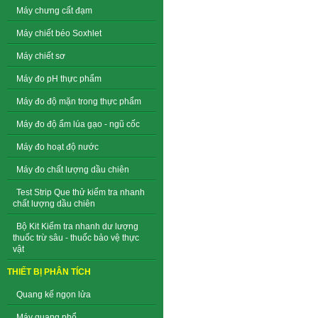
Máy chưng cất đạm
Máy chiết béo Soxhlet
Máy chiết sơ
Máy đo pH thực phẩm
Máy đo độ mặn trong thực phẩm
Máy đo độ ẩm lúa gạo - ngũ cốc
Máy đo hoạt độ nước
Máy đo chất lượng dầu chiên
Test Strip Que thử kiểm tra nhanh
chất lượng dầu chiên
Bộ Kit Kiểm tra nhanh dư lượng
thuốc trừ sâu - thuốc bảo vệ thực
vật
THIẾT BỊ PHÂN TÍCH
Quang kế ngọn lửa
Máy quang phổ