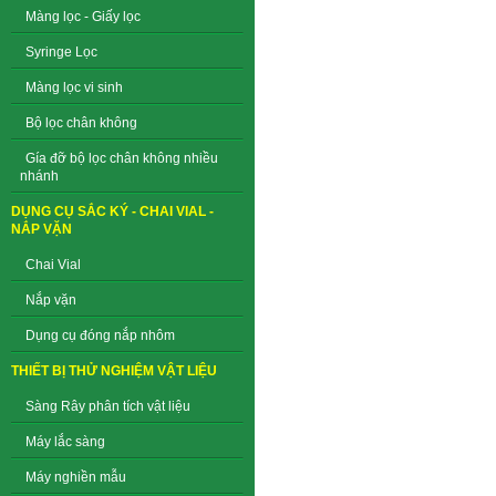
Màng lọc - Giấy lọc
Syringe Lọc
Màng lọc vi sinh
Bộ lọc chân không
Gía đỡ bộ lọc chân không nhiều
nhánh
DỤNG CỤ SẮC KÝ - CHAI VIAL -
NẮP VẶN
Chai Vial
Nắp vặn
Dụng cụ đóng nắp nhôm
THIẾT BỊ THỬ NGHIỆM VẬT LIỆU
Sàng Rây phân tích vật liệu
Máy lắc sàng
Máy nghiền mẫu