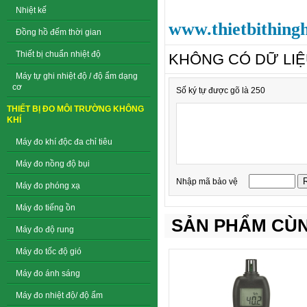
Nhiệt kế
www.thietbithing
Đồng hồ đếm thời gian
Thiết bị chuẩn nhiệt độ
KHÔNG CÓ DỮ LI
Máy tự ghi nhiệt độ / độ ẩm dạng
cơ
Số ký tự được gõ là 250
THIẾT BỊ ĐO MÔI TRƯỜNG KHÔNG
KHÍ
Máy đo khí độc đa chỉ tiêu
Máy đo nồng độ bụi
Nhập mã bảo vệ
Máy đo phóng xạ
Máy đo tiếng ồn
SẢN PHẨM CÙN
Máy đo độ rung
Máy đo tốc độ gió
Máy đo ánh sáng
Máy đo nhiệt độ/ độ ẩm