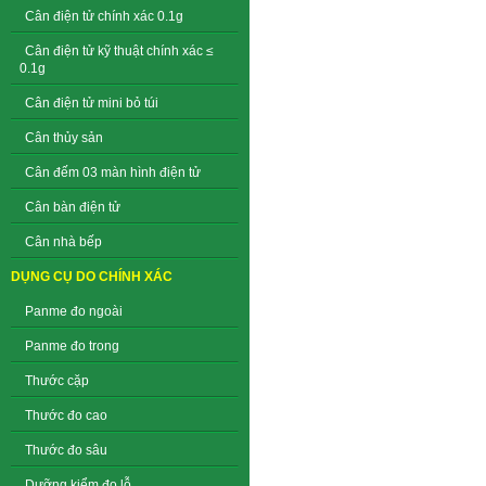
Cân điện tử chính xác 0.1g
Cân điện tử kỹ thuật chính xác ≤
0.1g
Cân điện tử mini bỏ túi
Cân thủy sản
Cân đếm 03 màn hình điện tử
Cân bàn điện tử
Cân nhà bếp
DỤNG CỤ DO CHÍNH XÁC
Panme đo ngoài
Panme đo trong
Thước cặp
Thước đo cao
Thước đo sâu
Dưỡng kiểm đo lỗ