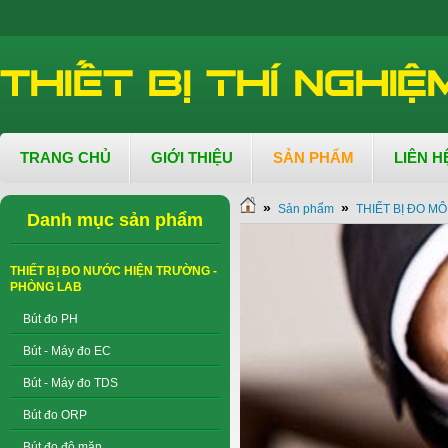
TRANG CHỦ
GIỚI THIỆU
SẢN PHẨM
LIÊN H
»
»
Sản phẩm
THIẾT BỊ ĐO M
Danh mục sản phẩm
THIẾT BỊ ĐO NƯỚC HIỆN TRƯỜNG -
PHÒNG LAB
Bút đo PH
Bút - Máy đo EC
Bút - Máy đo TDS
Bút đo ORP
Bút đo độ mặn