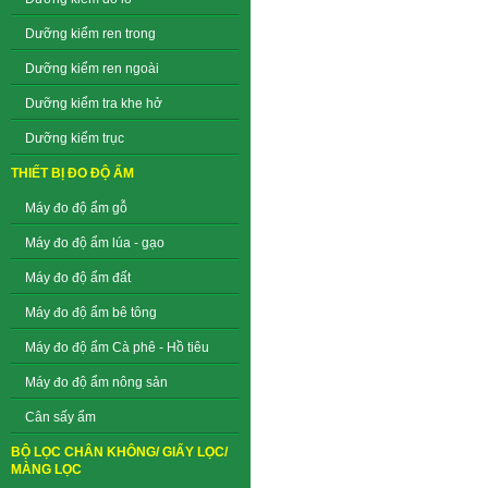
Dưỡng kiểm ren trong
Dưỡng kiểm ren ngoài
Dưỡng kiểm tra khe hở
Dưỡng kiểm trục
THIẾT BỊ ĐO ĐỘ ẨM
Máy đo độ ẩm gỗ
Máy đo độ ẩm lúa - gạo
Máy đo độ ẩm đất
Máy đo độ ẩm bê tông
Máy đo độ ẩm Cà phê - Hồ tiêu
Máy đo độ ẩm nông sản
Cân sấy ẩm
BỘ LỌC CHÂN KHÔNG/ GIẤY LỌC/
MÀNG LỌC