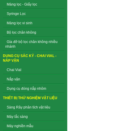
Màng lọc - Giấy lọc
Syringe Lọc
Màng lọc vi sinh
Bộ lọc chân không
Gía đỡ bộ lọc chân không nhiều
nhánh
DỤNG CỤ SẮC KÝ - CHAI VIAL -
NẮP VẶN
Chai Vial
Nắp vặn
Dụng cụ đóng nắp nhôm
THIẾT BỊ THỬ NGHIỆM VẬT LIỆU
Sàng Rây phân tích vật liệu
Máy lắc sàng
Máy nghiền mẫu