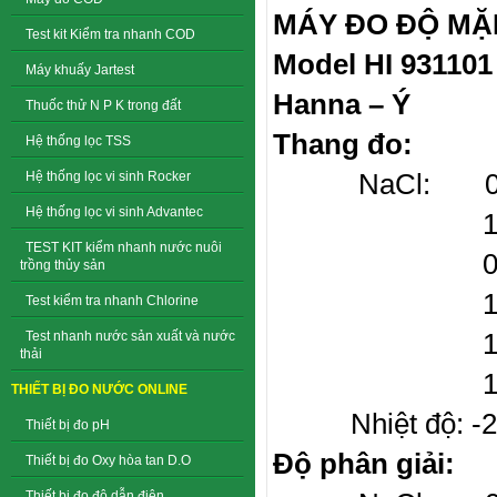
MÁY ĐO ĐỘ MẶ
Test kit Kiểm tra nhanh COD
Model HI 931101
Máy khuấy Jartest
Hanna – Ý
Thuốc thử N P K trong đất
Thang đo:
Hệ thống lọc TSS
NaCl: 0.00 
Hệ thống lọc vi sinh Rocker
Hệ thống lọc vi sinh Advantec
15.0 to 15
TEST KIT kiểm nhanh nước nuôi
0.150 to 1
trồng thủy sản
1.50 to 15
Test kiểm tra nhanh Chlorine
15.0 to 15
Test nhanh nước sản xuất và nước
thải
150 to 30
THIẾT BỊ ĐO NƯỚC ONLINE
Nhiệt độ: -20.o
Thiết bị đo pH
Độ phân giải:
Thiết bị đo Oxy hòa tan D.O
Thiết bị đo độ dẫn điện