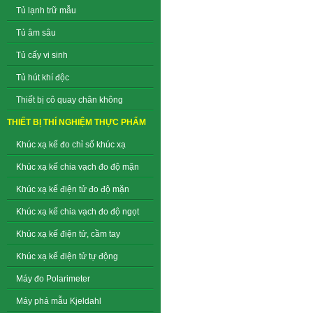
Tủ lạnh trữ mẫu
Tủ âm sâu
Tủ cấy vi sinh
Tủ hút khí độc
Thiết bị cô quay chân không
THIẾT BỊ THÍ NGHIỆM THỰC PHẨM
Khúc xạ kế đo chỉ số khúc xạ
Khúc xạ kế chia vạch đo độ mặn
Khúc xạ kế điện tử đo độ mặn
Khúc xạ kế chia vạch đo độ ngọt
Khúc xạ kế điện tử, cầm tay
Khúc xạ kế điện tử tự động
Máy đo Polarimeter
Máy phá mẫu Kjeldahl