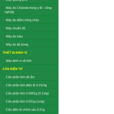
Máy đo Chloride trong y tế - công
nghiệp
Máy đo điểm nóng chảy
Máy chuẩn độ
Máy đo màu
Máy đo độ bóng
THIẾT BỊ ĐỊNH VỊ
Máy định vị vệ tinh
CÂN ĐIỆN TỬ
Cân phân tích độ ẩm
Cân phân tích điện tử 0.01mg
Cân phân tích 0.0001g (0.1mg)
Cân phân tích 0.001g (1mg)
Cân điện tử chính xác 0.01g