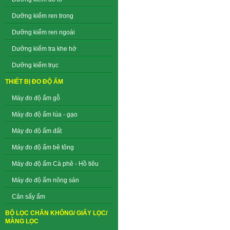
Dưỡng kiểm ren trong
Dưỡng kiểm ren ngoài
Dưỡng kiểm tra khe hở
Dưỡng kiểm trục
THIẾT BỊ ĐO ĐỘ ẨM
Máy đo độ ẩm gỗ
Máy đo độ ẩm lúa - gạo
Máy đo độ ẩm đất
Máy đo độ ẩm bê tông
Máy đo độ ẩm Cà phê - Hồ tiêu
Máy đo độ ẩm nông sản
Cân sấy ẩm
BỘ LỌC CHÂN KHÔNG/ GIẤY LỌC/
MÀNG LỌC