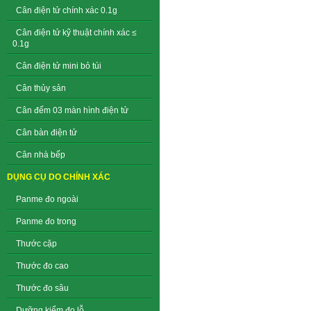
Cân điện tử chính xác 0.1g
Cân điện tử kỹ thuật chính xác ≤
0.1g
Cân điện tử mini bỏ túi
Cân thủy sản
Cân đếm 03 màn hình điện tử
Cân bàn điện tử
Cân nhà bếp
DỤNG CỤ DO CHÍNH XÁC
Panme đo ngoài
Panme đo trong
Thước cặp
Thước đo cao
Thước đo sâu
Dưỡng kiểm đo lỗ