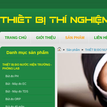
TRANG CHỦ
GIỚI THIỆU
SẢN PHẨM
LIÊN H
»
»
Sản phẩm
THIẾT BỊ ĐO N
Danh mục sản phẩm
THIẾT BỊ ĐO NƯỚC HIỆN TRƯỜNG -
PHÒNG LAB
Bút đo PH
Bút - Máy đo EC
Bút - Máy đo TDS
Bút đo ORP
Bút đo độ mặn