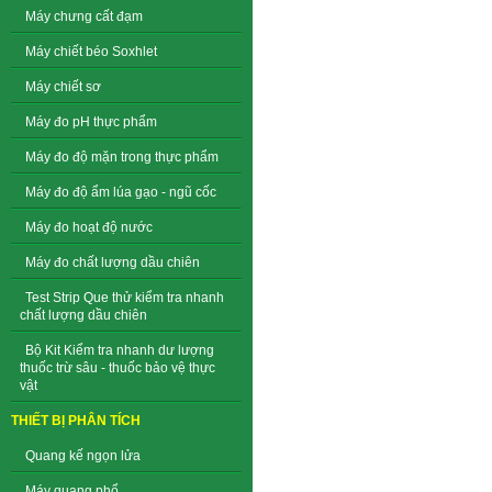
Máy chưng cất đạm
Máy chiết béo Soxhlet
Máy chiết sơ
Máy đo pH thực phẩm
Máy đo độ mặn trong thực phẩm
Máy đo độ ẩm lúa gạo - ngũ cốc
Máy đo hoạt độ nước
Máy đo chất lượng dầu chiên
Test Strip Que thử kiểm tra nhanh
chất lượng dầu chiên
Bộ Kit Kiểm tra nhanh dư lượng
thuốc trừ sâu - thuốc bảo vệ thực
vật
THIẾT BỊ PHÂN TÍCH
Quang kế ngọn lửa
Máy quang phổ