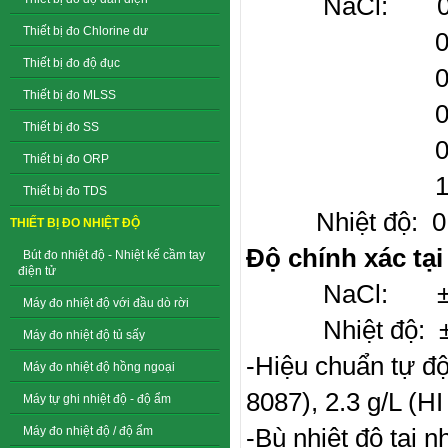
NaCl: 0.0
Thiết bị đo Chlorine dư
0.1 mg
Thiết bị đo độ đục
0.001 g
Thiết bị đo MLSS
0.01 g/
Thiết bị đo SS
0.1 g/L
Thiết bị đo ORP
1 g/L 
Thiết bị đo TDS
Nhiệt độ: 0.1
THIẾT BỊ ĐO NHIỆT ĐỘ
Độ chính xác tại
Bút đo nhiệt độ - Nhiệt kế cầm tay
điện tử
NaCl: ±0.05 p
Máy đo nhiệt độ với đầu dò rời
Nhiệt độ: ±0.
Máy đo nhiệt độ tủ sấy
-Hiệu chuẩn tự độ
Máy đo nhiệt độ hồng ngoại
8087), 2.3 g/L (H
Máy tự ghi nhiệt độ - độ ẩm
-Bù nhiệt độ tại n
Máy đo nhiệt độ / độ ẩm