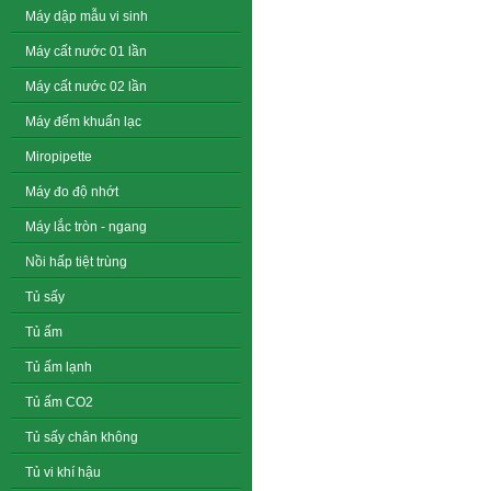
Máy dập mẫu vi sinh
Máy cất nước 01 lần
Máy cất nước 02 lần
Máy đếm khuẩn lạc
Miropipette
Máy đo độ nhớt
Máy lắc tròn - ngang
Nồi hấp tiệt trùng
Tủ sấy
Tủ ấm
Tủ ấm lạnh
Tủ ấm CO2
Tủ sấy chân không
Tủ vi khí hậu