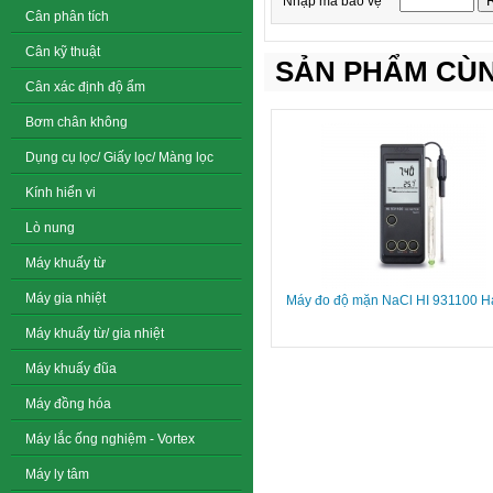
Nhập mã bảo vệ
Cân phân tích
Cân kỹ thuật
SẢN PHẨM CÙN
Cân xác định độ ẩm
Bơm chân không
Dụng cụ lọc/ Giấy lọc/ Màng lọc
Kính hiển vi
Lò nung
Máy khuấy từ
Máy gia nhiệt
Máy đo độ mặn NaCl HI 931100 
Máy khuấy từ/ gia nhiệt
Máy khuấy đũa
Máy đồng hóa
Máy lắc ống nghiệm - Vortex
Máy ly tâm