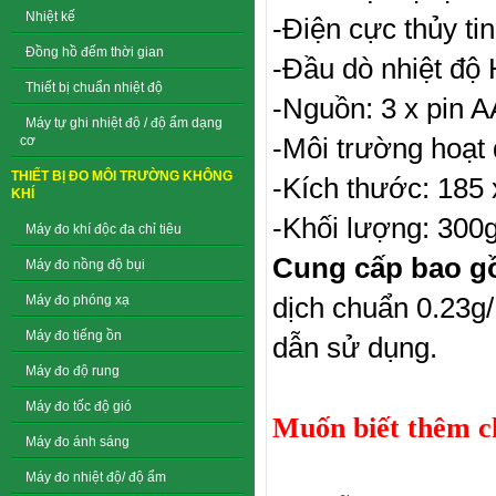
Nhiệt kế
-Điện cực thủy t
Đồng hồ đếm thời gian
-Đầu dò nhiệt độ 
Thiết bị chuẩn nhiệt độ
-Nguồn: 3 x pin A
Máy tự ghi nhiệt độ / độ ẩm dạng
-Môi trường hoạt
cơ
THIẾT BỊ ĐO MÔI TRƯỜNG KHÔNG
-Kích thước: 185 x
KHÍ
-Khối lượng: 300
Máy đo khí độc đa chỉ tiêu
Cung cấp bao g
Máy đo nồng độ bụi
dịch chuẩn 0.23g/
Máy đo phóng xạ
Máy đo tiếng ồn
dẫn sử dụng.
Máy đo độ rung
Máy đo tốc độ gió
Muốn biết thêm chi
Máy đo ánh sáng
Máy đo nhiệt độ/ độ ẩm