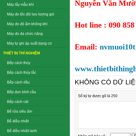
Nguyễn Văn Mười
Máy lấy mẫu khí
Máy đo tốc độ/ lưu lượng gió
Hot line : 090 858
Máy đo độ ẩm không khí
Máy đo đa chức năng
Máy tự ghi áp suất dạng cơ
Email:
nvmuoi10
THIẾT BỊ THÍ NGHIỆM
Bếp cách thủy
www.thietbithing
Bếp cách thủy lắc
KHÔNG CÓ DỮ LI
Bếp cách dầu
Bếp đun bình cầu
Số ký tự được gõ là 250
Bếp cách cát
Bể rửa siêu âm
Bể điều nhiệt
Bể điều nhiệt lanh