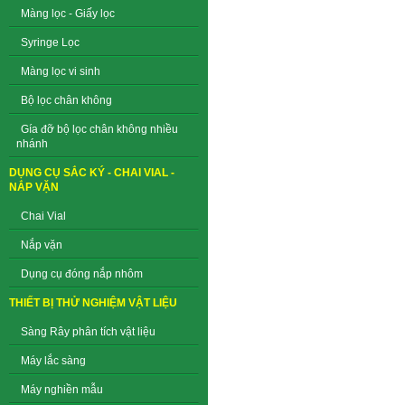
Màng lọc - Giấy lọc
Syringe Lọc
Màng lọc vi sinh
Bộ lọc chân không
Gía đỡ bộ lọc chân không nhiều
nhánh
DỤNG CỤ SẮC KÝ - CHAI VIAL -
NẮP VẶN
Chai Vial
Nắp vặn
Dụng cụ đóng nắp nhôm
THIẾT BỊ THỬ NGHIỆM VẬT LIỆU
Sàng Rây phân tích vật liệu
Máy lắc sàng
Máy nghiền mẫu