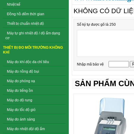
Nhiệt kế
KHÔNG CÓ DỮ LI
Đồng hồ đếm thời gian
Thiết bị chuẩn nhiệt độ
Số ký tự được gõ là 250
Máy tự ghi nhiệt độ / độ ẩm dạng
cơ
THIẾT BỊ ĐO MÔI TRƯỜNG KHÔNG
KHÍ
Máy đo khí độc đa chỉ tiêu
Nhập mã bảo vệ
Máy đo nồng độ bụi
Máy đo phóng xạ
SẢN PHẨM CÙN
Máy đo tiếng ồn
Máy đo độ rung
Máy đo tốc độ gió
Máy đo ánh sáng
Máy đo nhiệt độ/ độ ẩm