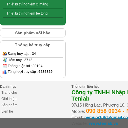
Thiết bị thí nghiệm xi măng
Thiết bị thí nghiệm bê tông
Sản phẩm nổi bậc
Thống kê truy cập
Đang truy cập : 34
Hôm nay : 3712
Tháng hiện tại : 30194
Tổng lượt truy cập :
6235329
Danh mục
Thông tin liên hệ:
Công ty TNHH Nhập K
Trang chủ
Tenlab
Giới thiệu
97/15 Hồng Lạc, Phường 10,
Sản phẩm
090 858 0034 -
Mobile:
Liên hệ
Email:
nvmuoi10tr@gmail.c
Website:
www.tenlab.vn