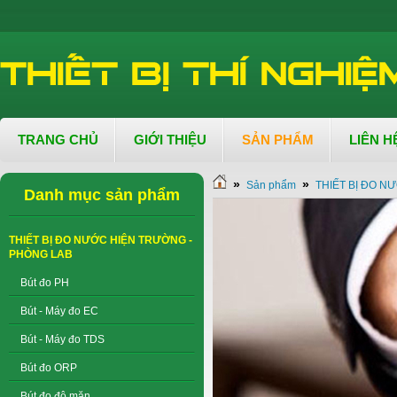
TRANG CHỦ
GIỚI THIỆU
SẢN PHẨM
LIÊN H
»
»
Sản phẩm
THIẾT BỊ ĐO N
Danh mục sản phẩm
THIẾT BỊ ĐO NƯỚC HIỆN TRƯỜNG -
PHÒNG LAB
Bút đo PH
Bút - Máy đo EC
Bút - Máy đo TDS
Bút đo ORP
Bút đo độ mặn