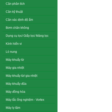
Cân phân tích
Cân kỹ thuật
Cân xác định độ ẩm
Bơm chân không
Dụng cụ lọc/ Giấy lọc/ Màng lọc
Kính hiển vi
Lò nung
Máy khuấy từ
Máy gia nhiệt
Máy khuấy từ/ gia nhiệt
Máy khuấy đũa
Máy đồng hóa
Máy lắc ống nghiệm - Vortex
Máy ly tâm