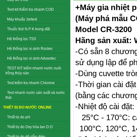
+Máy gia nhiệt 
Test kit Kiểm tra nhanh COD
(Máy phá mẫu 
Máy khuấy Jartest
Model CR-3200
Thuốc thử N P K trong đất
Hãng sản xuất:
Hệ thống lọc TSS
Hệ thống lọc vi sinh Rocker
-Có sẵn 8 chương
Hệ thống lọc vi sinh Advantec
sử dụng lập để ph
TEST KIT kiểm nhanh nước nuôi
-Dùng cuvette tr
trồng thủy sản
-Thời gian cài đặ
Test kiểm tra nhanh Chlorine
Test nhanh nước sản xuất và nước
(bằng các chương 
thải
-Nhiệt độ cài đặt:
THIẾT BỊ ĐO NƯỚC ONLINE
25°C - 170°C: cà
Thiết bị đo pH
100°C, 120°C, 14
Thiết bị đo Oxy hòa tan D.O
Thiết bị đo độ dẫn điện