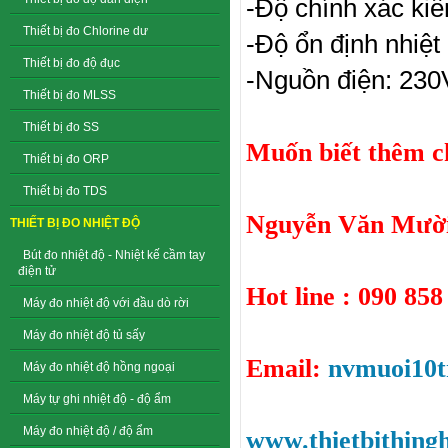
-Độ chính xác kiể
Thiết bị đo Chlorine dư
-Độ ổn định nhiệt
Thiết bị đo độ đục
-Nguồn điện: 23
Thiết bị đo MLSS
Thiết bị đo SS
Muốn biết thêm chi
Thiết bị đo ORP
Thiết bị đo TDS
Nguyễn Văn Mười
THIẾT BỊ ĐO NHIỆT ĐỘ
Bút đo nhiệt độ - Nhiệt kế cầm tay
điện tử
Hot line : 090 858
Máy đo nhiệt độ với đầu dò rời
Máy đo nhiệt độ tủ sấy
Email:
nvmuoi10
Máy đo nhiệt độ hồng ngoại
Máy tự ghi nhiệt độ - độ ẩm
Máy đo nhiệt độ / độ ẩm
www.thietbithing