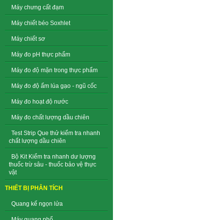
Máy chưng cất đạm
Máy chiết béo Soxhlet
Máy chiết sơ
Máy đo pH thực phẩm
Máy đo độ mặn trong thực phẩm
Máy đo độ ẩm lúa gạo - ngũ cốc
Máy đo hoạt độ nước
Máy đo chất lượng dầu chiên
Test Strip Que thử kiểm tra nhanh
chất lượng dầu chiên
Bộ Kit Kiểm tra nhanh dư lượng
thuốc trừ sâu - thuốc bảo vệ thực
vật
THIẾT BỊ PHÂN TÍCH
Quang kế ngọn lửa
Máy quang phổ