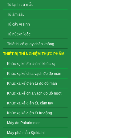
Tủ lạnh trữ mẫu
Tủ âm sâu
Tủ cấy vi sinh
Tủ hút khí độc
Thiết bị cô quay chân không
THIẾT BỊ THÍ NGHIỆM THỰC PHẨM
Khúc xạ kế đo chỉ số khúc xạ
Khúc xạ kế chia vạch đo độ mặn
Khúc xạ kế điện tử đo độ mặn
Khúc xạ kế chia vạch đo độ ngọt
Khúc xạ kế điện tử, cầm tay
Khúc xạ kế điện tử tự động
Máy đo Polarimeter
Máy phá mẫu Kjeldahl