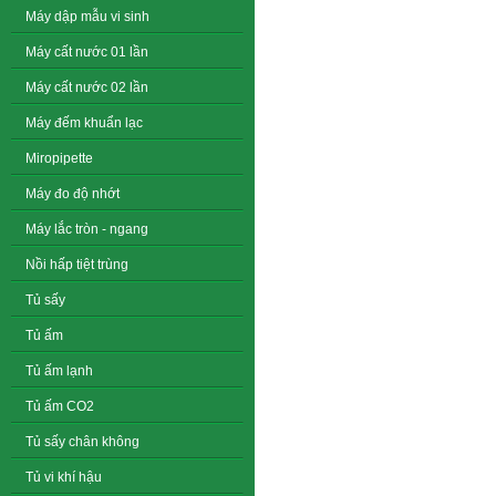
Máy dập mẫu vi sinh
Máy cất nước 01 lần
Máy cất nước 02 lần
Máy đếm khuẩn lạc
Miropipette
Máy đo độ nhớt
Máy lắc tròn - ngang
Nồi hấp tiệt trùng
Tủ sấy
Tủ ấm
Tủ ấm lạnh
Tủ ấm CO2
Tủ sấy chân không
Tủ vi khí hậu