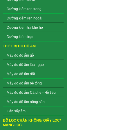
Dưỡng kiểm ren trong
Dưỡng kiểm ren ngoài
Dưỡng kiểm tra khe hở
Dưỡng kiểm trục
THIẾT BỊ ĐO ĐỘ ẨM
Máy đo độ ẩm gỗ
Máy đo độ ẩm lúa - gạo
Máy đo độ ẩm đất
Máy đo độ ẩm bê tông
Máy đo độ ẩm Cà phê - Hồ tiêu
Máy đo độ ẩm nông sản
Cân sấy ẩm
BỘ LỌC CHÂN KHÔNG/ GIẤY LỌC/
MÀNG LỌC