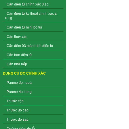
Cân điện tử chính xác 0.1g
Cân điện tử kỹ thuật chính xác ≤
0.1g
Cân điện tử mini bỏ túi
Cân thủy sản
Cân đếm 03 màn hình điện tử
Cân bàn điện tử
Cân nhà bếp
DỤNG CỤ DO CHÍNH XÁC
Panme đo ngoài
Panme đo trong
Thước cặp
Thước đo cao
Thước đo sâu
Dưỡng kiểm đo lỗ