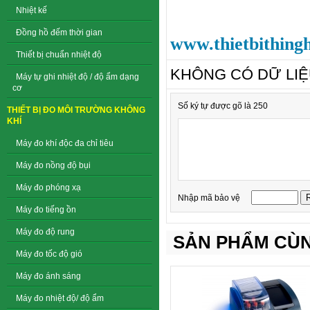
Nhiệt kế
Đồng hồ đếm thời gian
www.thietbithing
Thiết bị chuẩn nhiệt độ
KHÔNG CÓ DỮ LI
Máy tự ghi nhiệt độ / độ ẩm dạng
cơ
Số ký tự được gõ là 250
THIẾT BỊ ĐO MÔI TRƯỜNG KHÔNG
KHÍ
Máy đo khí độc đa chỉ tiêu
Máy đo nồng độ bụi
Máy đo phóng xạ
Nhập mã bảo vệ
Máy đo tiếng ồn
Máy đo độ rung
SẢN PHẨM CÙN
Máy đo tốc độ gió
Máy đo ánh sáng
Máy đo nhiệt độ/ độ ẩm