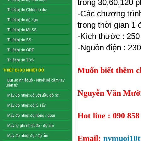
trong 30,60,120 p
Thiết bị đo Chlorine dư
-Các chương trìn
Thiết bị đo độ đục
trong thời gian 1
Thiết bị đo MLSS
-Kích thước : 25
Thiết bị đo SS
-Nguồn điện : 23
Thiết bị đo ORP
Thiết bị đo TDS
Muốn biết thêm chi
THIẾT BỊ ĐO NHIỆT ĐỘ
Bút đo nhiệt độ - Nhiệt kế cầm tay
điện tử
Nguyễn Văn Mười
Máy đo nhiệt độ với đầu dò rời
Máy đo nhiệt độ tủ sấy
Hot line : 090 858
Máy đo nhiệt độ hồng ngoại
Máy tự ghi nhiệt độ - độ ẩm
Máy đo nhiệt độ / độ ẩm
Email:
nvmuoi10