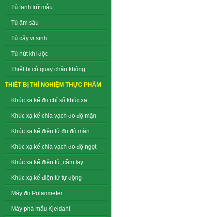
Tủ lạnh trữ mẫu
Tủ âm sâu
Tủ cấy vi sinh
Tủ hút khí độc
Thiết bị cô quay chân không
THIẾT BỊ THÍ NGHIỆM THỰC PHẨM
Khúc xạ kế đo chỉ số khúc xạ
Khúc xạ kế chia vạch đo độ mặn
Khúc xạ kế điện tử đo độ mặn
Khúc xạ kế chia vạch đo độ ngọt
Khúc xạ kế điện tử, cầm tay
Khúc xạ kế điện tử tự động
Máy đo Polarimeter
Máy phá mẫu Kjeldahl