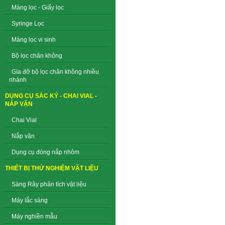
Màng lọc - Giấy lọc
Syringe Lọc
Màng lọc vi sinh
Bộ lọc chân không
Gía đỡ bộ lọc chân không nhiều
nhánh
DỤNG CỤ SẮC KÝ - CHAI VIAL -
NẮP VẶN
Chai Vial
Nắp vặn
Dụng cụ đóng nắp nhôm
THIẾT BỊ THỬ NGHIỆM VẬT LIỆU
Sàng Rây phân tích vật liệu
Máy lắc sàng
Máy nghiền mẫu