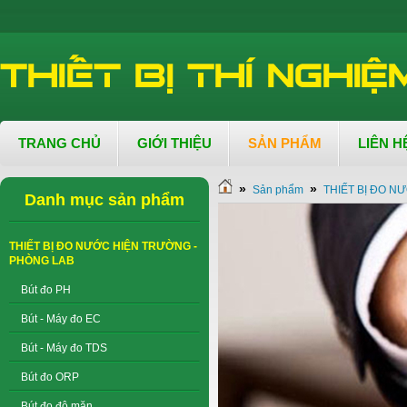
TRANG CHỦ
GIỚI THIỆU
SẢN PHẨM
LIÊN H
»
»
Sản phẩm
THIẾT BỊ ĐO N
Danh mục sản phẩm
THIẾT BỊ ĐO NƯỚC HIỆN TRƯỜNG -
PHÒNG LAB
Bút đo PH
Bút - Máy đo EC
Bút - Máy đo TDS
Bút đo ORP
Bút đo độ mặn