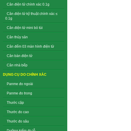
Cân điện tử chính xác 0.1g
Cân điện tử kỹ thuật chính xác ≤
0.1g
Cân điện tử mini bỏ túi
Cân thủy sản
Cân đếm 03 màn hình điện tử
Cân bàn điện tử
Cân nhà bếp
DỤNG CỤ DO CHÍNH XÁC
Panme đo ngoài
Panme đo trong
Thước cặp
Thước đo cao
Thước đo sâu
Dưỡng kiểm đo lỗ