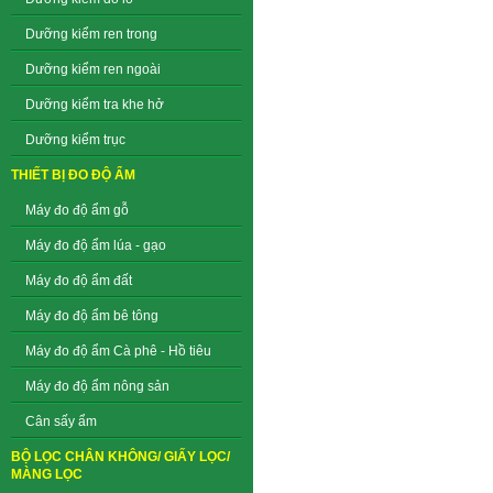
Dưỡng kiểm ren trong
Dưỡng kiểm ren ngoài
Dưỡng kiểm tra khe hở
Dưỡng kiểm trục
THIẾT BỊ ĐO ĐỘ ẨM
Máy đo độ ẩm gỗ
Máy đo độ ẩm lúa - gạo
Máy đo độ ẩm đất
Máy đo độ ẩm bê tông
Máy đo độ ẩm Cà phê - Hồ tiêu
Máy đo độ ẩm nông sản
Cân sấy ẩm
BỘ LỌC CHÂN KHÔNG/ GIẤY LỌC/
MÀNG LỌC