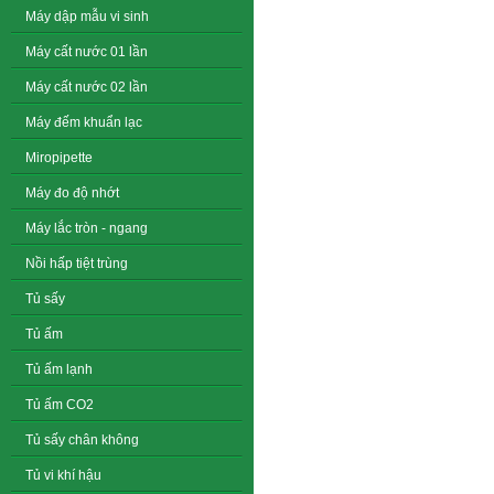
Máy dập mẫu vi sinh
Máy cất nước 01 lần
Máy cất nước 02 lần
Máy đếm khuẩn lạc
Miropipette
Máy đo độ nhớt
Máy lắc tròn - ngang
Nồi hấp tiệt trùng
Tủ sấy
Tủ ấm
Tủ ấm lạnh
Tủ ấm CO2
Tủ sấy chân không
Tủ vi khí hậu