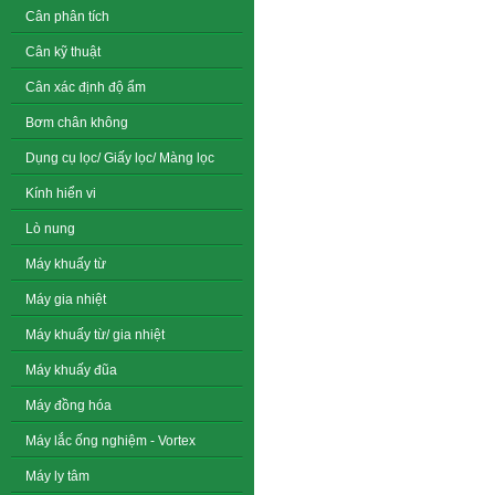
Cân phân tích
Cân kỹ thuật
Cân xác định độ ẩm
Bơm chân không
Dụng cụ lọc/ Giấy lọc/ Màng lọc
Kính hiển vi
Lò nung
Máy khuấy từ
Máy gia nhiệt
Máy khuấy từ/ gia nhiệt
Máy khuấy đũa
Máy đồng hóa
Máy lắc ống nghiệm - Vortex
Máy ly tâm