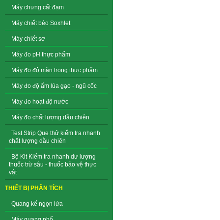
Máy chưng cất đạm
Máy chiết béo Soxhlet
Máy chiết sơ
Máy đo pH thực phẩm
Máy đo độ mặn trong thực phẩm
Máy đo độ ẩm lúa gạo - ngũ cốc
Máy đo hoạt độ nước
Máy đo chất lượng dầu chiên
Test Strip Que thử kiểm tra nhanh
chất lượng dầu chiên
Bộ Kit Kiểm tra nhanh dư lượng
thuốc trừ sâu - thuốc bảo vệ thực
vật
THIẾT BỊ PHÂN TÍCH
Quang kế ngọn lửa
Máy quang phổ