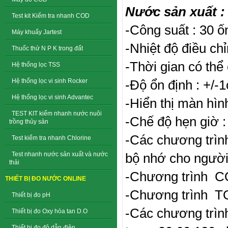
Nước sản xuất :
Test kit Kiểm tra nhanh COD
-Công suất : 30
Máy khuấy Jartest
-Nhiệt độ điều chỉ
Thuốc thử N P K trong đất
-Thời gian có thể 
Hệ thống lọc TSS
-Độ ổn định : +/-
Hệ thống lọc vi sinh Rocker
Hệ thống lọc vi sinh Advantec
-Hiển thị màn hình
TEST KIT kiểm nhanh nước nuôi
-Chế độ hẹn giờ :
trồng thủy sản
-Các chương trìn
Test kiểm tra nhanh Chlorine
bộ nhớ cho người
Test nhanh nước sản xuất và nước
thải
-Chương trình CO
THIẾT BỊ ĐO NƯỚC ONLINE
-Chương trình TO
Thiết bị đo pH
-Các chương trìn
Thiết bị đo Oxy hòa tan D.O
Thiết bị đo độ dẫn điện