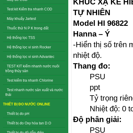
KHÚC XẠ KẾ HI
Test kit Kiểm tra nhanh COD
TỰ NHIÊN
Máy khuấy Jartest
Model HI 96822
Thuốc thử N P K trong đất
Hanna – Ý
Hệ thống lọc TSS
-Hiển thị số trên
Hệ thống lọc vi sinh Rocker
nhiệt độ.
Hệ thống lọc vi sinh Advantec
Thang đo:
TEST KIT kiểm nhanh nước nuôi
trồng thủy sản
PSU : 
Test kiểm tra nhanh Chlorine
ppt : 
Test nhanh nước sản xuất và nước
thải
Tỷ trọng riêng 
THIẾT BỊ ĐO NƯỚC ONLINE
Nhiệt độ: 0 to 
Thiết bị đo pH
Độ phân giải:
Thiết bị đo Oxy hòa tan D.O
PSU 
Thiết bị đo độ dẫn điện