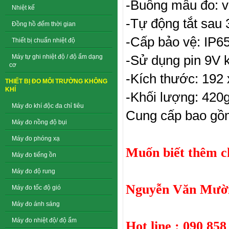
-Buồng mẫu đo: vò
Nhiệt kế
-Tự động tắt sau
Đồng hồ đếm thời gian
-Cấp bảo vệ: IP6
Thiết bị chuẩn nhiệt độ
-Sử dụng pin 9V k
Máy tự ghi nhiệt độ / độ ẩm dạng
cơ
-Kích thước: 192
THIẾT BỊ ĐO MÔI TRƯỜNG KHÔNG
KHÍ
-Khối lượng: 420
Máy đo khí độc đa chỉ tiêu
Cung cấp bao gồ
Máy đo nồng độ bụi
Máy đo phóng xạ
Muốn biết thêm chi
Máy đo tiếng ồn
Máy đo độ rung
Nguyễn Văn Mười
Máy đo tốc độ gió
Máy đo ánh sáng
Máy đo nhiệt độ/ độ ẩm
Hot line : 090 858