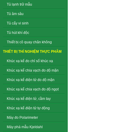
Tủ lạnh trữ mẫu
Tủ âm sâu
Tủ cấy vi sinh
Tủ hút khí độc
Thiết bị cô quay chân không
THIẾT BỊ THÍ NGHIỆM THỰC PHẨM
Khúc xạ kế đo chỉ số khúc xạ
Khúc xạ kế chia vạch đo độ mặn
Khúc xạ kế điện tử đo độ mặn
Khúc xạ kế chia vạch đo độ ngọt
Khúc xạ kế điện tử, cầm tay
Khúc xạ kế điện tử tự động
Máy đo Polarimeter
Máy phá mẫu Kjeldahl