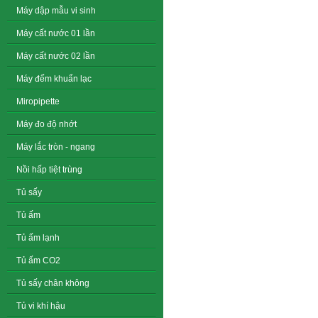
Máy dập mẫu vi sinh
Máy cất nước 01 lần
Máy cất nước 02 lần
Máy đếm khuẩn lạc
Miropipette
Máy đo độ nhớt
Máy lắc tròn - ngang
Nồi hấp tiệt trùng
Tủ sấy
Tủ ấm
Tủ ấm lạnh
Tủ ấm CO2
Tủ sấy chân không
Tủ vi khí hậu