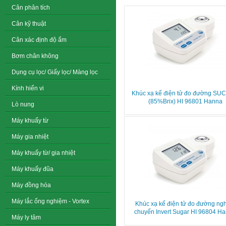
Cân phân tích
Cân kỹ thuật
Cân xác định độ ẩm
Bơm chân không
Dụng cụ lọc/ Giấy lọc/ Màng lọc
Kính hiển vi
Khúc xạ kế điện tử đo đường S
(85%Brix) HI 96801 Hanna
Lò nung
Máy khuấy từ
Máy gia nhiệt
Máy khuấy từ/ gia nhiệt
Máy khuấy đũa
Máy đồng hóa
Máy lắc ống nghiệm - Vortex
Khúc xạ kế điện tử đo đường ng
chuyển Invert Sugar HI 96804 H
Máy ly tâm