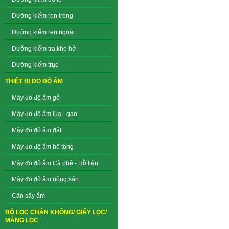
Dưỡng kiểm ren trong
Dưỡng kiểm ren ngoài
Dưỡng kiểm tra khe hở
Dưỡng kiểm trục
THIẾT BỊ ĐO ĐỘ ẨM
Máy đo độ ẩm gỗ
Máy đo độ ẩm lúa - gạo
Máy đo độ ẩm đất
Máy đo độ ẩm bê tông
Máy đo độ ẩm Cà phê - Hồ tiêu
Máy đo độ ẩm nông sản
Cân sấy ẩm
BỘ LỌC CHÂN KHÔNG/ GIẤY LỌC/
MÀNG LỌC