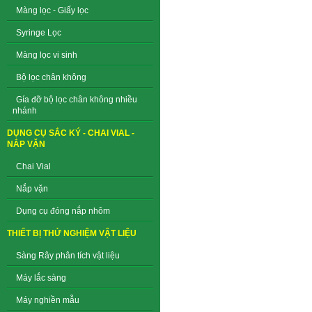
Màng lọc - Giấy lọc
Syringe Lọc
Màng lọc vi sinh
Bộ lọc chân không
Gía đỡ bộ lọc chân không nhiều
nhánh
DỤNG CỤ SẮC KÝ - CHAI VIAL -
NẮP VẶN
Chai Vial
Nắp vặn
Dụng cụ đóng nắp nhôm
THIẾT BỊ THỬ NGHIỆM VẬT LIỆU
Sàng Rây phân tích vật liệu
Máy lắc sàng
Máy nghiền mẫu