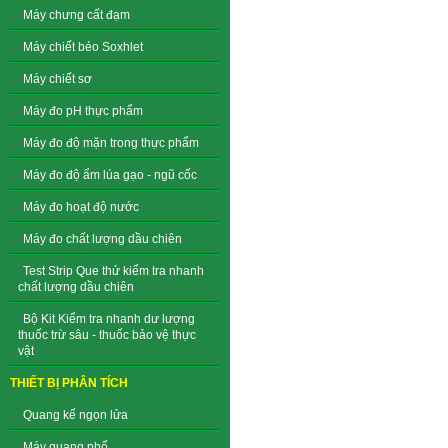
Máy chưng cất đạm
Máy chiết béo Soxhlet
Máy chiết sơ
Máy đo pH thực phẩm
Máy đo độ mặn trong thực phẩm
Máy đo độ ẩm lúa gạo - ngũ cốc
Máy đo hoạt độ nước
Máy đo chất lượng dầu chiên
Test Strip Que thử kiểm tra nhanh
chất lượng dầu chiên
Bộ Kit Kiểm tra nhanh dư lượng
thuốc trừ sâu - thuốc bảo vệ thực
vật
THIẾT BỊ PHÂN TÍCH
Quang kế ngọn lửa
Máy quang phổ