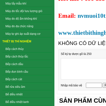
Máy lấy mẫu khí
Máy đo tốc độ/ lưu lượng gió
Email:
nvmuoi10
Máy đo độ ẩm không khí
Máy đo đa chức năng
www.thietbithing
Máy tự ghi áp suất dạng cơ
THIẾT BỊ THÍ NGHIỆM
KHÔNG CÓ DỮ LI
Bếp cách thủy
Số ký tự được gõ là 250
Bếp cách thủy lắc
Bếp cách dầu
Bếp đun bình cầu
Bếp cách cát
Nhập mã bảo vệ
Bể rửa siêu âm
Bể điều nhiệt
SẢN PHẨM CÙN
Bể điều nhiệt lanh