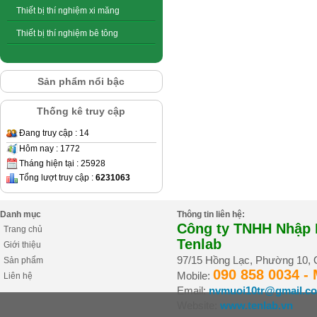
Thiết bị thí nghiệm xi măng
Thiết bị thí nghiệm bê tông
Sản phẩm nổi bậc
Thống kê truy cập
Đang truy cập : 14
Hôm nay : 1772
Tháng hiện tại : 25928
Tổng lượt truy cập :
6231063
Danh mục
Thông tin liên hệ:
Công ty TNHH Nhập K
Trang chủ
Tenlab
Giới thiệu
97/15 Hồng Lạc, Phường 10,
Sản phẩm
090 858 0034 -
Mobile:
Liên hệ
Email:
nvmuoi10tr@gmail.c
Website:
www.tenlab.vn