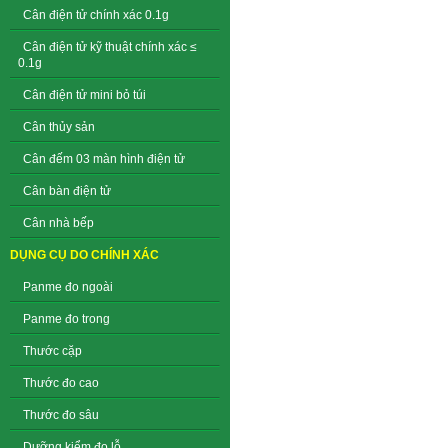
Cân điện tử chính xác 0.1g
Cân điện tử kỹ thuật chính xác ≤
0.1g
Cân điện tử mini bỏ túi
Cân thủy sản
Cân đếm 03 màn hình điện tử
Cân bàn điện tử
Cân nhà bếp
DỤNG CỤ DO CHÍNH XÁC
Panme đo ngoài
Panme đo trong
Thước cặp
Thước đo cao
Thước đo sâu
Dưỡng kiểm đo lỗ