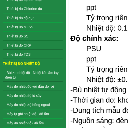
ppt 
Thiết bị đo Chlorine dư
Tỷ trọng riêng 
Thiết bị đo độ đục
Nhiệt độ: 0.1°
Thiết bị đo MLSS
Độ chính xác:
Thiết bị đo SS
Thiết bị đo ORP
PSU 
Thiết bị đo TDS
ppt 
THIẾT BỊ ĐO NHIỆT ĐỘ
Tỷ trọng riêng 
Bút đo nhiệt độ - Nhiệt kế cầm tay
Nhiệt độ: ±0.3
điện tử
Máy đo nhiệt độ với đầu dò rời
-Bù nhiệt tự động
Máy đo nhiệt độ tủ sấy
-Thời gian đo: kh
Máy đo nhiệt độ hồng ngoại
-Dung tích mẫu đ
Máy tự ghi nhiệt độ - độ ẩm
-Nguồn sáng: đèn
Máy đo nhiệt độ / độ ẩm