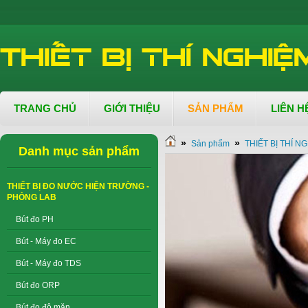
TRANG CHỦ
GIỚI THIỆU
SẢN PHẨM
LIÊN H
»
»
Sản phẩm
THIẾT BỊ THÍ 
Danh mục sản phẩm
THIẾT BỊ ĐO NƯỚC HIỆN TRƯỜNG -
PHÒNG LAB
Bút đo PH
Bút - Máy đo EC
Bút - Máy đo TDS
Bút đo ORP
Bút đo độ mặn