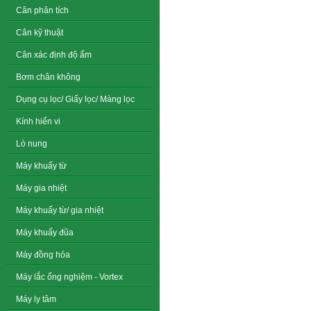
Cân phân tích
Cân kỹ thuật
Cân xác định độ ẩm
Bơm chân không
Dụng cụ lọc/ Giấy lọc/ Màng lọc
Kính hiển vi
Lò nung
Máy khuấy từ
Máy gia nhiệt
Máy khuấy từ/ gia nhiệt
Máy khuấy đũa
Máy đồng hóa
Máy lắc ống nghiệm - Vortex
Máy ly tâm