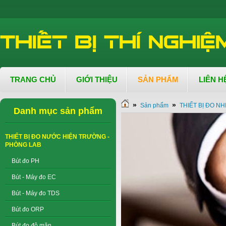
TRANG CHỦ
GIỚI THIỆU
SẢN PHẨM
LIÊN H
»
»
Sản phẩm
THIẾT BỊ ĐO NH
Danh mục sản phẩm
THIẾT BỊ ĐO NƯỚC HIỆN TRƯỜNG -
PHÒNG LAB
Bút đo PH
Bút - Máy đo EC
Bút - Máy đo TDS
Bút đo ORP
Bút đo độ mặn