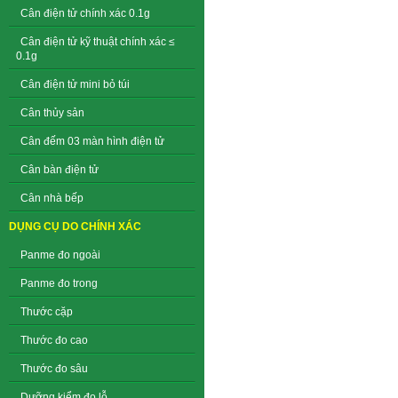
Cân điện tử chính xác 0.1g
Cân điện tử kỹ thuật chính xác ≤
0.1g
Cân điện tử mini bỏ túi
Cân thủy sản
Cân đếm 03 màn hình điện tử
Cân bàn điện tử
Cân nhà bếp
DỤNG CỤ DO CHÍNH XÁC
Panme đo ngoài
Panme đo trong
Thước cặp
Thước đo cao
Thước đo sâu
Dưỡng kiểm đo lỗ