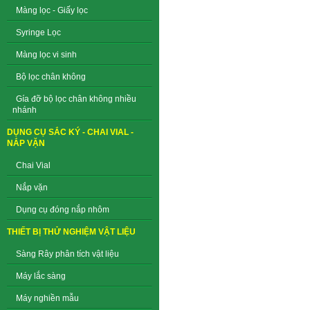
Màng lọc - Giấy lọc
Syringe Lọc
Màng lọc vi sinh
Bộ lọc chân không
Gía đỡ bộ lọc chân không nhiều
nhánh
DỤNG CỤ SẮC KÝ - CHAI VIAL -
NẮP VẶN
Chai Vial
Nắp vặn
Dụng cụ đóng nắp nhôm
THIẾT BỊ THỬ NGHIỆM VẬT LIỆU
Sàng Rây phân tích vật liệu
Máy lắc sàng
Máy nghiền mẫu