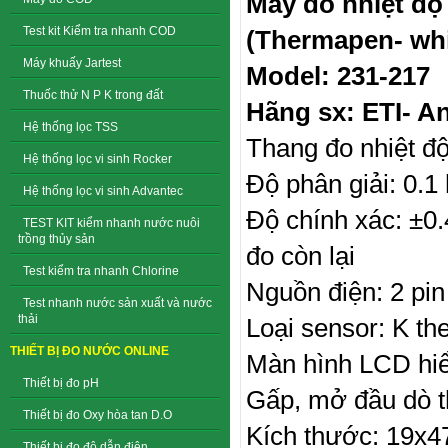
Máy đo nhiệt độ
Test kit Kiểm tra nhanh COD
(Thermapen- whi
Máy khuấy Jartest
Model: 231-217
Thuốc thử N P K trong đất
Hãng sx: ETI- A
Hệ thống lọc TSS
Thang đo nhiệt độ
Hệ thống lọc vi sinh Rocker
Độ phân giải: 0.1
Hệ thống lọc vi sinh Advantec
Độ chính xác: ±0.
TEST KIT kiểm nhanh nước nuôi
trồng thủy sản
đo còn lại
Test kiểm tra nhanh Chlorine
Nguồn điện: 2 pin
Test nhanh nước sản xuất và nước
thải
Loại sensor: K t
THIẾT BỊ ĐO NƯỚC ONLINE
Màn hình LCD hiển
Thiết bị đo pH
Gấp, mở đầu dò 
Thiết bị đo Oxy hòa tan D.O
Kích thước: 19x
Thiết bị đo độ dẫn điện