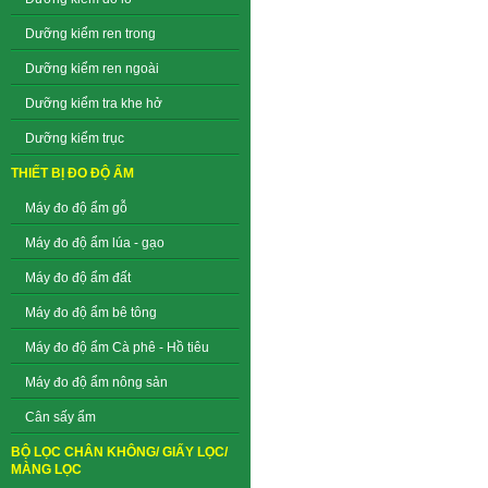
Dưỡng kiểm ren trong
Dưỡng kiểm ren ngoài
Dưỡng kiểm tra khe hở
Dưỡng kiểm trục
THIẾT BỊ ĐO ĐỘ ẨM
Máy đo độ ẩm gỗ
Máy đo độ ẩm lúa - gạo
Máy đo độ ẩm đất
Máy đo độ ẩm bê tông
Máy đo độ ẩm Cà phê - Hồ tiêu
Máy đo độ ẩm nông sản
Cân sấy ẩm
BỘ LỌC CHÂN KHÔNG/ GIẤY LỌC/
MÀNG LỌC