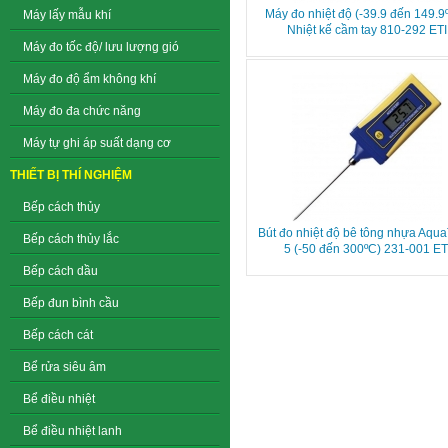
Máy đo nhiệt độ (-39.9 đến 149.9º
Máy lấy mẫu khí
Nhiệt kế cầm tay 810-292 ETI
Máy đo tốc độ/ lưu lượng gió
Máy đo độ ẩm không khí
Máy đo đa chức năng
Máy tự ghi áp suất dạng cơ
THIẾT BỊ THÍ NGHIỆM
Bếp cách thủy
Bút đo nhiệt độ bê tông nhựa Aqu
Bếp cách thủy lắc
5 (-50 đến 300ºC) 231-001 ET
Bếp cách dầu
Bếp đun bình cầu
Bếp cách cát
Bể rửa siêu âm
Bể điều nhiệt
Bể điều nhiệt lanh