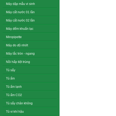
Máy dập mẫu vi sinh
Máy cất nước 01 lần
Máy cất nước 02 lần
Máy đếm khuẩn lạc
Miropipette
Máy đo độ nhớt
Máy lắc tròn - ngang
Nồi hấp tiệt trùng
Tủ sấy
Tủ ấm
Tủ ấm lạnh
Tủ ấm CO2
Tủ sấy chân không
Tủ vi khí hậu