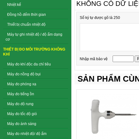
KHÔNG CÓ DỮ LI
Nhiệt kế
Đồng hồ đếm thời gian
Số ký tự được gõ là 250
Thiết bị chuẩn nhiệt độ
Máy tự ghi nhiệt độ / độ ẩm dạng
cơ
THIẾT BỊ ĐO MÔI TRƯỜNG KHÔNG
KHÍ
Nhập mã bảo vệ
Máy đo khí độc đa chỉ tiêu
Máy đo nồng độ bụi
SẢN PHẨM CÙN
Máy đo phóng xạ
Máy đo tiếng ồn
Máy đo độ rung
Máy đo tốc độ gió
Máy đo ánh sáng
Máy đo nhiệt độ/ độ ẩm