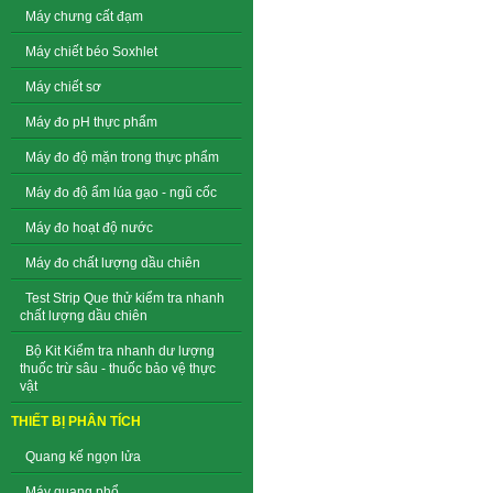
Máy chưng cất đạm
Máy chiết béo Soxhlet
Máy chiết sơ
Máy đo pH thực phẩm
Máy đo độ mặn trong thực phẩm
Máy đo độ ẩm lúa gạo - ngũ cốc
Máy đo hoạt độ nước
Máy đo chất lượng dầu chiên
Test Strip Que thử kiểm tra nhanh
chất lượng dầu chiên
Bộ Kit Kiểm tra nhanh dư lượng
thuốc trừ sâu - thuốc bảo vệ thực
vật
THIẾT BỊ PHÂN TÍCH
Quang kế ngọn lửa
Máy quang phổ