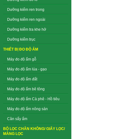
Dưỡng kiểm ren trong
Dưỡng kiểm ren ngoài
Dưỡng kiểm tra khe hở
Dưỡng kiểm trục
THIẾT BỊ ĐO ĐỘ ẨM
Máy đo độ ẩm gỗ
Máy đo độ ẩm lúa - gạo
Máy đo độ ẩm đất
Máy đo độ ẩm bê tông
Máy đo độ ẩm Cà phê - Hồ tiêu
Máy đo độ ẩm nông sản
Cân sấy ẩm
BỘ LỌC CHÂN KHÔNG/ GIẤY LỌC/
MÀNG LỌC