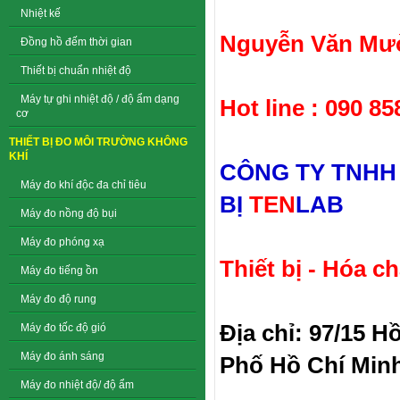
Nhiệt kế
Nguyễn Văn Mườ
Đồng hồ đếm thời gian
Thiết bị chuẩn nhiệt độ
Máy tự ghi nhiệt độ / độ ẩm dạng
Hot line : 090 85
cơ
THIẾT BỊ ĐO MÔI TRƯỜNG KHÔNG
KHÍ
CÔNG TY TNHH
Máy đo khí độc đa chỉ tiêu
BỊ
TEN
LAB
Máy đo nồng độ bụi
Máy đo phóng xạ
Thiết bị - Hóa c
Máy đo tiếng ồn
Máy đo độ rung
Địa chỉ: 97/15 
Máy đo tốc độ gió
Máy đo ánh sáng
Phố Hồ Chí Min
Máy đo nhiệt độ/ độ ẩm