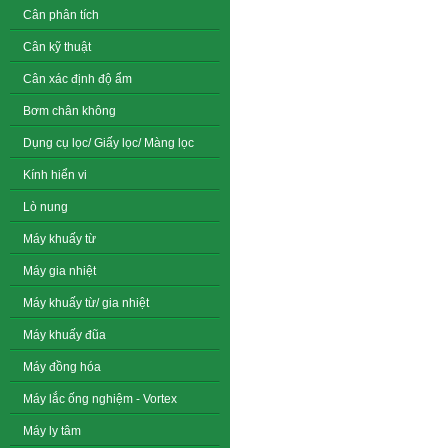
Cân phân tích
Cân kỹ thuật
Cân xác định độ ẩm
Bơm chân không
Dụng cụ lọc/ Giấy lọc/ Màng lọc
Kính hiển vi
Lò nung
Máy khuấy từ
Máy gia nhiệt
Máy khuấy từ/ gia nhiệt
Máy khuấy đũa
Máy đồng hóa
Máy lắc ống nghiệm - Vortex
Máy ly tâm