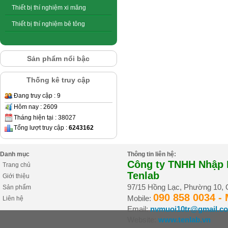
Thiết bị thí nghiệm xi măng
Thiết bị thí nghiệm bê tông
Sản phẩm nổi bậc
Thống kê truy cập
Đang truy cập : 9
Hôm nay : 2609
Tháng hiện tại : 38027
Tổng lượt truy cập :
6243162
Danh mục
Thông tin liên hệ:
Công ty TNHH Nhập K
Trang chủ
Tenlab
Giới thiệu
97/15 Hồng Lạc, Phường 10,
Sản phẩm
090 858 0034 -
Mobile:
Liên hệ
Email:
nvmuoi10tr@gmail.c
Website:
www.tenlab.vn