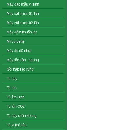
Máy dập mẫu vi sinh
Máy cất nước 01 lần
Máy cất nước 02 lần
Máy đếm khuẩn lạc
Miropipette
Máy đo độ nhớt
Máy lắc tròn - ngang
Nồi hấp tiệt trùng
Tủ sấy
Tủ ấm
Tủ ấm lạnh
Tủ ấm CO2
Tủ sấy chân không
Tủ vi khí hậu