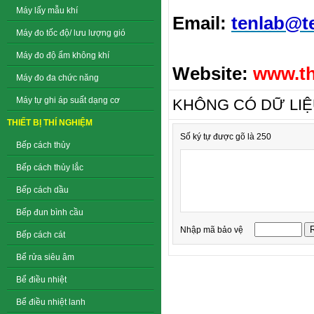
Máy lấy mẫu khí
Email:
tenlab@t
Máy đo tốc độ/ lưu lượng gió
Máy đo độ ẩm không khí
Website:
www.th
Máy đo đa chức năng
Máy tự ghi áp suất dạng cơ
KHÔNG CÓ DỮ LI
THIẾT BỊ THÍ NGHIỆM
Số ký tự được gõ là 250
Bếp cách thủy
Bếp cách thủy lắc
Bếp cách dầu
Bếp đun bình cầu
Nhập mã bảo vệ
Bếp cách cát
Bể rửa siêu âm
Bể điều nhiệt
Bể điều nhiệt lanh