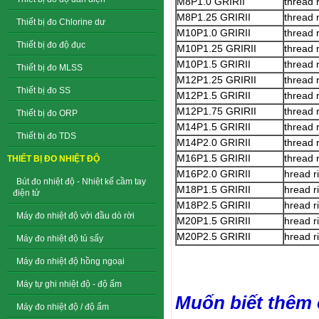
M8P1.0 GRIRII
thread 
M8P1.25 GRIRII
thread 
Thiết bị đo Chlorine dư
M10P1.0 GRIRII
thread 
Thiết bị đo độ đục
M10P1.25 GRIRII
thread 
M10P1.5 GRIRII
thread 
Thiết bị đo MLSS
M12P1.25 GRIRII
thread 
Thiết bị đo SS
M12P1.5 GRIRII
thread 
M12P1.75 GRIRII
thread 
Thiết bị đo ORP
M14P1.5 GRIRII
thread 
Thiết bị đo TDS
M14P2.0 GRIRII
thread 
M16P1.5 GRIRII
thread 
THIẾT BỊ ĐO NHIỆT ĐỘ
M16P2.0 GRIRII
hread r
Bút đo nhiệt độ - Nhiệt kế cầm tay
M18P1.5 GRIRII
hread r
điện tử
M18P2.5 GRIRII
hread r
Máy đo nhiệt độ với đầu dò rời
M20P1.5 GRIRII
hread r
M20P2.5 GRIRII
hread r
Máy đo nhiệt độ tủ sấy
Máy đo nhiệt độ hồng ngoại
Máy tự ghi nhiệt độ - độ ẩm
Muốn biết thêm ch
Máy đo nhiệt độ / độ ẩm