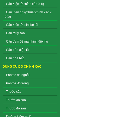
Cân điện tử chính xác 0.1g
Cân điện tử kỹ thuật chính xác ≤
0.1g
Cân điện tử mini bỏ túi
Cân thủy sản
Cân đếm 03 màn hình điện tử
Cân bàn điện tử
Cân nhà bếp
DỤNG CỤ DO CHÍNH XÁC
Panme đo ngoài
Panme đo trong
Thước cặp
Thước đo cao
Thước đo sâu
Dưỡng kiểm đo lỗ