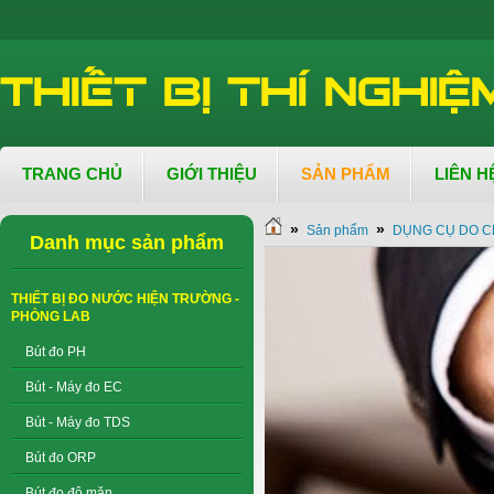
TRANG CHỦ
GIỚI THIỆU
SẢN PHẨM
LIÊN H
»
»
Sản phẩm
DỤNG CỤ DO C
Danh mục sản phẩm
THIẾT BỊ ĐO NƯỚC HIỆN TRƯỜNG -
PHÒNG LAB
Bút đo PH
Bút - Máy đo EC
Bút - Máy đo TDS
Bút đo ORP
Bút đo độ mặn