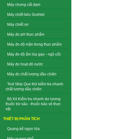
Máy chưng cất đạm
Máy chiết béo Soxhlet
Máy chiết sơ
Máy đo pH thực phẩm
Máy đo độ mặn trong thực phẩm
Máy đo độ ẩm lúa gạo - ngũ cốc
Máy đo hoạt độ nước
Máy đo chất lượng dầu chiên
Test Strip Que thử kiểm tra nhanh
chất lượng dầu chiên
Bộ Kit Kiểm tra nhanh dư lượng
thuốc trừ sâu - thuốc bảo vệ thực
vật
THIẾT BỊ PHÂN TÍCH
Quang kế ngọn lửa
Máy quang phổ