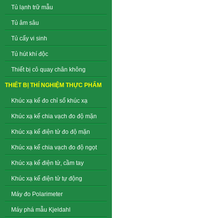
Tủ lạnh trữ mẫu
Tủ âm sâu
Tủ cấy vi sinh
Tủ hút khí độc
Thiết bị cô quay chân không
THIẾT BỊ THÍ NGHIỆM THỰC PHẨM
Khúc xạ kế đo chỉ số khúc xạ
Khúc xạ kế chia vạch đo độ mặn
Khúc xạ kế điện tử đo độ mặn
Khúc xạ kế chia vạch đo độ ngọt
Khúc xạ kế điện tử, cầm tay
Khúc xạ kế điện tử tự động
Máy đo Polarimeter
Máy phá mẫu Kjeldahl