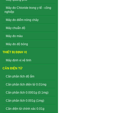
Máy đo Chloride trong y tế - công
nghiệp
Máy đo điểm nóng chảy
Máy chuẩn độ
Máy đo màu
Máy đo độ bóng
THIẾT BỊ ĐỊNH VỊ
Máy định vị vệ tinh
CÂN ĐIỆN TỬ
Cân phân tích độ ẩm
Cân phân tích điện tử 0.01mg
Cân phân tích 0.0001g (0.1mg)
Cân phân tích 0.001g (1mg)
Cân điện tử chính xác 0.01g