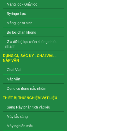
Màng lọc - Giấy lọc
Syringe Lọc
Màng lọc vi sinh
Bộ lọc chân không
Gía đỡ bộ lọc chân không nhiều
nhánh
DỤNG CỤ SẮC KÝ - CHAI VIAL -
NẮP VẶN
Chai Vial
Nắp vặn
Dụng cụ đóng nắp nhôm
THIẾT BỊ THỬ NGHIỆM VẬT LIỆU
Sàng Rây phân tích vật liệu
Máy lắc sàng
Máy nghiền mẫu