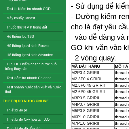
- Sử dụng để kiểm
Test kit Kiểm tra nhanh COD
- Dưỡng kiểm ren
Máy khuấy Jartest
cho là đạt yêu c
Thuốc thử N P K trong đất
vào dễ dàng và n
Hệ thống lọc TSS
GO khi vặn vào 
Hệ thống lọc vi sinh Rocker
Hệ thống lọc vi sinh Advantec
2 vòng quay.
TEST KIT kiểm nhanh nước nuôi
MÃ ĐẶT HÀNG
MÔ TẢ
trồng thủy sản
M2P0.4 GRIRII
thread 
Test kiểm tra nhanh Chlorine
M2.3P0.4 GRIRII
thread 
M2.5P0.45 GRIRII
thread 
Test nhanh nước sản xuất và nước
M2.6P0.45 GRIRII
thread 
thải
M3P0.5 GRIRII
thread 
THIẾT BỊ ĐO NƯỚC ONLINE
M4P0.7 GRIRII
thread 
Thiết bị đo pH
M5P0.8 GRIRII
thread 
M6P1.0 GRIRII
thread 
Thiết bị đo Oxy hòa tan D.O
M7P1.0 GRIRII
thread 
Thiết bị đo độ dẫn điện