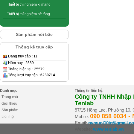
Thiết bị thí nghiệm xi măng
Thiết bị thí nghiệm bê tông
Sản phẩm nổi bậc
Thống kê truy cập
Đang truy cập : 11
Hôm nay : 2589
Tháng hiện tại : 25579
Tổng lượt truy cập :
6230714
Danh mục
Thông tin liên hệ:
Công ty TNHH Nhập K
Trang chủ
Tenlab
Giới thiệu
97/15 Hồng Lạc, Phường 10,
Sản phẩm
090 858 0034 -
Mobile:
Liên hệ
Email:
nvmuoi10tr@gmail.c
Website:
www.tenlab.vn