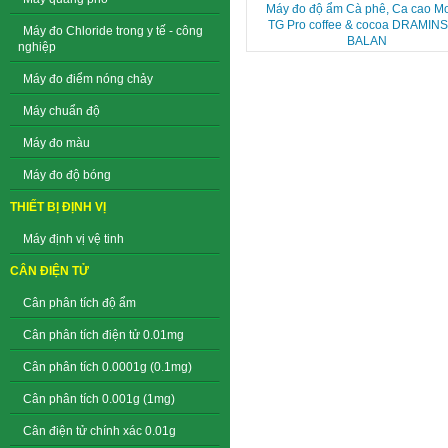
Máy đo độ ẩm Cà phê, Ca cao M
TG Pro coffee & cocoa DRAMINS
Máy đo Chloride trong y tế - công
BALAN
nghiệp
Máy đo điểm nóng chảy
Máy chuẩn độ
Máy đo màu
Máy đo độ bóng
THIẾT BỊ ĐỊNH VỊ
Máy định vị vệ tinh
CÂN ĐIỆN TỬ
Cân phân tích độ ẩm
Cân phân tích điện tử 0.01mg
Cân phân tích 0.0001g (0.1mg)
Cân phân tích 0.001g (1mg)
Cân điện tử chính xác 0.01g