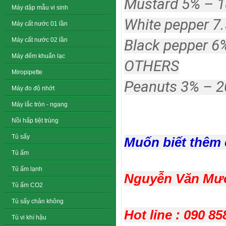
Mustard 5% – 
Máy dập mẫu vi sinh
White pepper 7
Máy cất nước 01 lần
Máy cất nước 02 lần
Black pepper 6
Máy đếm khuẩn lạc
OTHERS
Miropipette
Peanuts 3% – 
Máy đo độ nhớt
Máy lắc tròn - ngang
Nồi hấp tiệt trùng
Tủ sấy
Muốn biết thêm ch
Tủ ấm
Tủ ấm lạnh
Nguyễn Văn Mườ
Tủ ấm CO2
Tủ sấy chân không
Hot line : 090 85
Tủ vi khí hậu