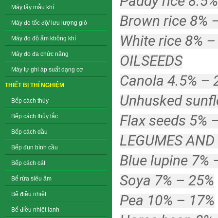
Paddy rice 8.5
Máy lấy mẫu khí
Brown rice 8% 
Máy đo tốc độ/ lưu lượng gió
White rice 8% 
Máy đo độ ẩm không khí
Máy đo đa chức năng
OILSEEDS
Máy tự ghi áp suất dạng cơ
Canola 4.5% – 
THIẾT BỊ THÍ NGHIỆM
Unhusked sunfl
Bếp cách thủy
Flax seeds 5% 
Bếp cách thủy lắc
Bếp cách dầu
LEGUMES AND 
Bếp đun bình cầu
Blue lupine 7%
Bếp cách cát
Soya 7% – 25%
Bể rửa siêu âm
Bể điều nhiệt
Pea 10% – 17%
Bể điều nhiệt lanh