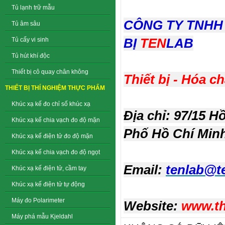
Tủ lạnh trữ mẫu
CÔNG TY TNHH 
Tủ âm sâu
BỊ
TEN
LAB
Tủ cấy vi sinh
Tủ hút khí độc
Thiết bị cô quay chân không
Thiết bị - Hóa c
THIẾT BỊ THÍ NGHIỆM THỰC PHẨM
Khúc xạ kế đo chỉ số khúc xạ
Địa chỉ: 97/15 
Khúc xạ kế chia vạch đo độ mặn
Phố Hồ Chí Min
Khúc xạ kế điện tử đo độ mặn
Khúc xạ kế chia vạch đo độ ngọt
Email:
tenlab@t
Khúc xạ kế điện tử, cầm tay
Khúc xạ kế điện tử tự động
Máy đo Polarimeter
Website:
www.th
Máy phá mẫu Kjeldahl