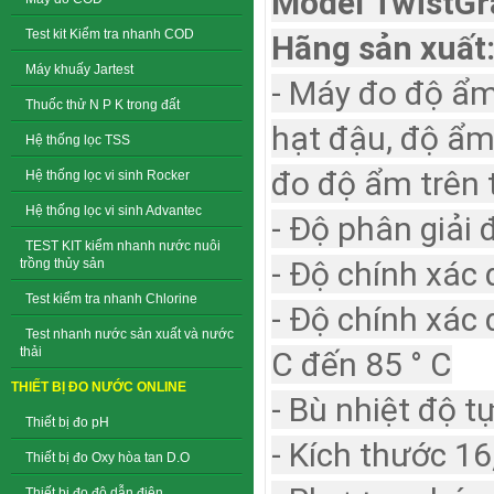
Model TwistGra
Test kit Kiểm tra nhanh COD
Hãng sản xuất
Máy khuấy Jartest
- Máy đo độ ẩm 
Thuốc thử N P K trong đất
hạt đậu, độ ẩm 
Hệ thống lọc TSS
đo độ ẩm trên t
Hệ thống lọc vi sinh Rocker
Hệ thống lọc vi sinh Advantec
- Độ phân giải đ
TEST KIT kiểm nhanh nước nuôi
- Độ chính xác
trồng thủy sản
Test kiểm tra nhanh Chlorine
- Độ chính xác 
Test nhanh nước sản xuất và nước
thải
C đến 85 ° C
THIẾT BỊ ĐO NƯỚC ONLINE
- Bù nhiệt độ t
Thiết bị đo pH
- Kích thước 16
Thiết bị đo Oxy hòa tan D.O
Thiết bị đo độ dẫn điện