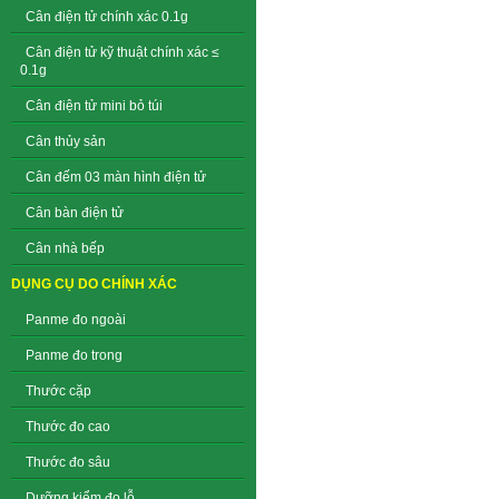
Cân điện tử chính xác 0.1g
Cân điện tử kỹ thuật chính xác ≤
0.1g
Cân điện tử mini bỏ túi
Cân thủy sản
Cân đếm 03 màn hình điện tử
Cân bàn điện tử
Cân nhà bếp
DỤNG CỤ DO CHÍNH XÁC
Panme đo ngoài
Panme đo trong
Thước cặp
Thước đo cao
Thước đo sâu
Dưỡng kiểm đo lỗ