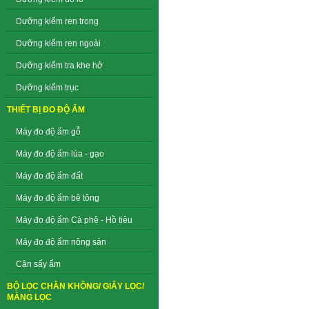
Dưỡng kiểm ren trong
Dưỡng kiểm ren ngoài
Dưỡng kiểm tra khe hở
Dưỡng kiểm trục
THIẾT BỊ ĐO ĐỘ ẨM
Máy đo độ ẩm gỗ
Máy đo độ ẩm lúa - gạo
Máy đo độ ẩm đất
Máy đo độ ẩm bê tông
Máy đo độ ẩm Cà phê - Hồ tiêu
Máy đo độ ẩm nông sản
Cân sấy ẩm
BỘ LỌC CHÂN KHÔNG/ GIẤY LỌC/
MÀNG LỌC