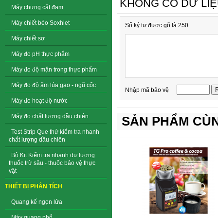
KHÔNG CÓ DỮ LI
Máy chưng cất đạm
Máy chiết béo Soxhlet
Số ký tự được gõ là 250
Máy chiết sơ
Máy đo pH thực phẩm
Máy đo độ mặn trong thực phẩm
Máy đo độ ẩm lúa gạo - ngũ cốc
Nhập mã bảo vệ
Máy đo hoạt độ nước
Máy đo chất lượng dầu chiên
SẢN PHẨM CÙN
Test Strip Que thử kiểm tra nhanh
chất lượng dầu chiên
Bộ Kit Kiểm tra nhanh dư lượng
thuốc trừ sâu - thuốc bảo vệ thực
vật
THIẾT BỊ PHÂN TÍCH
Quang kế ngọn lửa
Máy quang phổ