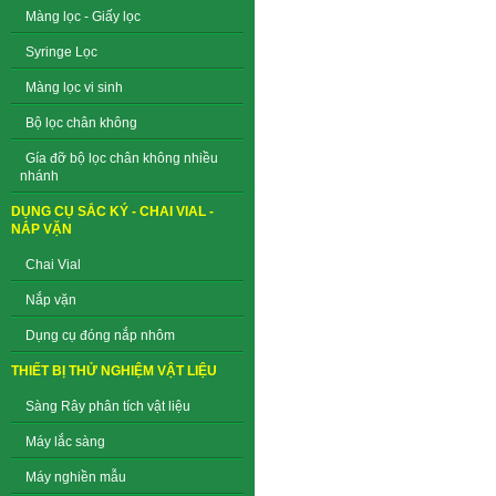
Màng lọc - Giấy lọc
Syringe Lọc
Màng lọc vi sinh
Bộ lọc chân không
Gía đỡ bộ lọc chân không nhiều
nhánh
DỤNG CỤ SẮC KÝ - CHAI VIAL -
NẮP VẶN
Chai Vial
Nắp vặn
Dụng cụ đóng nắp nhôm
THIẾT BỊ THỬ NGHIỆM VẬT LIỆU
Sàng Rây phân tích vật liệu
Máy lắc sàng
Máy nghiền mẫu