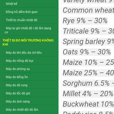
Nhiệt kế
Common wheat
Đồng hồ đếm thời gian
Rye 9% – 30%
Thiết bị chuẩn nhiệt độ
Máy tự ghi nhiệt độ / độ ẩm dạng
Triticale 9% – 
cơ
Spring barley 
THIẾT BỊ ĐO MÔI TRƯỜNG KHÔNG
KHÍ
Oats 9% – 30%
Máy đo khí độc đa chỉ tiêu
Maize 10% – 2
Máy đo nồng độ bụi
Máy đo phóng xạ
Maize 25% – 4
Máy đo tiếng ồn
Sorghum 6.5% 
Máy đo độ rung
Millet 4% – 20%
Máy đo tốc độ gió
Buckwheat 10%
Máy đo ánh sáng
Máy đo nhiệt độ/ độ ẩm