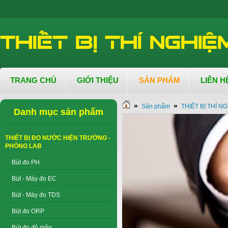
TRANG CHỦ
GIỚI THIỆU
SẢN PHẨM
LIÊN H
»
»
Sản phẩm
THIẾT BỊ THÍ 
Danh mục sản phẩm
THIẾT BỊ ĐO NƯỚC HIỆN TRƯỜNG -
PHÒNG LAB
Bút đo PH
Bút - Máy đo EC
Bút - Máy đo TDS
Bút đo ORP
Bút đo độ mặn