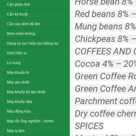
Horse bean 8%
Cân phân tích
Red beans 8% 
Cân kỹ thuật
Mung beans 8%
Cân xác định độ ẩm
Bơm chân không
Chickpeas 8% 
Dụng cụ lọc/ Giấy lọc/ Màng lọc
COFFEES AND
Kính hiển vi
Cocoa 4% – 20
Lò nung
Máy khuấy từ
Green Coffee R
Máy gia nhiệt
Green Coffee A
Máy khuấy từ/ gia nhiệt
Parchment coff
Máy khuấy đũa
Dry coffee cher
Máy đồng hóa
Máy lắc ống nghiệm - Vortex
SPICES
Máy ly tâm