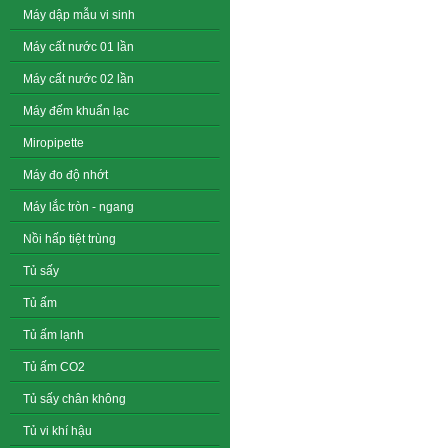
Máy dập mẫu vi sinh
Máy cất nước 01 lần
Máy cất nước 02 lần
Máy đếm khuẩn lạc
Miropipette
Máy đo độ nhớt
Máy lắc tròn - ngang
Nồi hấp tiệt trùng
Tủ sấy
Tủ ấm
Tủ ấm lạnh
Tủ ấm CO2
Tủ sấy chân không
Tủ vi khí hậu