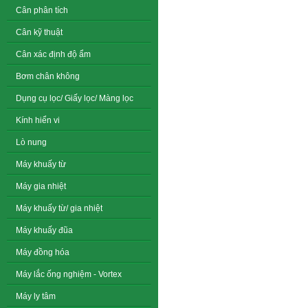
Cân phân tích
Cân kỹ thuật
Cân xác định độ ẩm
Bơm chân không
Dụng cụ lọc/ Giấy lọc/ Màng lọc
Kính hiển vi
Lò nung
Máy khuấy từ
Máy gia nhiệt
Máy khuấy từ/ gia nhiệt
Máy khuấy đũa
Máy đồng hóa
Máy lắc ống nghiệm - Vortex
Máy ly tâm