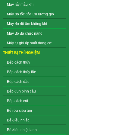
Máy lấy mẫu khí
Máy đo tốc độ/ lưu lượng gió
Máy đo độ ẩm không khí
Máy đo đa chức năng
Máy tự ghi áp suất dạng cơ
THIẾT BỊ THÍ NGHIỆM
Bếp cách thủy
Bếp cách thủy lắc
Bếp cách dầu
Bếp đun bình cầu
Bếp cách cát
Bể rửa siêu âm
Bể điều nhiệt
Bể điều nhiệt lanh