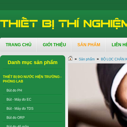
TRANG CHỦ
GIỚI THIỆU
SẢN PHẨM
LIÊN H
»
»
Sản phẩm
BỘ LỌC CHÂN 
Danh mục sản phẩm
THIẾT BỊ ĐO NƯỚC HIỆN TRƯỜNG -
PHÒNG LAB
Bút đo PH
Bút - Máy đo EC
Bút - Máy đo TDS
Bút đo ORP
Bút đo độ mặn