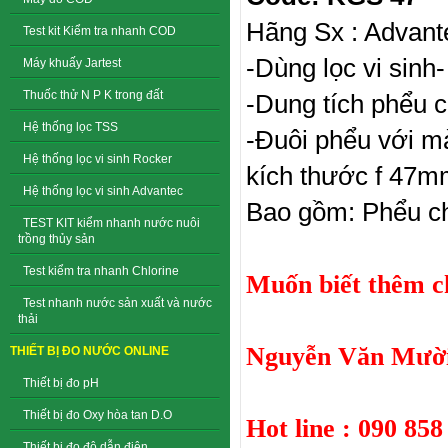
Hãng Sx : Advant
Test kit Kiểm tra nhanh COD
-Dùng lọc vi sinh-
Máy khuấy Jartest
Thuốc thử N P K trong đất
-Dung tích phểu 
Hệ thống lọc TSS
-Đuôi phểu với mà
Hệ thống lọc vi sinh Rocker
kích thước f 47m
Hệ thống lọc vi sinh Advantec
Bao gồm: Phểu chứ
TEST KIT kiểm nhanh nước nuôi
trồng thủy sản
Test kiểm tra nhanh Chlorine
Muốn biết thêm chi
Test nhanh nước sản xuất và nước
thải
Nguyễn Văn Mười
THIẾT BỊ ĐO NƯỚC ONLINE
Thiết bị đo pH
Thiết bị đo Oxy hòa tan D.O
Hot line : 090 858
Thiết bị đo độ dẫn điện