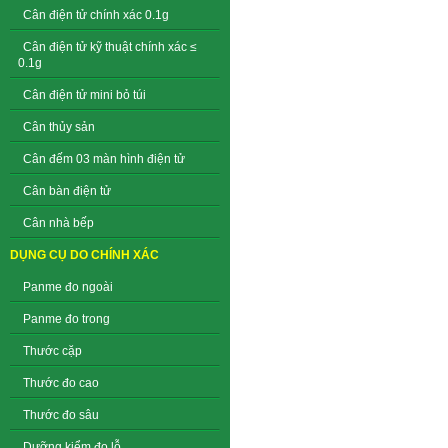
Cân điện tử chính xác 0.1g
Cân điện tử kỹ thuật chính xác ≤
0.1g
Cân điện tử mini bỏ túi
Cân thủy sản
Cân đếm 03 màn hình điện tử
Cân bàn điện tử
Cân nhà bếp
DỤNG CỤ DO CHÍNH XÁC
Panme đo ngoài
Panme đo trong
Thước cặp
Thước đo cao
Thước đo sâu
Dưỡng kiểm đo lỗ