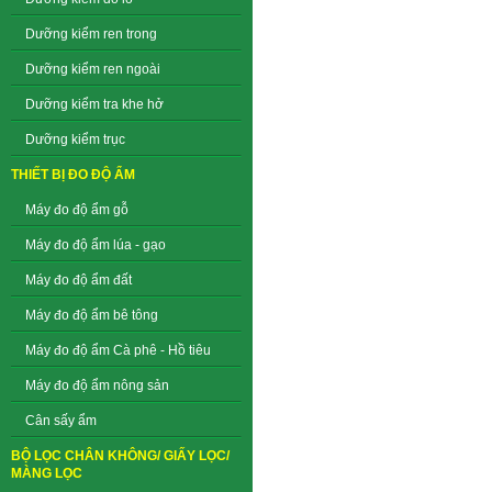
Dưỡng kiểm ren trong
Dưỡng kiểm ren ngoài
Dưỡng kiểm tra khe hở
Dưỡng kiểm trục
THIẾT BỊ ĐO ĐỘ ẨM
Máy đo độ ẩm gỗ
Máy đo độ ẩm lúa - gạo
Máy đo độ ẩm đất
Máy đo độ ẩm bê tông
Máy đo độ ẩm Cà phê - Hồ tiêu
Máy đo độ ẩm nông sản
Cân sấy ẩm
BỘ LỌC CHÂN KHÔNG/ GIẤY LỌC/
MÀNG LỌC