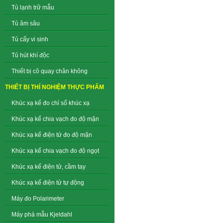
Tủ lạnh trữ mẫu
Tủ âm sâu
Tủ cấy vi sinh
Tủ hút khí độc
Thiết bị cô quay chân không
THIẾT BỊ THÍ NGHIỆM THỰC PHẨM
Khúc xạ kế đo chỉ số khúc xạ
Khúc xạ kế chia vạch đo độ mặn
Khúc xạ kế điện tử đo độ mặn
Khúc xạ kế chia vạch đo độ ngọt
Khúc xạ kế điện tử, cầm tay
Khúc xạ kế điện tử tự động
Máy đo Polarimeter
Máy phá mẫu Kjeldahl