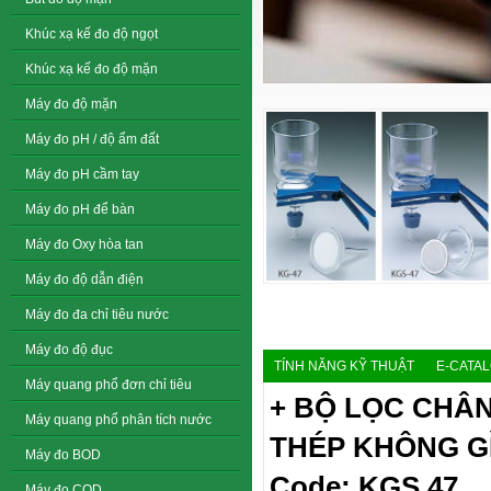
Khúc xạ kế đo độ ngọt
Khúc xạ kế đo độ mặn
Máy đo độ mặn
Máy đo pH / độ ẩm đất
Máy đo pH cầm tay
Máy đo pH để bàn
Máy đo Oxy hòa tan
Máy đo độ dẫn điện
Máy đo đa chỉ tiêu nước
Máy đo độ đục
TÍNH NĂNG KỸ THUẬT
E-CATA
Máy quang phổ đơn chỉ tiêu
+ BỘ LỌC CHÂN
Máy quang phổ phân tích nước
THÉP KHÔNG G
Máy đo BOD
Code: KGS 47
Máy đo COD