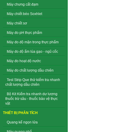
Máy chưng cất đạm
Máy chiết béo Soxhlet
Máy chiết sơ
Máy đo pH thực phẩm
Máy đo độ mặn trong thực phẩm
Máy đo độ ẩm lúa gạo - ngũ cốc
Máy đo hoạt độ nước
Máy đo chất lượng dầu chiên
Test Strip Que thử kiểm tra nhanh
chất lượng dầu chiên
Bộ Kit Kiểm tra nhanh dư lượng
thuốc trừ sâu - thuốc bảo vệ thực
vật
THIẾT BỊ PHÂN TÍCH
Quang kế ngọn lửa
Máy quang phổ