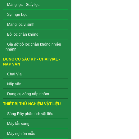
Màng lọc - Giấy lọc
Syringe Lọc
Màng lọc vi sinh
Bộ lọc chân không
Gía đỡ bộ lọc chân không nhiều
nhánh
DỤNG CỤ SẮC KÝ - CHAI VIAL -
NẮP VẶN
Chai Vial
Nắp vặn
Dụng cụ đóng nắp nhôm
THIẾT BỊ THỬ NGHIỆM VẬT LIỆU
Sàng Rây phân tích vật liệu
Máy lắc sàng
Máy nghiền mẫu