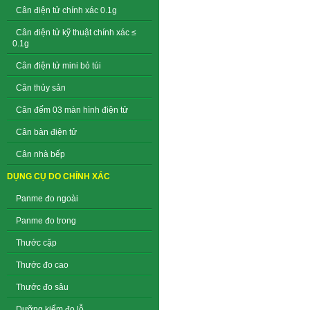
Cân điện tử chính xác 0.1g
Cân điện tử kỹ thuật chính xác ≤
0.1g
Cân điện tử mini bỏ túi
Cân thủy sản
Cân đếm 03 màn hình điện tử
Cân bàn điện tử
Cân nhà bếp
DỤNG CỤ DO CHÍNH XÁC
Panme đo ngoài
Panme đo trong
Thước cặp
Thước đo cao
Thước đo sâu
Dưỡng kiểm đo lỗ