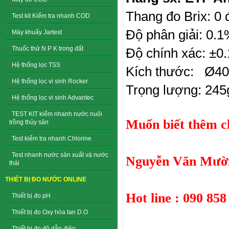
Thang đo Brix: 0
Test kit Kiểm tra nhanh COD
Độ phân giải: 0.
Máy khuấy Jartest
Thuốc thử N P K trong đất
Độ chính xác: ±0
Hệ thống lọc TSS
Kích thước: Ø40
Hệ thống lọc vi sinh Rocker
Trọng lượng: 245
Hệ thống lọc vi sinh Advantec
TEST KIT kiểm nhanh nước nuôi
Muốn biết thêm chi
trồng thủy sản
Test kiểm tra nhanh Chlorine
Test nhanh nước sản xuất và nước
Nguyễn Văn Mười
thải
THIẾT BỊ ĐO NƯỚC ONLINE
Hot line : 090 858
Thiết bị đo pH
Thiết bị đo Oxy hòa tan D.O
Thiết bị đo độ dẫn điện