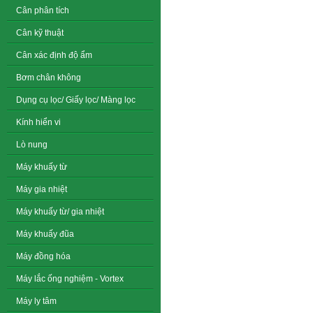
Cân phân tích
Cân kỹ thuật
Cân xác định độ ẩm
Bơm chân không
Dụng cụ lọc/ Giấy lọc/ Màng lọc
Kính hiển vi
Lò nung
Máy khuấy từ
Máy gia nhiệt
Máy khuấy từ/ gia nhiệt
Máy khuấy đũa
Máy đồng hóa
Máy lắc ống nghiệm - Vortex
Máy ly tâm