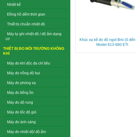
Nhiệt kế
Đồng hồ đếm thời gian
Thiết bị chuẩn nhiệt độ
Máy tự ghi nhiệt độ / độ ẩm dạng
cơ
Khúc xạ kế đo độ ngọt Brix (0 đến
Model 813-680 ETI
THIẾT BỊ ĐO MÔI TRƯỜNG KHÔNG
KHÍ
Máy đo khí độc đa chỉ tiêu
Máy đo nồng độ bụi
Máy đo phóng xạ
Máy đo tiếng ồn
Máy đo độ rung
Máy đo tốc độ gió
Máy đo ánh sáng
Máy đo nhiệt độ/ độ ẩm