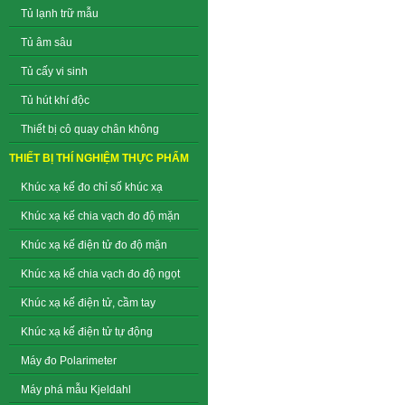
Tủ lạnh trữ mẫu
Tủ âm sâu
Tủ cấy vi sinh
Tủ hút khí độc
Thiết bị cô quay chân không
THIẾT BỊ THÍ NGHIỆM THỰC PHẨM
Khúc xạ kế đo chỉ số khúc xạ
Khúc xạ kế chia vạch đo độ mặn
Khúc xạ kế điện tử đo độ mặn
Khúc xạ kế chia vạch đo độ ngọt
Khúc xạ kế điện tử, cầm tay
Khúc xạ kế điện tử tự động
Máy đo Polarimeter
Máy phá mẫu Kjeldahl