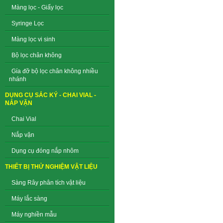
Màng lọc - Giấy lọc
Syringe Lọc
Màng lọc vi sinh
Bộ lọc chân không
Gía đỡ bộ lọc chân không nhiều
nhánh
DỤNG CỤ SẮC KÝ - CHAI VIAL -
NẮP VẶN
Chai Vial
Nắp vặn
Dụng cụ đóng nắp nhôm
THIẾT BỊ THỬ NGHIỆM VẬT LIỆU
Sàng Rây phân tích vật liệu
Máy lắc sàng
Máy nghiền mẫu