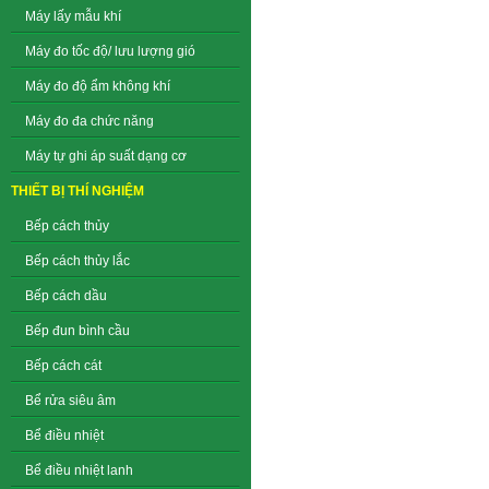
Máy lấy mẫu khí
Máy đo tốc độ/ lưu lượng gió
Máy đo độ ẩm không khí
Máy đo đa chức năng
Máy tự ghi áp suất dạng cơ
THIẾT BỊ THÍ NGHIỆM
Bếp cách thủy
Bếp cách thủy lắc
Bếp cách dầu
Bếp đun bình cầu
Bếp cách cát
Bể rửa siêu âm
Bể điều nhiệt
Bể điều nhiệt lanh