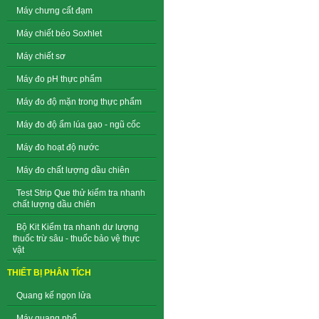
Máy chưng cất đạm
Máy chiết béo Soxhlet
Máy chiết sơ
Máy đo pH thực phẩm
Máy đo độ mặn trong thực phẩm
Máy đo độ ẩm lúa gạo - ngũ cốc
Máy đo hoạt độ nước
Máy đo chất lượng dầu chiên
Test Strip Que thử kiểm tra nhanh
chất lượng dầu chiên
Bộ Kit Kiểm tra nhanh dư lượng
thuốc trừ sâu - thuốc bảo vệ thực
vật
THIẾT BỊ PHÂN TÍCH
Quang kế ngọn lửa
Máy quang phổ