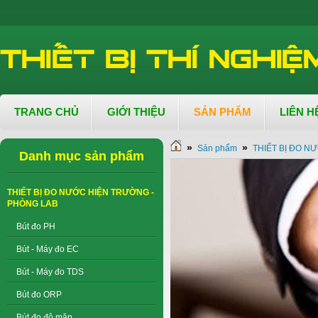
TRANG CHỦ
GIỚI THIỆU
SẢN PHẨM
LIÊN H
»
»
Sản phẩm
THIẾT BỊ ĐO N
Danh mục sản phẩm
THIẾT BỊ ĐO NƯỚC HIỆN TRƯỜNG -
PHÒNG LAB
Bút đo PH
Bút - Máy đo EC
Bút - Máy đo TDS
Bút đo ORP
Bút đo độ mặn