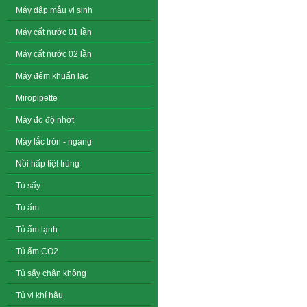
Máy dập mẫu vi sinh
Máy cất nước 01 lần
Máy cất nước 02 lần
Máy đếm khuẩn lạc
Miropipette
Máy đo độ nhớt
Máy lắc tròn - ngang
Nồi hấp tiệt trùng
Tủ sấy
Tủ ấm
Tủ ấm lạnh
Tủ ấm CO2
Tủ sấy chân không
Tủ vi khí hậu