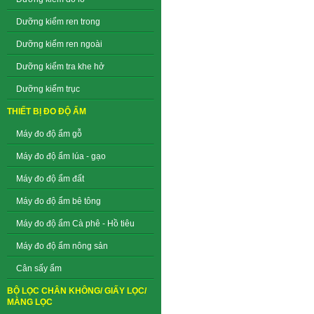
Dưỡng kiểm ren trong
Dưỡng kiểm ren ngoài
Dưỡng kiểm tra khe hở
Dưỡng kiểm trục
THIẾT BỊ ĐO ĐỘ ẨM
Máy đo độ ẩm gỗ
Máy đo độ ẩm lúa - gạo
Máy đo độ ẩm đất
Máy đo độ ẩm bê tông
Máy đo độ ẩm Cà phê - Hồ tiêu
Máy đo độ ẩm nông sản
Cân sấy ẩm
BỘ LỌC CHÂN KHÔNG/ GIẤY LỌC/
MÀNG LỌC