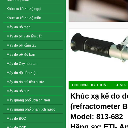
Khúc xạ kế đo độ ngọt
Khúc xạ kế đo độ mặn
Máy đo độ mặn
Máy đo pH / độ ẩm đất
Máy đo pH cầm tay
Máy đo pH để bàn
Máy đo Oxy hòa tan
Máy đo độ dẫn điện
Máy đo đa chỉ tiêu nước
TÍNH NĂNG KỸ THUẬT
E-CATA
Máy đo độ đục
Khúc xạ kế đo đ
Máy quang phổ đơn chỉ tiêu
(refractometer Br
Máy quang phổ phân tích nước
Model: 813-682
Máy đo BOD
Hãng sx: ETI- A
Máy đo COD