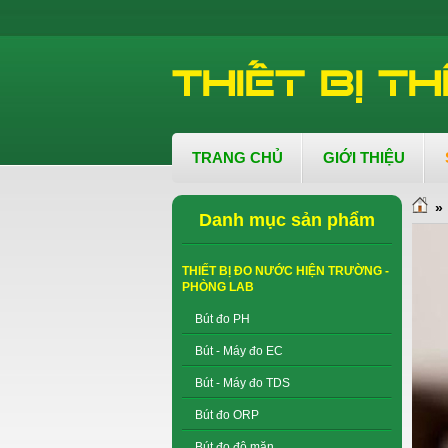
TRANG CHỦ
GIỚI THIỆU
»
Danh mục sản phẩm
THIẾT BỊ ĐO NƯỚC HIỆN TRƯỜNG -
PHÒNG LAB
Bút đo PH
Bút - Máy đo EC
Bút - Máy đo TDS
Bút đo ORP
Bút đo độ mặn