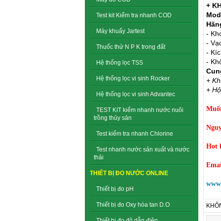
+ K
Mode
Test kit Kiểm tra nhanh COD
Hãn
Máy khuấy Jartest
- Kh
- Vạ
Thuốc thử N P K trong đất
- Kí
- Kh
Hệ thống lọc TSS
Cun
Hệ thống lọc vi sinh Rocker
+ Kh
+ Hộ
Hệ thống lọc vi sinh Advantec
Muốn 
TEST KIT kiểm nhanh nước nuôi
trồng thủy sản
Nguy
Test kiểm tra nhanh Chlorine
Hot 
Test nhanh nước sản xuất và nước
thải
Emai
THIẾT BỊ ĐO NƯỚC ONLINE
www.
Thiết bị đo pH
Thiết bị đo Oxy hòa tan D.O
KHÔN
Thiết bị đo độ dẫn điện