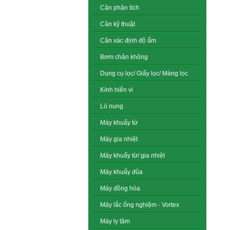
Cân phân tích
Cân kỹ thuật
Cân xác định độ ẩm
Bơm chân không
Dụng cụ lọc/ Giấy lọc/ Màng lọc
Kính hiển vi
Lò nung
Máy khuấy từ
Máy gia nhiệt
Máy khuấy từ/ gia nhiệt
Máy khuấy đũa
Máy đồng hóa
Máy lắc ống nghiệm - Vortex
Máy ly tâm