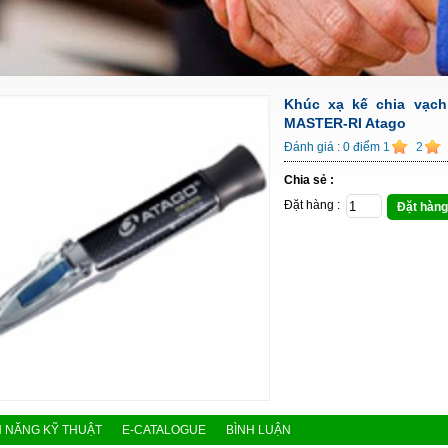
Khúc xạ kế chia vạch
MASTER-RI Atago
Đánh giá :
0
điểm
1
2
Chia sẻ :
Đặt hàng :
Đặt hàng
H NĂNG KỸ THUẬT
E-CATALOGUE
BÌNH LUẬN