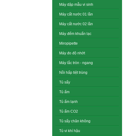
Máy dập mẫu vi sinh
Máy cất nước 01 lần
Máy cất nước 02 lần
Máy đếm khuẩn lạc
Miropipette
Máy đo độ nhớt
Máy lắc tròn - ngang
Nồi hấp tiệt trùng
Tủ sấy
Tủ ấm
Tủ ấm lạnh
Tủ ấm CO2
Tủ sấy chân không
Tủ vi khí hậu