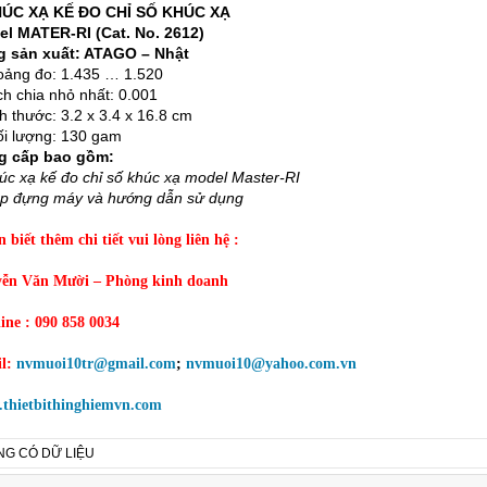
HÚC XẠ KẾ ĐO CHỈ SỐ KHÚC XẠ
l MATER-RI (Cat. No. 2612)
g sản xuất: ATAGO – Nhật
oảng đo: 1.435 … 1.520
ch chia nhỏ nhất: 0.001
ch thước: 3.2 x 3.4 x 16.8 cm
ối lượng: 130 gam
g cấp bao gồm:
úc xạ kế đo chỉ số khúc xạ model Master-RI
p đựng máy và hướng dẫn sử dụng
biết thêm chi tiết vui lòng liên hệ :
ễn Văn Mười – Phòng kinh doanh
line : 090 858 0034
l:
nvmuoi10tr@gmail.com
;
nvmuoi10@yahoo.com.vn
thietbithinghiemvn.com
G CÓ DỮ LIỆU