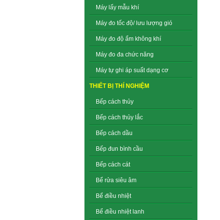
Máy lấy mẫu khí
Máy đo tốc độ/ lưu lượng gió
Máy đo độ ẩm không khí
Máy đo đa chức năng
Máy tự ghi áp suất dạng cơ
THIẾT BỊ THÍ NGHIỆM
Bếp cách thủy
Bếp cách thủy lắc
Bếp cách dầu
Bếp đun bình cầu
Bếp cách cát
Bể rửa siêu âm
Bể điều nhiệt
Bể điều nhiệt lanh