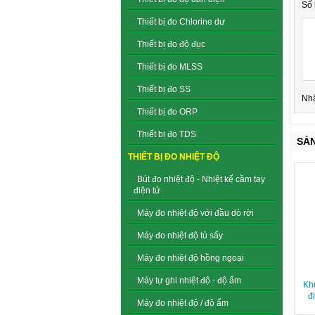
Số 
Thiết bị đo Chlorine dư
Thiết bị đo độ đục
Thiết bị đo MLSS
Thiết bị đo SS
Nh
Thiết bị đo ORP
Thiết bị đo TDS
SẢ
THIẾT BỊ ĐO NHIỆT ĐỘ
Bút đo nhiệt độ - Nhiệt kế cầm tay
điện tử
Máy đo nhiệt độ với đầu dò rời
Máy đo nhiệt độ tủ sấy
Máy đo nhiệt độ hồng ngoại
Máy tự ghi nhiệt độ - độ ẩm
Khú
đ
Máy đo nhiệt độ / độ ẩm