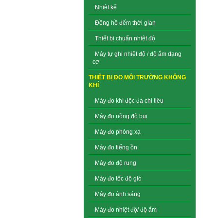
Nhiệt kế
Đồng hồ đếm thời gian
Thiết bị chuẩn nhiệt độ
Máy tự ghi nhiệt độ / độ ẩm dạng
cơ
THIẾT BỊ ĐO MÔI TRƯỜNG KHÔNG
KHÍ
Máy đo khí độc đa chỉ tiêu
Máy đo nồng độ bụi
Máy đo phóng xạ
Máy đo tiếng ồn
Máy đo độ rung
Máy đo tốc độ gió
Máy đo ánh sáng
Máy đo nhiệt độ/ độ ẩm