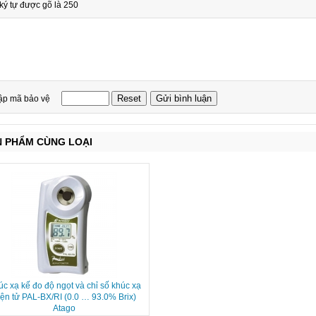
ký tự được gõ là 250
ập mã bảo vệ
N PHẨM CÙNG LOẠI
c xạ kế đo độ ngọt và chỉ số khúc xạ
iện tử PAL-BX/RI (0.0 … 93.0% Brix)
Atago