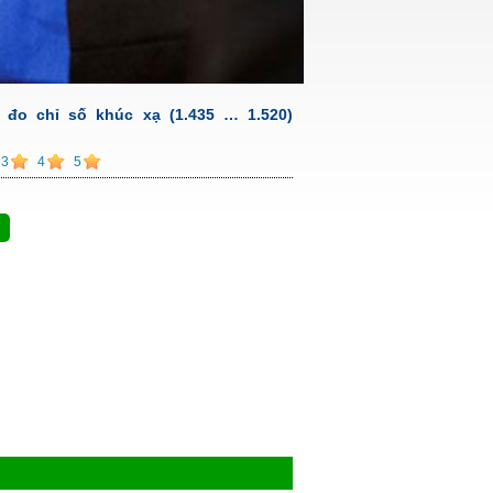
 đo chỉ số khúc xạ (1.435 … 1.520)
3
4
5