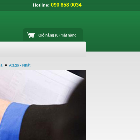
090 858 0034
Hotline:
Giỏ hàng
(0)
mặt hàng
»
xạ
Atago - Nhật