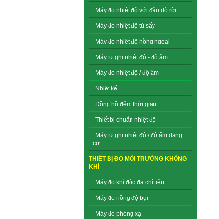
Máy đo nhiệt độ với đầu dò rời
Máy đo nhiệt độ tủ sấy
Máy đo nhiệt độ hồng ngoại
Máy tự ghi nhiệt độ - độ ẩm
Máy đo nhiệt độ / độ ẩm
Nhiệt kế
Đồng hồ đếm thời gian
Thiết bị chuẩn nhiệt độ
Máy tự ghi nhiệt độ / độ ẩm dạng
cơ
THIẾT BỊ ĐO MÔI TRƯỜNG KHÔNG
KHÍ
Máy đo khí độc đa chỉ tiêu
Máy đo nồng độ bụi
Máy đo phóng xạ