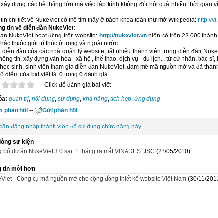
xây dựng các hệ thống lớn mà việc lập trình không đòi hỏi quá nhiều thời gian 
tin chi tiết về NukeViet có thể tìm thấy ở bách khoa toàn thư mở Wikipedia:
http://v
ông tin về diễn đàn NukeViet:
àn NukeViet hoạt động trên website:
http://nukeviet.vn
hiện có trên 22.000 thành
hác thuộc giới trí thức ở trong và ngoài nước.
 diễn đàn của các nhà quản lý website, rất nhiều thành viên trong diễn đàn NukeV
hông tin, xây dựng,văn hóa - xã hội, thể thao, dịch vụ - du lịch... từ cử nhân, bác sĩ,
học sinh, sinh viên tham gia diễn đàn NukeViet, đam mê mã nguồn mở và đã thành 
ố điểm của bài viết là: 0 trong 0 đánh giá
Click để đánh giá bài viết
óa:
quản trị
,
nội dung
,
sử dụng
,
khả năng
,
tích hợp
,
ứng dụng
 phản hồi
--
Gửi phản hồi
cần đăng nhập thành viên để sử dụng chức năng này
dòng sự kiện
 bố dự án NukeViet 3.0 sau 1 tháng ra mắt VINADES.,JSC
(27/05/2010)
 tin mới hơn
Viet - Công cụ mã nguồn mở cho cộng đồng thiết kế website Việt Nam
(30/11/201