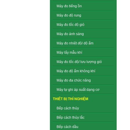
Máy đo tiếng ồn
Máy đo độ rung
Máy đo tốc độ gió
Máy đo ánh sáng
Máy đo nhiệt độ/ độ ẩm
Máy lấy mẫu khí
Máy đo tốc độ/ lưu lượng gió
Máy đo độ ẩm không khí
Máy đo đa chức năng
Máy tự ghi áp suất dạng cơ
THIẾT BỊ THÍ NGHIỆM
Bếp cách thủy
Bếp cách thủy lắc
Bếp cách dầu