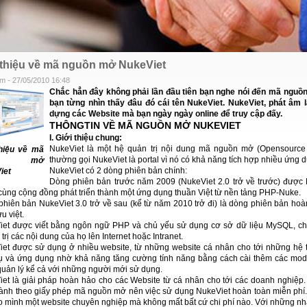
 thiệu về mã nguồn mở NukeViet
m - 27/05/2010 16:48
Chắc hẳn đây không phải lần đầu tiên bạn nghe nói đến mã nguồn
bạn từng nhìn thấy đâu đó cái tên NukeViet. NukeViet, phát âm 
dựng các Website mà bạn ngày ngày online để truy cập đấy.
THÔNGTIN VỀ MÃ NGUỒN MỞ NUKEVIET
I. Giới thiệu chung:
NukeViet là một hệ quản trị nội dung mã nguồn mở (Opensourc
thiệu về mã
thường gọi NukeViet là portal vì nó có khả năng tích hợp nhiều ứng 
uồn mở
NukeViet có 2 dòng phiên bản chính:
iet
Dòng phiên bản trước năm 2009 (NukeViet 2.0 trở về trước) được 
cùng cộng đồng phát triển thành một ứng dụng thuần Việt từ nền tảng PHP-Nuke.
hiên bản NukeViet 3.0 trở về sau (kể từ năm 2010 trở đi) là dòng phiên bản hoà
u việt.
iet được viết bằng ngôn ngữ PHP và chủ yếu sử dụng cơ sở dữ liệu MySQL, ch
trị các nội dung của họ lên Internet hoặc Intranet.
et được sử dụng ở nhiều website, từ những website cá nhân cho tới những hệ 
ụ và ứng dụng nhờ khả năng tăng cường tính năng bằng cách cài thêm các module
uản lý kể cả với những người mới sử dụng.
et là giải pháp hoàn hảo cho các Website từ cá nhân cho tới các doanh nghiệp
ành theo giấy phép mã nguồn mở nên việc sử dụng NukeViet hoàn toàn miễn phí. 
o mình một website chuyên nghiệp mà không mất bất cứ chi phí nào. Với những nh