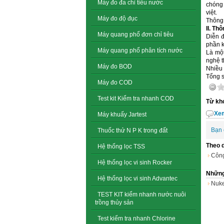
Máy đo đa chỉ tiêu nước
chóng 
việt.
Máy đo độ đục
Thông 
II. Th
Máy quang phổ đơn chỉ tiêu
Diễn đ
phần k
Máy quang phổ phân tích nước
Là một
nghệ t
Máy đo BOD
Nhiều 
Tổng s
Máy đo COD
Test kit Kiểm tra nhanh COD
Từ kh
Xem
Máy khuấy Jartest
Bạn 
Thuốc thử N P K trong đất
Theo 
Hệ thống lọc TSS
Công
Hệ thống lọc vi sinh Rocker
Những
Hệ thống lọc vi sinh Advantec
Nuke
TEST KIT kiểm nhanh nước nuôi
trồng thủy sản
Test kiểm tra nhanh Chlorine