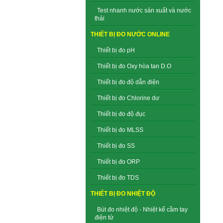
Test nhanh nước sản xuất và nước
thải
THIẾT BỊ ĐO NƯỚC ONLINE
Thiết bị đo pH
Thiết bị đo Oxy hòa tan D.O
Thiết bị đo độ dẫn điện
Thiết bị đo Chlorine dư
Thiết bị đo độ đục
Thiết bị đo MLSS
Thiết bị đo SS
Thiết bị đo ORP
Thiết bị đo TDS
THIẾT BỊ ĐO NHIỆT ĐỘ
Bút đo nhiệt độ - Nhiệt kế cầm tay
điện tử