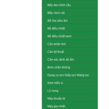
Bếp đun bình cầu
Bếp cách cát
Bể rửa siêu âm
Bể điều nhiệt
Bể điều nhiệt lanh
Cân phân tích
Cân kỹ thuật
Cân xác định độ ẩm
Bơm chân không
Dụng cụ lọc/ Giấy lọc/ Màng lọc
Kính hiển vi
Lò nung
Máy khuấy từ
Máy gia nhiệt