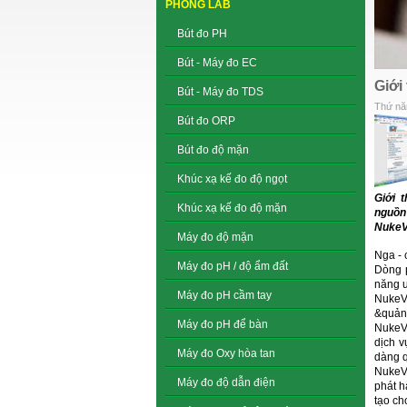
PHÒNG LAB
Bút đo PH
Bút - Máy đo EC
Giới
Bút - Máy đo TDS
Thứ nă
Bút đo ORP
Bút đo độ mặn
Khúc xạ kế đo độ ngọt
Giới 
Khúc xạ kế đo độ mặn
ng
NukeV
Máy đo độ mặn
Nga - 
Máy đo pH / độ ẩm đất
Dòng p
năng ư
Máy đo pH cầm tay
NukeV
&quản 
Máy đo pH để bàn
NukeVi
dịch v
Máy đo Oxy hòa tan
dàng q
NukeVi
Máy đo độ dẫn điện
phát h
tạo ch