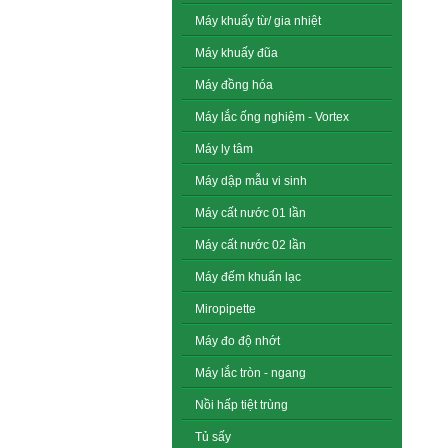
Máy khuấy từ/ gia nhiệt
Máy khuấy đũa
Máy đồng hóa
Máy lắc ống nghiệm - Vortex
Máy ly tâm
Máy dập mẫu vi sinh
Máy cất nước 01 lần
Máy cất nước 02 lần
Máy đếm khuẩn lạc
Miropipette
Máy đo độ nhớt
Máy lắc tròn - ngang
Nồi hấp tiệt trùng
Tủ sấy