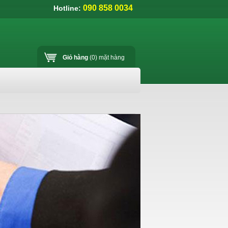
090 858 0034
Hotline:
Giỏ hàng
(0)
mặt hàng