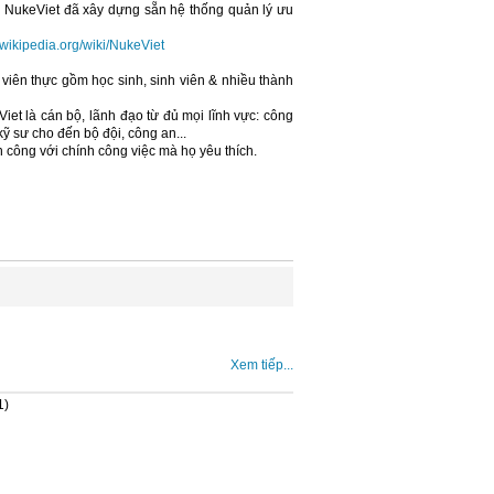
vì NukeViet đã xây dựng sẵn hệ thống quản lý ưu
i.wikipedia.org/wiki/NukeViet
 viên thực gồm học sinh, sinh viên & nhiều thành
iet là cán bộ, lãnh đạo từ đủ mọi lĩnh vực: công
 kỹ sư cho đến bộ đội, công an...
công với chính công việc mà họ yêu thích.
Xem tiếp...
1)